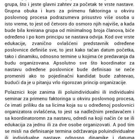
grupa, što i jeste glavni zahtev za početak te vrste nastave.
Grupna obuka i kurs za primenu faktoringa u okviru
poslovnog procesa podrazumeva prisustvo više osoba u
isto vreme, to jest od četvoro do osmoro njih najviše, a kada
bude bila kreirana grupa od minimalnog broja članova, biće
određeno i po kom principu se nastava odvija. Kod ove vrste
edukacije, zvanično ovlašćeni predstavnik određene
poslovnice definiše sve, to jest kako tačan datum početka,
tako i dinamiku, odnosno termine u kojima će predavanja da
budu organizovana. Apsolutno sve što koordinator za
nastavu određene poslovnice bude definisao se neće
promeniti ako to pojedinačni kandidat bude zahtevao,
budući da je u pitanju vrlo rigorozan princip organizacije.
Polaznici koje zanima ili poluindividualni ili individualni
seminar za primenu faktoringa u okviru poslovnog procesa,
će imati priliku da sa licima koja su u određenoj poslovnici
organizatora ovlašćena, to jest sa nadležnim predavačem i
sa koordinatoromn za nastavu, odredi na koji način će se ili
edukacija za jednu ili za dve osobe organizovati. A pod tim
se misli na definisanje termina održavanja poluindividualne
ili individualne nastave, odnosno dinamike i datuma