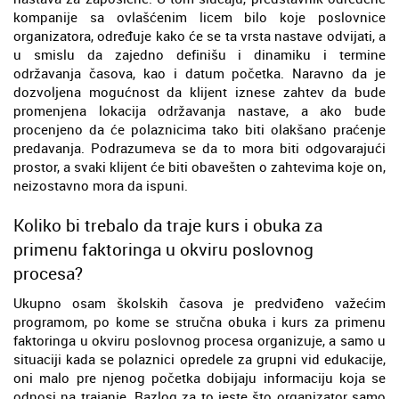
kompanije sa ovlašćenim licem bilo koje poslovnice
organizatora, određuje kako će se ta vrsta nastave odvijati, a
u smislu da zajedno definišu i dinamiku i termine
održavanja časova, kao i datum početka. Naravno da je
dozvoljena mogućnost da klijent iznese zahtev da bude
promenjena lokacija održavanja nastave, a ako bude
procenjeno da će polaznicima tako biti olakšano praćenje
predavanja. Podrazumeva se da to mora biti odgovarajući
prostor, a svaki klijent će biti obavešten o zahtevima koje on,
neizostavno mora da ispuni.
Koliko bi trebalo da traje kurs i obuka za
primenu faktoringa u okviru poslovnog
procesa?
Ukupno osam školskih časova je predviđeno važećim
programom, po kome se stručna obuka i kurs za primenu
faktoringa u okviru poslovnog procesa organizuje, a samo u
situaciji kada se polaznici opredele za grupni vid edukacije,
oni malo pre njenog početka dobijaju informaciju koja se
odnosi na trajanje. Razlog za to jeste što organizator samo