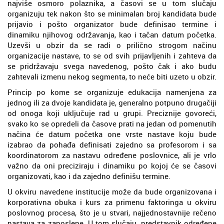
najviše osmoro polaznika, a časovi se u tom slučaju
organizuju tek nakon što se minimalan broj kandidata bude
prijavio i pošto organizator bude definisao termine i
dinamiku njihovog održavanja, kao i tačan datum početka.
Uzevši u obzir da se radi o prilično strogom načinu
organizacije nastave, to se od svih prijavljenih i zahteva da
se pridržavaju svega navedenog, pošto čak i ako budu
zahtevali izmenu nekog segmenta, to neće biti uzeto u obzir.
Princip po kome se organizuje edukacija namenjena za
jednog ili za dvoje kandidata je, generalno potpuno drugačiji
od onoga koji uključuje rad u grupi. Preciznije govoreći,
svako ko se opredeli da časove prati na jedan od pomenutih
načina će datum početka one vrste nastave koju bude
izabrao da pohađa definisati zajedno sa profesorom i sa
koordinatorom za nastavu određene poslovnice, ali je vrlo
važno da oni preciziraju i dinamiku po kojoj će se časovi
organizovati, kao i da zajedno definišu termine.
U okviru navedene institucije može da bude organizovana i
korporativna obuka i kurs za primenu faktoringa u okviru
poslovnog procesa, što je u stvari, najjednostavnije rečeno
nastava za zaposlene. U tom slučaju, predstavnik određene