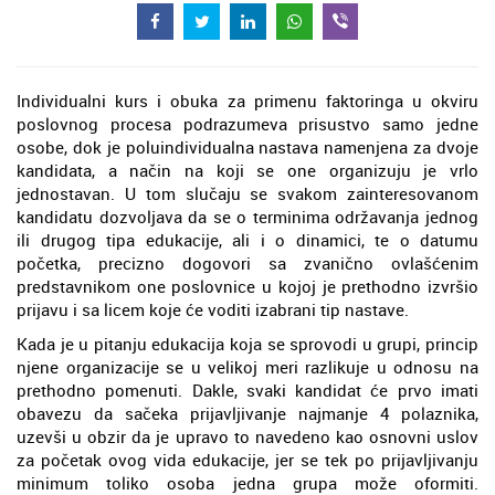
Individualni kurs i obuka za primenu faktoringa u okviru
poslovnog procesa podrazumeva prisustvo samo jedne
osobe, dok je poluindividualna nastava namenjena za dvoje
kandidata, a način na koji se one organizuju je vrlo
jednostavan. U tom slučaju se svakom zainteresovanom
kandidatu dozvoljava da se o terminima održavanja jednog
ili drugog tipa edukacije, ali i o dinamici, te o datumu
početka, precizno dogovori sa zvanično ovlašćenim
predstavnikom one poslovnice u kojoj je prethodno izvršio
prijavu i sa licem koje će voditi izabrani tip nastave.
Kada je u pitanju edukacija koja se sprovodi u grupi, princip
njene organizacije se u velikoj meri razlikuje u odnosu na
prethodno pomenuti. Dakle, svaki kandidat će prvo imati
obavezu da sačeka prijavljivanje najmanje 4 polaznika,
uzevši u obzir da je upravo to navedeno kao osnovni uslov
za početak ovog vida edukacije, jer se tek po prijavljivanju
minimum toliko osoba jedna grupa može oformiti.