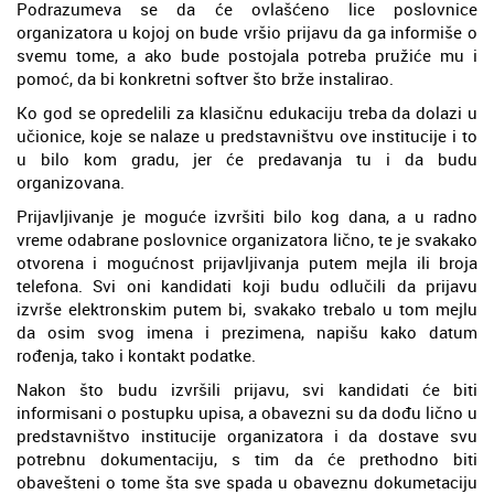
Podrazumeva se da će ovlašćeno lice poslovnice
organizatora u kojoj on bude vršio prijavu da ga informiše o
svemu tome, a ako bude postojala potreba pružiće mu i
pomoć, da bi konkretni softver što brže instalirao.
Ko god se opredelili za klasičnu edukaciju treba da dolazi u
učionice, koje se nalaze u predstavništvu ove institucije i to
u bilo kom gradu, jer će predavanja tu i da budu
organizovana.
Prijavljivanje je moguće izvršiti bilo kog dana, a u radno
vreme odabrane poslovnice organizatora lično, te je svakako
otvorena i mogućnost prijavljivanja putem mejla ili broja
telefona. Svi oni kandidati koji budu odlučili da prijavu
izvrše elektronskim putem bi, svakako trebalo u tom mejlu
da osim svog imena i prezimena, napišu kako datum
rođenja, tako i kontakt podatke.
Nakon što budu izvršili prijavu, svi kandidati će biti
informisani o postupku upisa, a obavezni su da dođu lično u
predstavništvo institucije organizatora i da dostave svu
potrebnu dokumentaciju, s tim da će prethodno biti
obavešteni o tome šta sve spada u obaveznu dokumetaciju