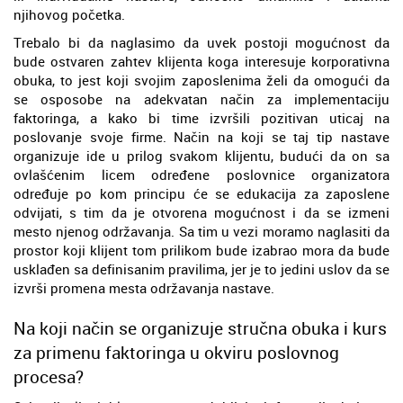
njihovog početka.
Trebalo bi da naglasimo da uvek postoji mogućnost da
bude ostvaren zahtev klijenta koga interesuje korporativna
obuka, to jest koji svojim zaposlenima želi da omogući da
se osposobe na adekvatan način za implementaciju
faktoringa, a kako bi time izvršili pozitivan uticaj na
poslovanje svoje firme. Način na koji se taj tip nastave
organizuje ide u prilog svakom klijentu, budući da on sa
ovlašćenim licem određene poslovnice organizatora
određuje po kom principu će se edukacija za zaposlene
odvijati, s tim da je otvorena mogućnost i da se izmeni
mesto njenog održavanja. Sa tim u vezi moramo naglasiti da
prostor koji klijent tom prilikom bude izabrao mora da bude
usklađen sa definisanim pravilima, jer je to jedini uslov da se
izvrši promena mesta održavanja nastave.
Na koji način se organizuje stručna obuka i kurs
za primenu faktoringa u okviru poslovnog
procesa?