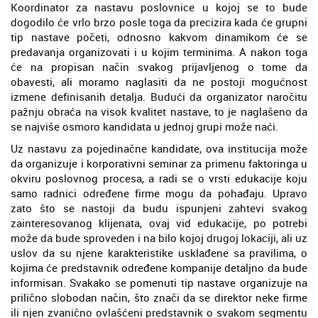
Koordinator za nastavu poslovnice u kojoj se to bude
dogodilo će vrlo brzo posle toga da precizira kada će grupni
tip nastave početi, odnosno kakvom dinamikom će se
predavanja organizovati i u kojim terminima. A nakon toga
će na propisan način svakog prijavljenog o tome da
obavesti, ali moramo naglasiti da ne postoji mogućnost
izmene definisanih detalja. Budući da organizator naročitu
pažnju obraća na visok kvalitet nastave, to je naglašeno da
se najviše osmoro kandidata u jednoj grupi može naći.
Uz nastavu za pojedinačne kandidate, ova institucija može
da organizuje i korporativni seminar za primenu faktoringa u
okviru poslovnog procesa, a radi se o vrsti edukacije koju
samo radnici određene firme mogu da pohađaju. Upravo
zato što se nastoji da budu ispunjeni zahtevi svakog
zainteresovanog klijenata, ovaj vid edukacije, po potrebi
može da bude sproveden i na bilo kojoj drugoj lokaciji, ali uz
uslov da su njene karakteristike usklađene sa pravilima, o
kojima će predstavnik određene kompanije detaljno da bude
informisan. Svakako se pomenuti tip nastave organizuje na
prilično slobodan način, što znači da se direktor neke firme
ili njen zvanično ovlašćeni predstavnik o svakom segmentu