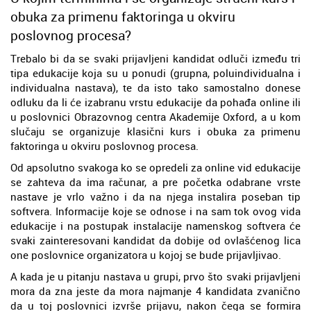
obuka za primenu faktoringa u okviru
poslovnog procesa?
Trebalo bi da se svaki prijavljeni kandidat odluči između tri
tipa edukacije koja su u ponudi (grupna, poluindividualna i
individualna nastava), te da isto tako samostalno donese
odluku da li će izabranu vrstu edukacije da pohađa online ili
u poslovnici Obrazovnog centra Akademije Oxford, a u kom
slučaju se organizuje klasični kurs i obuka za primenu
faktoringa u okviru poslovnog procesa.
Od apsolutno svakoga ko se opredeli za online vid edukacije
se zahteva da ima računar, a pre početka odabrane vrste
nastave je vrlo važno i da na njega instalira poseban tip
softvera. Informacije koje se odnose i na sam tok ovog vida
edukacije i na postupak instalacije namenskog softvera će
svaki zainteresovani kandidat da dobije od ovlašćenog lica
one poslovnice organizatora u kojoj se bude prijavljivao.
A kada je u pitanju nastava u grupi, prvo što svaki prijavljeni
mora da zna jeste da mora najmanje 4 kandidata zvanično
da u toj poslovnici izvrše prijavu, nakon čega se formira