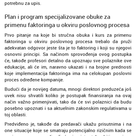
potrebnu za upis.
Plan i program specijalizovane obuke za
primenu faktoringa u okviru poslovnog procesa
Prvo pitanje na koje bi stručna obuka i kurs za primenu
faktoringa u okviru poslovnog procesa trebalo da pruži
adekvatan odgovor jeste šta je to faktoring i koji su njegovi
osnovni principi. Sa načinom sprovođenja ovog postupka
će, takođe profesori detalno da upoznaju sve polaznike ove
edukacije, ali će im, naravno ukazati i na brojne prednosti
koje implementacija faktoringa ima na celokupan poslovni
proces određene kompanije.
Budući da je novijeg datuma, mnogi direktori preduzeća još
uvek nisu shvatili koliko je postupak finansiranja na ovaj
način važno primenjivati, tako da će svi polaznici da budu
posebno upoznati i sa aktuelnim zakonskim regulativama u
toj oblasti.
Predviđeno je, takođe da predavači ukažu prisutnima i na
one situacije koje se smatraju potencijalno rizičnim kada se