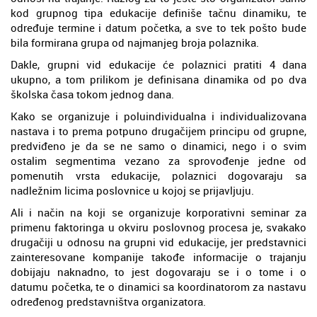
kod grupnog tipa edukacije definiše tačnu dinamiku, te
određuje termine i datum početka, a sve to tek pošto bude
bila formirana grupa od najmanjeg broja polaznika.
Dakle, grupni vid edukacije će polaznici pratiti 4 dana
ukupno, a tom prilikom je definisana dinamika od po dva
školska časa tokom jednog dana.
Kako se organizuje i poluindividualna i individualizovana
nastava i to prema potpuno drugačijem principu od grupne,
predviđeno je da se ne samo o dinamici, nego i o svim
ostalim segmentima vezano za sprovođenje jedne od
pomenutih vrsta edukacije, polaznici dogovaraju sa
nadležnim licima poslovnice u kojoj se prijavljuju.
Ali i način na koji se organizuje korporativni seminar za
primenu faktoringa u okviru poslovnog procesa je, svakako
drugačiji u odnosu na grupni vid edukacije, jer predstavnici
zainteresovane kompanije takođe informacije o trajanju
dobijaju naknadno, to jest dogovaraju se i o tome i o
datumu početka, te o dinamici sa koordinatorom za nastavu
određenog predstavništva organizatora.