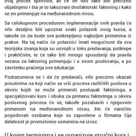
ovaj proces sprovodi, ali će im isto tako biti precizno
objašnjeno i šta je to takozvani dvofaktorski faktoring i kako
se on primenjuje na međunarodnom nivou.
Sa celokupnom procedurom implementacije ovih pravila će
vrlo detaljno biti upoznat svaki polaznik ovog kursa, a
takođe će da bude sve potkrepljeno najboljim primerima iz
prakse. Na taj način će polaznici imati mogućnost da sva
teorijska znanja koja su usvojili u toku predavanja, potkrepe
i praktičnim, te će tako biti mnogo sposobniji da pravila
vezana za faktoring primenjuju i u svom poslovanju, a po
završetku praćenja ove edukacije.
Podrazumeva se i da će predavači, vrlo precizno ukazati
prisutnima na koji način se vrši procena različitih poslova u
okviru kojih se može primeniti postupak faktoringa, a
specijalizovani kurs i obuka za primenu faktoringa u okviru
poslovnog procesa će se, takođe pozabaviti i njegovom
primenom na međunarodnom nivou, što će naročito
pogodovati osobama koje su zaposlene u firmama čija
delatnost je prvenstveno usmerena na izvoz.
U kojim terminima i se organizuje stručni kurs i