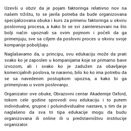
Uzevši u obzir da je pojam faktoringa relativno nov na
našem tržištu, to se javila potreba da bude organizovana
specijalizovana obuka i kurs za primenu faktoringa u okviru
poslovnog procesa, a kako bi se svi zainteresovani na što
bolji način upoznali sa ovim pojmom i počeli da ga
primenjuju, sve sa ciljem da poslovni proces u okviru svoje
kompanije poboljšaju.
Naglašavamo da, u principu, ovu edukaciju može da prati
svako ko je zaposlen u kompanijama koje se primarno bave
izvozom, ali i svako ko je zadužen za obavljanje
komercijalnih poslova, te naravno, bilo ko ko ima potrebu da
se sa navedenim postupkom upozna, a kako bi ga
primenjivao u svom poslovanju.
Organizator ove obuke, Obrazovni centar Akademije Oxford,
tokom cele godine sprovodi ovu edukaciju i to putem
individualne, grupne i poluindividualne nastave, s tim da je
naglašeno da sva tri tipa edukacije mogu da budu
organizovana ili online ili u predstavništvu institucije
organizator.