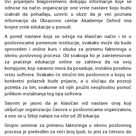
Svi prijavljeni blagovremeno dobijaju informacije koje se
odnose na način organizacije one vrste nastave koju budu
izabrali da pohađaju, uzevši u obzir da je već poznata
informacija da Obrazovni centar Akademije Oxford ima
brojne vrste edukacije u ponudi.
A pored nastave koja se odvija na klasičan način i to u
poslovnicama pomenute institucije, svakako može da bude
sproveden i online kurs i obuka za primenu faktoringa u
okviru poslovnog procesa. Od svakoga ko je zainteresovan
za praćenje edukacije online se zahteva da na svoj
kompjuter, koji naravno mora da poseduje, instalira posebnu
vrstu softvera. Svakako će stručni tim poslovnice u kojoj se
konkretni polaznik bude prijavio, a u slučaju da postoji
potreba za tim, svakome od njih pružiti neophodnu pomoć
prilikom instaliranja tog tipa softvera.
Sasvim je jasno da je klasičan vid nastave onaj koji
uključuje organizaciju časova u poslovnicama organizatora,
a one se u Srbiji nalaze na više od 20 lokacija.
Grupni seminar za primenu faktoringa u okviru poslovnog
procesa je predviđen za veći broj ljudi, to jest za četvoro do