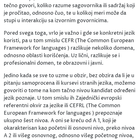
tečno govori, koliko razume sagovornika ili sadržaj koji
je pročitao, odnosno čuo, te u kolikoj meri može da
stupi u interakciju sa izvornim govornicima.
Pored svega toga, vrlo je važno i gde se konkretni jezik
koristi, pa u tom smislu CEFR (The Common European
Framework for languages ) razlikuje nekoliko domena,
odnosno oblasti korišćenja. Uz lični, razlikuje se i
profesionalni domen, te obrazovni i javni.
Jedino kada se sve to uzme u obzir, bez obzira da li je u
pitanju samoprocena ili kursevi stranih jezika, možemo
govoriti o tome na kom tačno nivou kandidat određeni
jezik poznaje. U tom smislu ih Zajednički evropski
referentni okvir za jezike ili CEFRL (The Common
European Framework for languages ) prepoznaje
ukupno šest nivoa. A oni se kreću od A 1, koji je
okarakterisan kao početni ili osnovni nivo, preko nivoa
A 2 ili višeg osnovnog, odnosno višeg početnog nivoa,