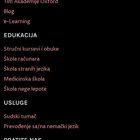
Tim Akademije Oxford
Blog
e-Learning
EDUKACIJA
Stručni kursevi i obuke
Škola računara
Škola stranih jezika
Medicinska škola
Škola nege lepote
USLUGE
Sudski tumač
Prevođenje sa/na nemački jezik