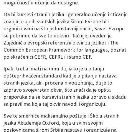
mogućnost u učenju da dostigne.
Da bi kursevi stranih jezika i generalno učenje i sticanje
znanja brojnih svetskih jezika širom Evrope bili
organizovani na što jednostavniji način, Savet Evrope
se pobrinuo da sve to uokviri. Tačnije, uveden je
Zajednički evropski referentni okvir za jezike ili The
Common European Framework for languages, poznat
po skraćenici CEFR, CEFRL ili samo CEF.
Ipak, treba imati na umu da, iako je u pitanju
opšteprihvaćeni standard kad je u pitanju nastava
stranih jezika, ali i procena nivoa znanja, da je to
zapravo svojevrstan okvir, što znači da je opšta
preporuka da se kursevi stranih jezika upravo u skladu
sa pravilima koja taj okvir navodi i organizuju.
Sve te smernice maksimalno poštuje i Škola stranih
jezika Akademije Oxford, koja u svim svojim
poslovnicama širom Srbije nastavu i organizuje na