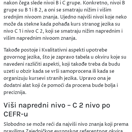
nakon čega slede nivoi B i C grupe. Konkretno, nivoi B
grupe su B 1 i B 2, a oni se smatraju nižim i višim
srednjim nivoom znanja. Ujedno najviši nivoi koje neko
može da stekne kada pohađa kurs stranog jezika su
nivo C 1 i nivo C 2, koji se smatraju nižim naprednim i
višim naprednim nivoom znanja.
Takođe postoje i Kvalitativni aspekti upotrebe
govornog jezika, što je zapravo tabela u okviru koje su
navedeni različiti aspekti, koji takođe treba da budu
uzeti u obzir kada se vrši samoprocena ili kada se
organizuju kursevi stranih jezika. Upravo ona je
dodatni alat koji će pomoći da procena bude bolja i
preciznija.
Viši napredni nivo – C 2 nivo po
CEFR-u
Slobodno se može reći da najviši nivo znanja koji prema
pravilima Zajedničkog evropskog referentnog okvira