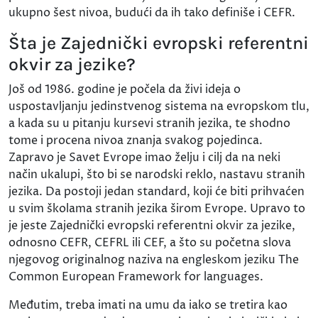
ukupno šest nivoa, budući da ih tako definiše i CEFR.
Šta je Zajednički evropski referentni
okvir za jezike?
Još od 1986. godine je počela da živi ideja o
uspostavljanju jedinstvenog sistema na evropskom tlu,
a kada su u pitanju kursevi stranih jezika, te shodno
tome i procena nivoa znanja svakog pojedinca.
Zapravo je Savet Evrope imao želju i cilj da na neki
način ukalupi, što bi se narodski reklo, nastavu stranih
jezika. Da postoji jedan standard, koji će biti prihvaćen
u svim školama stranih jezika širom Evrope. Upravo to
je jeste Zajednički evropski referentni okvir za jezike,
odnosno CEFR, CEFRL ili CEF, a što su početna slova
njegovog originalnog naziva na engleskom jeziku The
Common European Framework for languages.
Međutim, treba imati na umu da iako se tretira kao