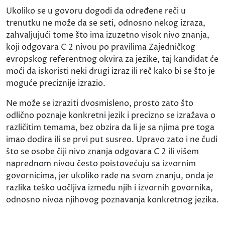
Ukoliko se u govoru dogodi da određene reči u
trenutku ne može da se seti, odnosno nekog izraza,
zahvaljujući tome što ima izuzetno visok nivo znanja,
koji odgovara C 2 nivou po pravilima Zajedničkog
evropskog referentnog okvira za jezike, taj kandidat će
moći da iskoristi neki drugi izraz ili reč kako bi se što je
moguće preciznije izrazio.
Ne može se izraziti dvosmisleno, prosto zato što
odlično poznaje konkretni jezik i precizno se izražava o
različitim temama, bez obzira da li je sa njima pre toga
imao dodira ili se prvi put susreo. Upravo zato i ne čudi
što se osobe čiji nivo znanja odgovara C 2 ili višem
naprednom nivou često poistovećuju sa izvornim
govornicima, jer ukoliko rade na svom znanju, onda je
razlika teško uočljiva između njih i izvornih govornika,
odnosno nivoa njihovog poznavanja konkretnog jezika.