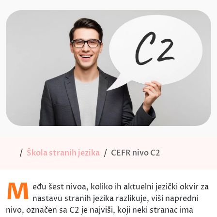
Škola stranih jezika
CEFR nivo C2
M
eđu šest nivoa, koliko ih aktuelni jezički okvir za
nastavu stranih jezika razlikuje, viši napredni
nivo, označen sa C2 je najviši, koji neki stranac ima