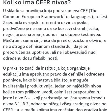
Koliko ima CEFR nivoa?
U skladu sa pravilima koja podrazumeva CEF (The
Common European Framework for languages ), to jest
Zajednički evropski referentni okvir za jezike,
predviđeno je ne samo da se kursevi stranih jezika,
nego i procena znanja odnosi na ukupno šest nivoa.
Međutim, sama činjenica da je reč o jezičkom okviru, a
ne o strogo definisanom standardu i da je on
preporučen za upotrebu, ali ne i obavezujući nudi
određenu dozu fleksibilnosti.
U praksi to znači da institucija koja organizuje
edukaciju ima apsolutno pravo da definiše i određene
podnivoe, kako bi nastava bila što je moguće
kvalitetnija i produktivnija. Jedan od najčešćih nivoa
koji se tom prilikom uvodi, osim šest preporučenih,
jeste i nivo B + , koji predstavlja odličnu sponu između
nivoa B 1 i B 2, odnosno nižeg i višeg srednjeg nivoa po
CEFR – a, a među kojima ima značajan deo gradiva koje