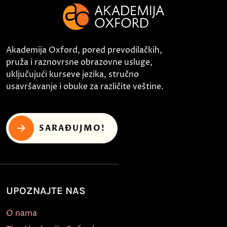
Akademija Oxford, pored prevodilačkih,
pruža i raznovrsne obrazovne usluge,
uključujući kurseve jezika, stručno
usavršavanje i obuke za različite veštine.
SARAĐUJMO!
UPOZNAJTE NAS
O nama