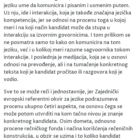
jeziku ume da komunicira i pisanim i usmenim putem.
Uz nju, ide i interakcija, koja je takođe značajna jezička
kompetencija, jer se odnosi na procenu toga u kojoj
meri i na koji način kandidat može da stupa u
interakciju sa izvornim govornicima. I tom prilikom se
ne posmatra samo to kako on komunicira na tom
jeziku, već i u kolikoj meri razume sagvoornika tokom
interakcije. I poslednja je medijacija, koja se u osnovi
odnosi na prevođenje, ali i na tumačenje konkretnog
teksta koji je kandidat pročitao ili razgovora koji je
vodio.
Sve to se može reči i jednostavnije, jer Zajednički
evropski referentni okvir za jezike podrazumeva
procenu ukupno četiri aspekta, na osnovu čega se
može potom utvrditi na kom tačno nivou je znanje
konkretnog kandidata. Osim dometa, odnosno
procene rečničkog fonda i načina korišćenja rečeničnih
konstrukcija, u obzir se uzima i to koliko kandidat