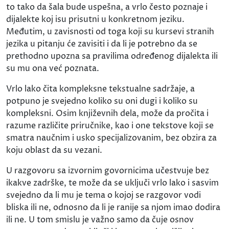
to tako da šala bude uspešna, a vrlo često poznaje i
dijalekte koj isu prisutni u konkretnom jeziku.
Međutim, u zavisnosti od toga koji su kursevi stranih
jezika u pitanju će zavisiti i da li je potrebno da se
prethodno upozna sa pravilima određenog dijalekta ili
su mu ona već poznata.
Vrlo lako čita kompleksne tekstualne sadržaje, a
potpuno je svejedno koliko su oni dugi i koliko su
kompleksni. Osim književnih dela, može da pročita i
razume različite priručnike, kao i one tekstove koji se
smatra naučnim i usko specijalizovanim, bez obzira za
koju oblast da su vezani.
U razgovoru sa izvornim govornicima učestvuje bez
ikakve zadrške, te može da se uključi vrlo lako i sasvim
svejedno da li mu je tema o kojoj se razgovor vodi
bliska ili ne, odnosno da li je ranije sa njom imao dodira
ili ne. U tom smislu je važno samo da čuje osnov