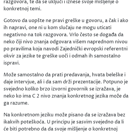
razgovora, te da se uključi i iznese svoje mišljenje o
konkretnoj temi.
Gotovo da uopšte ne pravi greške u govoru, a čak i ako
ih napravi, one ni u kom slučaju ne mogu uticati
negativno na tok razgovora. Vrlo često se događa da
neko čiji nivo znanja odgovara višem naprednom nivou
po pravilima koja navodi Zajednički evropski referentni
okvir za jezike te greške uoči i odmah ih samostalno
ispravi.
Može samostalno da prati predavanja, hvata beleške i
daje intervjue, ali i da sam drži prezentacije. Potpuno je
svejedno koliko brzo izvorni govornik se izražava, je
neko ko ima C 2 nivo znanja konkretnog jezika može da
ga razume.
Na konkretnom jeziku može pisano da se izražava bez
ikakvih poteškoća. U principu je sasvim svejedno da li
će biti potrebno da da svoje mišljenje o konkretnoj