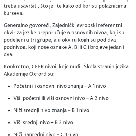
treba usavršiti, što je i te kako od koristi polaznicima
kurseva.
Generalno govoreći, Zajednički evropski referentni
okvir za jezike preporučuje 6 osnovnih nivoa, koji su
podeljeni u tri grupe, a u okviru kojih su pod dva
podnivoa, koji nose oznake A, B ili C i brojeve jedan i
dva.
Konkretno, CEFR nivoi, koje nudi i Škola stranih jezika
Akademije Oxford su:
Početni ili osnovni nivo znanja – A 1 nivo
Viši početni ili viši osnovni nivo – A 2 nivo
Niži srednji nivo znanja – B 1 nivo
Viši srednji nivo – B 2 nivo
Niži napredni nivo - C 1 nivo