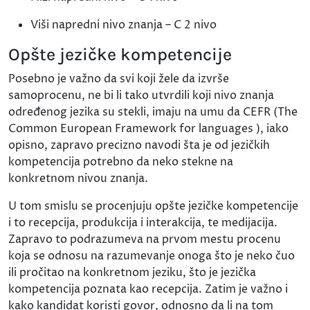
Viši napredni nivo znanja – C 2 nivo
Opšte jezičke kompetencije
Posebno je važno da svi koji žele da izvrše
samoprocenu, ne bi li tako utvrdili koji nivo znanja
određenog jezika su stekli, imaju na umu da CEFR (The
Common European Framework for languages ), iako
opisno, zapravo precizno navodi šta je od jezičkih
kompetencija potrebno da neko stekne na
konkretnom nivou znanja.
U tom smislu se procenjuju opšte jezičke kompetencije
i to recepcija, produkcija i interakcija, te medijacija.
Zapravo to podrazumeva na prvom mestu procenu
koja se odnosu na razumevanje onoga što je neko čuo
ili pročitao na konkretnom jeziku, što je jezička
kompetencija poznata kao recepcija. Zatim je važno i
kako kandidat koristi govor, odnosno da li na tom