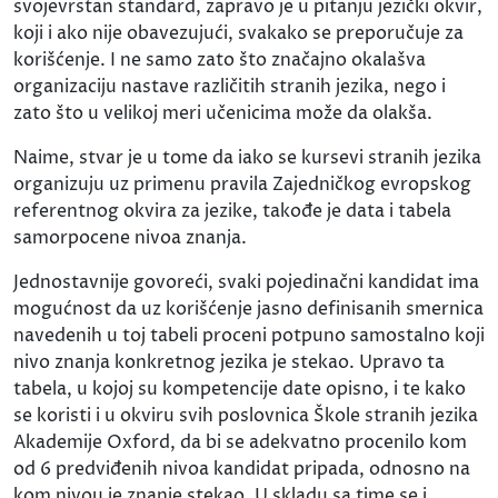
svojevrstan standard, zapravo je u pitanju jezički okvir,
koji i ako nije obavezujući, svakako se preporučuje za
korišćenje. I ne samo zato što značajno okalašva
organizaciju nastave različitih stranih jezika, nego i
zato što u velikoj meri učenicima može da olakša.
Naime, stvar je u tome da iako se kursevi stranih jezika
organizuju uz primenu pravila Zajedničkog evropskog
referentnog okvira za jezike, takođe je data i tabela
samorpocene nivoa znanja.
Jednostavnije govoreći, svaki pojedinačni kandidat ima
mogućnost da uz korišćenje jasno definisanih smernica
navedenih u toj tabeli proceni potpuno samostalno koji
nivo znanja konkretnog jezika je stekao. Upravo ta
tabela, u kojoj su kompetencije date opisno, i te kako
se koristi i u okviru svih poslovnica Škole stranih jezika
Akademije Oxford, da bi se adekvatno procenilo kom
od 6 predviđenih nivoa kandidat pripada, odnosno na
kom nivou je znanje stekao. U skladu sa time se i