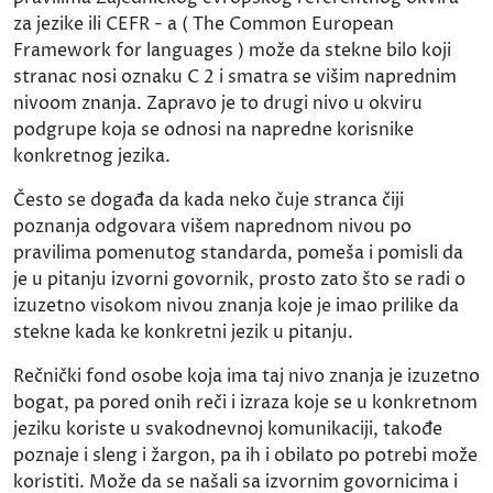
za jezike ili CEFR - a ( The Common European
Framework for languages ) može da stekne bilo koji
stranac nosi oznaku C 2 i smatra se višim naprednim
nivoom znanja. Zapravo je to drugi nivo u okviru
podgrupe koja se odnosi na napredne korisnike
konkretnog jezika.
Često se događa da kada neko čuje stranca čiji
poznanja odgovara višem naprednom nivou po
pravilima pomenutog standarda, pomeša i pomisli da
je u pitanju izvorni govornik, prosto zato što se radi o
izuzetno visokom nivou znanja koje je imao prilike da
stekne kada ke konkretni jezik u pitanju.
Rečnički fond osobe koja ima taj nivo znanja je izuzetno
bogat, pa pored onih reči i izraza koje se u konkretnom
jeziku koriste u svakodnevnoj komunikaciji, takođe
poznaje i sleng i žargon, pa ih i obilato po potrebi može
koristiti. Može da se našali sa izvornim govornicima i