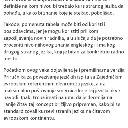
definiše na kom nivou bi trebalo kurs stranog jezika da
pohađa, a kako bi znanje koje je stekao, poboljšao.
Takođe, pomenuta tabela može biti od koristi i
poslodavcima, jer je mogu koristiti prilikom
zapošljavanja novih radnika, a u slučaju da je potrebno
proceniti nivo njihovog znanja engleskog ili ma kog
drugog stranog jezika, koji je bitan za konkretno radno
mesto.
Početkom ovog veka objavljena je i premilinarna verzija
Priručnika za povezivanje jezičkih ispita sa Zajedničkim
evropskim referentnim okvirom za jezike, a uz
maksimalno poštovanje smernica koje taj jezički okvir
navodi. Ipak, treba imati na umu da je decenijama
ranije čitav taj koncept brižljivo pripreman, kako bi se
standardizovali kursevi stranih jezika na čitavom
evropskom kontinentu.