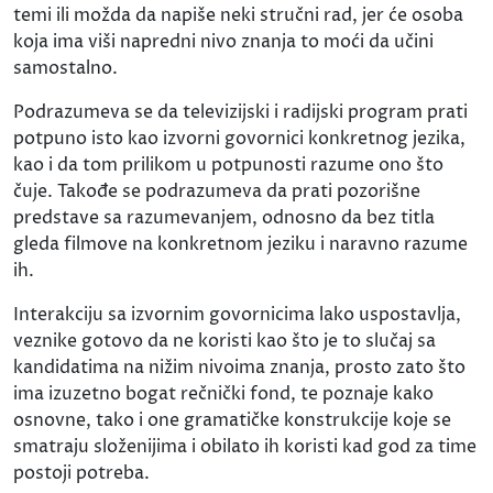
temi ili možda da napiše neki stručni rad, jer će osoba
koja ima viši napredni nivo znanja to moći da učini
samostalno.
Podrazumeva se da televizijski i radijski program prati
potpuno isto kao izvorni govornici konkretnog jezika,
kao i da tom prilikom u potpunosti razume ono što
čuje. Takođe se podrazumeva da prati pozorišne
predstave sa razumevanjem, odnosno da bez titla
gleda filmove na konkretnom jeziku i naravno razume
ih.
Interakciju sa izvornim govornicima lako uspostavlja,
veznike gotovo da ne koristi kao što je to slučaj sa
kandidatima na nižim nivoima znanja, prosto zato što
ima izuzetno bogat rečnički fond, te poznaje kako
osnovne, tako i one gramatičke konstrukcije koje se
smatraju složenijima i obilato ih koristi kad god za time
postoji potreba.