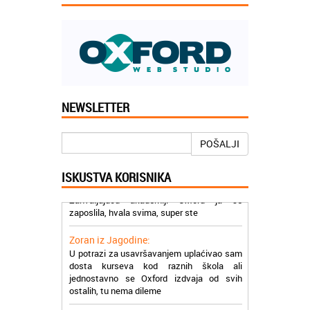
Jelena iz Niša:
NEWSLETTER
Mogu da pohvalim sve zaposlene u
Akademiji Oxford u Nišu jer su stvarno
profesionalni i prenose znanje na odličan
POŠALJI
način
ISKUSTVA KORISNIKA
Milica iz Beograda:
Zahvaljujuću akademiji Oxford ja se
zaposlila, hvala svima, super ste
Zoran iz Jagodine:
U potrazi za usavršavanjem uplaćivao sam
dosta kurseva kod raznih škola ali
jednostavno se Oxford izdvaja od svih
ostalih, tu nema dileme
Dragana iz Zaječara: