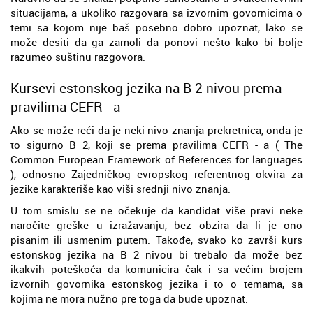
situacijama, a ukoliko razgovara sa izvornim govornicima o
temi sa kojom nije baš posebno dobro upoznat, lako se
može desiti da ga zamoli da ponovi nešto kako bi bolje
razumeo suštinu razgovora.
Kursevi estonskog jezika na B 2 nivou prema
pravilima CEFR - a
Ako se može reći da je neki nivo znanja prekretnica, onda je
to sigurno B 2, koji se prema pravilima CEFR - a ( The
Common European Framework of References for languages
), odnosno Zajedničkog evropskog referentnog okvira za
jezike karakteriše kao viši srednji nivo znanja.
U tom smislu se ne očekuje da kandidat više pravi neke
naročite greške u izražavanju, bez obzira da li je ono
pisanim ili usmenim putem. Takođe, svako ko završi kurs
estonskog jezika na B 2 nivou bi trebalo da može bez
ikakvih poteškoća da komunicira čak i sa većim brojem
izvornih govornika estonskog jezika i to o temama, sa
kojima ne mora nužno pre toga da bude upoznat.