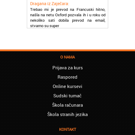
Trebao mi je prevod na Francuski hitno,
našla na netu Oxford pozvala ih i u roku od
nekoliko sati dobila prevod na email,
stvarno su super
Petar iz Paraćina:
Završio kurs za automehaničara, zaposlio
se, ja ljudi ne znam šta bi radio sada da ne
postojite, Hvala Vam
O NAMA
Natasa iz Kraljeva:
Najbolji knjigovodstveni program! Sa
Prijava za kurs
lakoćom sam savladala tromesečni kurs
Raspored
knjigovodstva. Sve pohvale!
Online kursevi
Dragan iz Čačka:
Sudski tumač
Retko gde može da se nađe prava
profesionalnost u našoj zemlji i naravno
Škola računara
usluga, sve pohvale od mene
Škola stranih jezika
Mica iz Smedereva:
Moja ćerka je završila vanredno medicinsku
KONTAKT
srednju školu preko akademije Oxford,