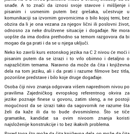
snađe. A to znači da iznosi svoje stavove i mišljenje i
pisanim i usmenim putem bez grešaka, učestvuje u
komunikaciji sa izvornim govornicima o bilo kojoj temi, bez
obzira da li je ona vezana za njegov lični ili poslovni život,
odnosno za neke društvene situacije i događaje. Ne mora
uopšte da ima dodira prethodno sa temom razgovora da bi
mogao da ga prati i da se u njega uključi.
Neko ko završi kurs estonskog jezika na C 2 nivou će moći i
pisanim putem da se izrazi i to vrlo obimno i detaljno o
najrazličitim temama. Naravno da može da čita i književna
dela na tom jeziku, ali i da prati i razume filmove bez titla,
pozorišne predstave i bilo koje druge događaje.
Osoba čiji nivo znanja odgovara višem naprednom nivou po
pravilima Zajedničkog evropskog referentnog okvira za
jezike poznaje finese u govoru, zatim sleng, a ne postoji
mogućnost da se izrazi tako da sagovornik ne razume šta
želi da kaže ili da to bude dvosmisleno. Što se tiče
gramatike, kandidat sa ovim nivoom znanja koristi
najsloženije konstrukcije i to bez ikakvih problema.
Pored toga što može da čita književna dela, on može da čita