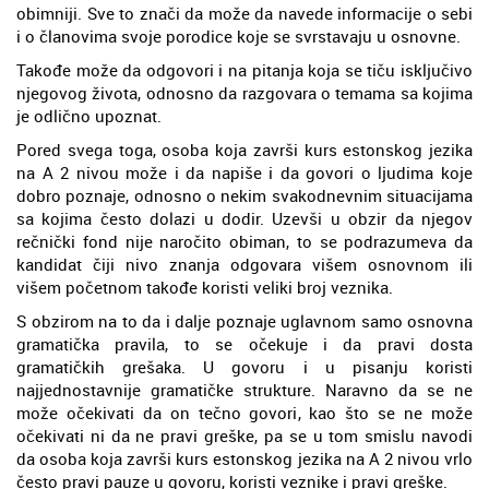
obimniji. Sve to znači da može da navede informacije o sebi
i o članovima svoje porodice koje se svrstavaju u osnovne.
Takođe može da odgovori i na pitanja koja se tiču isključivo
njegovog života, odnosno da razgovara o temama sa kojima
je odlično upoznat.
Pored svega toga, osoba koja završi kurs estonskog jezika
na A 2 nivou može i da napiše i da govori o ljudima koje
dobro poznaje, odnosno o nekim svakodnevnim situacijama
sa kojima često dolazi u dodir. Uzevši u obzir da njegov
rečnički fond nije naročito obiman, to se podrazumeva da
kandidat čiji nivo znanja odgovara višem osnovnom ili
višem početnom takođe koristi veliki broj veznika.
S obzirom na to da i dalje poznaje uglavnom samo osnovna
gramatička pravila, to se očekuje i da pravi dosta
gramatičkih grešaka. U govoru i u pisanju koristi
najjednostavnije gramatičke strukture. Naravno da se ne
može očekivati da on tečno govori, kao što se ne može
očekivati ni da ne pravi greške, pa se u tom smislu navodi
da osoba koja završi kurs estonskog jezika na A 2 nivou vrlo
često pravi pauze u govoru, koristi veznike i pravi greške.