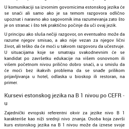
U komunikaciji sa izvornim govornicima estonskog jezika će
se snaći ali samo ako je sa temom razgovora odlično
upoznat i naravno ako sagovornik ima razumevanja zato što
je on stranac i što tek praktično počinje da uči ovaj jezik.
U principu ako sluša nečiji razgovor, on eventualno može da
razume njegov smisao, a ako nije vezan za njegov lični
život, ali teško da će moći u takvom razgovoru da učestvuje.
U situacijama koje se smatraju svakodnevnim će se
kandidat po završetku edukacije na višem osnovnom ili
višem početnom nivou prilično dobro snaći, a u smislu da
će moći bez ikakvih problema da se snađe prilikom
prijavljivanja u hotel, odlaska u bioskop ili restoran, na
primer.
Kursevi estonskog jezika na B 1 nivou po CEFR -
u
Zajednički evropski referentni okvir za jezike nivo B 1
karakteriše kao niži srednji nivo znanja. Osoba koja završi
kurs estonskog jezika na B 1 nivou može da iznese svoje