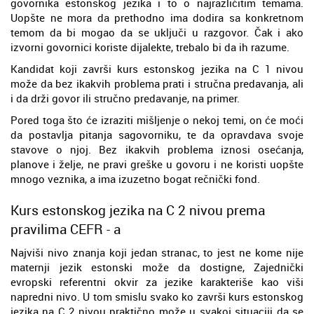
govornika estonskog jezika i to o najrazličitim temama.
Uopšte ne mora da prethodno ima dodira sa konkretnom
temom da bi mogao da se uključi u razgovor. Čak i ako
izvorni govornici koriste dijalekte, trebalo bi da ih razume.
Kandidat koji završi kurs estonskog jezika na C 1 nivou
može da bez ikakvih problema prati i stručna predavanja, ali
i da drži govor ili stručno predavanje, na primer.
Pored toga što će izraziti mišljenje o nekoj temi, on će moći
da postavlja pitanja sagovorniku, te da opravdava svoje
stavove o njoj. Bez ikakvih problema iznosi osećanja,
planove i želje, ne pravi greške u govoru i ne koristi uopšte
mnogo veznika, a ima izuzetno bogat rečnički fond.
Kurs estonskog jezika na C 2 nivou prema
pravilima CEFR - a
Najviši nivo znanja koji jedan stranac, to jest ne kome nije
maternji jezik estonski može da dostigne, Zajednički
evropski referentni okvir za jezike karakteriše kao viši
napredni nivo. U tom smislu svako ko završi kurs estonskog
jezika na C 2 nivou praktično može u svakoj situaciji da se