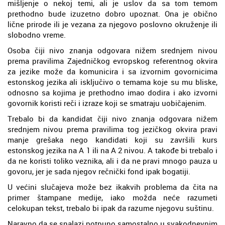
mišljenje o nekoj temi, ali je uslov da sa tom temom
prethodno bude izuzetno dobro upoznat. Ona je obično
lične prirode ili je vezana za njegovo poslovno okruženje ili
slobodno vreme.
Osoba čiji nivo znanja odgovara nižem srednjem nivou
prema pravilima Zajedničkog evropskog referentnog okvira
za jezike može da komunicira i sa izvornim govornicima
estonskog jezika ali isključivo o temama koje su mu bliske,
odnosno sa kojima je prethodno imao dodira i ako izvorni
govornik koristi reči i izraze koji se smatraju uobičajenim.
Trebalo bi da kandidat čiji nivo znanja odgovara nižem
srednjem nivou prema pravilima tog jezičkog okvira pravi
manje grešaka nego kandidati koji su završili kurs
estonskog jezika na A 1 ili na A 2 nivou. A takođe bi trebalo i
da ne koristi toliko veznika, ali i da ne pravi mnogo pauza u
govoru, jer je sada njegov rečnički fond ipak bogatiji.
U većini slučajeva može bez ikakvih problema da čita na
primer štampane medije, iako možda neće razumeti
celokupan tekst, trebalo bi ipak da razume njegovu suštinu.
Naravno da se snalazi potpuno samostalno u svakodnevnim