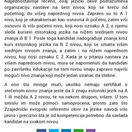
Najjednostavnije rečeno, ovaj jezički okvir podrazumeva
organizaciju nastave na šest nivoa, koji se kreću od
početnog, do višeg naprednog nivoa. Zapravo su to A 1
nivo, koji je okarakterisan kao osnovna ili početni, zatim viši
osnovni ili viši početni nivo, koji nosi oznaku A 2, a njemu
slede kursevi estonskog jezika na nižem srednjem nivou
znanja ili B 1. Posle toga kandidat nadograđuje znanja kroz
kurs estonskog jezika na B 2 nivou, koji se smatra višim
srednjim nivoom znanja, a zatim i na nižem naprednom
nivou, koji nosi oznaku C 2. Kada je u pitanju nastava za
višem naprednom nivou, mora se napomenuti da kandidati
po završetku edukacije na tom nivou imaju zapravo najviši
mogući nivo znanja koji može jedan stranac da stekne.
A ono što mnoge muči, ukoliko nemaju sertifikat o
stečenom nivou znanja jeste da li znaju estonski jezik na A
1 ili možda A 2 nivou, te na nekom drugom, višem. U tom
smislu im može pomoći samoprocena, prosto zato što
Zzajednički evropski referentni okvir za jezike navodi vrlo
jasno i precizno šta je od kompetencija potrebno da savlada
kandidat na svakom nivou.