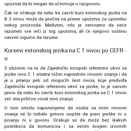
upoznat da bi mogao da učestvuje u razgovoru.
Čak se očekuje da neko ko završi kurs estonskog jezika na
B 2 nivou može da pročita na primer uputstvo za upotrebu
nekog proizvoda. Međutim, vrlo je verovatno da neće
razumeti sve reči iz tog uputstva, ali će njegovo suštinu
sasvim sigurno da razume.
Kursevi estonskog jezika na C 1 nivou po CEFR -
u
S obzirom na to da Zajednički evropski referentni okvir za
jezike nivo C 1 smatra nižim naprednim nivoom znanja i da
je u pitanju peti od mogućih šest nivoa, koje predviđa
Zajednički evropski referentni okvir za jezike, to je sasvim
jasno da neko ko završi kurs estonskog jezika na C 1 nivou
već ima prilično visok nivo znanja.
U tom smislu napominjemo da osoba sa ovim nivoom
znanja ne bi trebalo gotovo uopšte da pravi greške ni u
pisanju ni u govoru. Očekuje se da može bez ikakvih
poteškoća da komunicira i sa većim brojem izvornih