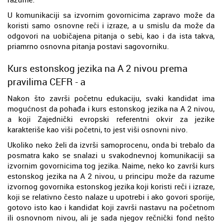
U komunikaciji sa izvornim govornicima zapravo može da
koristi samo osnovne reči i izraze, a u smislu da može da
odgovori na uobičajena pitanja o sebi, kao i da ista takva,
priamrno osnovna pitanja postavi sagovorniku.
Kurs estonskog jezika na A 2 nivou prema
pravilima CEFR - a
Nakon što završi početnu edukaciju, svaki kandidat ima
mogućnost da pohađa i kurs estonskog jezika na A 2 nivou,
a koji Zajednički evropski referentni okvir za jezike
karakteriše kao viši početni, to jest viši osnovni nivo.
Ukoliko neko želi da izvrši samoprocenu, onda bi trebalo da
posmatra kako se snalazi u svakodnevnoj komunikaciji sa
izvornim govornicima tog jezika. Naime, neko ko završi kurs
estonskog jezika na A 2 nivou, u principu može da razume
izvornog govornika estonskog jezika koji koristi reči i izraze,
koji se relativno često nalaze u upotrebi i ako govori sporije,
gotovo isto kao i kandidat koji završi nastavu na početnom
ili osnovnom nivou, ali je sada njegov rečnički fond nešto