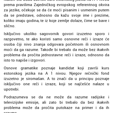
prema pravilima Zajedničkog evropskog referentnog okvira
za jezike, očekuje se da će moći pisanim i usmenim putem
da se predstave, odnosno da kažu svoje ime i prezime,
koliko imaju godina, te iz koje zemlje dolaze, čime se bave i
slično.
Isključivo ukoliko sagovornik govori izuzetno sporo i
razgovetno, te ako koristi samo osnovne reči i izraze će
osoba čiji nivo znanja odgovara početnom ili osnovnom
moći da ga razume. Takođe bi trebalo da može bez ikakvih
problema da pročita jednostavne reči i izraze, odnosno da
isto to napiše i izgovori.
Osnove gramatike poznaje kandidat koji završi kurs
estonskog jezika na A 1 nivou. Njegov rečnički fond
izuzetno je siromašan. A to znači da u principu poznaje
isključivo one reči i izraze, koji se najčešće nalaze u
upotrebi.
Podrazumeva se da ne može da razume radijske i
televizijske emisije, ali zato bi trebalo da bez ikakvih
problema može da pročita putokaze na primer i da ih
razume.