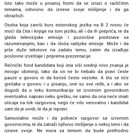
Isto tako može u pisanoj formi da se izrazi o različitim
temama, odnosno da iznese svoje mišljenje i da ga
obrazloži.
Osoba koja završi kurs estonskog jezika na B 2 nivou će
moći da čita i knjige na tom jeziku, ali i da ih prepriča, te da
gleda televizijske emisije i pozorišne predstave sa
razumevanjem, kao i da sluša radijske emisije. Može i da
piše duže tekstove na zadatu temu, zatim da izrađuje
poslovne izveštaje i priprema prezentacije.
Rečnički fond kandidata koji ima viši srednji nivo znanja je
mnogo obimniji, tako da on ne bi trebalo da pravi česte
pauze u govoru ni da koristi često veznike. A što se tiče
grešaka u govoru i u pisanju, one su sve ređe, a i ako se
dogodi da u toku komunikacije se izvornim govornikom
eventualno napravi neku grešku, ne samo da ona neće imati
uticaja na tok razgovora, nego će vrlo verovatno i kandidat
sam da je uvidi, te da je ispravi.
Samostalno može i da pokreće razgovor sa izvornim
govornicima, te da zatraži njihovo mišljenje o nekoj temi i da
iznese svoje. Ne mora sa temom da bude prethodno