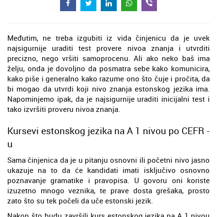
Međutim, ne treba izgubiti iz vida činjenicu da je uvek
najsigurnije uraditi test provere nivoa znanja i utvrditi
precizno, nego vršiti samoprocenu. Ali ako neko baš ima
želju, onda je dovoljno da posmatra sebe kako komunicira,
kako piše i generalno kako razume ono što čuje i pročita, da
bi mogao da utvrdi koji nivo znanja estonskog jezika ima.
Napominjemo ipak, da je najsigurnije uraditi inicijalni test i
tako izvršiti proveru nivoa znanja.
Kursevi estonskog jezika na A 1 nivou po CEFR -
u
Sama činjenica da je u pitanju osnovni ili početni nivo jasno
ukazuje na to da će kandidati imati isključivo osnovno
poznavanje gramatike i pravopisa. U govoru oni koriste
izuzetno mnogo veznika, te prave dosta grešaka, prosto
zato što su tek počeli da uče estonski jezik.
Nakon što budu završili kurs estonskog jezika na A 1 nivou