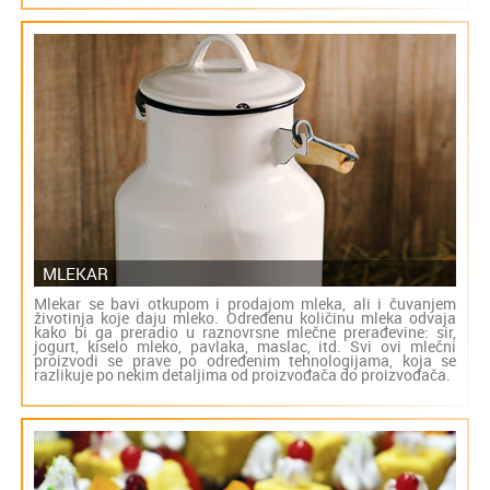
MLEKAR
Mlekar se bavi otkupom i prodajom mleka, ali i čuvanjem
životinja koje daju mleko. Određenu količinu mleka odvaja
kako bi ga preradio u raznovrsne mlečne prerađevine: sir,
jogurt, kiselo mleko, pavlaka, maslac, itd. Svi ovi mlečni
proizvodi se prave po određenim tehnologijama, koja se
razlikuje po nekim detaljima od proizvođača do proizvođača.