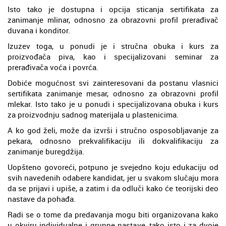
Isto tako je dostupna i opcija sticanja sertifikata za
zanimanje mlinar, odnosno za obrazovni profil prerađivač
duvana i konditor.
Izuzev toga, u ponudi je i stručna obuka i kurs za
proizvođača piva, kao i specijalizovani seminar za
prerađivača voća i povrća.
Dobiće mogućnost svi zainteresovani da postanu vlasnici
sertifikata zanimanje mesar, odnosno za obrazovni profil
mlekar. Isto tako je u ponudi i specijalizovana obuka i kurs
za proizvodnju sadnog materijala u plastenicima.
A ko god želi, može da izvrši i stručno osposobljavanje za
pekara, odnosno prekvalifikaciju ili dokvalifikaciju za
zanimanje buregdžija.
Uopšteno govoreći, potpuno je svejedno koju edukaciju od
svih navedenih odabere kandidat, jer u svakom slučaju mora
da se prijavi i upiše, a zatim i da odluči kako će teorijski deo
nastave da pohađa.
Radi se o tome da predavanja mogu biti organizovana kako
u okviru individualne i grupne nastave, tako isto i za dvoje