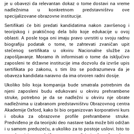
je u obavezi da relevantan dokaz o tome dostavi na vreme
nadležnima u konkretnom predstavništvu ove
specijalizovane obrazovne institucije.
Sertifikati će biti predati kandidatima nakon završenog i
teorijskog i praktičnog dela bilo koje edukacije u ovoj
oblasti. A posle toga oni imaju pravo uvrstiti u svoju radnu
biografiju podatak o tome, te zahtevati zvaničan upit
stečenog sertifikata u okviru Nacionalne službe za
zapošljavanje. Moramo ih informisati o tome da isključivo
zaposleni te državne institucije ima dozvolu da izvrše upis
sertifikata po zakonu, s tim što se podrazumeva da je
obaveza kandidata naravno da ima otvoren radni dosije.
Ukoliko bilo koja kompanija bude smatrala potrebnim da
njeni zaposleni budu edukovani u okviru prehrambene
struke, potrebno je da se nadležni u okviru nje obrate
nadležnima u izabranom predstavništvu Obrazovnog centra
Akademije Oxford, kako bi bio organizovan korporativni kurs
i obuka za obrazovne profile prehrambene struke.
Predviđeno je da teorijski deo nastave tada može biti održan
i u samom preduzeću, a ukoliko za to postoje uslovi. Isto to