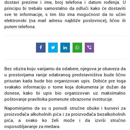
dostavi prezime i ime, broj telefona i datum rođenja. U
principu bi trebalo samostalno da odluči kako će dostaviti
sve te informacije, s tim što ima mogućnost da to učini
elektronski (na mail adresu najbliže poslovnice), lično ili
putem telefona.
Bez obzira koju varijantu da odabere, njegova je obaveza da
u prostorijama ranije odabranog predstavništva bude lično
prisutan kada bude bio organizovan upis. Dobiće pre toga
svakako informaciju o tome koja dokumenta je dužan da
donese, kako bi upis bio organizovan uz maksimalno
poštovanje pravilnika pomenute obrazovne institucije.
Napominjemo da su u ponudi stručne obuke i kursevi za
proizvođača alkoholnih pića i za proizvođača bezalkoholnih
pića, a svako ko želi može i da izvrši stručno
osposobljavanje za medara.