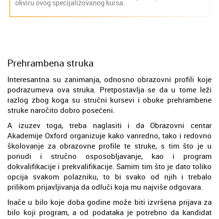
okviru ovog specijalizovanog kursa.
Prehrambena struka
Interesantna su zanimanja, odnosno obrazovni profili koje
podrazumeva ova struka. Pretpostavlja se da u tome leži
razlog zbog koga su stručni kursevi i obuke prehrambene
struke naročito dobro posećeni.
A izuzev toga, treba naglasiti i da Obrazovni centar
Akademije Oxford organizuje kako vanredno, tako i redovno
školovanje za obrazovne profile te struke, s tim što je u
ponudi i stručno osposobljavanje, kao i program
dokvalifikacije i prekvalifikacije. Samim tim što je dato toliko
opcija svakom polazniku, to bi svako od njih i trebalo
prilikom prijavljivanja da odluči koja mu najviše odgovara.
Inače u bilo koje doba godine može biti izvršena prijava za
bilo koji program, a od podataka je potrebno da kandidat