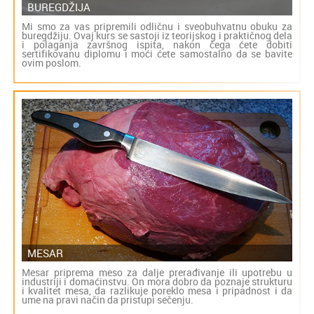
BUREGDŽIJA
Mi smo za vas pripremili odličnu i sveobuhvatnu obuku za
buregdžiju. Ovaj kurs se sastoji iz teorijskog i praktičnog dela
i polaganja završnog ispita, nakon čega ćete dobiti
sertifikovanu diplomu i moći ćete samostalno da se bavite
ovim poslom.
MESAR
Mesar priprema meso za dalje prerađivanje ili upotrebu u
industriji i domaćinstvu. On mora dobro da poznaje strukturu
i kvalitet mesa, da razlikuje poreklo mesa i pripadnost i da
ume na pravi način da pristupi sečenju.