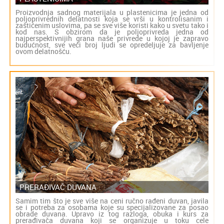
Proizvodnja sadnog materijala u plastenicima je jedna od
poljoprivrednih delatnosti koja se vrši u kontrolisanim i
zaštićenim uslovima, pa se sve više koristi kako u svetu tako i
kod nas. S obzirom da je poljoprivreda jedna od
najperspektivnijih grana naše privrede u kojoj je zapravo
budućnost, sve veći broj ljudi se opredeljuje za bavljenje
ovom delatnošću.
PRERAĐIVAČ DUVANA
Samim tim što je sve više na ceni ručno rađeni duvan, javila
se i potreba za osobama koje su specijalizovane za posao
obrade duvana. Upravo iz tog razloga, obuka i kurs za
prerađivača duvana koji se organizuje u toku cele