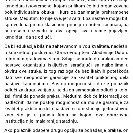
kandidata istovremeno, kojom prilikom će biti organizovana
poluindividualna obuka i kurs za zanimanja prehrambene
struke. Međutim, to nije sve, jer sva tri tipa nastave mogu biti
sprovedena prema klasičnom principu i putem računara, pa
bi trebalo i između te dve opcije svaki ranije prijavljeni
kandidat i da se odluči.
Da bi edukacija bila na zahtevanom nivou kvaliteta, nadležni
u konkretnoj poslovnici Obrazovnog Sem Akademije Oxford
u brojnim gradovima širom Srbije se trude da praktičan deo
nastave organizuju isključivo sarađujući sa najboljima u
okviru ove struke. Iz tog razloga će bez ikakvih poteškoća
dati sve neophodne garancije za kvalitet praktičnog dela
nastave kandidatima. Postoji mogućnost i da se polaznik
odluči za drugu varijantu, te da on samostalno odluči u kojoj
želi firmi da pohađa praksu. Međutim, dobiće informaciju od
nadležnih da ne postoji mogućnost da mu se garantuje za
kvalitet praktičnog dela nastave u tom slučaju, jednostavno
zato što je u pitanju firma sa kojom ova obrazovna
institucija nije imala ranije saradnju.
Ako polaznik odabere drugu opciju za pohađanje prakse, on