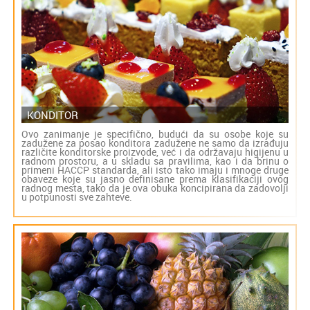
KONDITOR
Ovo zanimanje je specifično, budući da su osobe koje su
zadužene za posao konditora zadužene ne samo da izrađuju
različite konditorske proizvode, već i da održavaju higijenu u
radnom prostoru, a u skladu sa pravilima, kao i da brinu o
primeni HACCP standarda, ali isto tako imaju i mnoge druge
obaveze koje su jasno definisane prema klasifikaciji ovog
radnog mesta, tako da je ova obuka koncipirana da zadovolji
u potpunosti sve zahteve.