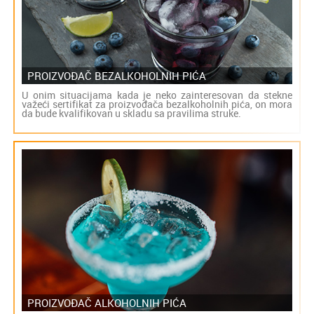
PROIZVOĐAČ BEZALKOHOLNIH PIĆA
U onim situacijama kada je neko zainteresovan da stekne
važeći sertifikat za proizvođača bezalkoholnih pića, on mora
da bude kvalifikovan u skladu sa pravilima struke.
PROIZVOĐAČ ALKOHOLNIH PIĆA