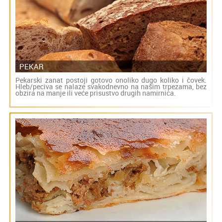
PEKAR
Pekarski zanat postoji gotovo onoliko dugo koliko i čovek.
Hleb/peciva se nalaze svakodnevno na našim trpezama, bez
obzira na manje ili veće prisustvo drugih namirnica.