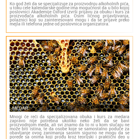
Ko god želi da se specijalizuje za proizvodnju alkoholnih pića,
u toku cele kalendarske godine ima mogućnost da u bilo kojoj
poslovnici Akademije Oxford izvrši prijavu za obuku i kurs za
proizvođača alkoholnih pića. Osim ličnog prijavljivanja,
polaznici koji su zainteresovani mogu i da se prijave preko
mejla ili telefona jedne od poslovnica organizatora.
MEDAR
Mnogi će reći da specijalizovana obuka i kurs za medara
zapravo nije potrebna ukoliko neko želi da se bavi
proizvodnjom meda, ali svi znamo da to ni u kom slučaju ne
može biti istina, te da osobe koje se samostalno poduče za
obavljanje ovog zanimanja sasvim sigurno ne mogu da se
porede sa onima koji prođu kroz teorijski i praktični deo u