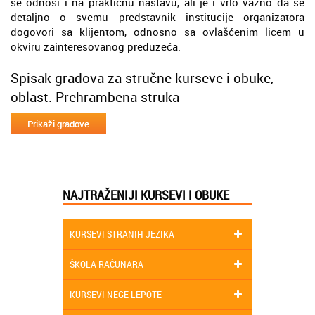
se odnosi i na praktičnu nastavu, ali je i vrlo važno da se
detaljno o svemu predstavnik institucije organizatora
dogovori sa klijentom, odnosno sa ovlašćenim licem u
okviru zainteresovanog preduzeća.
Spisak gradova za stručne kurseve i obuke,
oblast: Prehrambena struka
NAJTRAŽENIJI KURSEVI I OBUKE
KURSEVI STRANIH JEZIKA
ŠKOLA RAČUNARA
KURSEVI NEGE LEPOTE