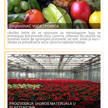
PRERAĐIVAČ VOĆA I POVRĆA
Ukoliko želite da se upoznate sa tehnologijom koja se
primenjuju kod prerade voća i povrća, odnosno da naučite na
pravilan način da spravljate proizvode od njih, onda je kurs i
obuka za prerađivača voća i povrća najbolje rešenje.
PROIZVODNJA SADNOG MATERIJALA U
PLASTENICIMA