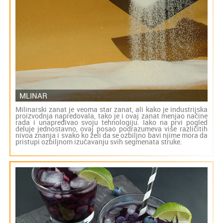
MLINAR
Milinarski zanat je veoma star zanat, ali kako je industrijska
proizvodnja napredovala, tako je i ovaj zanat menjao načine
rada i unapređivao svoju tehnologiju. Iako na prvi pogled
deluje jednostavno, ovaj posao podrazumeva više različitih
nivoa znanja i svako ko želi da se ozbiljno bavi njime mora da
pristupi ozbiljnom izučavanju svih segmenata struke.