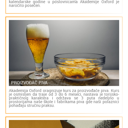
kalendarske godine u poslovnicama Akademije Oxford je
naročito posećen.
PROIZVOĐAČ PIVA
Akademija Oxford oragnizuje kurs za proizvođače piva. Kurs
je osmisljen da traje od 3 do 6 meseci, nastava je torijsko-
praktičnog karaktera i održava se 3 puta nedeljno u
prostorijama naše škole i fabrikama piva gde naši polaznici
pohađaju stručnu praksu.