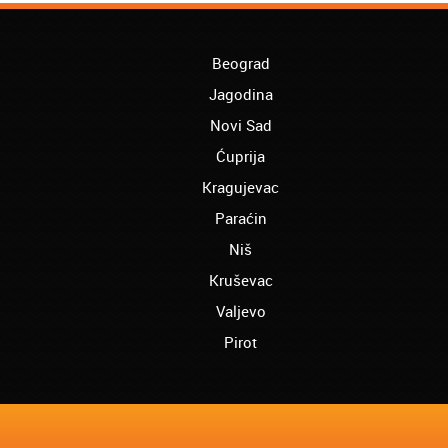
Beograd
Jagodina
Novi Sad
Ćuprija
Kragujevac
Paraćin
Niš
Kruševac
Valjevo
Pirot