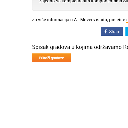
zajedno sa kompletiranim komponentama Sluša
Za više informacija o A1 Movers ispitu, posetite
Share
Spisak gradova u kojima održavamo Ke