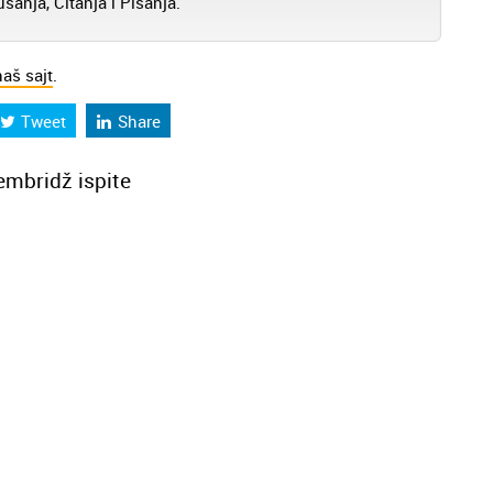
nja, Čitanja i Pisanja.
naš sajt
.
Tweet
Share
mbridž ispite