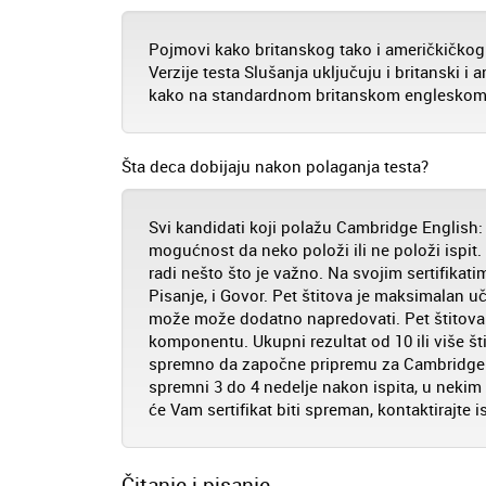
Pojmovi kako britanskog tako i američkičkog
Verzije testa Slušanja uključuju i britanski i
kako na standardnom britanskom engleskom
Šta deca dobijaju nakon polaganja testa?
Svi kandidati koji polažu Cambridge English: 
mogućnost da neko položi ili ne položi ispit.
radi nešto što je važno. Na svojim sertifikati
Pisanje, i Govor. Pet štitova je maksimalan uči
može može dodatno napredovati. Pet štitova 
komponentu. Ukupni rezultat od 10 ili više š
spremno da započne pripremu za Cambridge En
spremni 3 do 4 nedelje nakon ispita, u nekim s
će Vam sertifikat biti spreman, kontaktirajte is
Čitanje i pisanje