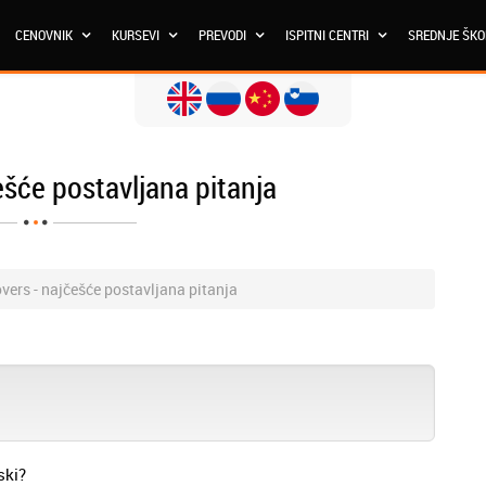
CENOVNIK
KURSEVI
PREVODI
ISPITNI CENTRI
SREDNJE ŠK
šće postavljana pitanja
vers - najčešće postavljana pitanja
ski?