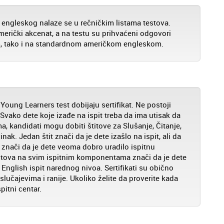
 engleskog nalaze se u rečničkim listama testova.
 američki akcenat, a na testu su prihvaćeni odgovori
, tako i na standardnom američkom engleskom.
Young Learners test dobijaju sertifikat. Ne postoji
 Svako dete koje izađe na ispit treba da ima utisak da
ma, kandidati mogu dobiti štitove za Slušanje, Čitanje,
nak. Jedan štit znači da je dete izašlo na ispit, ali da
znači da je dete veoma dobro uradilo ispitnu
titova na svim ispitnim komponentama znači da je dete
glish ispit narednog nivoa. Sertifikati su obično
lučajevima i ranije. Ukoliko želite da proverite kada
pitni centar.