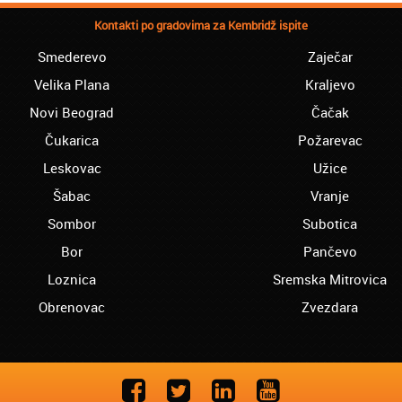
Kontakti po gradovima za Kembridž ispite
Smederevo
Zaječar
Velika Plana
Kraljevo
Novi Beograd
Čačak
Čukarica
Požarevac
Leskovac
Užice
Šabac
Vranje
Sombor
Subotica
Bor
Pančevo
Loznica
Sremska Mitrovica
Obrenovac
Zvezdara