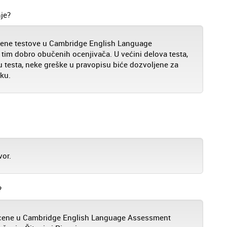
je?
njene testove u Cambridge English Language
tim dobro obučenih ocenjivača. U većini delova testa,
 testa, neke greške u pravopisu biće dozvoljene za
mku.
vor.
?
e ocene u Cambridge English Language Assessment