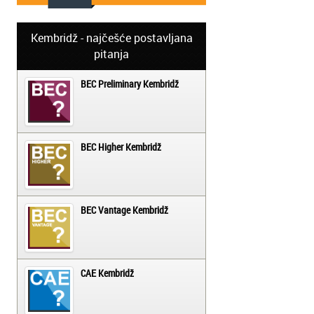
Kembridž - najčešće postavljana
pitanja
BEC Preliminary Kembridž
BEC Higher Kembridž
BEC Vantage Kembridž
CAE Kembridž