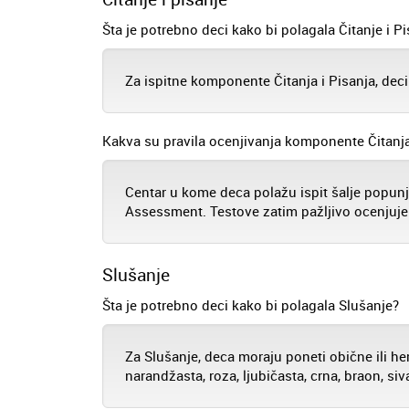
Šta je potrebno deci kako bi polagala Čitanje i P
Za ispitne komponente Čitanja i Pisanja, deci
Kakva su pravila ocenjivanja komponente Čitanja
Centar u kome deca polažu ispit šalje popu
Assessment. Testove zatim pažljivo ocenjuje
Slušanje
Šta je potrebno deci kako bi polagala Slušanje?
Za Slušanje, deca moraju poneti obične ili hem
narandžasta, roza, ljubičasta, crna, braon, siv