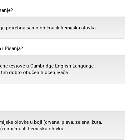
isanje?
 je potrebna samo obična ili hemijska olovka.
 i Pisanja?
njene testove u Cambridge English Language
 tim dobro obučenih ocenjivača.
ijske olovke u boji (crvena, plava, zelena, žuta,
a) i običnu ili hemijsku olovku.