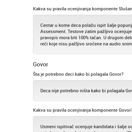
Kakva su pravila ocenjivanja komponente Slušan
Centar u kome deca polažu ispit šalje popu
Assessment. Testove zatim pažljivo ocenjuje 
pravopis mora biti 100% tačan. U drugom delu
reči koje nisu pažljivo sročene na audio sni
Govor
Šta je potrebno deci kako bi polagala Govor?
Deca nije potrebno ništa kako bi polagala Go
Kakva su pravila ocenjivanja komponente Govor
Usmeni ispitivač ocenjuje kandidata i šalj