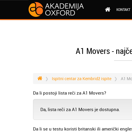
KONTAKT
A1 Movers - najče
Ispitni centar za Kembridž ispite
A1 Mo
Da li postoji lista reči za A1 Movers?
Da, lista reči za A1 Movers je dostupna.
Da li se u testu koristi britanski ili američki engle