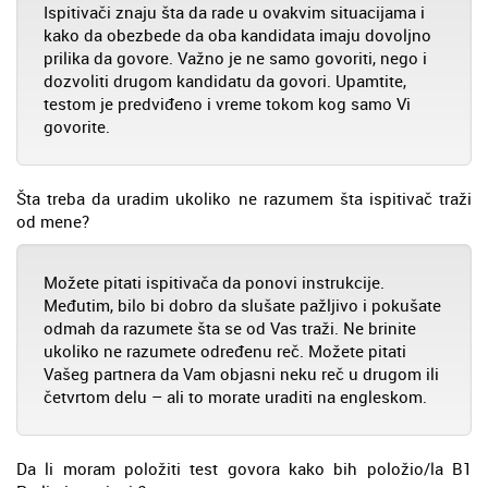
Ispitivači znaju šta da rade u ovakvim situacijama i
kako da obezbede da oba kandidata imaju dovoljno
prilika da govore. Važno je ne samo govoriti, nego i
dozvoliti drugom kandidatu da govori. Upamtite,
testom je predviđeno i vreme tokom kog samo Vi
govorite.
Šta treba da uradim ukoliko ne razumem šta ispitivač traži
od mene?
Možete pitati ispitivača da ponovi instrukcije.
Međutim, bilo bi dobro da slušate pažljivo i pokušate
odmah da razumete šta se od Vas traži. Ne brinite
ukoliko ne razumete određenu reč. Možete pitati
Vašeg partnera da Vam objasni neku reč u drugom ili
četvrtom delu – ali to morate uraditi na engleskom.
Da li moram položiti test govora kako bih položio/la B1