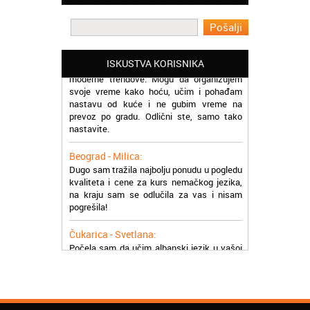
Beograd - Miloš:
Pohadam kurs norveškog jezika online.
Prezadovoljan sam jer škola prati sve
moderne trendove. Mogu da organizujem
ISKUSTVA KORISNIKA
svoje vreme kako hoću, učim i pohađam
nastavu od kuće i ne gubim vreme na
prevoz po gradu. Odlični ste, samo tako
nastavite.
Beograd - Milica:
Dugo sam tražila najbolju ponudu u pogledu
kvaliteta i cene za kurs nemačkog jezika,
na kraju sam se odlučila za vas i nisam
pogrešila!
Čukarica - Svetlana:
Počela sam da učim albanski jezik u vašoj
školi, prezadovoljna sam uslugom i
profesorima. Pozdrav za sve
Palilula - Ana:
Uspešno sam završila kurs švedskog
jezika i pronašla posao gde je poznavanje