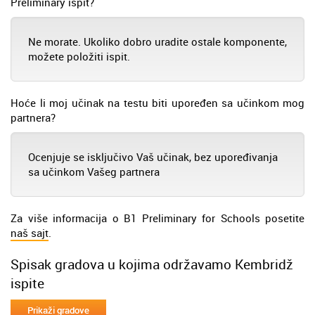
Preliminary ispit?
Ne morate. Ukoliko dobro uradite ostale komponente,
možete položiti ispit.
Hoće li moj učinak na testu biti upoređen sa učinkom mog
partnera?
Ocenjuje se isključivo Vaš učinak, bez upoređivanja
sa učinkom Vašeg partnera
Za više informacija o B1 Preliminary for Schools posetite
naš sajt
.
Spisak gradova u kojima održavamo Kembridž
ispite