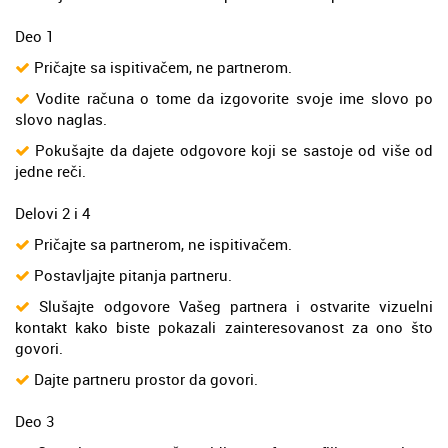
Deo 1
Pričajte sa ispitivačem, ne partnerom.
Vodite računa o tome da izgovorite svoje ime slovo po
slovo naglas.
Pokušajte da dajete odgovore koji se sastoje od više od
jedne reči.
Delovi 2 i 4
Pričajte sa partnerom, ne ispitivačem.
Postavljajte pitanja partneru.
Slušajte odgovore Vašeg partnera i ostvarite vizuelni
kontakt kako biste pokazali zainteresovanost za ono što
govori.
Dajte partneru prostor da govori.
Deo 3