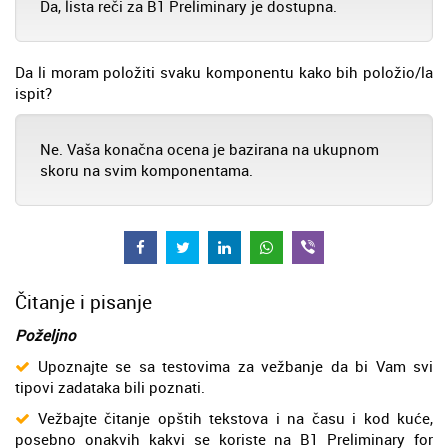
Da, lista reči za B1 Preliminary je dostupna.
Da li moram položiti svaku komponentu kako bih položio/la
ispit?
Ne. Vaša konačna ocena je bazirana na ukupnom
skoru na svim komponentama.
Čitanje i pisanje
Poželjno
Upoznajte se sa testovima za vežbanje da bi Vam svi
tipovi zadataka bili poznati.
Vežbajte čitanje opštih tekstova i na času i kod kuće,
posebno onakvih kakvi se koriste na B1 Preliminary for