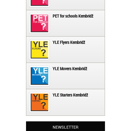
PET for schools Kembridž
YLE Flyers Kembridž
YLE Movers Kembridž
YLE Starters Kembridž
Beograd - Slavica:
Završila sam kurs rumunskog jezika kod
vas, ekipa vam je super, profesori odlični a
NEWSLETTER
cene pristupačne. Pozdrav iz Beograda