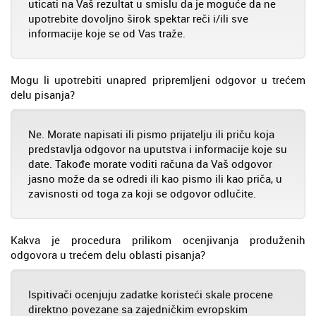
uticati na Vaš rezultat u smislu da je moguće da ne
upotrebite dovoljno širok spektar reči i/ili sve
informacije koje se od Vas traže.
Mogu li upotrebiti unapred pripremljeni odgovor u trećem
delu pisanja?
Ne. Morate napisati ili pismo prijatelju ili priču koja
predstavlja odgovor na uputstva i informacije koje su
date. Takođe morate voditi računa da Vaš odgovor
jasno može da se odredi ili kao pismo ili kao priča, u
zavisnosti od toga za koji se odgovor odlučite.
Kakva je procedura prilikom ocenjivanja produženih
odgovora u trećem delu oblasti pisanja?
Ispitivači ocenjuju zadatke koristeći skale procene
direktno povezane sa zajedničkim evropskim