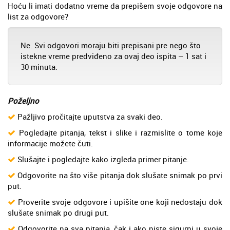
Hoću li imati dodatno vreme da prepišem svoje odgovore na
list za odgovore?
Ne. Svi odgovori moraju biti prepisani pre nego što
istekne vreme predviđeno za ovaj deo ispita – 1 sat i
30 minuta.
Poželjno
Pažljivo pročitajte uputstva za svaki deo.
Pogledajte pitanja, tekst i slike i razmislite o tome koje
informacije možete čuti.
Slušajte i pogledajte kako izgleda primer pitanje.
Odgovorite na što više pitanja dok slušate snimak po prvi
put.
Proverite svoje odgovore i upišite one koji nedostaju dok
slušate snimak po drugi put.
Odgovorite na sva pitanja, čak i ako niste sigurni u svoje