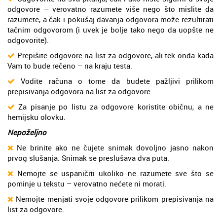
odgovore – verovatno razumete više nego što mislite da
razumete, a čak i pokušaj davanja odgovora može rezultirati
tačnim odgovorom (i uvek je bolje tako nego da uopšte ne
odgovorite).
Prepišite odgovore na list za odgovore, ali tek onda kada
Vam to bude rečeno – na kraju testa.
Vodite računa o tome da budete pažljivi prilikom
prepisivanja odgovora na list za odgovore.
Za pisanje po listu za odgovore koristite običnu, a ne
hemijsku olovku.
Nepoželjno
Ne brinite ako ne čujete snimak dovoljno jasno nakon
prvog slušanja. Snimak se preslušava dva puta.
Nemojte se uspaničiti ukoliko ne razumete sve što se
pominje u tekstu – verovatno nećete ni morati.
Nemojte menjati svoje odgovore prilikom prepisivanja na
list za odgovore.