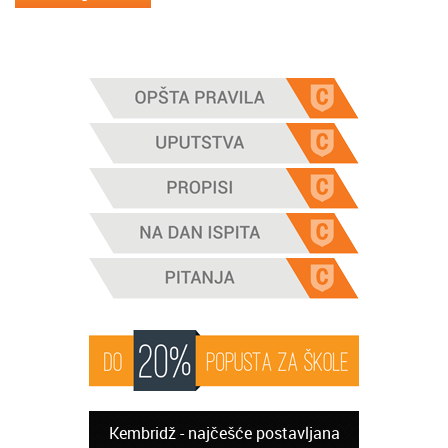
Kembridž - najčešće postavljana