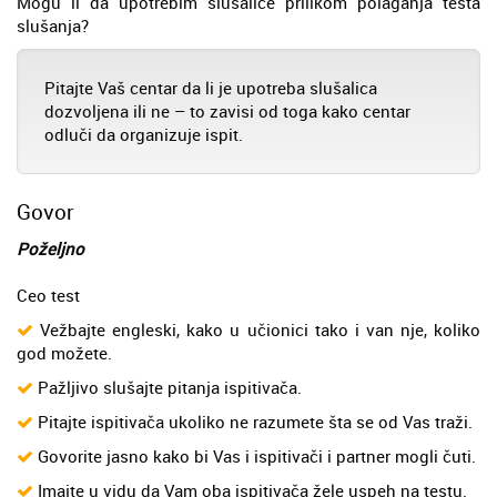
Mogu li da upotrebim slušalice prilikom polaganja testa
slušanja?
Pitajte Vaš centar da li je upotreba slušalica
dozvoljena ili ne – to zavisi od toga kako centar
odluči da organizuje ispit.
Govor
Poželjno
Ceo test
Vežbajte engleski, kako u učionici tako i van nje, koliko
god možete.
Pažljivo slušajte pitanja ispitivača.
Pitajte ispitivača ukoliko ne razumete šta se od Vas traži.
Govorite jasno kako bi Vas i ispitivači i partner mogli čuti.
Imajte u vidu da Vam oba ispitivača žele uspeh na testu.