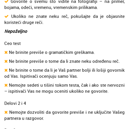
Govorite o svemu što vidite na fotografiji – na primer,
bojama, odeći, vremenu, vremenskim prilikama.
Ukoliko ne znate neku reč, pokušajte da je objasnite
koristeći druge reči.
Nepoželjno
Ceo test
Ne brinite previše o gramatičkim greškama.
Ne brinite previše o tome da li znate neku određenu reč.
Ne brinite o tome da li je Vaš partner bolji ili lošiji govornik
od Vas. Ispitivači ocenjuju samo Vas.
Nemojte sedeti u tišini tokom testa, čak i ako ste nervozni
– ispitivači Vas ne mogu oceniti ukoliko ne govorite.
Delovi 2 i 4
Nemojte dozvoliti da govorite previše i ne uključite Vašeg
partnera u razgovor.