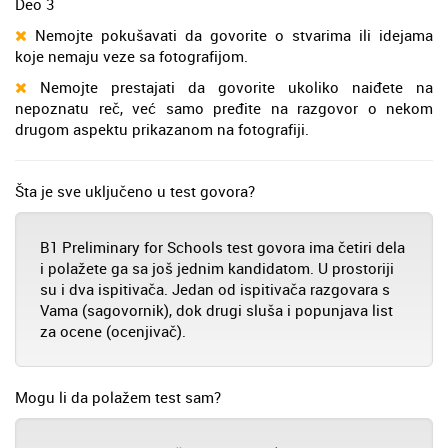
Deo 3
Nemojte pokušavati da govorite o stvarima ili idejama
koje nemaju veze sa fotografijom.
Nemojte prestajati da govorite ukoliko naiđete na
nepoznatu reč, već samo pređite na razgovor o nekom
drugom aspektu prikazanom na fotografiji.
Šta je sve uključeno u test govora?
B1 Preliminary for Schools test govora ima četiri dela
i polažete ga sa još jednim kandidatom. U prostoriji
su i dva ispitivača. Jedan od ispitivača razgovara s
Vama (sagovornik), dok drugi sluša i popunjava list
za ocene (ocenjivač).
Mogu li da polažem test sam?