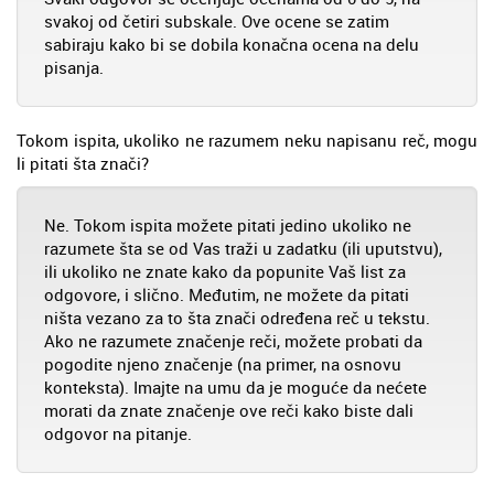
svakoj od četiri subskale. Ove ocene se zatim
sabiraju kako bi se dobila konačna ocena na delu
pisanja.
Tokom ispita, ukoliko ne razumem neku napisanu reč, mogu
li pitati šta znači?
Ne. Tokom ispita možete pitati jedino ukoliko ne
razumete šta se od Vas traži u zadatku (ili uputstvu),
ili ukoliko ne znate kako da popunite Vaš list za
odgovore, i slično. Međutim, ne možete da pitati
ništa vezano za to šta znači određena reč u tekstu.
Ako ne razumete značenje reči, možete probati da
pogodite njeno značenje (na primer, na osnovu
konteksta). Imajte na umu da je moguće da nećete
morati da znate značenje ove reči kako biste dali
odgovor na pitanje.