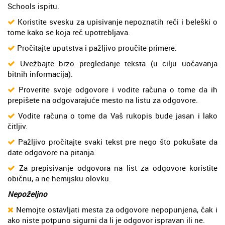
Schools ispitu.
Koristite svesku za upisivanje nepoznatih reči i beleški o
tome kako se koja reč upotrebljava.
Pročitajte uputstva i pažljivo proučite primere.
Uvežbajte brzo pregledanje teksta (u cilju uočavanja
bitnih informacija).
Proverite svoje odgovore i vodite računa o tome da ih
prepišete na odgovarajuće mesto na listu za odgovore.
Vodite računa o tome da Vaš rukopis bude jasan i lako
čitljiv.
Pažljivo pročitajte svaki tekst pre nego što pokušate da
date odgovore na pitanja.
Za prepisivanje odgovora na list za odgovore koristite
običnu, a ne hemijsku olovku.
Nepoželjno
Nemojte ostavljati mesta za odgovore nepopunjena, čak i
ako niste potpuno sigurni da li je odgovor ispravan ili ne.