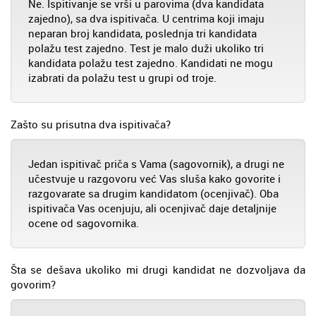
Ne. Ispitivanje se vrši u parovima (dva kandidata
zajedno), sa dva ispitivača. U centrima koji imaju
neparan broj kandidata, poslednja tri kandidata
polažu test zajedno. Test je malo duži ukoliko tri
kandidata polažu test zajedno. Kandidati ne mogu
izabrati da polažu test u grupi od troje.
Zašto su prisutna dva ispitivača?
Jedan ispitivač priča s Vama (sagovornik), a drugi ne
učestvuje u razgovoru već Vas sluša kako govorite i
razgovarate sa drugim kandidatom (ocenjivač). Oba
ispitivača Vas ocenjuju, ali ocenjivač daje detaljnije
ocene od sagovornika.
Šta se dešava ukoliko mi drugi kandidat ne dozvoljava da
govorim?