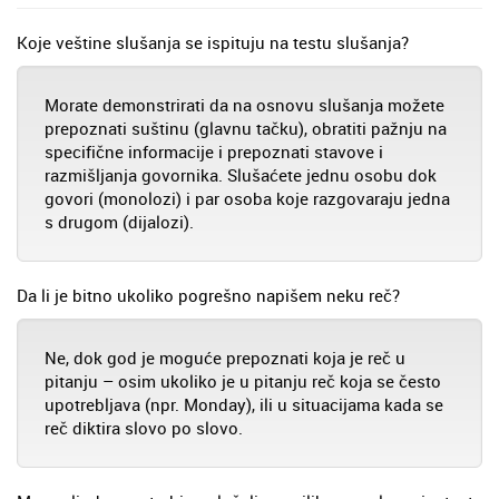
Koje veštine slušanja se ispituju na testu slušanja?
Morate demonstrirati da na osnovu slušanja možete
prepoznati suštinu (glavnu tačku), obratiti pažnju na
specifične informacije i prepoznati stavove i
razmišljanja govornika. Slušaćete jednu osobu dok
govori (monolozi) i par osoba koje razgovaraju jedna
s drugom (dijalozi).
Da li je bitno ukoliko pogrešno napišem neku reč?
Ne, dok god je moguće prepoznati koja je reč u
pitanju – osim ukoliko je u pitanju reč koja se često
upotrebljava (npr. Monday), ili u situacijama kada se
reč diktira slovo po slovo.