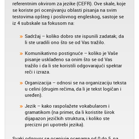
referentnim okvirom za jezike (CEFR). Ove skale, koje
se koriste pri ocenjivanju oblasti pisanja na svim
testovima opšteg i poslovnog engleskog, sastoje se
iz 4 subskale sa fokusom na:
Sadržaj – koliko dobro ste ispunili zadatak; da
li ste uradili ono što se od Vas tražilo.
Komunikativno postignuće – koliko je Vaše
pisanje usklađeno sa onim što se od Vas
tražilo i da li ste koristili odgovarajući spektar
reči i izraza.
Organizacija – odnosi se na organizaciju teksta
u celini (drugim rečima, da li je tekst logičan i
uređen).
Jezik – kako raspolažete vokabularom i
gramatikom (na primer, da li koristite širok
dijapazon jezičkih struktura, i koliko ste
precizni pri upotrebi jezika).
Svaki odgovor se ocenjuje ocenama od 0 do 5, na