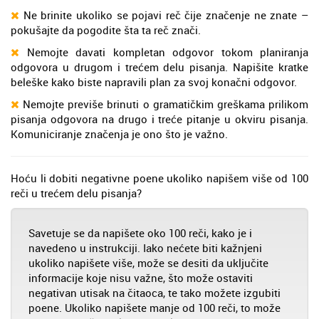
Ne brinite ukoliko se pojavi reč čije značenje ne znate –
pokušajte da pogodite šta ta reč znači.
Nemojte davati kompletan odgovor tokom planiranja
odgovora u drugom i trećem delu pisanja. Napišite kratke
beleške kako biste napravili plan za svoj konačni odgovor.
Nemojte previše brinuti o gramatičkim greškama prilikom
pisanja odgovora na drugo i treće pitanje u okviru pisanja.
Komuniciranje značenja je ono što je važno.
Hoću li dobiti negativne poene ukoliko napišem više od 100
reči u trećem delu pisanja?
Savetuje se da napišete oko 100 reči, kako je i
navedeno u instrukciji. Iako nećete biti kažnjeni
ukoliko napišete više, može se desiti da uključite
informacije koje nisu važne, što može ostaviti
negativan utisak na čitaoca, te tako možete izgubiti
poene. Ukoliko napišete manje od 100 reči, to može