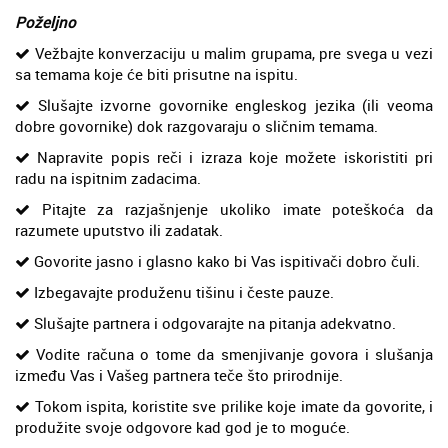
Poželjno
Vežbajte konverzaciju u malim grupama, pre svega u vezi
sa temama koje će biti prisutne na ispitu.
Slušajte izvorne govornike engleskog jezika (ili veoma
dobre govornike) dok razgovaraju o sličnim temama.
Napravite popis reči i izraza koje možete iskoristiti pri
radu na ispitnim zadacima.
Pitajte za razjašnjenje ukoliko imate poteškoća da
razumete uputstvo ili zadatak.
Govorite jasno i glasno kako bi Vas ispitivači dobro čuli.
Izbegavajte produženu tišinu i česte pauze.
Slušajte partnera i odgovarajte na pitanja adekvatno.
Vodite računa o tome da smenjivanje govora i slušanja
između Vas i Vašeg partnera teče što prirodnije.
Tokom ispita, koristite sve prilike koje imate da govorite, i
produžite svoje odgovore kad god je to moguće.