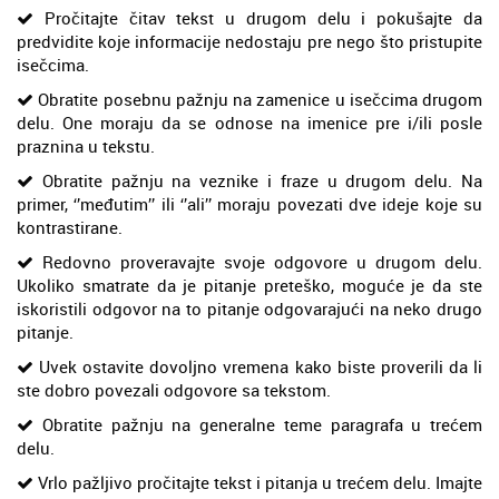
Pročitajte čitav tekst u drugom delu i pokušajte da
predvidite koje informacije nedostaju pre nego što pristupite
isečcima.
Obratite posebnu pažnju na zamenice u isečcima drugom
delu. One moraju da se odnose na imenice pre i/ili posle
praznina u tekstu.
Obratite pažnju na veznike i fraze u drugom delu. Na
primer, ‘’međutim’’ ili ‘’ali’’ moraju povezati dve ideje koje su
kontrastirane.
Redovno proveravajte svoje odgovore u drugom delu.
Ukoliko smatrate da je pitanje preteško, moguće je da ste
iskoristili odgovor na to pitanje odgovarajući na neko drugo
pitanje.
Uvek ostavite dovoljno vremena kako biste proverili da li
ste dobro povezali odgovore sa tekstom.
Obratite pažnju na generalne teme paragrafa u trećem
delu.
Vrlo pažljivo pročitajte tekst i pitanja u trećem delu. Imajte