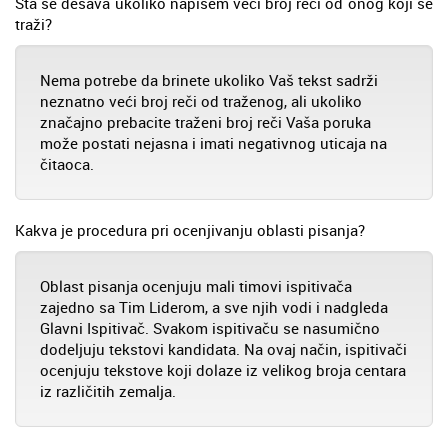
Šta se dešava ukoliko napišem veći broj reči od onog koji se
traži?
Nema potrebe da brinete ukoliko Vaš tekst sadrži
neznatno veći broj reči od traženog, ali ukoliko
značajno prebacite traženi broj reči Vaša poruka
može postati nejasna i imati negativnog uticaja na
čitaoca.
Kakva je procedura pri ocenjivanju oblasti pisanja?
Oblast pisanja ocenjuju mali timovi ispitivača
zajedno sa Tim Liderom, a sve njih vodi i nadgleda
Glavni Ispitivač. Svakom ispitivaču se nasumično
dodeljuju tekstovi kandidata. Na ovaj način, ispitivači
ocenjuju tekstove koji dolaze iz velikog broja centara
iz različitih zemalja.