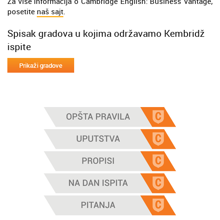
Za više informacija o Cambridge English: Business Vantage,
posetite
naš sajt
.
Spisak gradova u kojima održavamo Kembridž
ispite