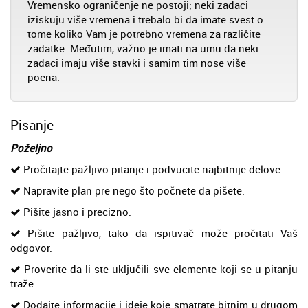
Vremensko ograničenje ne postoji; neki zadaci
iziskuju više vremena i trebalo bi da imate svest o
tome koliko Vam je potrebno vremena za različite
zadatke. Međutim, važno je imati na umu da neki
zadaci imaju više stavki i samim tim nose više
poena.
Pisanje
Poželjno
Pročitajte pažljivo pitanje i podvucite najbitnije delove.
Napravite plan pre nego što počnete da pišete.
Pišite jasno i precizno.
Pišite pažljivo, tako da ispitivač može pročitati Vaš
odgovor.
Proverite da li ste uključili sve elemente koji se u pitanju
traže.
Dodajte informacije i ideje koje smatrate bitnim u drugom