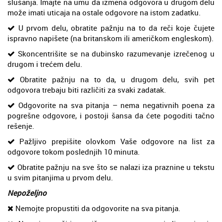
slušanja. Imajte na umu da izmena odgovora u drugom delu
može imati uticaja na ostale odgovore na istom zadatku.
U prvom delu, obratite pažnju na to da reči koje čujete
ispravno napišete (na britanskom ili američkom engleskom).
Skoncentrišite se na dubinsko razumevanje izrečenog u
drugom i trećem delu.
Obratite pažnju na to da, u drugom delu, svih pet
odgovora trebaju biti različiti za svaki zadatak.
Odgovorite na sva pitanja – nema negativnih poena za
pogrešne odgovore, i postoji šansa da ćete pogoditi tačno
rešenje.
Pažljivo prepišite olovkom Vaše odgovore na list za
odgovore tokom poslednjih 10 minuta.
Obratite pažnju na sve što se nalazi iza praznine u tekstu
u svim pitanjima u prvom delu.
Nepoželjno
Nemojte propustiti da odgovorite na sva pitanja.