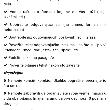
delu.
Vodite računa o formatu koji se od Vas traži (mejl,
izveštaj, itd.).
Upotrebite odgovarajući stil (na primer, formalan ili
neformalan).
Upotrebite niz odgovarajućih poslovnih reči i izraza.
Povežite tekst odgovarajućim izrazima, kao što su ‘’prvo’’
, ‘’takođe’’ , ‘’međutim’’ , ‘’štaviše’’ , ‘’ipak’’ , itd.
Podelite tekst na paragrafe.
Proverite pitanje i tekst nakon što završite.
Nepoželjno
Nemojte koristiti korektor. Ukoliko pogrešite, precrtajte to
što ste napisali.
Nemojte zaboraviti da organizujete svoje vreme imajući u
vidu oba pitanja. Imajte na umu da prvi deo nosi 10 poena, a
drugi 20.