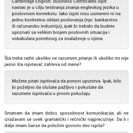
Cambridge English: Business Certificates ispit
nastao je u cilju testiranja znanja engleskog jezika u
poslovnom kontekstu. Iako ispiti nisu usmereni ni na
jednu konkretnu oblast poslovanja (npr. bankarstvo
ili računarsku industriju), ipak bi trebalo da budete
upoznati sa velikim brojem poslovnih situacija i
vokabulara potrebnog za snalaženje u njima.
Šta treba raditi ukoliko ne razumem pitanje ili ukoliko mi nije
jasno šta ispitavač zahteva od mene?
Možete pitati ispitivača da ponovi uputstva. Ipak, bilo
bi poželjno da slušate pažljivo i pokušate da
razumete ispitivača u prvom pokušaju.
Smatram da imam dobru sposobnost komunikacije, ali ne
izražavam se uvek gramatički i rečnički najpreciznije. Da li i
dalje imam šanse da položim govorni deo ispita?