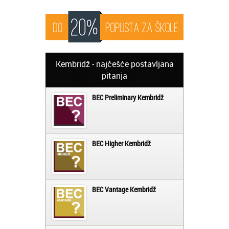
Kembridž - najčešće postavljana
pitanja
BEC Preliminary Kembridž
BEC Higher Kembridž
BEC Vantage Kembridž