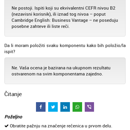
Ne postoji. Ispiti koji su ekvivalentni CEFR nivou B2
(nezavisni korisnik), ili iznad tog nivoa – poput
Cambridge English: Business Vantage – ne poseduju
posebne zahteve ili liste reči.
Da li moram položiti svaku komponentu kako bih položio/la
ispit?
Ne. Vaša ocena je bazirana na ukupnom rezultatu
ostvarenom na svim komponentama zajedno.
Čitanje
Poželjno
Obratite pažnju na značenje rečenica u prvom delu.