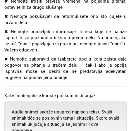
Nemojte trošiti previše vremena na pojedina pitanja:
ostavite ih za drugo slušanje.
Nemojte pokušavati da reformulišete ono što čujete u
prvom delu.
Nemojte ponavljati informacije ili reči koje se nalaze
ispred ili iza praznine u tekstu u prvom delu. Na primer, ako
se reč ‘’dani’’ pojavljuje iza praznine, nemojte pisati ‘’dani’’ u
Vašem odgovoru.
Nemojte zaboraviti da izaberete opciju koja zaista daje
odgovor na pitanje u trećem delu – čak i ako je opcija
ispravna, može se desiti da ne predstavlja adekvatan
odgovor na postavljeno pitanje.
Kakvi materijali se koriste prilikom testiranja?
Audio snimci sadrže unapred napisan tekst. Svaki
snimak tiče se poslovnih tema i situacija. Skoro svaki
snimak uključuje situaciju sa jednim ili dva
govornika.