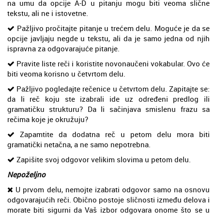
na umu da opcije A-D u pitanju mogu biti veoma slične
tekstu, ali ne i istovetne.
Pažljivo pročitajte pitanje u trećem delu. Moguće je da se
opcije javljaju negde u tekstu, ali da je samo jedna od njih
ispravna za odgovarajuće pitanje.
Pravite liste reči i koristite novonaučeni vokabular. Ovo će
biti veoma korisno u četvrtom delu.
Pažljivo pogledajte rečenice u četvrtom delu. Zapitajte se:
da li reč koju ste izabrali ide uz određeni predlog ili
gramatičku strukturu? Da li sačinjava smislenu frazu sa
rečima koje je okružuju?
Zapamtite da dodatna reč u petom delu mora biti
gramatički netačna, a ne samo nepotrebna.
Zapišite svoj odgovor velikim slovima u petom delu.
Nepoželjno
U prvom delu, nemojte izabrati odgovor samo na osnovu
odgovarajućih reči. Obično postoje sličnosti između delova i
morate biti sigurni da Vaš izbor odgovara onome što se u