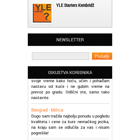
YLE Starters Kembridž
Beograd - Slavica:
Završila sam kurs rumunskog jezika kod
vas, ekipa vam je super, profesori odlični a
cene pristupačne. Pozdrav iz Beograda
NEWSLETTER
Beograd - Miloš:
Pohadam kurs norveškog jezika online.
Prezadovoljan sam jer škola prati sve
moderne trendove. Mogu da organizujem
svoje vreme kako hoću, učim i pohađam
ISKUSTVA KORISNIKA
nastavu od kuće i ne gubim vreme na
prevoz po gradu. Odlični ste, samo tako
nastavite.
Beograd - Milica:
Dugo sam tražila najbolju ponudu u pogledu
kvaliteta i cene za kurs nemačkog jezika,
na kraju sam se odlučila za vas i nisam
pogrešila!
Čukarica - Svetlana: