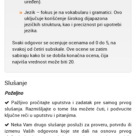
uređen).
Jezik – fokus je na vokabularu i gramatici. Ovo
uključuje korišćenje širokog dijapazona
jezičkih struktura, kao i preciznost pri upotrebi
jezika.
Svaki odgovor se ocenjuje ocenama od 0 do 5, na
svakoj od četiri subskale. Ove ocene se zatim
sabiraju kako bi se dobila konačna ocena, čija
najviša vrednost može biti 20.
Slušanje
Poželjno
Pažljivo pročitajte uputstva i zadatak pre samog prvog
slušanja. Razmišljajte o tome šta možete čuti, i podvucite
ključne reči u uputstvu i pitanjima.
Neka Vam drugo slušanje posluži za proveru, potvrdu ili
izmenu Vaših odgovora koje ste dali na osnovu prvog