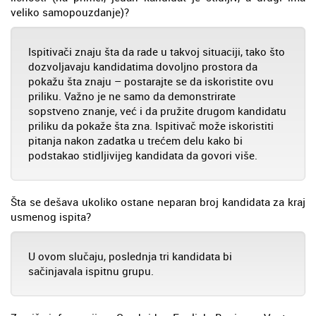
veliko samopouzdanje)?
Ispitivači znaju šta da rade u takvoj situaciji, tako što
dozvoljavaju kandidatima dovoljno prostora da
pokažu šta znaju – postarajte se da iskoristite ovu
priliku. Važno je ne samo da demonstrirate
sopstveno znanje, već i da pružite drugom kandidatu
priliku da pokaže šta zna. Ispitivač može iskoristiti
pitanja nakon zadatka u trećem delu kako bi
podstakao stidljivijeg kandidata da govori više.
Šta se dešava ukoliko ostane neparan broj kandidata za kraj
usmenog ispita?
U ovom slučaju, poslednja tri kandidata bi
sačinjavala ispitnu grupu.