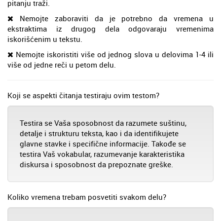
pitanju traži.
Nemojte zaboraviti da je potrebno da vremena u
ekstraktima iz drugog dela odgovaraju vremenima
iskorišćenim u tekstu.
Nemojte iskoristiti više od jednog slova u delovima 1-4 ili
više od jedne reči u petom delu.
Koji se aspekti čitanja testiraju ovim testom?
Testira se Vaša sposobnost da razumete suštinu,
detalje i strukturu teksta, kao i da identifikujete
glavne stavke i specifične informacije. Takođe se
testira Vaš vokabular, razumevanje karakteristika
diskursa i sposobnost da prepoznate greške.
Koliko vremena trebam posvetiti svakom delu?