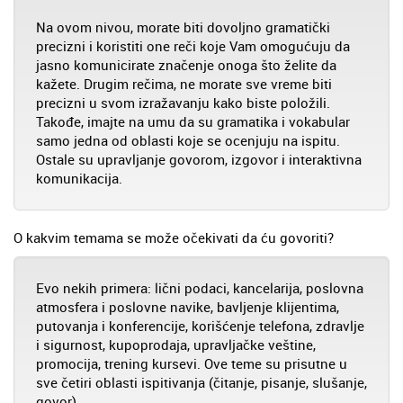
Na ovom nivou, morate biti dovoljno gramatički
precizni i koristiti one reči koje Vam omogućuju da
jasno komunicirate značenje onoga što želite da
kažete. Drugim rečima, ne morate sve vreme biti
precizni u svom izražavanju kako biste položili.
Takođe, imajte na umu da su gramatika i vokabular
samo jedna od oblasti koje se ocenjuju na ispitu.
Ostale su upravljanje govorom, izgovor i interaktivna
komunikacija.
O kakvim temama se može očekivati da ću govoriti?
Evo nekih primera: lični podaci, kancelarija, poslovna
atmosfera i poslovne navike, bavljenje klijentima,
putovanja i konferencije, korišćenje telefona, zdravlje
i sigurnost, kupoprodaja, upravljačke veštine,
promocija, trening kursevi. Ove teme su prisutne u
sve četiri oblasti ispitivanja (čitanje, pisanje, slušanje,
govor).