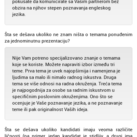
pokušate da komunicirate sa Vašim partnerom bez
obzira na njihov stepen poznavanja engleskog
jezika.
Šta se dešava ukoliko ne znam ništa o temama ponuđenim
za jednominutnu prezentaciju?
Nije Vam potreno specijalizovano znanje o temama
koje se koriste. Možete napraviti izbor između tri
teme. Prva tema je uvek najopširnija i namenjena je
ljudima sa malo ili nimalo radnog iskustva. Druga
tema se više odnosi na radna okruženja. Treća tema
je najpogodnija za osobe sa radnim iskustvom u
specifičnim poslovnim okruženjima. Ono što se
ocenjuje je Vaše poznavanje jezika, a ne poznavanje
teme ili pak originalnost Vaših ideja.
Šta se dešava ukoliko kandidati imaju veoma različite
ličnosti (na primer, jedan kandidat je stidljiv, a drugi ima