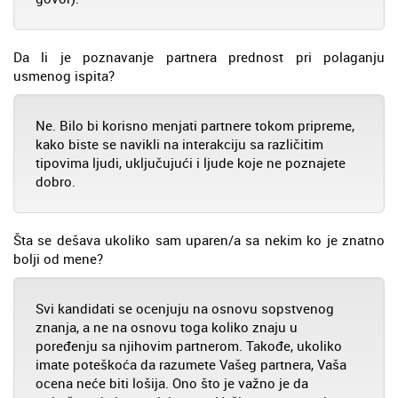
Da li je poznavanje partnera prednost pri polaganju
usmenog ispita?
Ne. Bilo bi korisno menjati partnere tokom pripreme,
kako biste se navikli na interakciju sa različitim
tipovima ljudi, uključujući i ljude koje ne poznajete
dobro.
Šta se dešava ukoliko sam uparen/a sa nekim ko je znatno
bolji od mene?
Svi kandidati se ocenjuju na osnovu sopstvenog
znanja, a ne na osnovu toga koliko znaju u
poređenju sa njihovim partnerom. Takođe, ukoliko
imate poteškoća da razumete Vašeg partnera, Vaša
ocena neće biti lošija. Ono što je važno je da