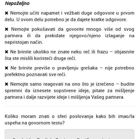
Nepoželjno
Nemojte učiti napamet i vežbati duge odgovore u prvom
delu. U ovom delu potrebno je da dajete kratke odgovore.
Nemojte pokušavati da govorite mnogo više od svog
partnera ili da prekidate njegovo/njeno izlaganje na
nepristojan način.
Ne brinite ukoliko ne znate neku reč ili frazu – objasnite
šta ste mislili koristeći druge reči.
Ne brinite previše o pravljenju grešaka – nije potrebno
prefektno poznavati sve reči.
Nemojte samo reagovati na ono što je izrečeno – budite
spremni da iznesete sopstvene ideje, pitate za mišljenje
partnera i dalje razvijete ideje i mišljenja Vašeg partnera.
Koliko moram znati o sferi poslovanja kako bih imao/la
uspeha na govornom testu?