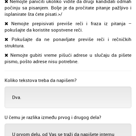
Nemojte paničiti ukoliko vidite da drugi kandidati odmah
počinju sa pisanjem. Bolje je da pročitate pitanje pažljivo i
isplanirate šta ćete pisati.>/
Nemojte prepisivati previše reči i fraza iz pitanja –
pokušajte da koristite sopstvene reči.
Pokušajte da ne ponavljate previše reči i rečničkih
struktura.
Nemojte gubiti vreme pišući adrese u slučaju da pišete
pismo, pošto adrese nisu potrebne.
Koliko tekstova treba da napišem?
Dva.
U čemu je razlika između prvog i drugog dela?
U prvom delu, od Vas se traži da napišete internu