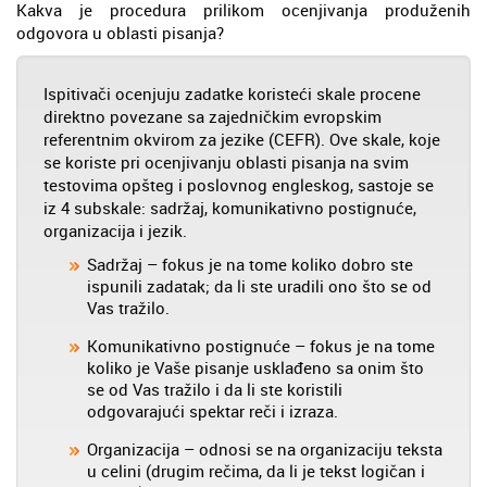
Kakva je procedura prilikom ocenjivanja produženih
odgovora u oblasti pisanja?
Ispitivači ocenjuju zadatke koristeći skale procene
direktno povezane sa zajedničkim evropskim
referentnim okvirom za jezike (CEFR). Ove skale, koje
se koriste pri ocenjivanju oblasti pisanja na svim
testovima opšteg i poslovnog engleskog, sastoje se
iz 4 subskale: sadržaj, komunikativno postignuće,
organizacija i jezik.
Sadržaj – fokus je na tome koliko dobro ste
ispunili zadatak; da li ste uradili ono što se od
Vas tražilo.
Komunikativno postignuće – fokus je na tome
koliko je Vaše pisanje usklađeno sa onim što
se od Vas tražilo i da li ste koristili
odgovarajući spektar reči i izraza.
Organizacija – odnosi se na organizaciju teksta
u celini (drugim rečima, da li je tekst logičan i