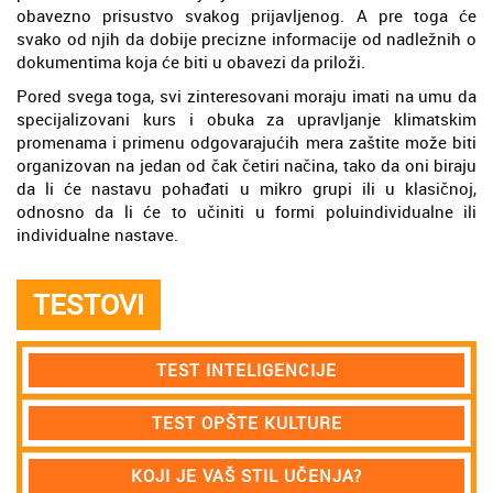
obavezno prisustvo svakog prijavljenog. A pre toga će
svako od njih da dobije precizne informacije od nadležnih o
dokumentima koja će biti u obavezi da priloži.
Pored svega toga, svi zinteresovani moraju imati na umu da
specijalizovani kurs i obuka za upravljanje klimatskim
promenama i primenu odgovarajućih mera zaštite može biti
organizovan na jedan od čak četiri načina, tako da oni biraju
da li će nastavu pohađati u mikro grupi ili u klasičnoj,
odnosno da li će to učiniti u formi poluindividualne ili
individualne nastave.
TESTOVI
TEST INTELIGENCIJE
TEST OPŠTE KULTURE
KOJI JE VAŠ STIL UČENJA?