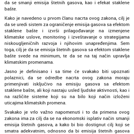
da se smanji emisija štetnih gasova, kao i efekat staklene
bašte.
Kako je navedeno u prvom članu nacrta ovog zakona, cilj je
da se uredi sistem za ograničenje emisija gasova sa efektom
staklene bašte i izvrši prilagođavanje na izmenjene
klimatske uslove, monitoring i izveštavanje o strategijama
niskougljeničnih razvoja i njihovim unapređenjima. Sem
toga, cilj je da se emisija štetnih gasova sa efektom staklene
bašte svede na minimum, te da se na taj način upravlja
klimatskim promenama.
Jasno je definisano i sa time će svakako biti upoznati
polaznici, da se odredbe nacrta ovog zakona moraju
primenjivati isključivo na emisiju gasova sa efektom
staklene bašte, ali koji nastaju usled ljudske aktivnosti, kao i
na različite sisteme koji su na bilo koji način izloženi
uticajima klimatskih promena.
Svakako je vrlo važno napomenuti i to da primena ovog
zakona ima za cilj da se na ekonomski isplativ način smanji
emisija štetnih gasova, a kako bi bio dostignut cilj koji se
smatra adekvatnim, odnosno da bi emisija štetnih gasova