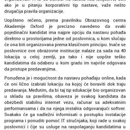
ako je u pitanju korporativni tip nastave, važe nešto
drugačija pravila organizacije.
Uopšteno rečeno, prema pravilniku Obrazovnog centra
Akademije Oxford je precizno navedeno da svaki
pojedinačni kandidat ima najpre opciju da nastavu pohađa
direktno u prostorijama jedne od poslovnica, u kom slučaju
će ona biti organizovana prema klasičnom principu. Inače se
poslovnice ove obrazovne institucije nalaze za sada na 40
lokacija u celoj zemlji, pa tako i nije uopšte teško
kandidatima da odaberu u kom gradu im najviše odgovara
da pristupe predavanjima.
Ponuđena je i mogućnost da nastavu pohađaju online, kada
će oni lično izabrati lokaciju na kojoj će boraviti dok traju
predavanja. Međutim, da bi taj tip edukacije bio organizovan
u skladu sa pravilima, obaveza je svakog kandidata da
obezbedi stabilnu internet vezu, računar sa adekvatnim
performansama i da na njega instalira odgovarajući softver.
Svakako će ga nadležni informisati o postupku instalacije
programa i ponuditi pomoć IT stručnjaka, koji rade u svakoj
poslovnici i čije su usluge na raspolaganju kandidatima u