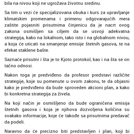
bila na nivou koji ne ugrožava životnu sredinu.
Sa tim u vezi će specijalizovana obuka i kurs za upravljanje
klimatskim promenama i primenu odgovarajućih mera
zaštite pojasniti prisutnima činjenicu da je nacrt ovog
zakona osmišljen sa ciljem da se usvoji adekvatna
strategija, kako na lokalnom, tako isto i na globalnom nivou,
a koja će uticati na smanjenje emisije štetnih gasova, te na
efekat staklene bašte.
Saznaće prisutni i šta je to Kjoto protokol, kao i na šta se on
tačno odnosi.
Nakon toga je predviđeno da profesor predstavi različite
strategije, koje su pomenute u ovom zakonu, te da objasni
kako je predviđeno da bude sproveden akcioni plan, a kako
bi konkretna strategija za živela.
Na koji način je osmišljeno da bude ograničena emisija
štetnih gasova i koja je njihova dozvoljena količina su
svakako informacije, koje će takođe sa prisutnima predavač
da podeli.
Naravno da će precizno biti predstavljen i plan, koji bi