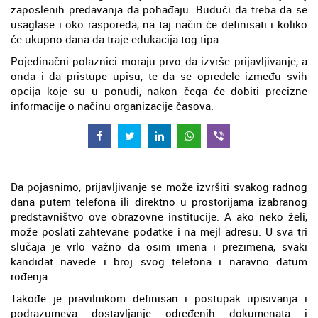
zaposlenih predavanja da pohađaju. Budući da treba da se
usaglase i oko rasporeda, na taj način će definisati i koliko
će ukupno dana da traje edukacija tog tipa.
Pojedinačni polaznici moraju prvo da izvrše prijavljivanje, a
onda i da pristupe upisu, te da se opredele između svih
opcija koje su u ponudi, nakon čega će dobiti precizne
informacije o načinu organizacije časova.
Da pojasnimo, prijavljivanje se može izvršiti svakog radnog
dana putem telefona ili direktno u prostorijama izabranog
predstavništvo ove obrazovne institucije. A ako neko želi,
može poslati zahtevane podatke i na mejl adresu. U sva tri
slučaja je vrlo važno da osim imena i prezimena, svaki
kandidat navede i broj svog telefona i naravno datum
rođenja.
Takođe je pravilnikom definisan i postupak upisivanja i
podrazumeva dostavljanje određenih dokumenata i