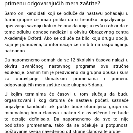
primenu odgovarajućih mera zaštite?
Samo oni kandidati koji se odluče da nastavu pohađaju u
formi grupne će imati priliku da u trenutku prijavljivanja i
upisivanja saznaju koliko će ona da traje, uzevši u obzir da o
tome odluku donose nadležni u okviru Obrazovnog centra
Akademije Oxford. Ako se odluče za bilo koju drugu opciju
koja je ponuđena, ta informacija će im biti na raspolaganju
naknadno.
Da napomenemo odmah da se 12 školskih časova nalazi u
okviru zvaničnog nastavnog programa ove stručne
edukacije. Samim tim je predviđeno da grupna obuka i kurs
za upravljanje klimatskim promenama i primenu
odgovarajućih mera zaštite traje ukupno 5 dana.
U kojim terminima će časovi u tom slučaju da budu
organizovani i kog datuma će nastava početi, saznaće
prijavljeni kandidati tek pošto bude oformljena grupa od
minimalnog broja članova i nakon što ovlašćeno lice bude
te detalje definisalo. Da napomenemo da sve to nije
podložno promenama, tako da se očekuje u potpunosti
poštovanje svega navedenog od strane članova te grupe.