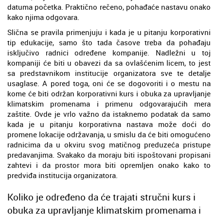
datuma početka. Praktično rečeno, pohađaće nastavu onako
kako njima odgovara.
Slična se pravila primenjuju i kada je u pitanju korporativni
tip edukacije, samo što tada časove treba da pohađaju
isključivo radnici određene kompanije. Nadležni u toj
kompaniji će biti u obavezi da sa ovlašćenim licem, to jest
sa predstavnikom institucije organizatora sve te detalje
usaglase. A pored toga, oni će se dogovoriti i o mestu na
kome će biti održan korporativni kurs i obuka za upravljanje
klimatskim promenama i primenu odgovarajućih mera
zaštite. Ovde je vrlo važno da istaknemo podatak da samo
kada je u pitanju korporativna nastava može doći do
promene lokacije održavanja, u smislu da će biti omogućeno
radnicima da u okviru svog matičnog preduzeća pristupe
predavanjima. Svakako da moraju biti ispoštovani propisani
zahtevi i da prostor mora biti opremljen onako kako to
predviđa institucija organizatora.
Koliko je određeno da će trajati stručni kurs i
obuka za upravljanje klimatskim promenama i