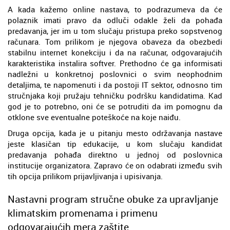
A kada kažemo online nastava, to podrazumeva da će
polaznik imati pravo da odluči odakle želi da pohađa
predavanja, jer im u tom slučaju pristupa preko sopstvenog
računara. Tom prilikom je njegova obaveza da obezbedi
stabilnu internet konekciju i da na računar, odgovarajućih
karakteristika instalira softver. Prethodno će ga informisati
nadležni u konkretnoj poslovnici o svim neophodnim
detaljima, te napomenuti i da postoji IT sektor, odnosno tim
stručnjaka koji pružaju tehničku podršku kandidatima. Kad
god je to potrebno, oni će se potruditi da im pomognu da
otklone sve eventualne poteškoće na koje naiđu.
Druga opcija, kada je u pitanju mesto održavanja nastave
jeste klasičan tip edukacije, u kom slučaju kandidat
predavanja pohađa direktno u jednoj od poslovnica
institucije organizatora. Zapravo će on odabrati između svih
tih opcija prilikom prijavljivanja i upisivanja.
Nastavni program stručne obuke za upravljanje
klimatskim promenama i primenu
odgovarajućih mera zaštite