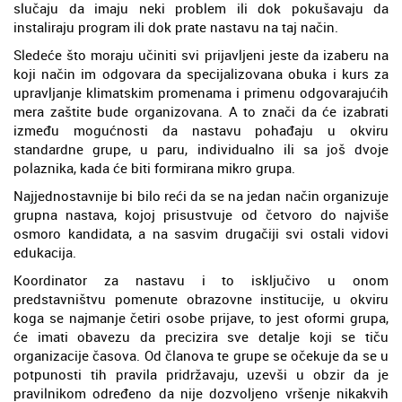
slučaju da imaju neki problem ili dok pokušavaju da
instaliraju program ili dok prate nastavu na taj način.
Sledeće što moraju učiniti svi prijavljeni jeste da izaberu na
koji način im odgovara da specijalizovana obuka i kurs za
upravljanje klimatskim promenama i primenu odgovarajućih
mera zaštite bude organizovana. A to znači da će izabrati
između mogućnosti da nastavu pohađaju u okviru
standardne grupe, u paru, individualno ili sa još dvoje
polaznika, kada će biti formirana mikro grupa.
Najjednostavnije bi bilo reći da se na jedan način organizuje
grupna nastava, kojoj prisustvuje od četvoro do najviše
osmoro kandidata, a na sasvim drugačiji svi ostali vidovi
edukacija.
Koordinator za nastavu i to isključivo u onom
predstavništvu pomenute obrazovne institucije, u okviru
koga se najmanje četiri osobe prijave, to jest oformi grupa,
će imati obavezu da precizira sve detalje koji se tiču
organizacije časova. Od članova te grupe se očekuje da se u
potpunosti tih pravila pridržavaju, uzevši u obzir da je
pravilnikom određeno da nije dozvoljeno vršenje nikakvih