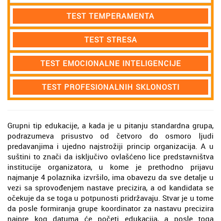
TEST TEMPERAMENTA
TEST STRESA
TEST EMOCIONALNE INTELIGENCIJE
TEST PROFESIONALNIH SKLONOSTI
Grupni tip edukacije, a kada je u pitanju standardna grupa,
podrazumeva prisustvo od četvoro do osmoro ljudi
predavanjima i ujedno najstrožiji princip organizacija. A u
suštini to znači da isključivo ovlašćeno lice predstavništva
institucije organizatora, u kome je prethodno prijavu
najmanje 4 polaznika izvršilo, ima obavezu da sve detalje u
vezi sa sprovođenjem nastave precizira, a od kandidata se
očekuje da se toga u potpunosti pridržavaju. Stvar je u tome
da posle formiranja grupe koordinator za nastavu precizira
najpre kog datuma će početi edukacija, a posle toga