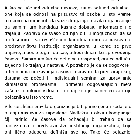
A što se tiče individualne nastave, zatim poluindividualne i
one koja se odnosi na prisustvo tri osobe u isto vreme,
moramo napomenuti da važe drugačija pravila organizacije,
pa samim tim kandidati kasnije dobijaju informacije i o
trajanju. Zapravo će svako od njih biti u mogućnosti da sa
profesorom i sa ovlašćenim koordinatorom za nastavu u
predstavništvu institucije organizatora, u kome se prvo
prijavio, a posle toga i upisao, odredi dinamiku sprovođenja
časova. Samim tim što će definisati raspored, oni će odlučiti
zajedno i o trajanju nastave. A potrebno je da se dogovore i
o terminima održavanja časova i naravno da preciziraju kog
datuma će početi ili individualni seminar za upravljanje
klimatskim promenama i primenu odgovarajućih mera
zaštite ili poluindividualni ili onaj, koji je namenjen za troje
polaznika u isto vreme.
Vrlo će slična pravila organizacije biti primenjena i kada je u
pitanju nastava za zaposlene. Nadležni u okviru kompanije,
čiji radnici će časove da pohađaju bi trebalo da sa
nadležnima u predstavništvu institucije organizatora, koje
oni lično odaberu, definišu sve to. Tako će polaznici