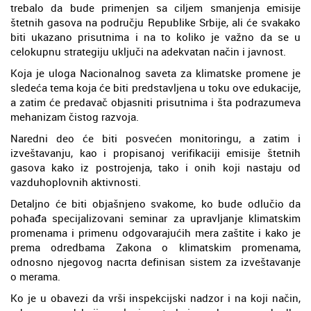
trebalo da bude primenjen sa ciljem smanjenja emisije
štetnih gasova na području Republike Srbije, ali će svakako
biti ukazano prisutnima i na to koliko je važno da se u
celokupnu strategiju uključi na adekvatan način i javnost.
Koja je uloga Nacionalnog saveta za klimatske promene je
sledeća tema koja će biti predstavljena u toku ove edukacije,
a zatim će predavač objasniti prisutnima i šta podrazumeva
mehanizam čistog razvoja.
Naredni deo će biti posvećen monitoringu, a zatim i
izveštavanju, kao i propisanoj verifikaciji emisije štetnih
gasova kako iz postrojenja, tako i onih koji nastaju od
vazduhoplovnih aktivnosti.
Detaljno će biti objašnjeno svakome, ko bude odlučio da
pohađa specijalizovani seminar za upravljanje klimatskim
promenama i primenu odgovarajućih mera zaštite i kako je
prema odredbama Zakona o klimatskim promenama,
odnosno njegovog nacrta definisan sistem za izveštavanje
o merama.
Ko je u obavezi da vrši inspekcijski nadzor i na koji način,