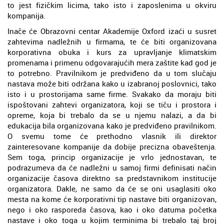
to jest fizičkim licima, tako isto i zaposlenima u okviru
kompanija.
Inače će Obrazovni centar Akademije Oxford izaći u susret
zahtevima nadležnih u firmama, te će biti organizovana
korporativna obuka i kurs za upravljanje klimatskim
promenama i primenu odgovarajućih mera zaštite kad god je
to potrebno. Pravilnikom je predviđeno da u tom slučaju
nastava može biti održana kako u izabranoj poslovnici, tako
isto i u prostorijama same firme. Svakako da moraju biti
ispoštovani zahtevi organizatora, koji se tiču i prostora i
opreme, koja bi trebalo da se u njemu nalazi, a da bi
edukacija bila organizovana kako je predviđeno pravilnikom.
O svemu tome će prethodno vlasnik ili direktor
zainteresovane kompanije da dobije precizna obaveštenja.
Sem toga, princip organizacije je vrlo jednostavan, te
podrazumeva da će nadležni u samoj firmi definisati način
organizacije časova direktno sa predstavnikom institucije
organizatora. Dakle, ne samo da će se oni usaglasiti oko
mesta na kome će korporativni tip nastave biti organizovan,
nego i oko rasporeda časova, kao i oko datuma početka
nastave i oko toga u kojim terminima bi trebalo taj broj