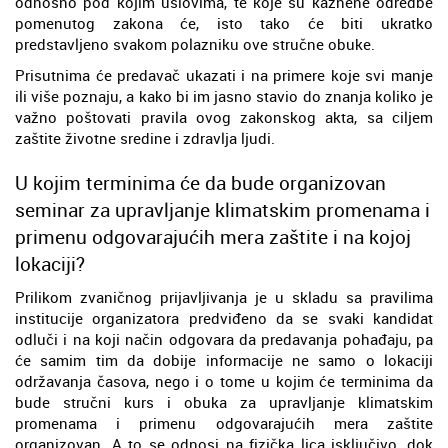
odnosno pod kojim uslovima, te koje su kaznene odredbe
pomenutog zakona će, isto tako će biti ukratko
predstavljeno svakom polazniku ove stručne obuke.
Prisutnima će predavač ukazati i na primere koje svi manje
ili više poznaju, a kako bi im jasno stavio do znanja koliko je
važno poštovati pravila ovog zakonskog akta, sa ciljem
zaštite životne sredine i zdravlja ljudi.
U kojim terminima će da bude organizovan
seminar za upravljanje klimatskim promenama i
primenu odgovarajućih mera zaštite i na kojoj
lokaciji?
Prilikom zvaničnog prijavljivanja je u skladu sa pravilima
institucije organizatora predviđeno da se svaki kandidat
odluči i na koji način odgovara da predavanja pohađaju, pa
će samim tim da dobije informacije ne samo o lokaciji
održavanja časova, nego i o tome u kojim će terminima da
bude stručni kurs i obuka za upravljanje klimatskim
promenama i primenu odgovarajućih mera zaštite
organizovan. A to se odnosi na fizička lica isključivo, dok