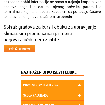
naknadno dobiti informacije ne samo o trajanju korporativne
nastave, nego i o datumu njenog početka, potom i o
terminima u kojima bi trebalo zaposleni da pohađaju časove,
te naravno i o njihovom tačnom rasporedu.
Spisak gradova za kurs i obuku za upravljanje
klimatskim promenama i primenu
odgovarajućih mera zaštite
NAJTRAŽENIJI KURSEVI I OBUKE
KURSEVI STRANIH JEZIKA
ŠKOLA RAČUNARA