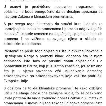
U osnovi je predviđeno nastavnim programom da
polaznicima bude omogućeno da se detaljno upoznaju sa
nacrtom Zakona o klimatskim promenama.
A pre svega toga bi trebalo da stručni kurs i obuka za
upravljanje klimatskim promenama i primenu odgovarajućih
mera zaštite bude usmeren na objašnjenje pojma klimatskih
promena i na važnost upravljanja njima u skladu sa
zakonskim odredbama.
Predavač će posle toga objasniti i šta je okvirna konvencija
Ujedinjenih Nacija o promeni klime, odnosno šta je njom
definisano. Isto tako će prisutni dobiti objašnjenja i o
Sporazumu iz Pariza, koji je izuzetno značajan, jer se uz ono
što je u njemu navedeno vrši usklađivanje domaćeg
zakonodavstva sa zakonodavstvom koje važi na području
Evropske Unije.
S obzirom na to da klimatske promene i te kako ozbiljno
utiču na stanje celokupne zemljine kugle, to se očekivano
javila potreba da bude zvanično donet i Zakon o klimatskim
promenama. Osnovni cilj tog zakona i njegove primene jeste