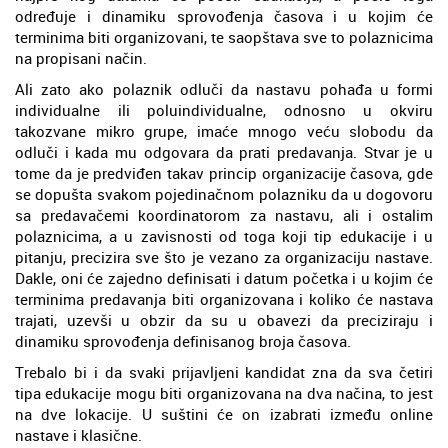
određuje i dinamiku sprovođenja časova i u kojim će
terminima biti organizovani, te saopštava sve to polaznicima
na propisani način.
Ali zato ako polaznik odluči da nastavu pohađa u formi
individualne ili poluindividualne, odnosno u okviru
takozvane mikro grupe, imaće mnogo veću slobodu da
odluči i kada mu odgovara da prati predavanja. Stvar je u
tome da je predviđen takav princip organizacije časova, gde
se dopušta svakom pojedinačnom polazniku da u dogovoru
sa predavačemi koordinatorom za nastavu, ali i ostalim
polaznicima, a u zavisnosti od toga koji tip edukacije i u
pitanju, precizira sve što je vezano za organizaciju nastave.
Dakle, oni će zajedno definisati i datum početka i u kojim će
terminima predavanja biti organizovana i koliko će nastava
trajati, uzevši u obzir da su u obavezi da preciziraju i
dinamiku sprovođenja definisanog broja časova.
Trebalo bi i da svaki prijavljeni kandidat zna da sva četiri
tipa edukacije mogu biti organizovana na dva načina, to jest
na dve lokacije. U suštini će on izabrati između online
nastave i klasične.