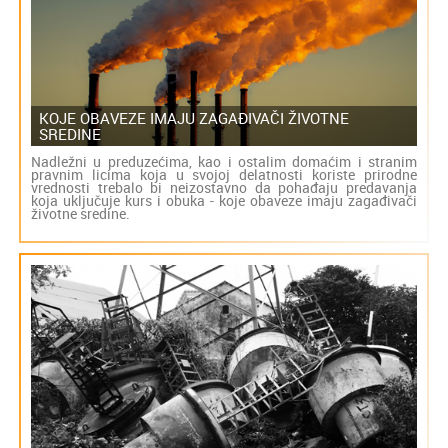
KOJE OBAVEZE IMAJU ZAGAĐIVAČI ŽIVOTNE
SREDINE
Nadležni u preduzećima, kao i ostalim domaćim i stranim
pravnim licima koja u svojoj delatnosti koriste prirodne
vrednosti trebalo bi neizostavno da pohađaju predavanja
koja uključuje kurs i obuka - koje obaveze imaju zagađivači
životne sredine.