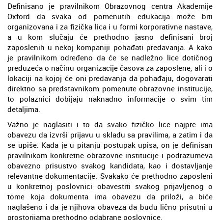
Definisano je pravilnikom Obrazovnog centra Akademije
Oxford da svaka od pomenutih edukacija može biti
organizovana i za fizička lica i u formi korporativne nastave,
a u kom slučaju će prethodno jasno definisani broj
zaposlenih u nekoj kompaniji pohađati predavanja. A kako
je pravilnikom određeno da će se nadležno lice dotičnog
preduzeća o načinu organizacije časova za zaposlene, ali i o
lokaciji na kojoj će oni predavanja da pohađaju, dogovarati
direktno sa predstavnikom pomenute obrazovne institucije,
to polaznici dobijaju naknadno informacije o svim tim
detaljima.
Važno je naglasiti i to da svako fizičko lice najpre ima
obavezu da izvrši prijavu u skladu sa pravilima, a zatim i da
se upiše. Kada je u pitanju postupak upisa, on je definisan
pravilnikom konkretne obrazovne institucije i podrazumeva
obavezno prisustvo svakog kandidata, kao i dostavljanje
relevantne dokumentacije. Svakako će prethodno zaposleni
u konkretnoj poslovnici obavestiti svakog prijavljenog o
tome koja dokumenta ima obavezu da priloži, a biće
naglašeno i da je njihova obaveza da budu lično prisutni u
prostorijama prethodno odabrane poslovnice.