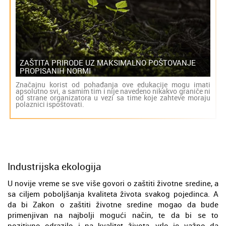
ZAŠTITA PRIRODE UZ MAKSIMALNO POŠTOVANJE
PROPISANIH NORMI
Značajnu korist od pohađanja ove edukacije mogu imati
apsolutno svi, a samim tim i nije navedeno nikakvo graniče ni
od strane organizatora u vezi sa time koje zahteve moraju
polaznici ispoštovati.
Industrijska ekologija
U novije vreme se sve više govori o zaštiti životne sredine, a
sa ciljem poboljšanja kvaliteta života svakog pojedinca. A
da bi Zakon o zaštiti životne sredine mogao da bude
primenjivan na najbolji mogući način, te da bi se to
pozitivno odrazilo i na kvalitet života, vrlo je važno da