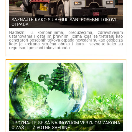
SAZNAJTE KAKO SU REGULISANI POSEBNI TOKOVI
OTPADA
Nadležni u kompanijama, preduzećima, zdravstvenim
ustanovama i ostalim pravnim licima koja se tretiraju kao
generatori posebnih tokova otpada nevedeni su kao osobe za
koje je kreirana stručna obuka i kurs - saznajte kako su
regulisani posebni tokovi otpada.
UPOZNAJTE SE SA NAJNOVIJOM VERZIJOM ZAKONA
O ZAŠTITI ŽIVOTNE SREDINE