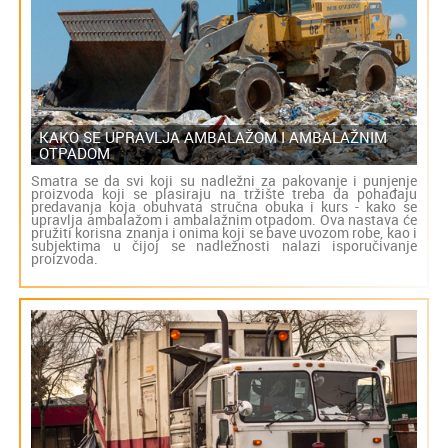
KAKO SE UPRAVLJA AMBALAŽOM I AMBALAŽNIM
OTPADOM
Smatra se da svi koji su nadležni za pakovanje i punjenje
proizvoda koji se plasiraju na tržište treba da pohađaju
predavanja koja obuhvata stručna obuka i kurs - kako se
upravlja ambalažom i ambalažnim otpadom. Ova nastava će
pružiti korisna znanja i onima koji se bave uvozom robe, kao i
subjektima u čijoj se nadležnosti nalazi isporučivanje
proizvoda.