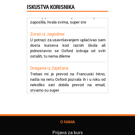
Milica iz Beograda:
ISKUSTVA KORISNIKA
Zahvaljujuću akademiji Oxford ja se
zaposlila, hvala svima, super ste
Zoran iz Jagodine:
U potrazi za usavršavanjem uplaćivao sam
dosta kurseva kod raznih škola ali
jednostavno se Oxford izdvaja od svih
ostalih, tu nema dileme
Dragana iz Zaječara:
Trebao mi je prevod na Francuski hitno,
našla na netu Oxford pozvala ih i u roku od
nekoliko sati dobila prevod na email,
stvarno su super
Petar iz Paraćina:
Završio kurs za automehaničara, zaposlio
se, ja ljudi ne znam šta bi radio sada da ne
postojite, Hvala Vam
Natasa iz Kraljeva:
O NAMA
Najbolji knjigovodstveni program! Sa
lakoćom sam savladala tromesečni kurs
Prijava za kurs