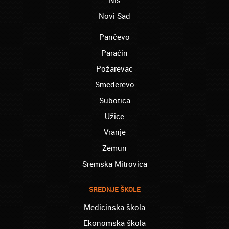
Bač – Serena:
Novi Sad
Akademija Oxford je nešto najbolje u Srbiji.
Hvala Vam
Pančevo
Bačka Palanka – Darko:
Paraćin
Završio sam obuku za viljuškaristu, momci
hvala vam
Požarevac
Smederevo
Bačka Topola - Velimir:
nažalost, sa završenim fakultetom nisam
Subotica
uspeo da nađem posao. Prijavio sam se za
stručno osposobljavanje zavarivača i u firmi
Užice
gde sam obavljao praksu sam počeo da
Vranje
radim.
Zemun
Boljevac – Đurđija:
Završila sam bugarski i nemačkog jezika B2
Sremska Mitrovica
u vašoj školi stranih jezika. Samo da kažem
PA VI STE GENIJALCI
SREDNJE ŠKOLE
Bosilegrad – Slaviša:
Medicinska škola
Opredelio sam se za online varijantu Web
Dizajn u školi računara, Odlična stvar, hvala
Ekonomska škola