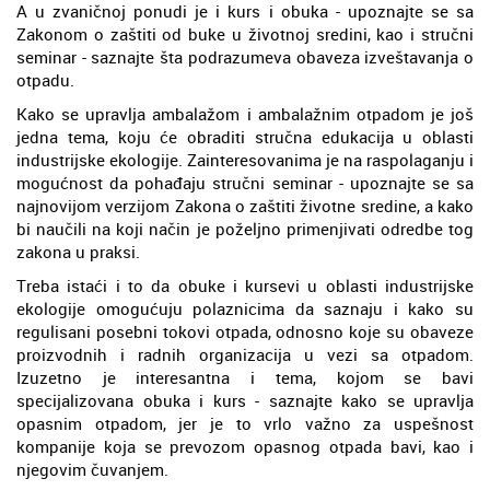
A u zvaničnoj ponudi je i kurs i obuka - upoznajte se sa
Zakonom o zaštiti od buke u životnoj sredini, kao i stručni
seminar - saznajte šta podrazumeva obaveza izveštavanja o
otpadu.
Kako se upravlja ambalažom i ambalažnim otpadom je još
jedna tema, koju će obraditi stručna edukacija u oblasti
industrijske ekologije. Zainteresovanima je na raspolaganju i
mogućnost da pohađaju stručni seminar - upoznajte se sa
najnovijom verzijom Zakona o zaštiti životne sredine, a kako
bi naučili na koji način je poželjno primenjivati odredbe tog
zakona u praksi.
Treba istaći i to da obuke i kursevi u oblasti industrijske
ekologije omogućuju polaznicima da saznaju i kako su
regulisani posebni tokovi otpada, odnosno koje su obaveze
proizvodnih i radnih organizacija u vezi sa otpadom.
Izuzetno je interesantna i tema, kojom se bavi
specijalizovana obuka i kurs - saznajte kako se upravlja
opasnim otpadom, jer je to vrlo važno za uspešnost
kompanije koja se prevozom opasnog otpada bavi, kao i
njegovim čuvanjem.