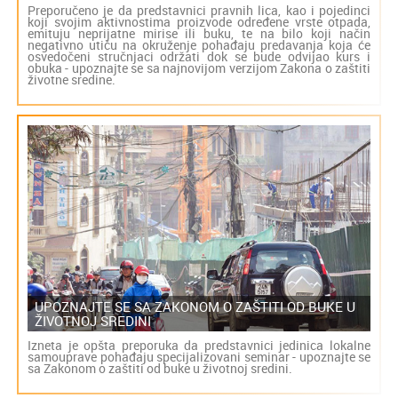
Preporučeno je da predstavnici pravnih lica, kao i pojedinci
koji svojim aktivnostima proizvode određene vrste otpada,
emituju neprijatne mirise ili buku, te na bilo koji način
negativno utiču na okruženje pohađaju predavanja koja će
osvedočeni stručnjaci održati dok se bude odvijao kurs i
obuka - upoznajte se sa najnovijom verzijom Zakona o zaštiti
životne sredine.
UPOZNAJTE SE SA ZAKONOM O ZAŠTITI OD BUKE U
ŽIVOTNOJ SREDINI
Izneta je opšta preporuka da predstavnici jedinica lokalne
samouprave pohađaju specijalizovani seminar - upoznajte se
sa Zakonom o zaštiti od buke u životnoj sredini.