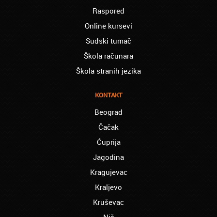
knjigovodstva. Sve pohvale!
Raspored
Dragan iz Čačka:
Online kursevi
Retko gde može da se nađe prava
Sudski tumač
profesionalnost u našoj zemlji i naravno
usluga, sve pohvale od mene
Škola računara
Mica iz Smedereva:
Škola stranih jezika
Moja ćerka je završila vanredno medicinsku
srednju školu preko akademije Oxford,
KONTAKT
Mogu samo da Vam poželim sve najbolje i
Hvala Vam Puno
Beograd
Aranđelovac - Elena:
Čačak
mislim da je odlicno što na jednom mestu
mogu da nađem usluge prevođenja za
Ćuprija
razlicite jezike, i da ne moram da šetam od
Jagodina
prevodioca do prevodioca.
Kragujevac
Babušnica - Snežana:
Kraljevo
oduvek sam želela da profesionalno kuvam
i to sam uspela zahvaljujući ljudima u
Kruševac
Akademiji Oxford!
Niš