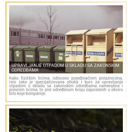
UPRAVLJANJE OTPADOM U SKLADU SA ZAKONSKIM
ODREDBAMA
Kako fizičkim licima, odnosno pojedinačnim polaznicima,
isto tako je specijalizovana obuka i kurs za upravljanje
otpadom u skladu sa zakonskim odredbama namenjena i
pravnim licima, to jest određenom broju zaposlenih u okviru
bilo koje kompanije.