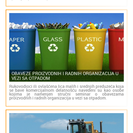
OBAVEZE PROIZVODNIH I RADNIH ORGANIZACIJA U
VEZI SA OTPADOM
Rukovodioci ili ovlašćena lica malih i srednjih preduzeća koja
se bave komercijalnom delatnošću navedeni su kao osobe
kojima je namenjen stručni seminar o obavezama
proizvodnih i radnih organizacija u vezi sa otpadom.