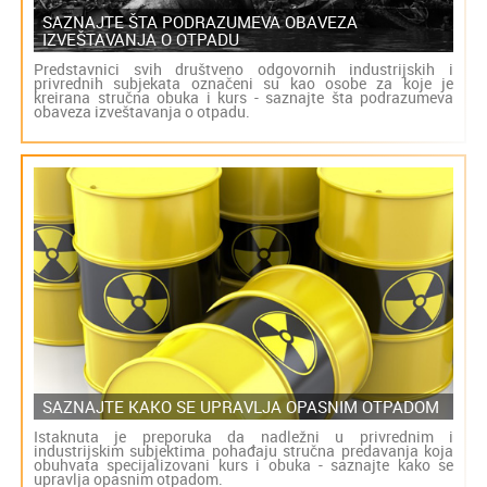
SAZNAJTE ŠTA PODRAZUMEVA OBAVEZA
IZVEŠTAVANJA O OTPADU
Predstavnici svih društveno odgovornih industrijskih i
privrednih subjekata označeni su kao osobe za koje je
kreirana stručna obuka i kurs - saznajte šta podrazumeva
obaveza izveštavanja o otpadu.
SAZNAJTE KAKO SE UPRAVLJA OPASNIM OTPADOM
Istaknuta je preporuka da nadležni u privrednim i
industrijskim subjektima pohađaju stručna predavanja koja
obuhvata specijalizovani kurs i obuka - saznajte kako se
upravlja opasnim otpadom.