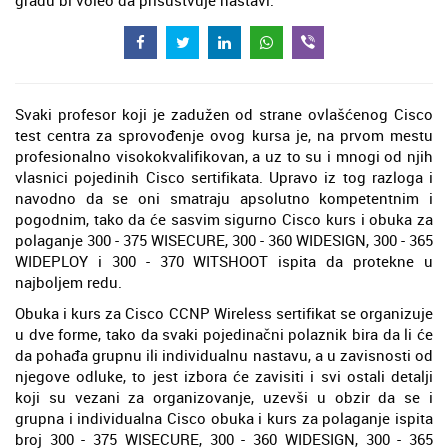
gradu bi voleo da prisustvuje nastavi.
Svaki profesor koji je zadužen od strane ovlašćenog Cisco
test centra za sprovođenje ovog kursa je, na prvom mestu
profesionalno visokokvalifikovan, a uz to su i mnogi od njih
vlasnici pojedinih Cisco sertifikata. Upravo iz tog razloga i
navodno da se oni smatraju apsolutno kompetentnim i
pogodnim, tako da će sasvim sigurno Cisco kurs i obuka za
polaganje 300 - 375 WISECURE, 300 - 360 WIDESIGN, 300 - 365
WIDEPLOY i 300 - 370 WITSHOOT ispita da protekne u
najboljem redu.
Obuka i kurs za Cisco CCNP Wireless sertifikat se organizuje
u dve forme, tako da svaki pojedinačni polaznik bira da li će
da pohađa grupnu ili individualnu nastavu, a u zavisnosti od
njegove odluke, to jest izbora će zavisiti i svi ostali detalji
koji su vezani za organizovanje, uzevši u obzir da se i
grupna i individualna Cisco obuka i kurs za polaganje ispita
broj 300 - 375 WISECURE, 300 - 360 WIDESIGN, 300 - 365