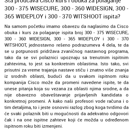
Šta proučava Cisco kurs i obuka za polaganje
300 - 375 WISECURE, 300 - 360 WIDESIGN, 300 -
365 WIDEPLOY i 300 - 370 WITSHOOT ispita?
Na samom početku imamo obavezu da naglasimo da Cisco
obuka i kurs za polaganje ispita broj 300 - 375 WISECURE,
300 - 360 WIDESIGN, 300 - 365 WIDEPLOY i 300 - 370
WITSHOOT, jednostavno rešeno podrazumeva 4 dela, te da
se u potpunosti pridržava zvaničnog nastavnog programa,
tako da se svi polaznici upoznaju sa trenutnim ispitnim
zahtevima, to jest sa konkretnim oblastima. Isto tako, svi
prisutni za vreme trajanja nastave stiču i znatno više znanja
iz srodnih oblasti, budući da u svakom ispitnom roku
kompanija Cisco može da promeni navedene ispite, te da
unese pitanja koja su vezana za oblasti njima srodne, a da
nije obavezno obaveštavanje prijavljenih kandidata o
konkretnoj promeni. A kako naši profesori vode računa i o
tim detaljima, to i jeste osnovni razlog zbog koga tvrdimo da
će svaki polaznik biti u mogućnosti da adekvatno odgovori
čak i na one ispitne zahteve koji će možda u određenom
ispitnom roku biti izmenjeni.