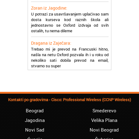
Zoran iz Jagodine:
U potrazi za usavršavanjem uplaćivao sam
dosta kurseva kod raznih škola ali
jednostavno se Oxford izdvaja od svih
ostalih, tu nema dileme
Dragana iz Zaječara:
Trebao mi je prevod na Francuski hitno,
našla na netu Oxford pozvala ih i u roku od
nekoliko sati dobila prevod na email,
stvarno su super
Petar iz Paraćina:
Završio kurs za automehaničara, zaposlio
se, ja ljudi ne znam šta bi radio sada da ne
postojite, Hvala Vam
Kontakti po gradovima - Cisco: Professional Wireless (CCNP Wireless)
Natasa iz Kraljeva:
Najbolji knjigovodstveni program! Sa
Beograd
Smederevo
lakoćom sam savladala tromesečni kurs
knjigovodstva. Sve pohvale!
Jagodina
Velika Plana
Novi Sad
Novi Beograd
Dragan iz Čačka:
Retko gde može da se nađe prava