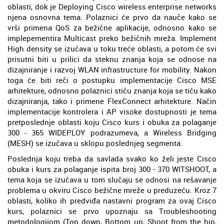
oblasti, dok je Deploying Cisco wireless enterprise networks
njena osnovna tema. Polaznici će prvo da nauče kako se
vrši primena QoS za bežične aplikacije, odnosno kako se
implepementira Multicast preko bežičnih mreža. Implement
High density se izučava u toku treće oblasti, a potom će svi
prisutni biti u prilici da steknu znanja koja se odnose na
dizajniranje i razvoj WLAN infrastructure for mobility. Nakon
toga će biti reči o postupku implementacije Cisco MSE
arhitekture, odnosno polaznici stiču znanja koja se tiču kako
dizajniranja, tako i primene FlexConnect arhitekture. Način
implementacije kontrolera i AP visoke dostupnosti je tema
pretposlednje oblasti koju Cisco kurs i obuka za polaganje
300 - 365 WIDEPLOY podrazumeva, a Wireless Bridging
(MESH) se izučava u sklopu poslednjeg segmenta.
Poslednja koju treba da savlada svako ko želi jeste Cisco
obuka i kurs za polaganje ispita broj 300 - 370 WITSHOOT, a
tema koja se izučava u tom slučaju se odnosi na rešavanje
problema u okviru Cisco bežične mreže u preduzeću. Kroz 7
oblasti, koliko ih predviđa nastavni program za ovaj Cisco
kurs, polaznici se prvo upoznaju sa Troubleshooting
metodologijom (Top down, Bottom up, Shoot from the hip,