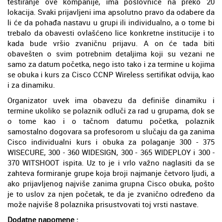
testiranje ove kompanije, ima poslovnice na preko 20
lokacija. Svaki prijavljeni ima apsolutno pravo da odabere da
li će da pohađa nastavu u grupi ili individualno, a o tome bi
trebalo da obavesti ovlašćeno lice konkretne institucije i to
kada bude vršio zvaničnu prijavu. A on će tada biti
obavešten o svim potrebnim detaljima koji su vezani ne
samo za datum početka, nego isto tako i za termine u kojima
se obuka i kurs za Cisco CCNP Wireless sertifikat odvija, kao
i za dinamiku.
Organizator uvek ima obavezu da definiše dinamiku i
termine ukoliko se polaznik odluči za rad u grupama, dok se
o tome kao i o tačnom datumu početka, polaznik
samostalno dogovara sa profesorom u slučaju da ga zanima
Cisco individualni kurs i obuka za polaganje 300 - 375
WISECURE, 300 - 360 WIDESIGN, 300 - 365 WIDEPLOY i 300 -
370 WITSHOOT ispita. Uz to je i vrlo važno naglasiti da se
zahteva formiranje grupe koja broji najmanje četvoro ljudi, a
ako prijavljenog najviše zanima grupna Cisco obuka, pošto
je to uslov za njen početak, te da je zvanično određeno da
može najviše 8 polaznika prisustvovati toj vrsti nastave.
Dodatne napomene :