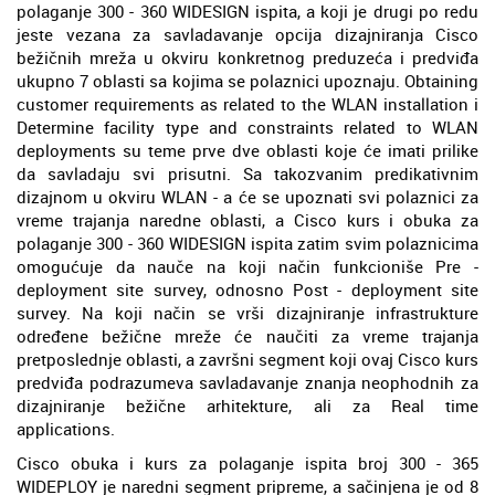
polaganje 300 - 360 WIDESIGN ispita, a koji je drugi po redu
jeste vezana za savladavanje opcija dizajniranja Cisco
bežičnih mreža u okviru konkretnog preduzeća i predviđa
ukupno 7 oblasti sa kojima se polaznici upoznaju. Obtaining
customer requirements as related to the WLAN installation i
Determine facility type and constraints related to WLAN
deployments su teme prve dve oblasti koje će imati prilike
da savladaju svi prisutni. Sa takozvanim predikativnim
dizajnom u okviru WLAN - a će se upoznati svi polaznici za
vreme trajanja naredne oblasti, a Cisco kurs i obuka za
polaganje 300 - 360 WIDESIGN ispita zatim svim polaznicima
omogućuje da nauče na koji način funkcioniše Pre -
deployment site survey, odnosno Post - deployment site
survey. Na koji način se vrši dizajniranje infrastrukture
određene bežične mreže će naučiti za vreme trajanja
pretposlednje oblasti, a završni segment koji ovaj Cisco kurs
predviđa podrazumeva savladavanje znanja neophodnih za
dizajniranje bežične arhitekture, ali za Real time
applications.
Cisco obuka i kurs za polaganje ispita broj 300 - 365
WIDEPLOY je naredni segment pripreme, a sačinjena je od 8