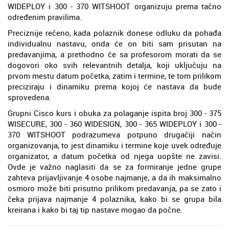
WIDEPLOY i 300 - 370 WITSHOOT organizuju prema tačno
određenim pravilima.
Preciznije rečeno, kada polaznik donese odluku da pohađa
individualnu nastavu, onda će on biti sam prisutan na
predavanjima, a prethodno će sa profesorom morati da se
dogovori oko svih relevantnih detalja, koji uključuju na
prvom mestu datum početka, zatim i termine, te tom prilikom
preciziraju i dinamiku prema kojoj će nastava da bude
sprovedena.
Grupni Cisco kurs i obuka za polaganje ispita broj 300 - 375
WISECURE, 300 - 360 WIDESIGN, 300 - 365 WIDEPLOY i 300 -
370 WITSHOOT podrazumeva potpuno drugačiji način
organizovanja, to jest dinamiku i termine koje uvek određuje
organizator, a datum početka od njega uopšte ne zavisi.
Ovde je važno naglasiti da se za formiranje jedne grupe
zahteva prijavljivanje 4 osobe najmanje, a da ih maksimalno
osmoro može biti prisutno prilikom predavanja, pa se zato i
čeka prijava najmanje 4 polaznika, kako bi se grupa bila
kreirana i kako bi taj tip nastave mogao da počne.