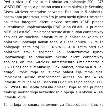
Prvi u nizu je Cisco kurs i obuka za polaganje 300 - 375
WISECURE ispita, a primarna tema u tom slučaju je Securing
Cisco wireless enterprise networks. Prisutno je 5 oblasti u
nastavnom programu, stim što je prva među njima usmerena
na temu Integrate client device security (EAP proces
autentikacije, implementacija PMF -a na WLAN - u, primena
MFP - a i ostalo). Implement secure distribution connectivity
services on wireless infrastructure je oblast sa kojom se
polaznici upoznaju nakon toga, a Cisco obuka i kurs za
polaganje ispita broj 300 - 375 WISECURE zatim pred sve
polaznike stavlja segment koji podrazumeva njihov
upoznavanje sa primenom Secure client connectivity
services on the wireless infrastructure (implementacija
802.1X bežične autentikacije, FlexConnect, primena IBN - a i
drugo). Posle toga se izučava oblast čija tema glasi
Implement secure management access on the WLAN
infrastructure, da bi se Cisco kurs i obuka za polaganje 300 -
375 WISECURE ispita završila oblašću koja se tiče primene
funkcije monitoringa bezbednosnih opcija, a u okviru WLAN
infrastrukture.
Tema koja se smatra osnovnom za Cisco obuku i kurs za