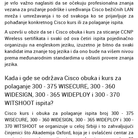
je vrlo važno naglasiti da se očekuju profesionalna znanja
vezana za pružanje podrške i uređivanja Cisco bežičnih LAN
mreža i umrežavanja i to od svakoga ko se prijavljuje za
pohađanje konkretnog Cisco kurs ili za polaganje ispita.
A uzevši u obzir da se i Cisco obuka i kurs za sticanje CCNP
Wireless sertifikata i svaki od ova četiri ispita pojedinačno
organizuju na engleskom jeziku, izuzetno je bitno da svaki
kandidat ima znanje tog jezika i da ono bude na višem nivou
prema međunarodnim standardima u oblasti provere znanja
jezika.
Kada i gde se održava Cisco obuka i kurs za
polaganje 300 - 375 WISECURE, 300 - 360
WIDESIGN, 300 - 365 WIDEPLOY i 300 - 370
WITSHOOT ispita?
Cisco kurs i obuka za polaganje ispita broj 300 - 375
WISECURE, 300 - 360 WIDESIGN, 300 - 365 WIDEPLOY i 300 -
370 WITSHOOT se organizuje u celoj Srbiji i to zahvaljujući
činjenici što Akademija Oxford, koja je i ovlašćeni centar za