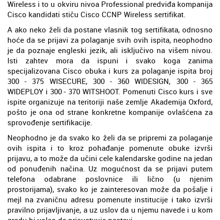
Wireless i to u okviru nivoa Professional predviđa kompanija
Cisco kandidati stiču Cisco CCNP Wireless sertifikat.
A ako neko želi da postane vlasnik tog sertifikata, odnosno
hoće da se prijavi za polaganje svih ovih ispita, neophodno
je da poznaje engleski jezik, ali isključivo na višem nivou.
Isti zahtev mora da ispuni i svako koga zanima
specijalizovana Cisco obuka i kurs za polaganje ispita broj
300 - 375 WISECURE, 300 - 360 WIDESIGN, 300 - 365
WIDEPLOY i 300 - 370 WITSHOOT. Pomenuti Cisco kurs i sve
ispite organizuje na teritoriji naše zemlje Akademija Oxford,
pošto je ona od strane konkretne kompanije ovlašćena za
sprovođenje sertifikacije.
Neophodno je da svako ko želi da se pripremi za polaganje
ovih ispita i to kroz pohađanje pomenute obuke izvrši
prijavu, a to može da učini cele kalendarske godine na jedan
od ponuđenih načina. Uz mogućnost da se prijavi putem
telefona odabrane poslovnice ili lično (u njenim
prostorijama), svako ko je zainteresovan može da pošalje i
mejl na zvaničnu adresu pomenute institucije i tako izvrši
pravilno prijavljivanje, a uz uslov da u njemu navede i u kom