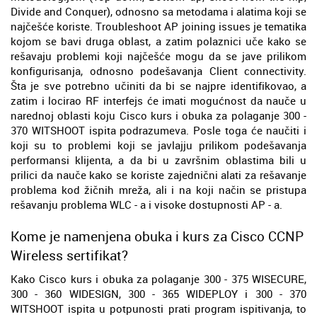
Divide and Conquer), odnosno sa metodama i alatima koji se
najčešće koriste. Troubleshoot AP joining issues je tematika
kojom se bavi druga oblast, a zatim polaznici uče kako se
rešavaju problemi koji najčešće mogu da se jave prilikom
konfigurisanja, odnosno podešavanja Client connectivity.
Šta je sve potrebno učiniti da bi se najpre identifikovao, a
zatim i locirao RF interfejs će imati mogućnost da nauče u
narednoj oblasti koju Cisco kurs i obuka za polaganje 300 -
370 WITSHOOT ispita podrazumeva. Posle toga će naučiti i
koji su to problemi koji se javlajju prilikom podešavanja
performansi klijenta, a da bi u završnim oblastima bili u
prilici da nauče kako se koriste zajednični alati za rešavanje
problema kod žičnih mreža, ali i na koji način se pristupa
rešavanju problema WLC - a i visoke dostupnosti AP - a.
Kome je namenjena obuka i kurs za Cisco CCNP
Wireless sertifikat?
Kako Cisco kurs i obuka za polaganje 300 - 375 WISECURE,
300 - 360 WIDESIGN, 300 - 365 WIDEPLOY i 300 - 370
WITSHOOT ispita u potpunosti prati program ispitivanja, to