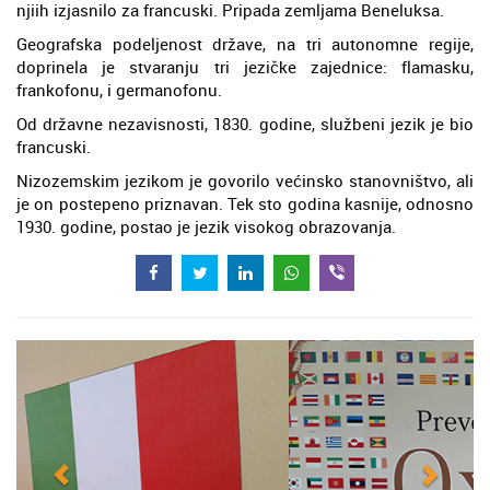
njiih izjasnilo za francuski. Pripada zemljama Beneluksa.
Geografska podeljenost države, na tri autonomne regije,
doprinela je stvaranju tri jezičke zajednice: flamasku,
frankofonu, i germanofonu.
Od državne nezavisnosti, 1830. godine, službeni jezik je bio
francuski.
Nizozemskim jezikom je govorilo većinsko stanovništvo, ali
je on postepeno priznavan. Tek sto godina kasnije, odnosno
1930. godine, postao je jezik visokog obrazovanja.