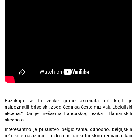
Razlikuju se tri velike grupe akcenata, od kojih je
najpoznatiji briselski, zbog čega ga često nazivaju „belgijski
akcenat“. On je mešavina francuskog jezika i flamanskih
akcenata.
Interesantno je prisustvo belgicizama, odnosno, belgijskih
reči koje nalazimo i u drugim frankofonskim regijama, kao