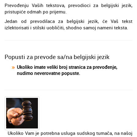
Prevođenju Vaših tekstova, prevodioci za belgijski jezik,
pristupiće odmah po prijemu.
Jedan od prevodilaca za belgijski jezik, će Vaš tekst
izlektorisati i stilski uobličiti, shodno samoj nameni teksta.
Popusti za prevode sa/na belgijski jezik
Ukoliko imate veliki broj stranica za prevođenje,
nudimo neverovatne popuste.
Ukoliko Vam je potrebna usluga sudskog tumača, na našoj