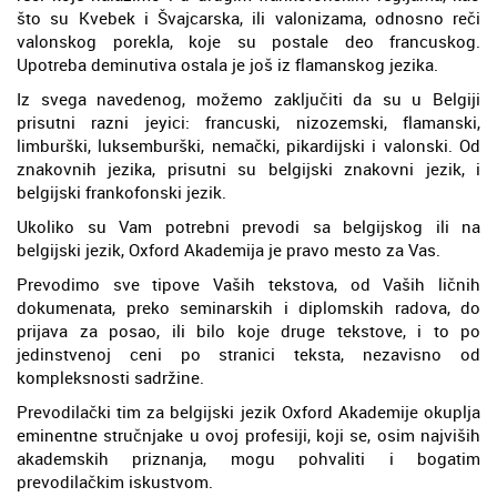
što su Kvebek i Švajcarska, ili valonizama, odnosno reči
valonskog porekla, koje su postale deo francuskog.
Upotreba deminutiva ostala je još iz flamanskog jezika.
Iz svega navedenog, možemo zaključiti da su u Belgiji
prisutni razni jeyici: francuski, nizozemski, flamanski,
limburški, luksemburški, nemački, pikardijski i valonski. Od
znakovnih jezika, prisutni su belgijski znakovni jezik, i
belgijski frankofonski jezik.
Ukoliko su Vam potrebni prevodi sa belgijskog ili na
belgijski jezik, Oxford Akademija je pravo mesto za Vas.
Prevodimo sve tipove Vaših tekstova, od Vaših ličnih
dokumenata, preko seminarskih i diplomskih radova, do
prijava za posao, ili bilo koje druge tekstove, i to po
jedinstvenoj ceni po stranici teksta, nezavisno od
kompleksnosti sadržine.
Prevodilački tim za belgijski jezik Oxford Akademije okuplja
eminentne stručnjake u ovoj profesiji, koji se, osim najviših
akademskih priznanja, mogu pohvaliti i bogatim
prevodilačkim iskustvom.