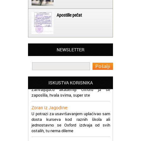
Apostille pečat
Jelena iz Niša:
Mogu da pohvalim sve zaposlene u
NEWSLETTER
Akademiji Oxford u Nišu jer su stvarno
profesionalni i prenose znanje na odličan
način
Milica iz Beograda:
Zahvaljujuću akademiji Oxford ja se
ISKUSTVA KORISNIKA
zaposlila, hvala svima, super ste
Zoran iz Jagodine:
U potrazi za usavršavanjem uplaćivao sam
dosta kurseva kod raznih škola ali
jednostavno se Oxford izdvaja od svih
ostalih, tu nema dileme
Dragana iz Zaječara: