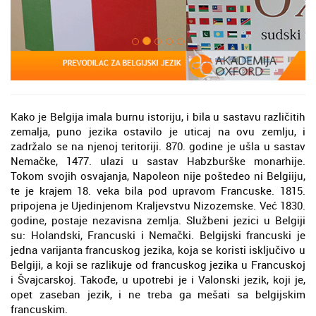
Kako je Belgija imala burnu istoriju, i bila u sastavu različitih
zemalja, puno jezika ostavilo je uticaj na ovu zemlju, i
zadržalo se na njenoj teritoriji. 870. godine je ušla u sastav
Nemačke, 1477. ulazi u sastav Habzburške monarhije.
Tokom svojih osvajanja, Napoleon nije poštedeo ni Belgiiju,
te je krajem 18. veka bila pod upravom Francuske. 1815.
pripojena je Ujedinjenom Kraljevstvu Nizozemske. Već 1830.
godine, postaje nezavisna zemlja. Službeni jezici u Belgiji
su: Holandski, Francuski i Nemački. Belgijski francuski je
jedna varijanta francuskog jezika, koja se koristi isključivo u
Belgiji, a koji se razlikuje od francuskog jezika u Francuskoj
i Švajcarskoj. Takođe, u upotrebi je i Valonski jezik, koji je,
opet zaseban jezik, i ne treba ga mešati sa belgijskim
francuskim.