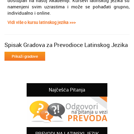
dostupan na našoj Akademiji. Kursevi latinskog jezika su
namenjeni svim uzrastima i može se pohađati grupno,
individualno i online.
Vidi više o kursu latinskog jezika >>>
Spisak Gradova za Prevodioce Latinskog Jezika
Najčešća Pitanja
PREVODI NA LATINSKI JEZIK