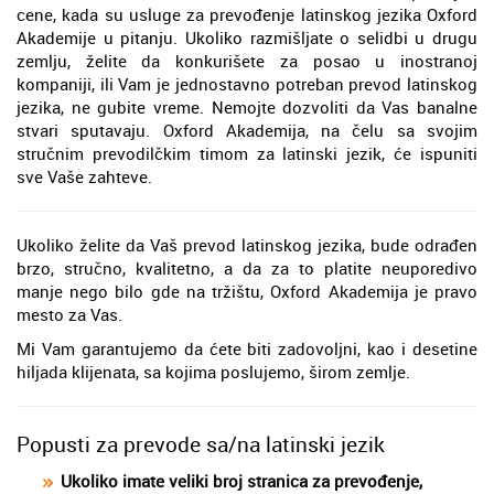
cene, kada su usluge za prevođenje latinskog jezika Oxford
Akademije u pitanju. Ukoliko razmišljate o selidbi u drugu
zemlju, želite da konkurišete za posao u inostranoj
kompaniji, ili Vam je jednostavno potreban prevod latinskog
jezika, ne gubite vreme. Nemojte dozvoliti da Vas banalne
stvari sputavaju. Oxford Akademija, na čelu sa svojim
stručnim prevodilčkim timom za latinski jezik, će ispuniti
sve Vaše zahteve.
Ukoliko želite da Vaš prevod latinskog jezika, bude odrađen
brzo, stručno, kvalitetno, a da za to platite neuporedivo
manje nego bilo gde na tržištu, Oxford Akademija je pravo
mesto za Vas.
Mi Vam garantujemo da ćete biti zadovoljni, kao i desetine
hiljada klijenata, sa kojima poslujemo, širom zemlje.
Popusti za prevode sa/na latinski jezik
Ukoliko imate veliki broj stranica za prevođenje,