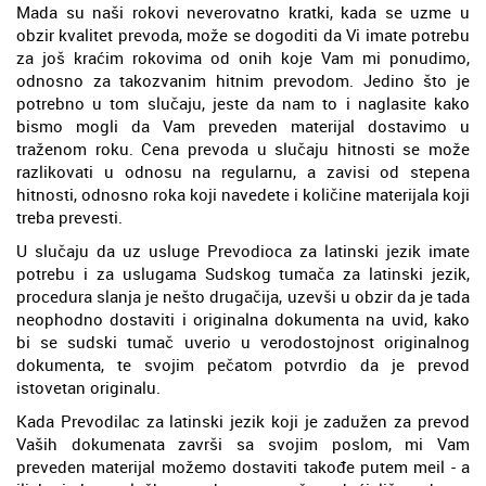
Mada su naši rokovi neverovatno kratki, kada se uzme u
obzir kvalitet prevoda, može se dogoditi da Vi imate potrebu
za još kraćim rokovima od onih koje Vam mi ponudimo,
odnosno za takozvanim hitnim prevodom. Jedino što je
potrebno u tom slučaju, jeste da nam to i naglasite kako
bismo mogli da Vam preveden materijal dostavimo u
traženom roku. Cena prevoda u slučaju hitnosti se može
razlikovati u odnosu na regularnu, a zavisi od stepena
hitnosti, odnosno roka koji navedete i količine materijala koji
treba prevesti.
U slučaju da uz usluge Prevodioca za latinski jezik imate
potrebu i za uslugama Sudskog tumača za latinski jezik,
procedura slanja je nešto drugačija, uzevši u obzir da je tada
neophodno dostaviti i originalna dokumenta na uvid, kako
bi se sudski tumač uverio u verodostojnost originalnog
dokumenta, te svojim pečatom potvrdio da je prevod
istovetan originalu.
Kada Prevodilac za latinski jezik koji je zadužen za prevod
Vaših dokumenata završi sa svojim poslom, mi Vam
preveden materijal možemo dostaviti takođe putem meil - a