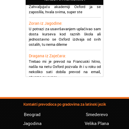
Zahvaljujuću akademiji Oxford ja se
zaposlila, hvala svima, super ste
Zoran iz Jagodine:
U potrazi za usavršavanjem uplaćivao sam
dosta kurseva kod raznih škola ali
jednostavno se Oxford izdvaja od svih
ostalih, tu nema dileme
Dragana iz Zaječara:
Trebao mi je prevod na Francuski hitno,
našla na netu Oxford pozvala ih i u roku od
nekoliko sati dobila prevod na email,
stvarno su super
Petar iz Paraćina:
Završio kurs za automehaničara, zaposlio
se, ja ljudi ne znam šta bi radio sada da ne
postojite, Hvala Vam
Kontakti prevodioca po gradovima za latinski jezik
Natasa iz Kraljeva:
Beograd
Smederevo
Najbolji knjigovodstveni program! Sa
lakoćom sam savladala tromesečni kurs
Jagodina
Velika Plana
knjigovodstva. Sve pohvale!