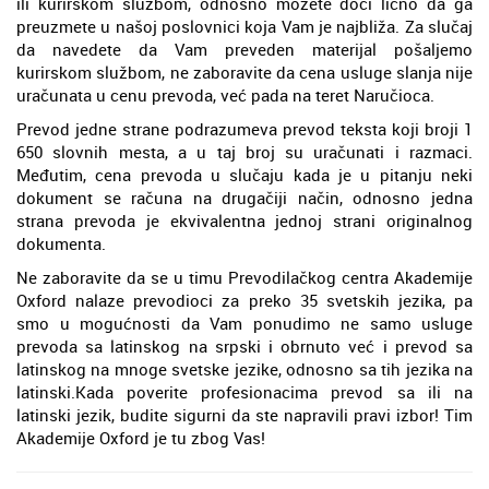
ili kurirskom službom, odnosno možete doći lično da ga
preuzmete u našoj poslovnici koja Vam je najbliža. Za slučaj
da navedete da Vam preveden materijal pošaljemo
kurirskom službom, ne zaboravite da cena usluge slanja nije
uračunata u cenu prevoda, već pada na teret Naručioca.
Prevod jedne strane podrazumeva prevod teksta koji broji 1
650 slovnih mesta, a u taj broj su uračunati i razmaci.
Međutim, cena prevoda u slučaju kada je u pitanju neki
dokument se računa na drugačiji način, odnosno jedna
strana prevoda je ekvivalentna jednoj strani originalnog
dokumenta.
Ne zaboravite da se u timu Prevodilačkog centra Akademije
Oxford nalaze prevodioci za preko 35 svetskih jezika, pa
smo u mogućnosti da Vam ponudimo ne samo usluge
prevoda sa latinskog na srpski i obrnuto već i prevod sa
latinskog na mnoge svetske jezike, odnosno sa tih jezika na
latinski.Kada poverite profesionacima prevod sa ili na
latinski jezik, budite sigurni da ste napravili pravi izbor! Tim
Akademije Oxford je tu zbog Vas!