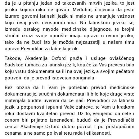
da je u pitanju jedan od takozvanih mrtvih jezika, to jest
jezika kojima niko ne govori. Međutim, činjenica da jeste
izumro govorni latinski jezik ni malo ne umanjuje važnost
koju ovaj jezik neosporno ima. Na latinskom jeziku se,
između ostalog navode medicinske dijagnoze, te brojni
stručni izrazi svoje uporište imaju upravo u ovom jeziku,
tako da ne čudi što je možda najzauzetiji u našem timu
upravo Prevodilac za latinski jezik.
Takođe, Akademija Oxford pruža i usluge ovlašćenog
Sudskog tumača za latinski jezik, koji će za Vas prevesti bilo
koju vrstu dokumenata sa ili na ovaj jezik, a svojim pečatom
potrvditi da je prevod istovetan ooriginalu.
Bez obzira da li Vam je potreban prevod medicinske
dokumentacije, stručnih dokumenata ili bilo koje druge vrste
materijala budite uvereni da će naši Prevodioci za latinski
jezik u potpunosti ispuniti Vaše zahteve, te Vam u kratkom
roku dostaviti kvalitetan prevod. Uz to, verujemo da ćete i
cenom biti prijatno iznenađeni, budući da je Prevodilački
centar Akademije Oxford dobro poznat i po pristupačnim
cenama, a ne samo po kvalitetu rada i efikasnosti.