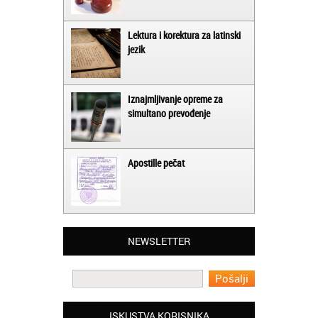
Lektura i korektura za latinski
jezik
Iznajmljivanje opreme za
simultano prevođenje
Apostille pečat
Jelena iz Niša:
NEWSLETTER
Mogu da pohvalim sve zaposlene u
Akademiji Oxford u Nišu jer su stvarno
profesionalni i prenose znanje na odličan
način
Milica iz Beograda:
ISKUSTVA KORISNIKA