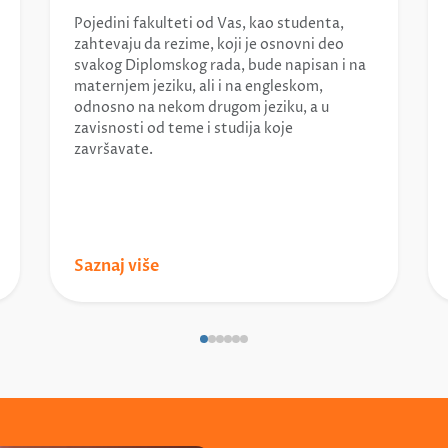
Pojedini fakulteti od Vas, kao studenta,
zahtevaju da rezime, koji je osnovni deo
svakog Diplomskog rada, bude napisan i na
maternjem jeziku, ali i na engleskom,
odnosno na nekom drugom jeziku, a u
zavisnosti od teme i studija koje
završavate.
Saznaj više