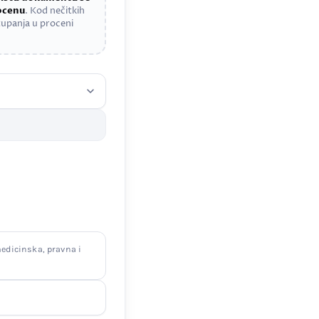
rocenu
. Kod nečitkih
upanja u proceni
edicinska, pravna i