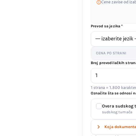
Cene zavise od iza
Prevod sa jezika *
CENA PO STRANI
Broj prevodilačkih stran
1 strana = 1.800 karakt
Označite šta se odnosi n
Overa sudskog
sudskog tumača
Koja dokumenta 