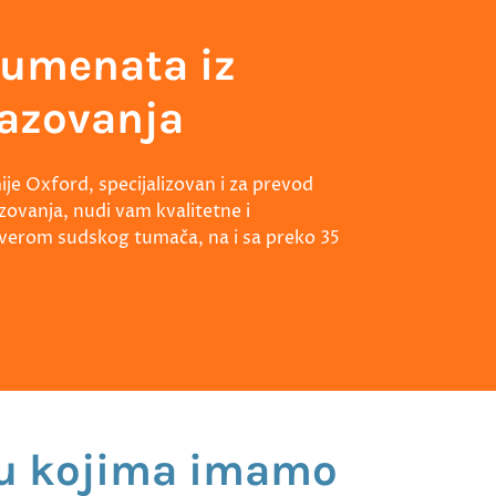
kumenata iz
razovanja
je Oxford, specijalizovan i za prevod
ovanja, nudi vam kvalitetne i
verom sudskog tumača, na i sa preko 35
 u kojima imamo