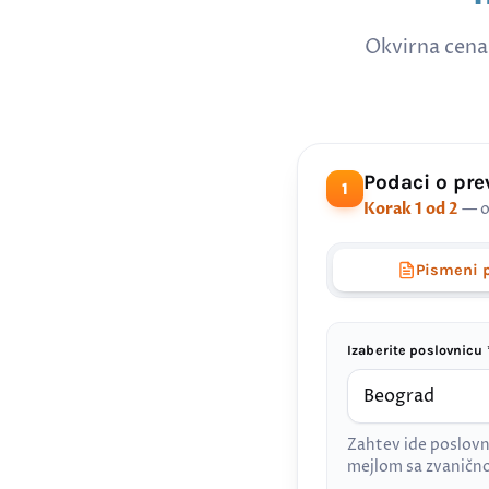
Okvirna cena
Podaci o pr
1
Korak 1 od 2
— o
Pismeni 
Izaberite poslovnicu 
Zahtev ide poslovn
mejlom sa zvanič