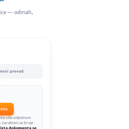
nice — odmah,
meni prevod
enta
može više odjednom
; karakteri se broje
a
ista dokumenta se