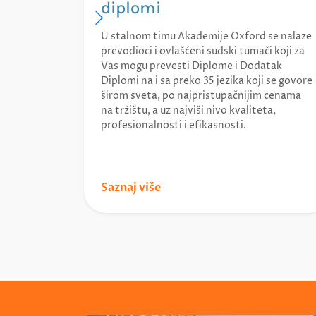
diplomi
U stalnom timu Akademije Oxford se nalaze
prevodioci i ovlašćeni sudski tumači koji za
Vas mogu prevesti Diplome i Dodatak
Diplomi na i sa preko 35 jezika koji se govore
širom sveta, po najpristupačnijim cenama
na tržištu, a uz najviši nivo kvaliteta,
profesionalnosti i efikasnosti.
Saznaj više