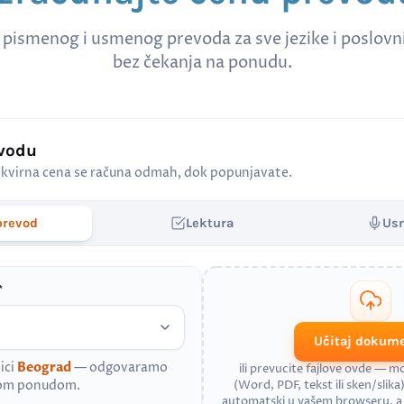
 pismenog i usmenog prevoda za sve jezike i poslov
bez čekanja na ponudu.
evodu
kvirna cena se računa odmah, dok popunjavate.
prevod
Lektura
Us
*
Učitaj dokum
ici
Beograd
— odgovaramo
ili prevucite fajlove ovde — 
nom ponudom.
(Word, PDF, tekst ili sken/slika)
automatski u vašem browseru, 