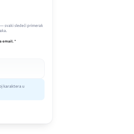
 — svaki sledeći primerak
aka.
 email. *
j karaktera u