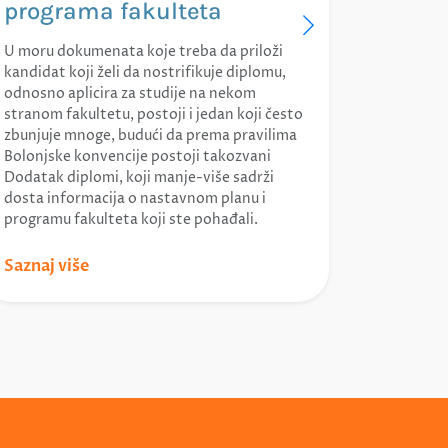
programa fakulteta
U moru dokumenata koje treba da priloži
kandidat koji želi da nostrifikuje diplomu,
odnosno aplicira za studije na nekom
stranom fakultetu, postoji i jedan koji često
zbunjuje mnoge, budući da prema pravilima
Bolonjske konvencije postoji takozvani
Dodatak diplomi, koji manje-više sadrži
dosta informacija o nastavnom planu i
programu fakulteta koji ste pohađali.
Saznaj više
Saznaj v