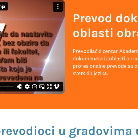
Prevod do
oblasti ob
Prevodilački centar Akademi
dokumenata iz oblasti obraz
profesionalne prevode sa o
svetskih jezika.
prevodioci u gradovima