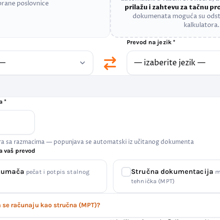
brane poslovnice
prilažu i zahtevu za tačnu p
dokumenata moguća su odst
kalkulatora.
Prevod na jezik *
a *
era sa razmacima — popunjava se automatski iz učitanog dokumenta
a vaš prevod
 tumača
Stručna dokumentacija
pečat i potpis stalnog
m
tehnička (MPT)
se računaju kao stručna (MPT)?