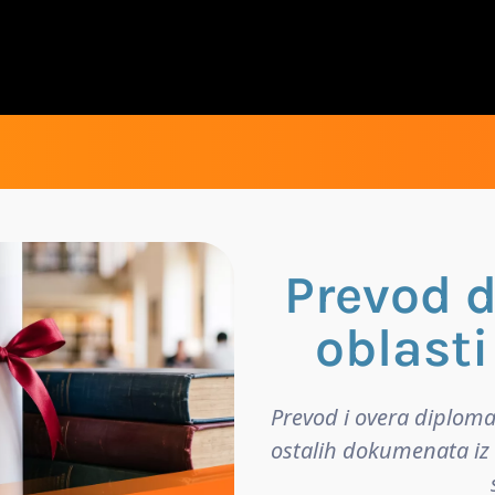
Prevod 
oblast
Prevod i overa diploma
ostalih dokumenata iz 