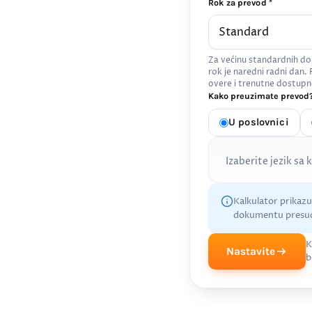
Rok za prevod *
Za većinu standardnih do
rok je naredni radni dan.
overe i trenutne dostupn
Kako preuzimate prevod?
U poslovnici
Izaberite jezik sa 
Kalkulator prikaz
dokumentu presud
K
Nastavite
b