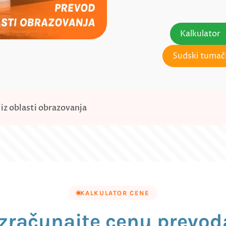
Kalkulator
Sudski tumači
z oblasti obrazovanja
KALKULATOR CENE
Izračunajte cenu prevod