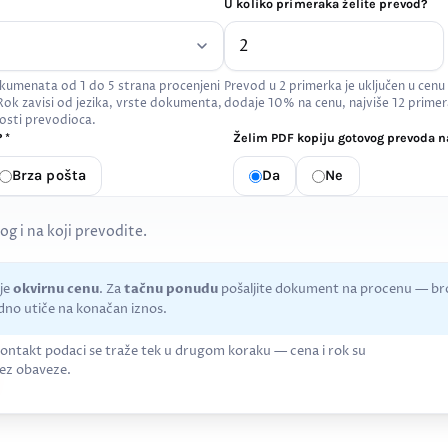
U koliko primeraka želite prevod?
kumenata od 1 do 5 strana procenjeni
Prevod u 2 primerka je uključen u cenu
 Rok zavisi od jezika, vrste dokumenta,
dodaje 10% na cenu, najviše 12 primer
osti prevodioca.
 *
Želim PDF kopiju gotovog prevoda na
Brza pošta
Da
Ne
kog i na koji prevodite.
uje
okvirnu cenu
. Za
tačnu ponudu
pošaljite dokument na procenu — bro
no utiče na konačan iznos.
ontakt podaci se traže tek u drugom koraku — cena i rok su
ez obaveze.