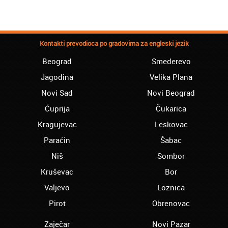
postojite, Hvala Vam
Natasa iz Kraljeva:
Najbolji knjigovodstveni program! Sa
Kontakti prevodioca po gradovima za engleski jezik
lakoćom sam savladala tromesečni kurs
knjigovodstva. Sve pohvale!
Beograd
Smederevo
Dragan iz Čačka:
Jagodina
Velika Plana
Retko gde može da se nađe prava
Novi Sad
Novi Beograd
profesionalnost u našoj zemlji i naravno
usluga, sve pohvale od mene
Ćuprija
Čukarica
Mica iz Smedereva:
Kragujevac
Leskovac
Moja ćerka je završila vanredno medicinsku
Paraćin
Šabac
srednju školu preko akademije Oxford,
Mogu samo da Vam poželim sve najbolje i
Niš
Sombor
Hvala Vam Puno
Kruševac
Bor
Aranđelovac - Elena:
Valjevo
Loznica
mislim da je odlicno što na jednom mestu
mogu da nađem usluge prevođenja za
Pirot
Obrenovac
razlicite jezike, i da ne moram da šetam od
prevodioca do prevodioca.
Zaječar
Novi Pazar