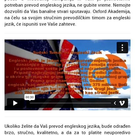
potreban prevod engleskog jezika, ne gubite vreme. Nemojte
dozvoliti da Vas banalne stvari sputavaju. Oxford Akademija,
na čelu sa svojim stručnim prevodilčkim timom za engleski
jezik, će ispuniti sve Vaše zahteve.
Ukoliko želite da Vaš prevod engleskog jezika, bude odrađen
brzo, stručno, kvalitetno, a da za to platite neuporedivo