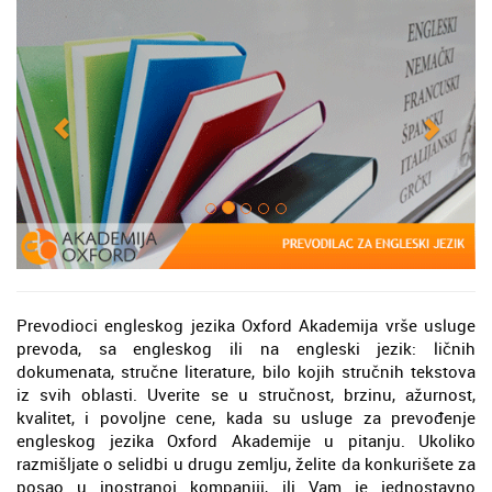
Prevodioci engleskog jezika Oxford Akademija vrše usluge
prevoda, sa engleskog ili na engleski jezik: ličnih
dokumenata, stručne literature, bilo kojih stručnih tekstova
iz svih oblasti. Uverite se u stručnost, brzinu, ažurnost,
kvalitet, i povoljne cene, kada su usluge za prevođenje
engleskog jezika Oxford Akademije u pitanju. Ukoliko
razmišljate o selidbi u drugu zemlju, želite da konkurišete za
posao u inostranoj kompaniji, ili Vam je jednostavno