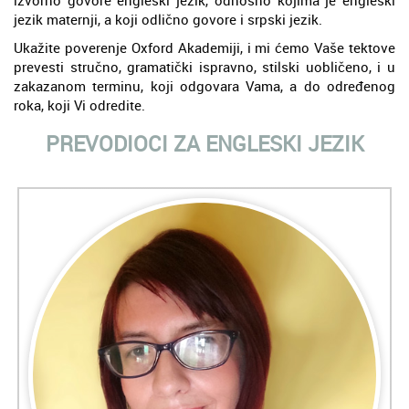
izvorno govore engleski jezik, odnosno kojima je engleski
jezik maternji, a koji odlično govore i srpski jezik.
Ukažite poverenje Oxford Akademiji, i mi ćemo Vaše tektove
prevesti stručno, gramatički ispravno, stilski uobličeno, i u
zakazanom terminu, koji odgovara Vama, a do određenog
roka, koji Vi odredite.
PREVODIOCI ZA ENGLESKI JEZIK