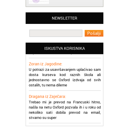
Mogu da pohvalim sve zaposlene u
Akademiji Oxford u Nišu jer su stvarno
profesionalni i prenose znanje na odličan
način
NEWSLETTER
Milica iz Beograda:
Zahvaljujuću akademiji Oxford ja se
zaposlila, hvala svima, super ste
ISKUSTVA KORISNIKA
Zoran iz Jagodine:
U potrazi za usavršavanjem uplaćivao sam
dosta kurseva kod raznih škola ali
jednostavno se Oxford izdvaja od svih
ostalih, tu nema dileme
Dragana iz Zaječara:
Trebao mi je prevod na Francuski hitno,
našla na netu Oxford pozvala ih i u roku od
nekoliko sati dobila prevod na email,
stvarno su super
Petar iz Paraćina:
Završio kurs za automehaničara, zaposlio
se, ja ljudi ne znam šta bi radio sada da ne