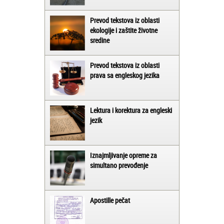
Prevod tekstova iz oblasti
ekologije i zaštite životne
sredine
Prevod tekstova iz oblasti
prava sa engleskog jezika
Lektura i korektura za engleski
jezik
Iznajmljivanje opreme za
simultano prevođenje
Apostille pečat
Jelena iz Niša: