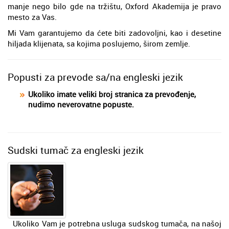
manje nego bilo gde na tržištu, Oxford Akademija je pravo
mesto za Vas.
Mi Vam garantujemo da ćete biti zadovoljni, kao i desetine
hiljada klijenata, sa kojima poslujemo, širom zemlje.
Popusti za prevode sa/na engleski jezik
Ukoliko imate veliki broj stranica za prevođenje,
nudimo neverovatne popuste.
Sudski tumač za engleski jezik
Ukoliko Vam je potrebna usluga sudskog tumača, na našoj