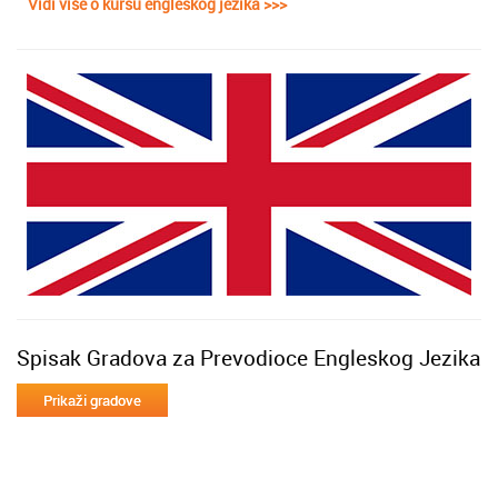
Vidi više o kursu engleskog jezika >>>
Spisak Gradova za Prevodioce Engleskog Jezika