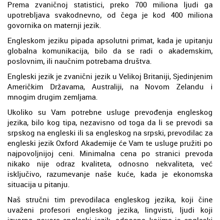
Prema zvaničnoj statistici, preko 700 miliona ljudi ga
upotrebljava svakodnevno, od čega je kod 400 miliona
govornika on maternji jezik.
Engleskom jeziku pipada apsolutni primat, kada je upitanju
globalna komunikacija, bilo da se radi o akademskim,
poslovnim, ili naučnim potrebama društva.
Engleski jezik je zvanični jezik u Velikoj Britaniji, Sjedinjenim
Američkim Državama, Australiji, na Novom Zelandu i
mnogim drugim zemljama.
Ukoliko su Vam potrebne usluge prevođenja engleskog
jezika, bilo kog tipa, nezavisno od toga da li se prevodi sa
srpskog na engleski ili sa engleskog na srpski, prevodilac za
engleski jezik Oxford Akademije će Vam te usluge pružiti po
najpovoljnijoj ceni. Minimalna cena po stranici prevoda
nikako nije odraz kvaliteta, odnosno nekvaliteta, već
isključivo, razumevanje naše kuće, kada je ekonomska
situacija u pitanju.
Naš stručni tim prevodilaca engleskog jezika, koji čine
uvaženi profesori engleskog jezika, lingvisti, ljudi koji