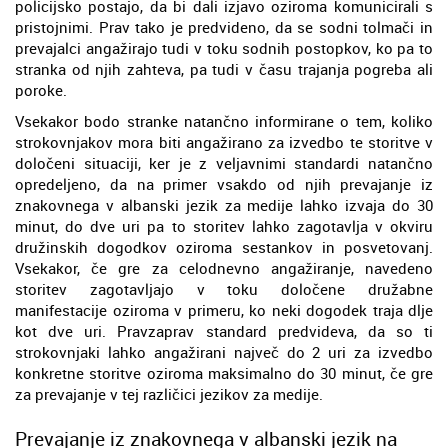
policijsko postajo, da bi dali izjavo oziroma komunicirali s
pristojnimi. Prav tako je predvideno, da se sodni tolmači in
prevajalci angažirajo tudi v toku sodnih postopkov, ko pa to
stranka od njih zahteva, pa tudi v času trajanja pogreba ali
poroke.
Vsekakor bodo stranke natančno informirane o tem, koliko
strokovnjakov mora biti angažirano za izvedbo te storitve v
določeni situaciji, ker je z veljavnimi standardi natančno
opredeljeno, da na primer vsakdo od njih prevajanje iz
znakovnega v albanski jezik za medije lahko izvaja do 30
minut, do dve uri pa to storitev lahko zagotavlja v okviru
družinskih dogodkov oziroma sestankov in posvetovanj.
Vsekakor, če gre za celodnevno angažiranje, navedeno
storitev zagotavljajo v toku določene družabne
manifestacije oziroma v primeru, ko neki dogodek traja dlje
kot dve uri. Pravzaprav standard predvideva, da so ti
strokovnjaki lahko angažirani največ do 2 uri za izvedbo
konkretne storitve oziroma maksimalno do 30 minut, če gre
za prevajanje v tej različici jezikov za medije.
Prevajanje iz znakovnega v albanski jezik na