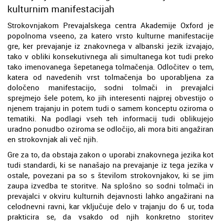
kulturnim manifestacijah
Strokovnjakom Prevajalskega centra Akademije Oxford je
popolnoma vseeno, za katero vrsto kulturne manifestacije
gre, ker prevajanje iz znakovnega v albanski jezik izvajajo,
tako v obliki konsekutivnega ali simultanega kot tudi preko
tako imenovanega šepetanega tolmačenja. Odločitev o tem,
katera od navedenih vrst tolmačenja bo uporabljena za
določeno manifestacijo, sodni tolmači in prevajalci
sprejmejo šele potem, ko jih interesenti najprej obvestijo o
njenem trajanju in potem tudi o samem konceptu oziroma o
tematiki. Na podlagi vseh teh informacij tudi oblikujejo
uradno ponudbo oziroma se odločijo, ali mora biti angažiran
en strokovnjak ali več njih.
Gre za to, da obstaja zakon o uporabi znakovnega jezika kot
tudi standardi, ki se nanašajo na prevajanje iz tega jezika v
ostale, povezani pa so s številom strokovnjakov, ki se jim
zaupa izvedba te storitve. Na splošno so sodni tolmači in
prevajalci v okviru kulturnih dejavnosti lahko angažirani na
celodnevni ravni, kar vključuje delo v trajanju do 6 ur, toda
prakticira se, da vsakdo od njih konkretno storitev