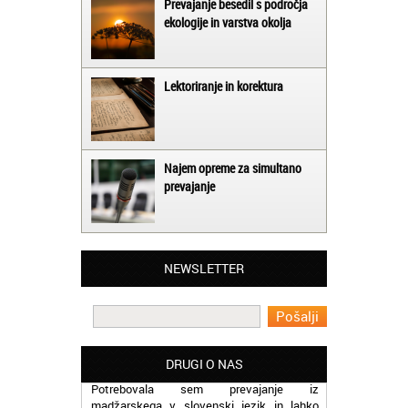
Prevajanje besedil s področja
ekologije in varstva okolja
Lektoriranje in korektura
Najem opreme za simultano
prevajanje
Matjaž iz Ajdovščine:
NEWSLETTER
Lahko pohvalim vse zaposlene v Akademiji
Oxford, ker so resnično profesionalni in
prevajalske storitve opravljajo hitro in
učinkoviti.
Martina iz Bleda:
DRUGI O NAS
Potrebovala sem prevajanje iz
madžarskega v slovenski jezik in lahko
vam rečem, da sem pozitivno presenečena