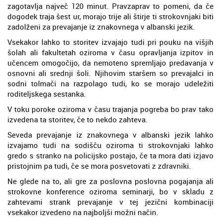
zagotavlja največ 120 minut. Pravzaprav to pomeni, da če
dogodek traja šest ur, morajo trije ali štirje ti strokovnjaki biti
zadolženi za prevajanje iz znakovnega v albanski jezik.
Vsekakor lahko to storitev izvajajo tudi pri pouku na višjih
šolah ali fakultetah oziroma v času opravljanja izpitov in
učencem omogočijo, da nemoteno spremljajo predavanja v
osnovni ali srednji šoli. Njihovim staršem so prevajalci in
sodni tolmači na razpolago tudi, ko se morajo udeležiti
roditeljskega sestanka.
V toku poroke oziroma v času trajanja pogreba bo prav tako
izvedena ta storitev, če to nekdo zahteva.
Seveda prevajanje iz znakovnega v albanski jezik lahko
izvajamo tudi na sodišču oziroma ti strokovnjaki lahko
gredo s stranko na policijsko postajo, če ta mora dati izjavo
pristojnim pa tudi, če se mora posvetovati z zdravniki.
Ne glede na to, ali gre za poslovna poslovna pogajanja ali
strokovne konference oziroma seminarji, bo v skladu z
zahtevami strank prevajanje v tej jezični kombinaciji
vsekakor izvedeno na najboljši možni način.