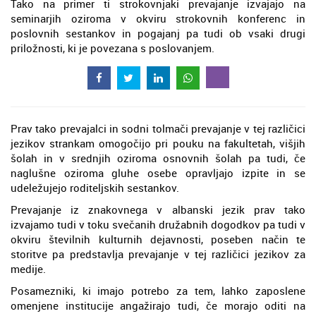
Tako na primer ti strokovnjaki prevajanje izvajajo na
seminarjih oziroma v okviru strokovnih konferenc in
poslovnih sestankov in pogajanj pa tudi ob vsaki drugi
priložnosti, ki je povezana s poslovanjem.
Prav tako prevajalci in sodni tolmači prevajanje v tej različici
jezikov strankam omogočijo pri pouku na fakultetah, višjih
šolah in v srednjih oziroma osnovnih šolah pa tudi, če
naglušne oziroma gluhe osebe opravljajo izpite in se
udeležujejo roditeljskih sestankov.
Prevajanje iz znakovnega v albanski jezik prav tako
izvajamo tudi v toku svečanih družabnih dogodkov pa tudi v
okviru številnih kulturnih dejavnosti, poseben način te
storitve pa predstavlja prevajanje v tej različici jezikov za
medije.
Posamezniki, ki imajo potrebo za tem, lahko zaposlene
omenjene institucije angažirajo tudi, če morajo oditi na