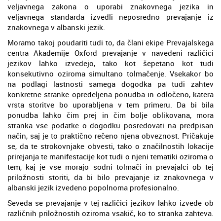
veljavnega zakona o uporabi znakovnega jezika in
veljavnega standarda izvedli neposredno prevajanje iz
znakovnega v albanski jezik.
Moramo takoj poudariti tudi to, da člani ekipe Prevajalskega
centra Akademije Oxford prevajanje v navedeni različici
jezikov lahko izvedejo, tako kot šepetano kot tudi
konsekutivno oziroma simultano tolmačenje. Vsekakor bo
na podlagi lastnosti samega dogodka pa tudi zahtev
konkretne stranke opredeljena ponudba in odločeno, katera
vrsta storitve bo uporabljena v tem primeru. Da bi bila
ponudba lahko čim prej in čim bolje oblikovana, mora
stranka vse podatke o dogodku posredovati na predpisan
način, saj je to praktično rečeno njena obveznost. Pričakuje
se, da te strokovnjake obvesti, tako o značilnostih lokacije
prirejanja te manifestacije kot tudi o njeni tematiki oziroma o
tem, kaj je vse morajo sodni tolmači in prevajalci ob tej
priložnosti storiti, da bi bilo prevajanje iz znakovnega v
albanski jezik izvedeno popolnoma profesionalno.
Seveda se prevajanje v tej različici jezikov lahko izvede ob
različnih priložnostih oziroma vsakič, ko to stranka zahteva.