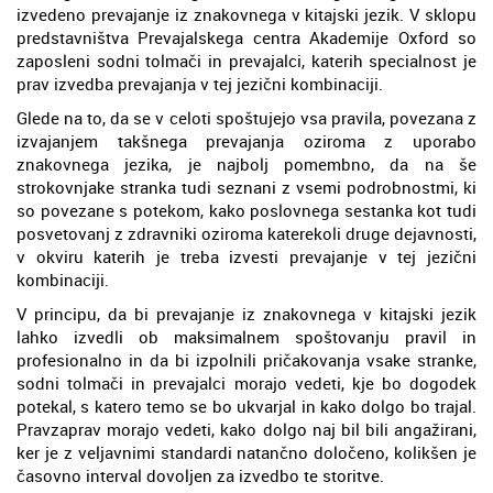
izvedeno prevajanje iz znakovnega v kitajski jezik. V sklopu
predstavništva Prevajalskega centra Akademije Oxford so
zaposleni sodni tolmači in prevajalci, katerih specialnost je
prav izvedba prevajanja v tej jezični kombinaciji.
Glede na to, da se v celoti spoštujejo vsa pravila, povezana z
izvajanjem takšnega prevajanja oziroma z uporabo
znakovnega jezika, je najbolj pomembno, da na še
strokovnjake stranka tudi seznani z vsemi podrobnostmi, ki
so povezane s potekom, kako poslovnega sestanka kot tudi
posvetovanj z zdravniki oziroma katerekoli druge dejavnosti,
v okviru katerih je treba izvesti prevajanje v tej jezični
kombinaciji.
V principu, da bi prevajanje iz znakovnega v kitajski jezik
lahko izvedli ob maksimalnem spoštovanju pravil in
profesionalno in da bi izpolnili pričakovanja vsake stranke,
sodni tolmači in prevajalci morajo vedeti, kje bo dogodek
potekal, s katero temo se bo ukvarjal in kako dolgo bo trajal.
Pravzaprav morajo vedeti, kako dolgo naj bil bili angažirani,
ker je z veljavnimi standardi natančno določeno, kolikšen je
časovno interval dovoljen za izvedbo te storitve.