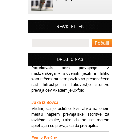
Matjaž iz Ajdovščine:
NEWSLETTER
Lahko pohvalim vse zaposlene v Akademiji
Oxford, ker so resnično profesionalni in
prevajalske storitve opravljajo hitro in
učinkoviti.
Martina iz Bleda:
DRUGI O NAS
Potrebovala sem prevajanje iz
madžarskega v slovenski jezik in lahko
vam rečem, da sem pozitivno presenečena
nad hitrostjo in kakovostjo storitve
prevajalcev Akademije Oxford.
Jaka iz Bovca:
Mislim, da je odlično, ker lahko na enem
mestu najdem prevajalske storitve za
različne jezike, tako da se ne morem
sprehajati od prevajalca do prevajalca.
Eva iz Brežic:
Nujno sem potrebovala prevod v francoski