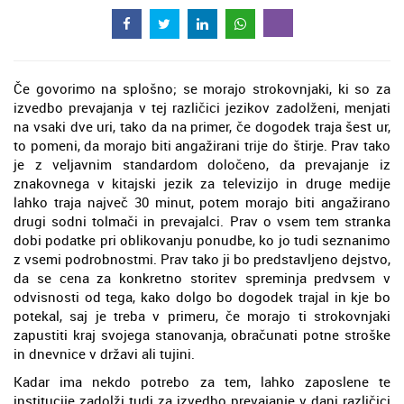
Če govorimo na splošno; se morajo strokovnjaki, ki so za
izvedbo prevajanja v tej različici jezikov zadolženi, menjati
na vsaki dve uri, tako da na primer, če dogodek traja šest ur,
to pomeni, da morajo biti angažirani trije do štirje. Prav tako
je z veljavnim standardom določeno, da prevajanje iz
znakovnega v kitajski jezik za televizijo in druge medije
lahko traja največ 30 minut, potem morajo biti angažirano
drugi sodni tolmači in prevajalci. Prav o vsem tem stranka
dobi podatke pri oblikovanju ponudbe, ko jo tudi seznanimo
z vsemi podrobnostmi. Prav tako ji bo predstavljeno dejstvo,
da se cena za konkretno storitev spreminja predvsem v
odvisnosti od tega, kako dolgo bo dogodek trajal in kje bo
potekal, saj je treba v primeru, če morajo ti strokovnjaki
zapustiti kraj svojega stanovanja, obračunati potne stroške
in dnevnice v državi ali tujini.
Kadar ima nekdo potrebo za tem, lahko zaposlene te
institucije zadolži tudi za izvedbo prevajanje v dani različici