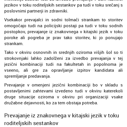
jezikov v toku roditeljskih sestankov pa tudi v toku srečanj s
poslovnimi partnerji in zdravniki.
Vsekakor prevajalci in sodni tolmači strankam to storitev
omogočajo tudi na policijski postaji pa tudi v toku sodnih
postopkov, prevajanje iz znakovnega v kitajski jezik v toku
poroke ali pogreba je prav tako storitev, ki jo ponujajo
strankam.
Tako v okviru osnovnih in srednjih oziroma višjih šol so ti
strokovnjaki lahko zadolženi za izvedbo prevajanja v tej
jezični kombinaciji tudi na fakultetah in popolnoma je
vseeno, ali gre za opravljanje izpitov kandidata ali
spremljanje predavanja.
Prevajanje v omenjeni jezični kombinaciji bo v skladu s
postavljenimi zahtevami izvedeno tudi v okviru katerekoli
druge situacije oziroma v okviru pri organizaciji vsake
družabne dejavnosti, ko za tem obstaja potreba.
Prevajanje iz znakovnega v kitajski jezik v toku
roditeljskih sestankov