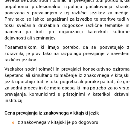
Seveda se bodo sodni tolmači in prevajalci tudi potrudili, da
popolnoma profesionalno izpolnijo pričakovanja strank,
povezana s prevajanjem v tej različici jezikov za medije.
Prav tako so lahko angažirani za izvedbo te storitve tudi v
toku svečanih družabnih dogodkov različne tematike in
namena pa tudi pri organizaciji katerekoli kulturne
dejavnosti ali seminarjev.
Posameznikom, ki imajo potrebo, da se posvetujejo z
zdravniki, je prav tako na razpolago prevajanje v navedeni
različici jezikov.
Vsekakor sodni tolmači in prevajalci konsekutivno oziroma
šepetano ali simultano tolmačenje iz znakovnega v kitajski
jezik uporabijo tudi v toku pogreba ali poroke pa tudi, če gre
za sodni proces in če mora oseba, ki ima potrebo za to vrsto
prevajanja, komunicirati s pristojnimi v katerikoli državni
instituciji.
Cena prevajanja iz znakovnega v kitajski jezik
Iz znakovnega v kitajski je po dogovoru