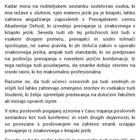
Kadar mora na roditeljskem sestanku sodelovati oseba, ki
ima težave s sluhom, njen materni jezik pa je kitajski, lahko
zahteva angažiranje zaposlenih v Prevajalskem centru
Akademije Oxford, ki izvedejo prevajanje iz znakovnega v
kitajski jezik. Seveda tudi ob tej priložnosti kot tudi v
vsakem drugem primeru, prevajalci in sodni tolmači
spoštujejo, ne samo pravila, ki jih določa zakon o uporabi
znakovnega jezika, ampak tudi standarde, ki so predpisani
na področju prevajanja v navedeni jezični kombinaciji. Iz
tega razloga tudi poudarjamo, da stranke dobijo storitev na
visoki ravni, ki bo maksimalno profesionalna.
Razume se, da tudi učenci osnovnih pa tudi srednjih in
višjih šol lahko zahtevajo omenjeno storitev in vsekakor tudi
študenti, ki želijo spremljati predavanja na določeni fakulteti
ali morajo opraviti izpite.
V toku poslovnih pogajanj oziroma v času trajanja poslovnih
sestankov kot tudi konferenc in vseh drugih dejavnosti, ki
so povezane s poslovanjem na zahtevo strank izvajajo
prevajanje iz znakovnega v kitajski jezik.