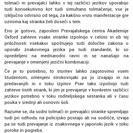
tolmači in prevajalci lahko v tej različici jezikov uporabijo
tudi konsekutivno kot tudi simultano tolmačenje, vse je
izključno odvisno od tega, za kakšno vrsto manifestacije gre
oziroma kaj stranka želi doseči s tem.
Eno je gotovo, zaposleni Prevajalskega centra Akademije
Oxford zahteve vsake stranke izpolnijo v celoto in ob tej
priložnosti vsekakor spoštujejo tudi določbe zakona o
uporabi znakovnega jezika pa tudi standarde, ki so
opredeljeni na mednarodni ravni in se nanašajo na
prevajanje v omenjeni jezični kombinaciji.
Če je to potrebno, to storitev lahko zagotovimo vsem
študentom, omenjeni strokovnjaki pa jo izvajajo in na
predavanjih in v toku izpitov. Prav tako izpolnijo tudi
zahteve tistih strank, ki jim je prevajanje v konkretni različici
jezikov potrebno v toku roditeljskega sestanka ali v času
pouka v srednji ali osnovni šoli.
Razume se, da sodni tolmači in prevajalci stranke spremljajo
tudi pri odhodu na policijsko postajo ali na sodišče, izvaja
pa se tudi prevajanje iz znakovnega v japonski jezik v toku
poroke in pogreba.