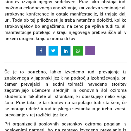
storitev izvajati njegov sodelavec. Prav tako obstaja tudi
možnost celodnevnega angažiranja, kar zadeva seminarje ali
strokovne konference in ostale manifestacije, ki trajajo dalj
uri. Toda ob tej priložnosti je treba natančno določiti, koliko
strokovnjakov bo angažirano, na ceno pa vpliva tudi to, ali
manifestacije potekajo v kraju njegovega prebivališča ali v
nekem drugem kraju oziroma državi.
Če je to potrebno, lahko izvedemo tudi prevajanje iz
znakovnega v japonski jezik na področju izobraževanja, pri
čemer prevajalci in sodni tolmači navedeno storitev
zagotavljajo učencem srednjih in osnovnih šol oziroma
študentom fakultete ali strankam, ki obiskujejo neko višjo
šolo. Prav tako je ta storitev na razpolago tudi staršem, če
se morajo udeležiti roditeljskega sestanka in je treba izvesti
prevajanje v tej različici jezikov.
Pri organizaciji poslovnih sestankov oziroma pogajanj s
poslovnimi partnerji bo na zahtevo izvedeno prevajanje iz