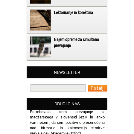
Lektoriranje in korektura
Najem opreme za simultano
prevajanje
Matjaž iz Ajdovščine:
NEWSLETTER
Lahko pohvalim vse zaposlene v Akademiji
Oxford, ker so resnično profesionalni in
prevajalske storitve opravljajo hitro in
učinkoviti.
Martina iz Bleda:
DRUGI O NAS
Potrebovala sem prevajanje iz
madžarskega v slovenski jezik in lahko
vam rečem, da sem pozitivno presenečena
nad hitrostjo in kakovostjo storitve
prevajalcev Akademije Oxford.