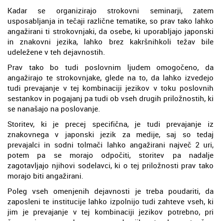
Kadar se organizirajo strokovni seminarji, zatem
usposabljanja in tečaji različne tematike, so prav tako lahko
angažirani ti strokovnjaki, da osebe, ki uporabljajo japonski
in znakovni jezika, lahko brez kakršnihkoli težav bile
udeležene v teh dejavnostih.
Prav tako bo tudi poslovnim ljudem omogočeno, da
angažirajo te strokovnjake, glede na to, da lahko izvedejo
tudi prevajanje v tej kombinaciji jezikov v toku poslovnih
sestankov in pogajanj pa tudi ob vseh drugih priložnostih, ki
se nanašajo na poslovanje.
Storitev, ki je precej specifična, je tudi prevajanje iz
znakovnega v japonski jezik za medije, saj so tedaj
prevajalci in sodni tolmači lahko angažirani največ 2 uri,
potem pa se morajo odpočiti, storitev pa nadalje
zagotavljajo njihovi sodelavci, ki o tej priložnosti prav tako
morajo biti angažirani.
Poleg vseh omenjenih dejavnosti je treba poudariti, da
zaposleni te institucije lahko izpolnijo tudi zahteve vseh, ki
jim je prevajanje v tej kombinaciji jezikov potrebno, pri