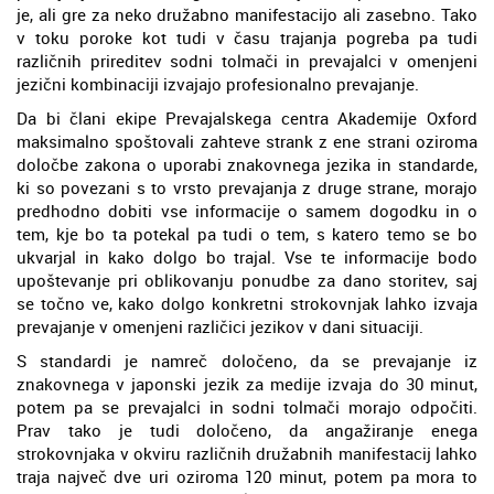
je, ali gre za neko družabno manifestacijo ali zasebno. Tako
v toku poroke kot tudi v času trajanja pogreba pa tudi
različnih prireditev sodni tolmači in prevajalci v omenjeni
jezični kombinaciji izvajajo profesionalno prevajanje.
Da bi člani ekipe Prevajalskega centra Akademije Oxford
maksimalno spoštovali zahteve strank z ene strani oziroma
določbe zakona o uporabi znakovnega jezika in standarde,
ki so povezani s to vrsto prevajanja z druge strane, morajo
predhodno dobiti vse informacije o samem dogodku in o
tem, kje bo ta potekal pa tudi o tem, s katero temo se bo
ukvarjal in kako dolgo bo trajal. Vse te informacije bodo
upoštevanje pri oblikovanju ponudbe za dano storitev, saj
se točno ve, kako dolgo konkretni strokovnjak lahko izvaja
prevajanje v omenjeni različici jezikov v dani situaciji.
S standardi je namreč določeno, da se prevajanje iz
znakovnega v japonski jezik za medije izvaja do 30 minut,
potem pa se prevajalci in sodni tolmači morajo odpočiti.
Prav tako je tudi določeno, da angažiranje enega
strokovnjaka v okviru različnih družabnih manifestacij lahko
traja največ dve uri oziroma 120 minut, potem pa mora to