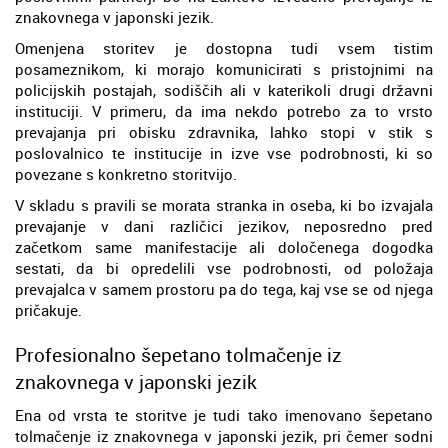
znakovnega v japonski jezik.
Omenjena storitev je dostopna tudi vsem tistim
posameznikom, ki morajo komunicirati s pristojnimi na
policijskih postajah, sodiščih ali v katerikoli drugi državni
instituciji. V primeru, da ima nekdo potrebo za to vrsto
prevajanja pri obisku zdravnika, lahko stopi v stik s
poslovalnico te institucije in izve vse podrobnosti, ki so
povezane s konkretno storitvijo.
V skladu s pravili se morata stranka in oseba, ki bo izvajala
prevajanje v dani različici jezikov, neposredno pred
začetkom same manifestacije ali določenega dogodka
sestati, da bi opredelili vse podrobnosti, od položaja
prevajalca v samem prostoru pa do tega, kaj vse se od njega
pričakuje.
Profesionalno šepetano tolmačenje iz
znakovnega v japonski jezik
Ena od vrsta te storitve je tudi tako imenovano šepetano
tolmačenje iz znakovnega v japonski jezik, pri čemer sodni