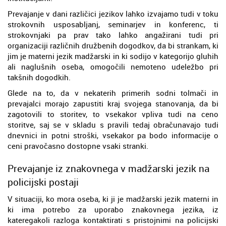
Prevajanje v dani različici jezikov lahko izvajamo tudi v toku
strokovnih usposabljanj, seminarjev in konferenc, ti
strokovnjaki pa prav tako lahko angažirani tudi pri
organizaciji različnih družbenih dogodkov, da bi strankam, ki
jim je materni jezik madžarski in ki sodijo v kategorijo gluhih
ali naglušnih oseba, omogočili nemoteno udeležbo pri
takšnih dogodkih.
Glede na to, da v nekaterih primerih sodni tolmači in
prevajalci morajo zapustiti kraj svojega stanovanja, da bi
zagotovili to storitev, to vsekakor vpliva tudi na ceno
storitve, saj se v skladu s pravili tedaj obračunavajo tudi
dnevnici in potni stroški, vsekakor pa bodo informacije o
ceni pravočasno dostopne vsaki stranki.
Prevajanje iz znakovnega v madžarski jezik na
policijski postaji
V situaciji, ko mora oseba, ki ji je madžarski jezik materni in
ki ima potrebo za uporabo znakovnega jezika, iz
kateregakoli razloga kontaktirati s pristojnimi na policijski