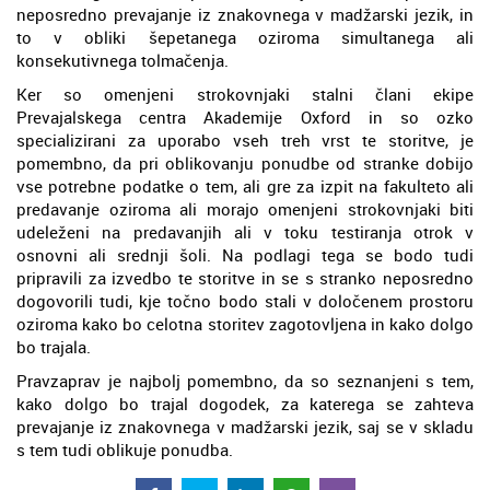
neposredno prevajanje iz znakovnega v madžarski jezik, in
to v obliki šepetanega oziroma simultanega ali
konsekutivnega tolmačenja.
Ker so omenjeni strokovnjaki stalni člani ekipe
Prevajalskega centra Akademije Oxford in so ozko
specializirani za uporabo vseh treh vrst te storitve, je
pomembno, da pri oblikovanju ponudbe od stranke dobijo
vse potrebne podatke o tem, ali gre za izpit na fakulteto ali
predavanje oziroma ali morajo omenjeni strokovnjaki biti
udeleženi na predavanjih ali v toku testiranja otrok v
osnovni ali srednji šoli. Na podlagi tega se bodo tudi
pripravili za izvedbo te storitve in se s stranko neposredno
dogovorili tudi, kje točno bodo stali v določenem prostoru
oziroma kako bo celotna storitev zagotovljena in kako dolgo
bo trajala.
Pravzaprav je najbolj pomembno, da so seznanjeni s tem,
kako dolgo bo trajal dogodek, za katerega se zahteva
prevajanje iz znakovnega v madžarski jezik, saj se v skladu
s tem tudi oblikuje ponudba.