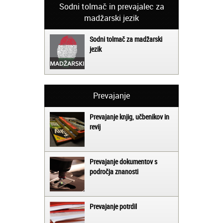
Sodni tolmač in prevajalec za
madžarski jezik
Sodni tolmač za madžarski
jezik
Prevajanje
Prevajanje knjig, učbenikov in
revij
Prevajanje dokumentov s
področja znanosti
Prevajanje potrdil