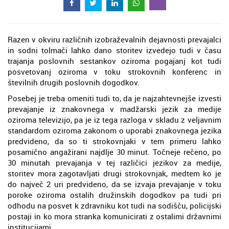
Razen v okviru različnih izobraževalnih dejavnosti prevajalci
in sodni tolmači lahko dano storitev izvedejo tudi v času
trajanja poslovnih sestankov oziroma pogajanj kot tudi
posvetovanj oziroma v toku strokovnih konferenc in
številnih drugih poslovnih dogodkov.
Posebej je treba omeniti tudi to, da je najzahtevnejše izvesti
prevajanje iz znakovnega v madžarski jezik za medije
oziroma televizijo, pa je iz tega razloga v skladu z veljavnim
standardom oziroma zakonom o uporabi znakovnega jezika
predvideno, da so ti strokovnjaki v tem primeru lahko
posamično angažirani najdlje 30 minut. Točneje rečeno, po
30 minutah prevajanja v tej različici jezikov za medije,
storitev mora zagotavljati drugi strokovnjak, medtem ko je
do največ 2 uri predvideno, da se izvaja prevajanje v toku
poroke oziroma ostalih družinskih dogodkov pa tudi pri
odhodu na posvet k zdravniku kot tudi na sodišču, policijski
postaji in ko mora stranka komunicirati z ostalimi državnimi
institucijami.