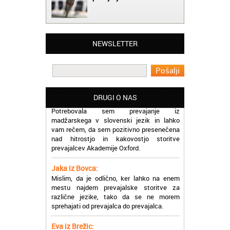
Matjaž iz Ajdovščine:
NEWSLETTER
Lahko pohvalim vse zaposlene v Akademiji
Oxford, ker so resnično profesionalni in
prevajalske storitve opravljajo hitro in
učinkoviti.
Martina iz Bleda:
DRUGI O NAS
Potrebovala sem prevajanje iz
madžarskega v slovenski jezik in lahko
vam rečem, da sem pozitivno presenečena
nad hitrostjo in kakovostjo storitve
prevajalcev Akademije Oxford.
Jaka iz Bovca:
Mislim, da je odlično, ker lahko na enem
mestu najdem prevajalske storitve za
različne jezike, tako da se ne morem
sprehajati od prevajalca do prevajalca.
Eva iz Brežic:
Nujno sem potrebovala prevod v francoski