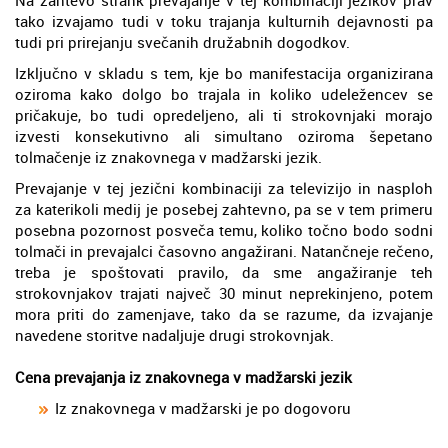
Na zahtevo strank prevajanje v tej kombinaciji jezikov prav
tako izvajamo tudi v toku trajanja kulturnih dejavnosti pa
tudi pri prirejanju svečanih družabnih dogodkov.
Izključno v skladu s tem, kje bo manifestacija organizirana
oziroma kako dolgo bo trajala in koliko udeležencev se
pričakuje, bo tudi opredeljeno, ali ti strokovnjaki morajo
izvesti konsekutivno ali simultano oziroma šepetano
tolmačenje iz znakovnega v madžarski jezik.
Prevajanje v tej jezični kombinaciji za televizijo in nasploh
za katerikoli medij je posebej zahtevno, pa se v tem primeru
posebna pozornost posveča temu, koliko točno bodo sodni
tolmači in prevajalci časovno angažirani. Natančneje rečeno,
treba je spoštovati pravilo, da sme angažiranje teh
strokovnjakov trajati največ 30 minut neprekinjeno, potem
mora priti do zamenjave, tako da se razume, da izvajanje
navedene storitve nadaljuje drugi strokovnjak.
Cena prevajanja iz znakovnega v madžarski jezik
Iz znakovnega v madžarski je po dogovoru