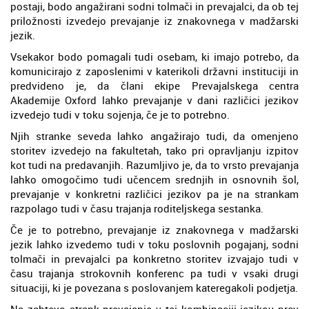
postaji, bodo angažirani sodni tolmači in prevajalci, da ob tej
priložnosti izvedejo prevajanje iz znakovnega v madžarski
jezik.
Vsekakor bodo pomagali tudi osebam, ki imajo potrebo, da
komunicirajo z zaposlenimi v katerikoli državni instituciji in
predvideno je, da člani ekipe Prevajalskega centra
Akademije Oxford lahko prevajanje v dani različici jezikov
izvedejo tudi v toku sojenja, če je to potrebno.
Njih stranke seveda lahko angažirajo tudi, da omenjeno
storitev izvedejo na fakultetah, tako pri opravljanju izpitov
kot tudi na predavanjih. Razumljivo je, da to vrsto prevajanja
lahko omogočimo tudi učencem srednjih in osnovnih šol,
prevajanje v konkretni različici jezikov pa je na strankam
razpolago tudi v času trajanja roditeljskega sestanka.
Če je to potrebno, prevajanje iz znakovnega v madžarski
jezik lahko izvedemo tudi v toku poslovnih pogajanj, sodni
tolmači in prevajalci pa konkretno storitev izvajajo tudi v
času trajanja strokovnih konferenc pa tudi v vsaki drugi
situaciji, ki je povezana s poslovanjem kateregakoli podjetja.