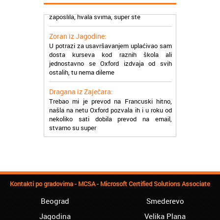
zaposlila, hvala svima, super ste
Zoran iz Jagodine:
U potrazi za usavršavanjem uplaćivao sam
dosta kurseva kod raznih škola ali
jednostavno se Oxford izdvaja od svih
ostalih, tu nema dileme
Dragana iz Zaječara:
Trebao mi je prevod na Francuski hitno,
našla na netu Oxford pozvala ih i u roku od
nekoliko sati dobila prevod na email,
stvarno su super
Petar iz Paraćina:
Završio kurs za automehaničara, zaposlio
se, ja ljudi ne znam šta bi radio sada da ne
postojite, Hvala Vam
Kontakti po gradovima - MCSA - Microsoft Certified Solutions Associate
Natasa iz Kraljeva:
Najbolji knjigovodstveni program! Sa
Beograd
Smederevo
lakoćom sam savladala tromesečni kurs
knjigovodstva. Sve pohvale!
Jagodina
Velika Plana