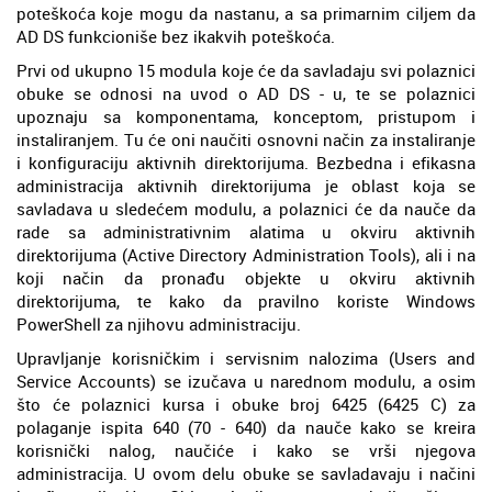
poteškoća koje mogu da nastanu, a sa primarnim ciljem da
AD DS funkcioniše bez ikakvih poteškoća.
Prvi od ukupno 15 modula koje će da savladaju svi polaznici
obuke se odnosi na uvod o AD DS - u, te se polaznici
upoznaju sa komponentama, konceptom, pristupom i
instaliranjem. Tu će oni naučiti osnovni način za instaliranje
i konfiguraciju aktivnih direktorijuma. Bezbedna i efikasna
administracija aktivnih direktorijuma je oblast koja se
savladava u sledećem modulu, a polaznici će da nauče da
rade sa administrativnim alatima u okviru aktivnih
direktorijuma (Active Directory Administration Tools), ali i na
koji način da pronađu objekte u okviru aktivnih
direktorijuma, te kako da pravilno koriste Windows
PowerShell za njihovu administraciju.
Upravljanje korisničkim i servisnim nalozima (Users and
Service Accounts) se izučava u narednom modulu, a osim
što će polaznici kursa i obuke broj 6425 (6425 C) za
polaganje ispita 640 (70 - 640) da nauče kako se kreira
korisnički nalog, naučiće i kako se vrši njegova
administracija. U ovom delu obuke se savladavaju i načini