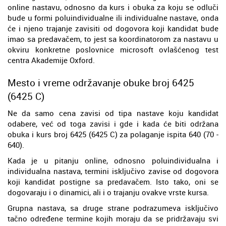
online nastavu, odnosno da kurs i obuka za koju se odluči
bude u formi poluindividualne ili individualne nastave, onda
će i njeno trajanje zavisiti od dogovora koji kandidat bude
imao sa predavačem, to jest sa koordinatorom za nastavu u
okviru konkretne poslovnice microsoft ovlašćenog test
centra Akademije Oxford.
Mesto i vreme održavanje obuke broj 6425
(6425 C)
Ne da samo cena zavisi od tipa nastave koju kandidat
odabere, već od toga zavisi i gde i kada će biti održana
obuka i kurs broj 6425 (6425 C) za polaganje ispita 640 (70 -
640).
Kada je u pitanju online, odnosno poluindividualna i
individualna nastava, termini isključivo zavise od dogovora
koji kandidat postigne sa predavačem. Isto tako, oni se
dogovaraju i o dinamici, ali i o trajanju ovakve vrste kursa.
Grupna nastava, sa druge strane podrazumeva isključivo
tačno određene termine kojih moraju da se pridržavaju svi