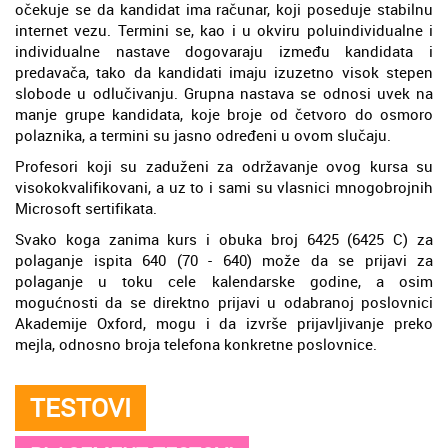
očekuje se da kandidat ima računar, koji poseduje stabilnu
internet vezu. Termini se, kao i u okviru poluindividualne i
individualne nastave dogovaraju između kandidata i
predavača, tako da kandidati imaju izuzetno visok stepen
slobode u odlučivanju. Grupna nastava se odnosi uvek na
manje grupe kandidata, koje broje od četvoro do osmoro
polaznika, a termini su jasno određeni u ovom slučaju.
Profesori koji su zaduženi za održavanje ovog kursa su
visokokvalifikovani, a uz to i sami su vlasnici mnogobrojnih
Microsoft sertifikata.
Svako koga zanima kurs i obuka broj 6425 (6425 C) za
polaganje ispita 640 (70 - 640) može da se prijavi za
polaganje u toku cele kalendarske godine, a osim
mogućnosti da se direktno prijavi u odabranoj poslovnici
Akademije Oxford, mogu i da izvrše prijavljivanje preko
mejla, odnosno broja telefona konkretne poslovnice.
TESTOVI