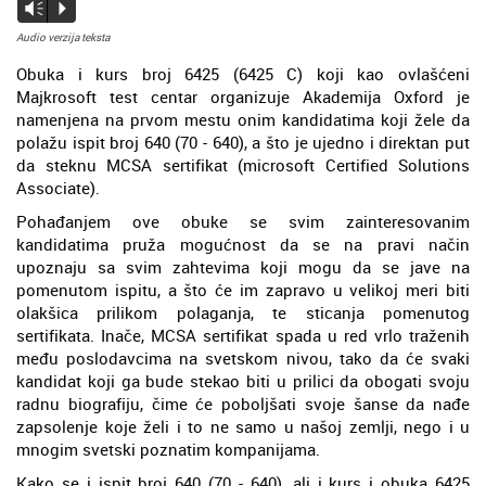
Vm
P
Audio verzija teksta
Obuka i kurs broj 6425 (6425 C) koji kao ovlašćeni
Majkrosoft test centar organizuje Akademija Oxford je
namenjena na prvom mestu onim kandidatima koji žele da
polažu ispit broj 640 (70 - 640), a što je ujedno i direktan put
da steknu MCSA sertifikat (microsoft Certified Solutions
Associate).
Pohađanjem ove obuke se svim zainteresovanim
kandidatima pruža mogućnost da se na pravi način
upoznaju sa svim zahtevima koji mogu da se jave na
pomenutom ispitu, a što će im zapravo u velikoj meri biti
olakšica prilikom polaganja, te sticanja pomenutog
sertifikata. Inače, MCSA sertifikat spada u red vrlo traženih
među poslodavcima na svetskom nivou, tako da će svaki
kandidat koji ga bude stekao biti u prilici da obogati svoju
radnu biografiju, čime će poboljšati svoje šanse da nađe
zapsolenje koje želi i to ne samo u našoj zemlji, nego i u
mnogim svetski poznatim kompanijama.
Kako se i ispit broj 640 (70 - 640), ali i kurs i obuka 6425