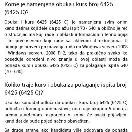
Kome je namenjena obuka i kurs broj 6425
(6425 C)?
Obuka i kurs 6425 (6425 C) je namenjena svim onim
kandidatima koji žele da polažu ispit 70 - 640, a obično je reč
o stručnjacima koji rade u oblasti informacionih tehnologija
i to prvenstveno koji rade sa aktivnim direktorijuma. U
pitanju je provera poznavanja rada na Windows serveru 2008
i Windows serveru 2008 R 2, tako da praktično svako ko
poseduje određeni nivo znanja u ovoj oblasti može da
pohađa kurs i obuku 6425 (6425 C) za polaganje ispita 640
(70 - 640).
Koliko traje kurs i obuka za polaganje ispita broj
6425 (6425 C)?
Ukoliko kandidat odluči da obuku i kurs broj 6425 (6425 C)
pohađa u formi grupne nastave, ona traje ukupno 5 dana, a
prema utvrđenom rasporedu o kome će svaki prijavljeni
kandidat da bude pojedinačno obavešten.
Sa druge strane, ako kandidatu više odgovara da pohađa