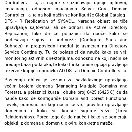
Controllers - a, a najpre se izučavaju opcije njihovog
instaliranja, odnosno instaliranja Server Core Domain
Controller - a, te na koji način se konfiguriše Global Catalog i
DFS - R Replication of SYSVOL. Naredna oblast se tiče
upravljanja sajtovima, ali se odnosi na Active Directory
Replication, tako da će polaznici da nauče kako se
podešavaju sajtovi i podmreže (Configure Sites and
Subnets), a pretposlednji modul je usmeren na Directory
Service Continuity. Tu će polaznici da nauče kako se vrši
monitoring aktivnih direktorijuma, odnosno na koji način se
uređuje baza podataka, te kako funkcioniše opcija pravljenja
rezervne kopije i oporavka AD DS - a i Domain Controllers - a.
Poslednja oblast je vezana za savladavanje upravljanja
većim brojem domena (Managing Multiple Domains and
Forests), a polaznici kursa i obuke broj 6425 (6425 C) će da
nauče kako se konfiguriše Domain and Dorest Functional
Levels, odnosno na koji način se vrši pravilno upravljanje
domenima i kako se koriste sigurne veze (Trust
Relationships). Pored toga će da nauče i kako se pomeraju
objekti iz domena u domen u okviru konkretne mreže.