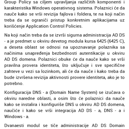
Group Policy sa ciljem upravljanja različitih komponenti i
karakteristika Windows operativnog sistema. Polaznici će da
nauče kako se vrši revizija fajlova i foldera, te na koji način
treba da se ograniči pristup konkretnim aplikacijama uz
korišćenje Application Control Policies.
Na koji način treba da se izvrši sigurna administracija AD DS
- a je predmet u okviru devetog modula kursa 6425 (6425 C),
a deseta oblast se odnosi na upoznavanje polaznika sa
načinima unapređenja bezbednosti autentikacije u okviru
AD DS domena. Polaznici obuke će da nauče kako se vrši
pravilna provera identiteta, što uključuje i sve specifične
zahteve u vezi sa lozinkom, ali će da nauče i kako treba da
bude izvršena revizija aktivnosti provere identiteta, ako je to
potrebno.
Konfiguracija DNS - a (Domain Name System) se izučava o
okviru naredne oblasti, a osim što će polaznici da nauče
kako se instalira i konfiguriše DNS u okviru AD DS domena,
naučiće i kako se vrši integracija AD DS - a, DNS - a i
Windows - a.
Dvanaesti modul se tiče administracije AD DS Domain