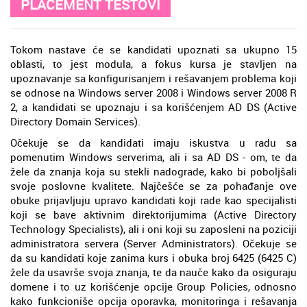
PLACEMENT TESTOVI
Tokom nastave će se kandidati upoznati sa ukupno 15
oblasti, to jest modula, a fokus kursa je stavljen na
upoznavanje sa konfigurisanjem i rešavanjem problema koji
se odnose na Windows server 2008 i Windows server 2008 R
2, a kandidati se upoznaju i sa korišćenjem AD DS (Active
Directory Domain Services).
Očekuje se da kandidati imaju iskustva u radu sa
pomenutim Windows serverima, ali i sa AD DS - om, te da
žele da znanja koja su stekli nadograde, kako bi poboljšali
svoje poslovne kvalitete. Najčešće se za pohađanje ove
obuke prijavljuju upravo kandidati koji rade kao specijalisti
koji se bave aktivnim direktorijumima (Active Directory
Technology Specialists), ali i oni koji su zaposleni na poziciji
administratora servera (Server Administrators). Očekuje se
da su kandidati koje zanima kurs i obuka broj 6425 (6425 C)
žele da usavrše svoja znanja, te da nauče kako da osiguraju
domene i to uz korišćenje opcije Group Policies, odnosno
kako funkcioniše opcija oporavka, monitoringa i rešavanja