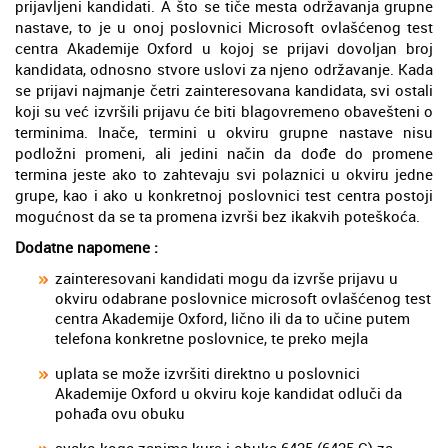
prijavljeni kandidati. A što se tiče mesta održavanja grupne
nastave, to je u onoj poslovnici Microsoft ovlašćenog test
centra Akademije Oxford u kojoj se prijavi dovoljan broj
kandidata, odnosno stvore uslovi za njeno održavanje. Kada
se prijavi najmanje četri zainteresovana kandidata, svi ostali
koji su već izvršili prijavu će biti blagovremeno obavešteni o
terminima. Inače, termini u okviru grupne nastave nisu
podložni promeni, ali jedini način da dođe do promene
termina jeste ako to zahtevaju svi polaznici u okviru jedne
grupe, kao i ako u konkretnoj poslovnici test centra postoji
mogućnost da se ta promena izvrši bez ikakvih poteškoća.
Dodatne napomene :
zainteresovani kandidati mogu da izvrše prijavu u
okviru odabrane poslovnice microsoft ovlašćenog test
centra Akademije Oxford, lično ili da to učine putem
telefona konkretne poslovnice, te preko mejla
uplata se može izvršiti direktno u poslovnici
Akademije Oxford u okviru koje kandidat odluči da
pohađa ovu obuku