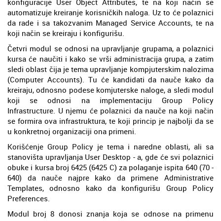
konfiguracije User Object Attributes, te na koji način se
automatizuje kreiranje korisničkih naloga. Uz to će polaznici
da rade i sa takozvanim Managed Service Accounts, te na
koji način se kreiraju i konfigurišu.
Četvri modul se odnosi na upravljanje grupama, a polaznici
kursa će naučiti i kako se vrši administracija grupa, a zatim
sledi oblast čija je tema upravljanje kompjuterskim nalozima
(Computer Accounts). Tu će kandidati da nauče kako da
kreiraju, odnosno podese komjuterske naloge, a sledi modul
koji se odnosi na implementaciju Group Policy
Infrastructure. U njemu će polaznici da nauče na koji način
se formira ova infrastruktura, te koji princip je najbolji da se
u konkretnoj organizaciji ona primeni.
Korišćenje Group Policy je tema i naredne oblasti, ali sa
stanovišta upravljanja User Desktop - a, gde će svi polaznici
obuke i kursa broj 6425 (6425 C) za polaganje ispita 640 (70 -
640) da nauče najpre kako da primene Administrative
Templates, odnosno kako da konfigurišu Group Policy
Preferences.
Modul broj 8 donosi znanja koja se odnose na primenu