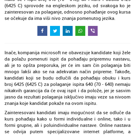
(6425 C) sprovode na engleskom jeziku, od svakoga ko je
zainteresovan za polaganje, odnosno pohađanje ovog kursa
se očekuje da ima viši nivo znanja pomenutog jezika.
Inače, kompanija microsoft ne obavezuje kandidate koji žele
da polažu pomenuti ispit da pohađaju pripremnu nastavu,
ali je to opšta preporuka, jer će im sam čin polaganja biti
mnogo lakši ako se na adekvatan način pripreme. Takođe,
kandidati koji se budu odlučili da pohađaju obuku i kurs
broj 6425 (6425 C) za polaganje ispita 640 (70 - 640) nemaju
nikakvih garancija da će ovaj ispit i da polože, jer je sasvim
jasno da rezultati polaganja isključivo imaju veze sa nivoom
znanja koje kandidat pokaže na ovom ispitu.
Zainteresovani kandidati imaju mogućnost da se odluče da
kurs pohađaju kako u formi individualne i online, tako i u
formi grupne, ali i poluindividualne nastave. Online nastava
se odvija putem specijalizovane internet platforme, a