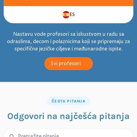
ES
Nastavu vode profesori sa iskustvom u radu sa
odraslima, decom i polaznicima koji se pripremaju za
specifične jezičke ciljeve i međunarodne ispite.
Svi profesori
ČESTA PITANJA
Odgovori na najčešća pitanja
Pretraga čestih pitanja