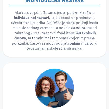
INDIVIDUALNA NASTAVA
Ako časove pohađa samo jedan polaznik, reč je o
individualnoj nastavi
, koja donosi niz prednosti u
učenju stranih jezika. Najčešće je biraju oni koji imaju
malo slobodnog vremena, a ne žele da odustanu od
izabranog kursa. Nastavni fond iznosi
40 školskih
časova
, sa terminima i tempom skrojenim prema
polazniku. Časovi se mogu odvijati
onlajn
ili
uživo
, u
prostorijama škole stranih jezika.