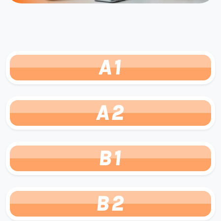
A1
A2
B1
B2