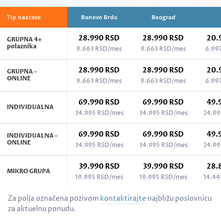
Tip nastave
Banovo Brdo
Beograd
28.990 RSD
28.990 RSD
20.
GRUPNA 4+
polaznika
9.663 RSD/mes
9.663 RSD/mes
6.99
28.990 RSD
28.990 RSD
20.
GRUPNA -
ONLINE
9.663 RSD/mes
9.663 RSD/mes
6.99
69.990 RSD
69.990 RSD
49.
INDIVIDUALNA
34.995 RSD/mes
34.995 RSD/mes
24.99
69.990 RSD
69.990 RSD
49.
INDIVIDUALNA -
ONLINE
34.995 RSD/mes
34.995 RSD/mes
24.99
39.990 RSD
39.990 RSD
28.
MIKRO GRUPA
19.995 RSD/mes
19.995 RSD/mes
14.44
Cenovnik kurseva po gradovima - Španski jezik, svi nivoi (A1–C2)
Za polja označena pozivom
kontaktirajte
najbližu poslovnicu
za aktuelnu ponudu.