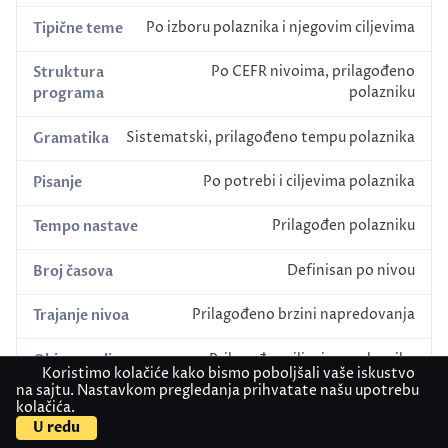
Po izboru polaznika i njegovim ciljevima
Tipične teme
Po CEFR nivoima, prilagođeno
Struktura
polazniku
programa
Sistematski, prilagođeno tempu polaznika
Gramatika
Po potrebi i ciljevima polaznika
Pisanje
Prilagođen polazniku
Tempo nastave
Definisan po nivou
Broj časova
Prilagođeno brzini napredovanja
Trajanje nivoa
Prilagođen ciljevima polaznika
Obim gradiva
Koristimo kolačiće kako bismo poboljšali vaše iskustvo
na sajtu. Nastavkom pregledanja prihvatate našu upotrebu
Po dogovoru sa profesorom
Posvećenost van časa
kolačića.
U redu