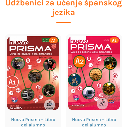
Udžbenici za učenje španskog
jezika
A1
A2
Nuevo Prisma – Libro
Nuevo Prisma – Libro
del alumno
del alumno