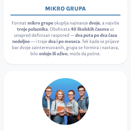
MIKRO GRUPA
Format
mikro grupe
okuplja najmanje
dvoje
, a najviše
troje polaznika
. Obuhvata
40 školskih časova
uz
unapred definisan raspored —
dva puta po dva časa
nedeljno
— i traje
dva i po meseca
. Tek kada se prijave
bar dvoje zainteresovanih, grupa se formira i nastava,
bilo
onlajn ili uživo
, može da počne.