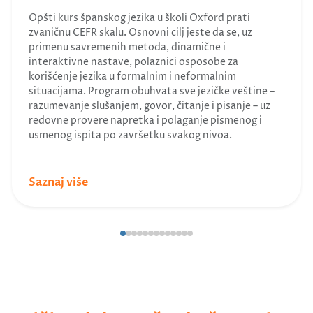
Opšti kurs španskog jezika u školi Oxford prati
zvaničnu CEFR skalu. Osnovni cilj jeste da se, uz
primenu savremenih metoda, dinamične i
interaktivne nastave, polaznici osposobe za
korišćenje jezika u formalnim i neformalnim
situacijama. Program obuhvata sve jezičke veštine –
razumevanje slušanjem, govor, čitanje i pisanje – uz
redovne provere napretka i polaganje pismenog i
usmenog ispita po završetku svakog nivoa.
Saznaj više