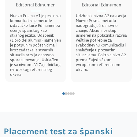
Editorial Edinumen
Editorial Edinumen
Nuevo Prisma A1 je prvi nivo
Udžbenik nivoa A2 nastavlja
komunikativne metode
Nuevo Prisma metodu
izdavačke kuće Edinumen za
nadograđujući osnovno
učenje španskog kao
znanje. Akcioni pristup
stranog jezika. Udžbenik
usmeren na polaznika razvija
(Libro del alumno) namenjen
veštine potrebne za
je potpunim početnicima i
svakodnevnu komunikaciju i
kroz zadatke iz stvarnih
snalaženje u poznatim
situacija razvija osnovno
situacijama. Pokriva nivo A2
sporazumevanje. Usklađen
prema Zajedničkom
je sa nivoom A1 Zajedničkog
evropskom referentnom
evropskog referentnog
okviru.
okvira.
Placement test za španski