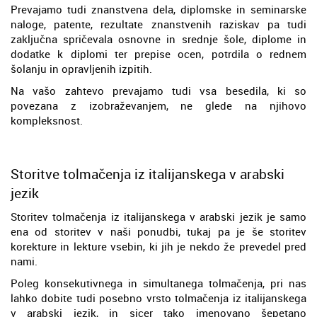
Prevajamo tudi znanstvena dela, diplomske in seminarske
naloge, patente, rezultate znanstvenih raziskav pa tudi
zaključna spričevala osnovne in srednje šole, diplome in
dodatke k diplomi ter prepise ocen, potrdila o rednem
šolanju in opravljenih izpitih.
Na vašo zahtevo prevajamo tudi vsa besedila, ki so
povezana z izobraževanjem, ne glede na njihovo
kompleksnost.
Storitve tolmačenja iz italijanskega v arabski
jezik
Storitev tolmačenja iz italijanskega v arabski jezik je samo
ena od storitev v naši ponudbi, tukaj pa je še storitev
korekture in lekture vsebin, ki jih je nekdo že prevedel pred
nami.
Poleg konsekutivnega in simultanega tolmačenja, pri nas
lahko dobite tudi posebno vrsto tolmačenja iz italijanskega
v arabski jezik, in sicer tako imenovano šepetano