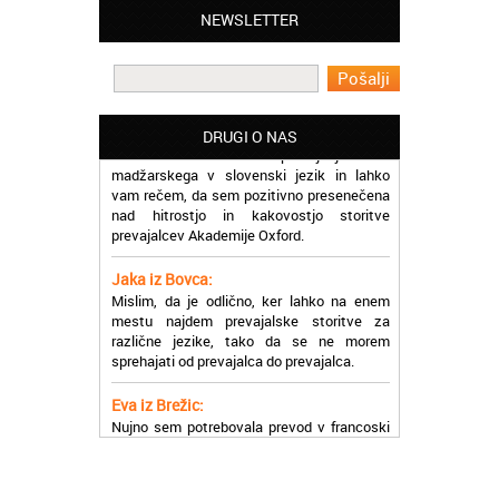
Lahko pohvalim vse zaposlene v Akademiji
NEWSLETTER
Oxford, ker so resnično profesionalni in
prevajalske storitve opravljajo hitro in
učinkoviti.
Martina iz Bleda:
Potrebovala sem prevajanje iz
DRUGI O NAS
madžarskega v slovenski jezik in lahko
vam rečem, da sem pozitivno presenečena
nad hitrostjo in kakovostjo storitve
prevajalcev Akademije Oxford.
Jaka iz Bovca:
Mislim, da je odlično, ker lahko na enem
mestu najdem prevajalske storitve za
različne jezike, tako da se ne morem
sprehajati od prevajalca do prevajalca.
Eva iz Brežic:
Nujno sem potrebovala prevod v francoski
jezik, na spletu sem našla Oxford, jih
poklicala in v roku nekaj ur sem po
elektronski pošti prejela prevod. Resnično
so izjemni!