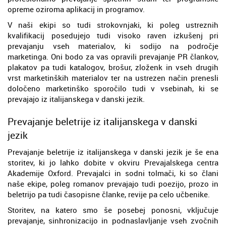
opreme oziroma aplikacij in programov.
V naši ekipi so tudi strokovnjaki, ki poleg ustreznih
kvalifikacij posedujejo tudi visoko raven izkušenj pri
prevajanju vseh materialov, ki sodijo na področje
marketinga. Oni bodo za vas opravili prevajanje PR člankov,
plakatov pa tudi katalogov, brošur, zloženk in vseh drugih
vrst marketinških materialov ter na ustrezen način prenesli
določeno marketinško sporočilo tudi v vsebinah, ki se
prevajajo iz italijanskega v danski jezik.
Prevajanje beletrije iz italijanskega v danski
jezik
Prevajanje beletrije iz italijanskega v danski jezik je še ena
storitev, ki jo lahko dobite v okviru Prevajalskega centra
Akademije Oxford. Prevajalci in sodni tolmači, ki so člani
naše ekipe, poleg romanov prevajajo tudi poezijo, prozo in
beletrijo pa tudi časopisne članke, revije pa celo učbenike.
Storitev, na katero smo še posebej ponosni, vključuje
prevajanje, sinhronizacijo in podnaslavljanje vseh zvočnih