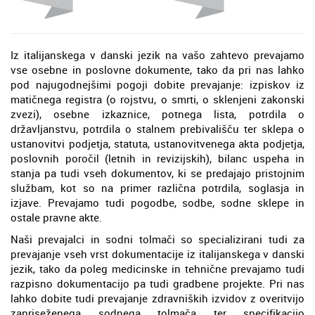
Iz italijanskega v danski jezik na vašo zahtevo prevajamo
vse osebne in poslovne dokumente, tako da pri nas lahko
pod najugodnejšimi pogoji dobite prevajanje: izpiskov iz
matičnega registra (o rojstvu, o smrti, o sklenjeni zakonski
zvezi), osebne izkaznice, potnega lista, potrdila o
državljanstvu, potrdila o stalnem prebivališču ter sklepa o
ustanovitvi podjetja, statuta, ustanovitvenega akta podjetja,
poslovnih poročil (letnih in revizijskih), bilanc uspeha in
stanja pa tudi vseh dokumentov, ki se predajajo pristojnim
službam, kot so na primer različna potrdila, soglasja in
izjave. Prevajamo tudi pogodbe, sodbe, sodne sklepe in
ostale pravne akte.
Naši prevajalci in sodni tolmači so specializirani tudi za
prevajanje vseh vrst dokumentacije iz italijanskega v danski
jezik, tako da poleg medicinske in tehnične prevajamo tudi
razpisno dokumentacijo pa tudi gradbene projekte. Pri nas
lahko dobite tudi prevajanje zdravniških izvidov z overitvijo
zapriseženega sodnega tolmača ter specifikacijo