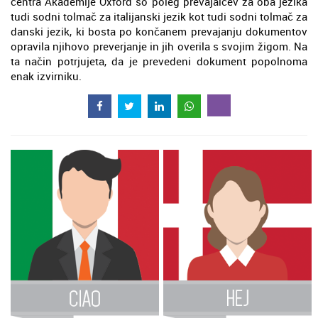
centra Akademije Oxford so poleg prevajalcev za oba jezika
tudi sodni tolmač za italijanski jezik kot tudi sodni tolmač za
danski jezik, ki bosta po končanem prevajanju dokumentov
opravila njihovo preverjanje in jih overila s svojim žigom. Na
ta način potrjujeta, da je prevedeni dokument popolnoma
enak izvirniku.