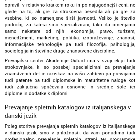
opravili v relativno kratkem roku in po najugodnejši ceni, ne
glede na to, ali gre za strokovna besedila ali pa gre za
vsebine, ki so namenjene širši javnosti. Veliko je število
področij, za katera smo specializirani, tako da omenjamo
samo nekatere od njih: ekonomija, pravo, turizem,
menedžment, marketing, politika, izobraževanje, znanost,
informacijske tehnologije pa tudi filozofija, psihologija,
sociologija in številne druge znanstvene discipline.
Prevajalski center Akademije Oxford ima v svoji ekipi tudi
strokovnjake, ki so posebej specializirani za prevajanje
znanstvenih del in raziskav, na vašo zahtevo pa prevajamo
tudi patente pa tudi diplomske in maturitetne naloge kot
tudi zaključna spričevala osnovne in srednje šole ter
diplome in dodatke k diplomi.
Prevajanje spletnih katalogov iz italijanskega v
danski jezik
Poleg storitve prevajanja spletnih katalogov iz italijanskega
v danski jezik, smo v priložnosti, da vam ponudimo tudi
profesionalno prevajanje spletnih strani ter programske