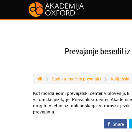
Prevajanje besedil iz
Sodni tolmači in prevajalci
Italijanski
Kot morda edini prevajalski center v Sloveniji, ki
v romski jezik, je Prevajalski center Akademij
drugih vsebin iz italijanskega v romski jezi
prevajanja.
Share