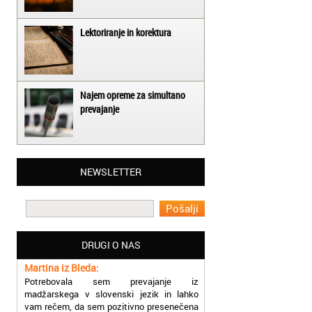
Lektoriranje in korektura
Najem opreme za simultano
prevajanje
NEWSLETTER
Matjaž iz Ajdovščine:
Lahko pohvalim vse zaposlene v Akademiji
Oxford, ker so resnično profesionalni in
prevajalske storitve opravljajo hitro in
učinkoviti.
DRUGI O NAS
Martina iz Bleda:
Potrebovala sem prevajanje iz
madžarskega v slovenski jezik in lahko
vam rečem, da sem pozitivno presenečena
nad hitrostjo in kakovostjo storitve