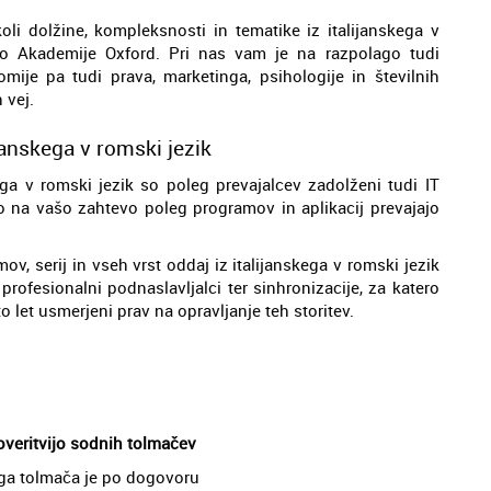
koli dolžine, kompleksnosti in tematike iz italijanskega v
co Akademije Oxford. Pri nas vam je na razpolago tudi
omije pa tudi prava, marketinga, psihologije in številnih
 vej.
anskega v romski jezik
ga v romski jezik so poleg prevajalcev zadolženi tudi IT
hko na vašo zahtevo poleg programov in aplikacij prevajajo
ov, serij in vseh vrst oddaj iz italijanskega v romski jezik
 profesionalni podnaslavljalci ter sinhronizacije, za katero
o let usmerjeni prav na opravljanje teh storitev.
 overitvijo sodnih tolmačev
nega tolmača je po dogovoru