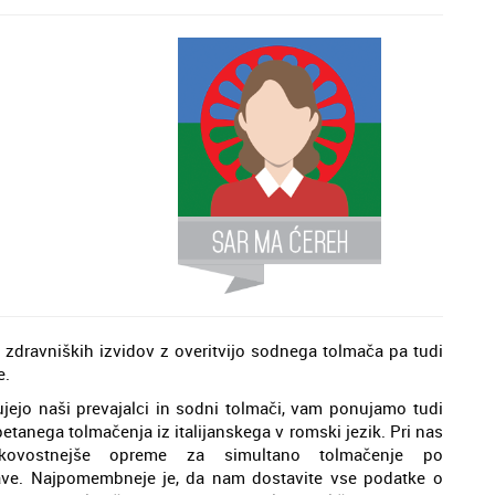
 zdravniških izvidov z overitvijo sodnega tolmača pa tudi
e.
dujejo naši prevajalci in sodni tolmači, vam ponujamo tudi
etanega tolmačenja iz italijanskega v romski jezik. Pri nas
kovostnejše opreme za simultano tolmačenje po
ave. Najpomembneje je, da nam dostavite vse podatke o