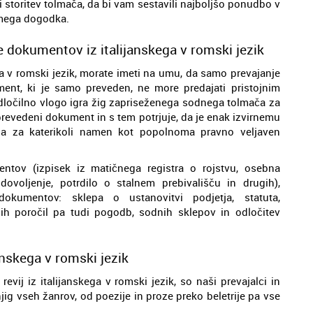
 storitev tolmača, da bi vam sestavili najboljšo ponudbo v
amega dogodka.
 dokumentov iz italijanskega v romski jezik
a v romski jezik, morate imeti na umu, da samo prevajanje
ent, ki je samo preveden, ne more predajati pristojnim
 Odločilno vlogo igra žig zapriseženega sodnega tolmača za
ja prevedeni dokument in s tem potrjuje, da je enak izvirnemu
ja za katerikoli namen kot popolnoma pravno veljaven
ntov (izpisek iz matičnega registra o rojstvu, osebna
dovoljenje, potrdilo o stalnem prebivališču in drugih),
dokumentov: sklepa o ustanovitvi podjetja, statuta,
nih poročil pa tudi pogodb, sodnih sklepov in odločitev
anskega v romski jezik
evij iz italijanskega v romski jezik, so naši prevajalci in
njig vseh žanrov, od poezije in proze preko beletrije pa vse