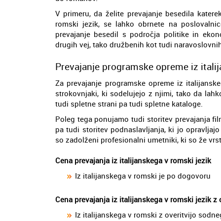
V primeru, da želite prevajanje besedila katere
romski jezik, se lahko obrnete na poslovalni
prevajanje besedil s področja politike in ekon
drugih vej, tako družbenih kot tudi naravoslovnih
Prevajanje programske opreme iz italij
Za prevajanje programske opreme iz italijanske
strokovnjaki, ki sodelujejo z njimi, tako da la
tudi spletne strani pa tudi spletne kataloge.
Poleg tega ponujamo tudi storitev prevajanja film
pa tudi storitev podnaslavljanja, ki jo opravljajo
so zadolženi profesionalni umetniki, ki so že vrst
Cena prevajanja iz italijanskega v romski jezik
Iz italijanskega v romski je po dogovoru
Cena prevajanja iz italijanskega v romski jezik z
Iz italijanskega v romski z overitvijo sod