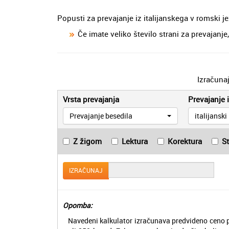
Popusti za prevajanje iz italijanskega v romski je
Če imate veliko število strani za prevajan
Izračuna
Vrsta prevajanja
Prevajanje i
Prevajanje besedila
italijanski
Z žigom
Lektura
Korektura
S
IZRAČUNAJ
Opomba:
Navedeni kalkulator izračunava predvideno ceno p