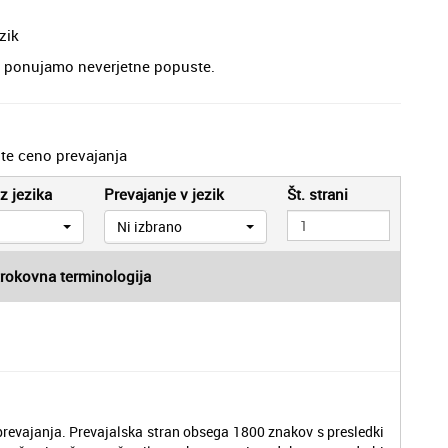
zik
je, ponujamo neverjetne popuste.
jte ceno prevajanja
z jezika
Prevajanje v jezik
Št. strani
Ni izbrano
trokovna terminologija
revajanja. Prevajalska stran obsega 1800 znakov s presledki