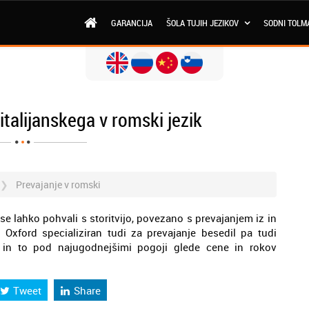
GARANCIJA
ŠOLA TUJIH JEZIKOV
SODNI TOLM
 italijanskega v romski jezik
Prevajanje v romski
 se lahko pohvali s storitvijo, povezano s prevajanjem iz in
e Oxford specializiran tudi za prevajanje besedil pa tudi
k, in to pod najugodnejšimi pogoji glede cene in rokov
Tweet
Share