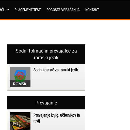
AČI
PLACEMENT TEST
POGOSTA VPRAŠANJA
KONTAKT
Sodni tolmač in prevajalec za
romski jezik
Sodni tolmač za romski jezik
Prevajanje
Prevajanje knjig, učbenikov in
revij