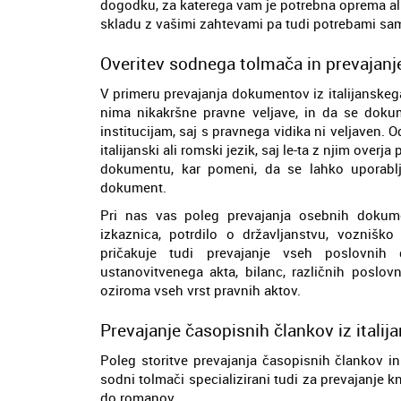
dogodku, za katerega vam je potrebna oprema ali
skladu z vašimi zahtevami pa tudi potrebami s
Overitev sodnega tolmača in prevajanje
V primeru prevajanja dokumentov iz italijanskeg
nima nikakršne pravne veljave, in da se dokum
institucijam, saj s pravnega vidika ni veljaven.
italijanski ali romski jezik, saj le-ta z njim over
dokumentu, kar pomeni, da se lahko uporabl
dokument.
Pri nas vas poleg prevajanja osebnih dokume
izkaznica, potrdilo o državljanstvu, vozniško 
pričakuje tudi prevajanje vseh poslovnih 
ustanovitvenega akta, bilanc, različnih poslov
oziroma vseh vrst pravnih aktov.
Prevajanje časopisnih člankov iz italij
Poleg storitve prevajanja časopisnih člankov in r
sodni tolmači specializirani tudi za prevajanje k
do romanov.