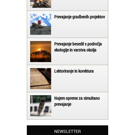
Prevajanje gradbenih projektov
Prevajanje besedil s področja
ekologije in varstva okolja
Lektoriranje in korektura
Najem opreme za simultano
prevajanje
Matjaž iz Ajdovščine:
NEWSLETTER
Lahko pohvalim vse zaposlene v Akademiji