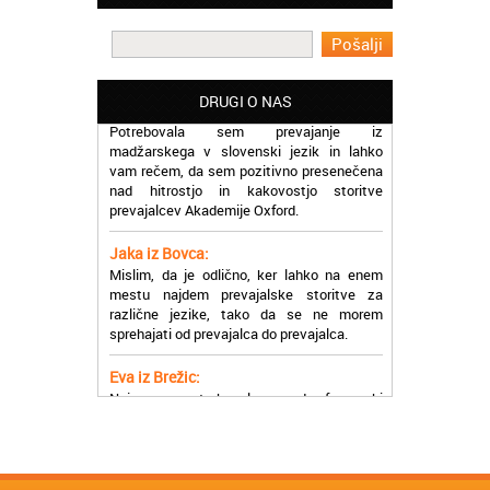
Oxford, ker so resnično profesionalni in
prevajalske storitve opravljajo hitro in
učinkoviti.
Martina iz Bleda:
DRUGI O NAS
Potrebovala sem prevajanje iz
madžarskega v slovenski jezik in lahko
vam rečem, da sem pozitivno presenečena
nad hitrostjo in kakovostjo storitve
prevajalcev Akademije Oxford.
Jaka iz Bovca:
Mislim, da je odlično, ker lahko na enem
mestu najdem prevajalske storitve za
različne jezike, tako da se ne morem
sprehajati od prevajalca do prevajalca.
Eva iz Brežic:
Nujno sem potrebovala prevod v francoski
jezik, na spletu sem našla Oxford, jih
poklicala in v roku nekaj ur sem po
elektronski pošti prejela prevod. Resnično
so izjemni!