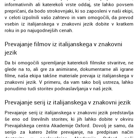
informativnih ali katerekoli vrste oddaj, ste lahko povsem
prepričani, da bodo strokovnjaki, ki so zaposleni v naši ekipi,
v celoti izpolnili vašo zahtevo in vam omogočili, da prevod
vsebin iz italijanskega v znakovni jezik dobite v kratkem
roku in po najugodnejših cenah.
Prevajanje filmov iz italijanskega v znakovni
jezik
Da bi omogočili spremljanje katerekoli filmske stvaritve, ne
glede na to, ali gre za animirane, dokumentarne ali igrane
filme, naša ekipa takšne materiale prevaja iz italijanskega v
znakovni jezik. V primeru, da vam tako bolj ustreza, lahko
ponudimo tudi storitev podnaslavljanja v naš jezik.
Prevajanje serij iz italijanskega v znakovni jezik
Prevajanje serij iz italijanskega v znakovni jezik predstavlja
še eno od številnih storitev, ki jih lahko dobite v okviru
Prevajalskega centra Akademije Oxford. Dovolj je samo, da
serijo za katero želite prevajanje, na predpisan način