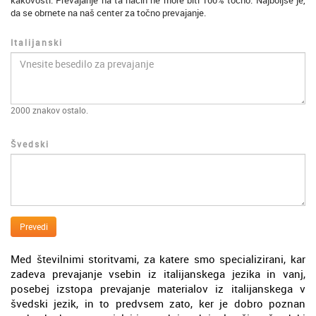
kakovosti. Prevajanje na ta način ne more biti 100% točno. Najboljše je,
da se obrnete na naš center za točno prevajanje.
Italijanski
2000
znakov ostalo.
Švedski
Prevedi
Med številnimi storitvami, za katere smo specializirani, kar
zadeva prevajanje vsebin iz italijanskega jezika in vanj,
posebej izstopa prevajanje materialov iz italijanskega v
švedski jezik, in to predvsem zato, ker je dobro poznan