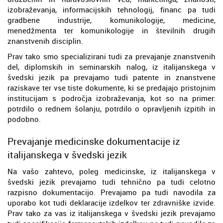
izobraževanja, informacijskih tehnologij, financ pa tudi
gradbene industrije, komunikologije, medicine,
menedžmenta ter komunikologije in številnih drugih
znanstvenih disciplin.
Prav tako smo specializirani tudi za prevajanje znanstvenih
del, diplomskih in seminarskih nalog, iz italijanskega v
švedski jezik pa prevajamo tudi patente in znanstvene
raziskave ter vse tiste dokumente, ki se predajajo pristojnim
institucijam s področja izobraževanja, kot so na primer:
potrdilo o rednem šolanju, potrdilo o opravljenih izpitih in
podobno.
Prevajanje medicinske dokumentacije iz
italijanskega v švedski jezik
Na vašo zahtevo, poleg medicinske, iz italijanskega v
švedski jezik prevajamo tudi tehnično pa tudi celotno
razpisno dokumentacijo. Prevajamo pa tudi navodila za
uporabo kot tudi deklaracije izdelkov ter zdravniške izvide.
Prav tako za vas iz italijanskega v švedski jezik prevajamo