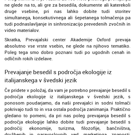
ne glede na to, ali gre za besedila, dokumente ali katerekoli
druge vsebine, pri nas lahko dobite tudi storitev
simultanega, konsekutivnega ali šepetanega tolmačenja pa
tudi podnaslavljanje in sinhronizacijo prevedenih zvočnih in
video materialov.
Skratka, Prevajalski center Akademije Oxford prevaja
absolutno vse vrste vsebin, ne glede na njihovo tematiko.
Poleg tega smo dobro poznani tudi po ugodnih cenah in
odličnih rokih izdelave.
Prevajanje besedil s področja ekologije iz
italijanskega v švedski jezik
Če pridete v položaj, da vam je potrebno prevajanje besedil s
področja ekologije iz italijanskega v švedski jezik, s
ponosom poudarjamo, da naši prevajalci in sodni tolmači
pokrivajo tudi to in vsa ostala področja zanimanja. Praktično
gledano to pomeni, da pri nas poleg prevajanja besedil s
področja ekologije lahko dobite tudi prevajanje besedil s
področij: ekonomije, turizma, filozofije, bančništva,
družbenih in naravoslovnih ved, marketinga, znanosti,