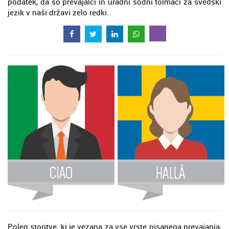
podatek, da so prevajalci in uradni sodni tolmači za švedski
jezik v naši državi zelo redki.
Poleg storitve, ki je vezana za vse vrste pisanega prevajanja,