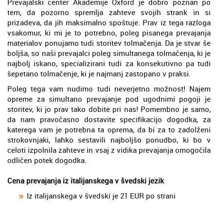
Prevajalski center Akademije Oxford je dobro poznan po
tem, da pozorno spremlja zahteve svojih strank in si
prizadeva, da jih maksimalno spoštuje. Prav iz tega razloga
vsakomur, ki mi je to potrebno, poleg pisanega prevajanja
materialov ponujamo tudi storitev tolmačenja. Da je stvar še
boljša, so naši prevajalci poleg simultanega tolmačenja, ki je
najbolj iskano, specializirani tudi za konsekutivno pa tudi
šepetano tolmačenje, ki je najmanj zastopano v praksi.
Poleg tega vam nudimo tudi neverjetno možnost! Najem
opreme za simultano prevajanje pod ugodnimi pogoji je
storitev, ki jo prav tako dobite pri nas! Pomembno je samo,
da nam pravočasno dostavite specifikacijo dogodka, za
katerega vam je potrebna ta oprema, da bi za to zadolženi
strokovnjaki, lahko sestavili najboljšo ponudbo, ki bo v
celoti izpolnila zahteve in vsaj z vidika prevajanja omogočila
odličen potek dogodka.
Cena prevajanja iz italijanskega v švedski jezik
Iz italijanskega v švedski je 21 EUR po strani