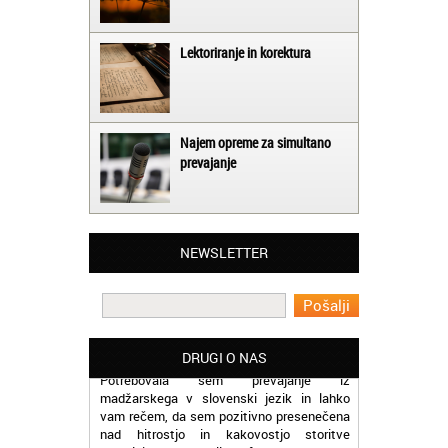
Lektoriranje in korektura
Najem opreme za simultano
prevajanje
Matjaž iz Ajdovščine:
Lahko pohvalim vse zaposlene v Akademiji
NEWSLETTER
Oxford, ker so resnično profesionalni in
prevajalske storitve opravljajo hitro in
učinkoviti.
Martina iz Bleda:
DRUGI O NAS
Potrebovala sem prevajanje iz
madžarskega v slovenski jezik in lahko
vam rečem, da sem pozitivno presenečena
nad hitrostjo in kakovostjo storitve
prevajalcev Akademije Oxford.