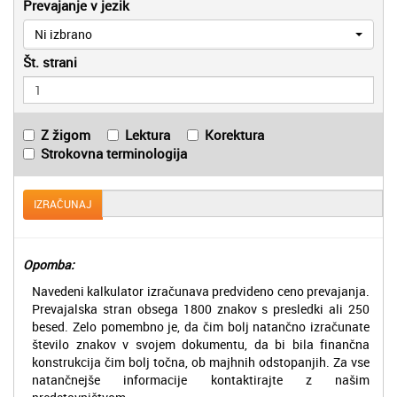
Prevajanje v jezik
Ni izbrano
Št. strani
Z žigom
Lektura
Korektura
Strokovna terminologija
IZRAČUNAJ
Opomba:
Navedeni kalkulator izračunava predvideno ceno prevajanja.
Prevajalska stran obsega 1800 znakov s presledki ali 250
besed. Zelo pomembno je, da čim bolj natančno izračunate
število znakov v svojem dokumentu, da bi bila finančna
konstrukcija čim bolj točna, ob majhnih odstopanjih. Za vse
natančnejše informacije kontaktirajte z našim