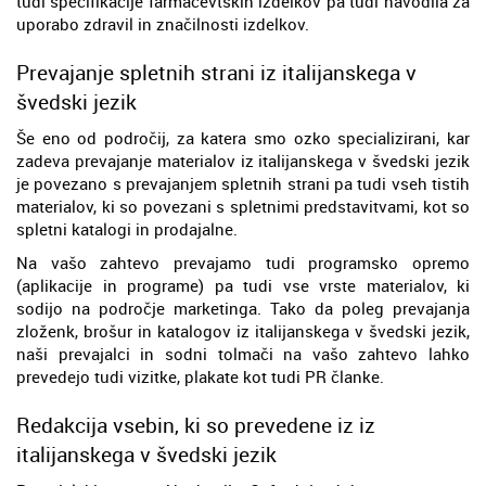
tudi specifikacije farmacevtskih izdelkov pa tudi navodila za
uporabo zdravil in značilnosti izdelkov.
Prevajanje spletnih strani iz italijanskega v
švedski jezik
Še eno od področij, za katera smo ozko specializirani, kar
zadeva prevajanje materialov iz italijanskega v švedski jezik
je povezano s prevajanjem spletnih strani pa tudi vseh tistih
materialov, ki so povezani s spletnimi predstavitvami, kot so
spletni katalogi in prodajalne.
Na vašo zahtevo prevajamo tudi programsko opremo
(aplikacije in programe) pa tudi vse vrste materialov, ki
sodijo na področje marketinga. Tako da poleg prevajanja
zloženk, brošur in katalogov iz italijanskega v švedski jezik,
naši prevajalci in sodni tolmači na vašo zahtevo lahko
prevedejo tudi vizitke, plakate kot tudi PR članke.
Redakcija vsebin, ki so prevedene iz iz
italijanskega v švedski jezik