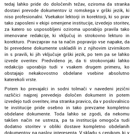
tedaj lahko pride do določenih težav, oziroma da stranka
dostavi prevode dokumentov iz romskega v grški jezik, ki
niso profesionalni. Vsekakor lektorji in korektorji, ki so prav
tako zaposleni v ekipi omenjene institucije, izvedejo storitev,
za katero so usposobljeni oziroma uporabijo pravila tako
imenovane redakcije, ki vključuj in strokovno lekturo in
korekturo. Pravzaprav na ta način popravijo vse napake, da
bi prevedene dokumente uskladili in z njihovim izvirnikom
in s pravili, ki jih vključuje grški jezik, po tem pa se lahko
izvede overitev. Predvideno je, da ti strokovnjaki lahko
redakcijo uporabijo tudi v vsakem drugem primeru, ko
obstajajo nekakovostno obdelane vsebine absolutno
katerekoli vrste.
Potem ko prevajalci in sodni tolmači v navedeni jezični
različici najprej prevedejo določen dokument in potem
izvedejo tudi overitev, ima stranka pravico, da v poslovalnico
te institucije pride osebno in tako prevzame kompletno
obdelane dokumente. Toda lahko se zgodi, da nekomu
takšen način ne ustreza, pa ta institucija omogoča tudi
dodatno storitev v obliki dostave kompletno obdelanih
dokumentov na naslov interesenta. V skladu s cenikom, ki v