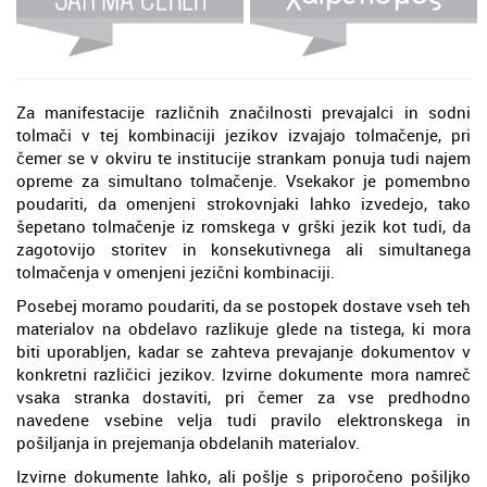
Za manifestacije različnih značilnosti prevajalci in sodni
tolmači v tej kombinaciji jezikov izvajajo tolmačenje, pri
čemer se v okviru te institucije strankam ponuja tudi najem
opreme za simultano tolmačenje. Vsekakor je pomembno
poudariti, da omenjeni strokovnjaki lahko izvedejo, tako
šepetano tolmačenje iz romskega v grški jezik kot tudi, da
zagotovijo storitev in konsekutivnega ali simultanega
tolmačenja v omenjeni jezični kombinaciji.
Posebej moramo poudariti, da se postopek dostave vseh teh
materialov na obdelavo razlikuje glede na tistega, ki mora
biti uporabljen, kadar se zahteva prevajanje dokumentov v
konkretni različici jezikov. Izvirne dokumente mora namreč
vsaka stranka dostaviti, pri čemer za vse predhodno
navedene vsebine velja tudi pravilo elektronskega in
pošiljanja in prejemanja obdelanih materialov.
Izvirne dokumente lahko, ali pošlje s priporočeno pošiljko