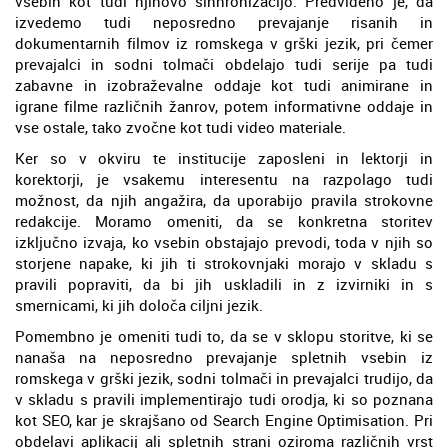
vsebin kot tudi njihovo sinhronizacijo. Predvideno je, da
izvedemo tudi neposredno prevajanje risanih in
dokumentarnih filmov iz romskega v grški jezik, pri čemer
prevajalci in sodni tolmači obdelajo tudi serije pa tudi
zabavne in izobraževalne oddaje kot tudi animirane in
igrane filme različnih žanrov, potem informativne oddaje in
vse ostale, tako zvočne kot tudi video materiale.
Ker so v okviru te institucije zaposleni in lektorji in
korektorji, je vsakemu interesentu na razpolago tudi
možnost, da njih angažira, da uporabijo pravila strokovne
redakcije. Moramo omeniti, da se konkretna storitev
izključno izvaja, ko vsebin obstajajo prevodi, toda v njih so
storjene napake, ki jih ti strokovnjaki morajo v skladu s
pravili popraviti, da bi jih uskladili in z izvirniki in s
smernicami, ki jih določa ciljni jezik.
Pomembno je omeniti tudi to, da se v sklopu storitve, ki se
nanaša na neposredno prevajanje spletnih vsebin iz
romskega v grški jezik, sodni tolmači in prevajalci trudijo, da
v skladu s pravili implementirajo tudi orodja, ki so poznana
kot SEO, kar je skrajšano od Search Engine Optimisation. Pri
obdelavi aplikacij ali spletnih strani oziroma različnih vrst