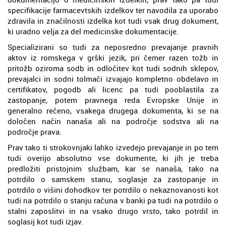
specifikacije farmacevtskih izdelkov ter navodila za uporabo
zdravila in značilnosti izdelka kot tudi vsak drug dokument,
ki uradno velja za del medicinske dokumentacije.
Specializirani so tudi za neposredno prevajanje pravnih
aktov iz romskega v grški jezik, pri čemer razen tožb in
pritožb oziroma sodb in odločitev kot tudi sodnih sklepov,
prevajalci in sodni tolmači izvajajo kompletno obdelavo in
certifikatov, pogodb ali licenc pa tudi pooblastila za
zastopanje, potem pravnega reda Evropske Unije in
generalno rečeno, vsakega drugega dokumenta, ki se na
določen način nanaša ali na področje sodstva ali na
področje prava.
Prav tako ti strokovnjaki lahko izvedejo prevajanje in po tem
tudi overijo absolutno vse dokumente, ki jih je treba
predložiti pristojnim službam, kar se nanaša, tako na
potrdilo o samskem stanu, soglasje za zastopanje in
potrdilo o višini dohodkov ter potrdilo o nekaznovanosti kot
tudi na potrdilo o stanju računa v banki pa tudi na potrdilo o
stalni zaposlitvi in na vsako drugo vrsto, tako potrdil in
soglasij kot tudi izjav.