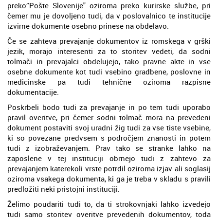
preko”Pošte Slovenije" oziroma preko kurirske službe, pri
čemer mu je dovoljeno tudi, da v poslovalnico te institucije
izvirne dokumente osebno prinese na obdelavo.
Če se zahteva prevajanje dokumentov iz romskega v grški
jezik, morajo interesenti za to storitev vedeti, da sodni
tolmači in prevajalci obdelujejo, tako pravne akte in vse
osebne dokumente kot tudi vsebino gradbene, poslovne in
medicinske pa tudi tehnične oziroma razpisne
dokumentacije.
Poskrbeli bodo tudi za prevajanje in po tem tudi uporabo
pravil overitve, pri čemer sodni tolmač mora na prevedeni
dokument postaviti svoj uradni žig tudi za vse tiste vsebine,
ki so povezane predvsem s področjem znanosti in potem
tudi z izobraževanjem. Prav tako se stranke lahko na
zaposlene v tej instituciji obrnejo tudi z zahtevo za
prevajanjem katerekoli vrste potrdil oziroma izjav ali soglasij
oziroma vsakega dokumenta, ki ga je treba v skladu s pravili
predložiti neki pristojni instituciji.
Želimo poudariti tudi to, da ti strokovnjaki lahko izvedejo
tudi samo storitev overitve prevedenih dokumentov, toda