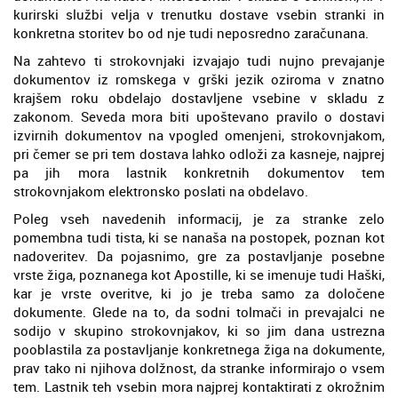
kurirski službi velja v trenutku dostave vsebin stranki in
konkretna storitev bo od nje tudi neposredno zaračunana.
Na zahtevo ti strokovnjaki izvajajo tudi nujno prevajanje
dokumentov iz romskega v grški jezik oziroma v znatno
krajšem roku obdelajo dostavljene vsebine v skladu z
zakonom. Seveda mora biti upoštevano pravilo o dostavi
izvirnih dokumentov na vpogled omenjeni, strokovnjakom,
pri čemer se pri tem dostava lahko odloži za kasneje, najprej
pa jih mora lastnik konkretnih dokumentov tem
strokovnjakom elektronsko poslati na obdelavo.
Poleg vseh navedenih informacij, je za stranke zelo
pomembna tudi tista, ki se nanaša na postopek, poznan kot
nadoveritev. Da pojasnimo, gre za postavljanje posebne
vrste žiga, poznanega kot Apostille, ki se imenuje tudi Haški,
kar je vrste overitve, ki jo je treba samo za določene
dokumente. Glede na to, da sodni tolmači in prevajalci ne
sodijo v skupino strokovnjakov, ki so jim dana ustrezna
pooblastila za postavljanje konkretnega žiga na dokumente,
prav tako ni njihova dolžnost, da stranke informirajo o vsem
tem. Lastnik teh vsebin mora najprej kontaktirati z okrožnim