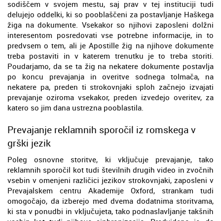
sodiščem v svojem mestu, saj prav v tej instituciji tudi
delujejo oddelki, ki so pooblaščeni za postavljanje Haškega
žiga na dokumente. Vsekakor so njihovi zaposleni dolžni
interesentom posredovati vse potrebne informacije, in to
predvsem o tem, ali je Apostille žig na njihove dokumente
treba postaviti in v katerem trenutku je to treba storiti.
Poudarjamo, da se ta žig na nekatere dokumente postavlja
po koncu prevajanja in overitve sodnega tolmača, na
nekatere pa, preden ti strokovnjaki sploh začnejo izvajati
prevajanje oziroma vsekakor, preden izvedejo overitev, za
katero so jim dana ustrezna pooblastila.
Prevajanje reklamnih sporočil iz romskega v
grški jezik
Poleg osnovne storitve, ki vključuje prevajanje, tako
reklamnih sporočil kot tudi številnih drugih video in zvočnih
vsebin v omenjeni različici jezikov strokovnjaki, zaposleni v
Prevajalskem centru Akademije Oxford, strankam tudi
omogočajo, da izberejo med dvema dodatnima storitvama,
ki sta v ponudbi in vključujeta, tako podnaslavljanje takšnih