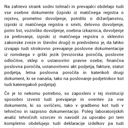
Na zahtevo strank sodni tolmači in prevajalci obdelajo tudi
vse osebne dokumente (izpiski iz matičnega registra o
rojstvu, prometno dovoljenje, potrdilo o državljanstvu,
izpiski iz matičnega registra o smrti, delovno dovoljenje,
potni list, vozniško dovoljenje, osebna izkaznica, dovoljenje
za prebivanje, izpiski iz matičnega registra o sklenitvi
zakonske zveze in številni drugi) in predvideno je, da lahko
izvajajo tudi strokovno prevajanje poslovne dokumentacije
iz romskega v grški jezik (revizorska poročila, poslovne
odločitve, sklep o ustanovitvi pravne osebe, finančna
poslovna poročila, ustanovitveni akt podjetja, fakture, statut
podjetja, letna poslovna poročila in katerikoli drugi
dokument, ki se nanaša, tako na poslovanje podjetnikov kot
tudi kateregakoli podjetja).
Če je to nekomu potrebno, so zaposleni v tej instituciji
sposobni izvesti tudi prevajanje in overitev za vse
dokumente, ki so uvrščeni, tako v gradbeno kot tudi v
tehnično in razpisno dokumentacijo. Poleg laboratorijskih
analiz tehničnih vzorcev in navodil za uporabo pri tem
kompletno obdelujejo tudi deklaracije izdelkov pa tudi