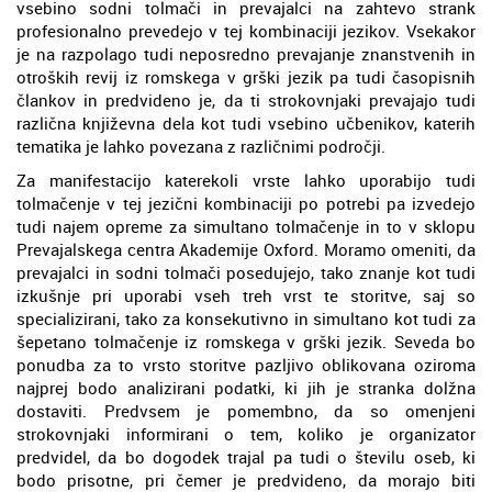
vsebino sodni tolmači in prevajalci na zahtevo strank
profesionalno prevedejo v tej kombinaciji jezikov. Vsekakor
je na razpolago tudi neposredno prevajanje znanstvenih in
otroških revij iz romskega v grški jezik pa tudi časopisnih
člankov in predvideno je, da ti strokovnjaki prevajajo tudi
različna književna dela kot tudi vsebino učbenikov, katerih
tematika je lahko povezana z različnimi področji.
Za manifestacijo katerekoli vrste lahko uporabijo tudi
tolmačenje v tej jezični kombinaciji po potrebi pa izvedejo
tudi najem opreme za simultano tolmačenje in to v sklopu
Prevajalskega centra Akademije Oxford. Moramo omeniti, da
prevajalci in sodni tolmači posedujejo, tako znanje kot tudi
izkušnje pri uporabi vseh treh vrst te storitve, saj so
specializirani, tako za konsekutivno in simultano kot tudi za
šepetano tolmačenje iz romskega v grški jezik. Seveda bo
ponudba za to vrsto storitve pazljivo oblikovana oziroma
najprej bodo analizirani podatki, ki jih je stranka dolžna
dostaviti. Predvsem je pomembno, da so omenjeni
strokovnjaki informirani o tem, koliko je organizator
predvidel, da bo dogodek trajal pa tudi o številu oseb, ki
bodo prisotne, pri čemer je predvideno, da morajo biti