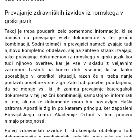
Prevajanje zdravniških izvidov iz romskega v
grški jezik
Takoj je treba poudariti zelo pomembno informacijo, ki se
nanaša na prevajanje vseh dokumentov v tej jezični
kombinaciji. Sodni tolmači in prevajalci namreč izvajajo tudi
njihovo kompletno obdelavo, saj na zahtevo strank izvajajo,
tako prevajanje dokumentov iz romskega v grški jezik kot
tudi njihovo overitev, kar je vse v skladu z veljavnim
zakonom. Lastnik na koncu dobi vsebine, ki se lahko
uporabljajo v katerikoli situaciji, razen če ni treba nanje
postaviti posebne vrste žiga. Zato tudi posebej poudarjamo,
da se morajo vsi, ki jih zanima prevajanje kateregakoli
dokumenta v tej jezični kombinaciji, samostojno informirati
o tem, ali na te dokumente mora biti postavljen Haški
oziroma Apostille žig in po katerem principu, ker zaposleni
Prevajalskega centra Akademije Oxford v tem primeru
nimajo pristojnosti.
Poleg zdravniških izvidov ti strokovnjaki obdelujejo tudi
dokumentacijo o medicinskih izdelkih, prav tako pa tudi