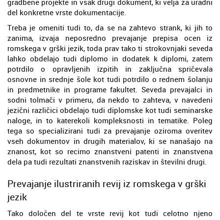
gradbene projekte in vsak drugi dokument, ki velja za uradni
del konkretne vrste dokumentacije.
Treba je omeniti tudi to, da se na zahtevo strank, ki jih to
zanima, izvaja neposredno prevajanje prepisa ocen iz
romskega v grški jezik, toda prav tako ti strokovnjaki seveda
lahko obdelajo tudi diplomo in dodatek k diplomi, zatem
potrdilo o opravljenih izpitih in zaključna spričevala
osnovne in srednje šole kot tudi potrdilo o rednem šolanju
in predmetnike in programe fakultet. Seveda prevajalci in
sodni tolmači v primeru, da nekdo to zahteva, v navedeni
jezični različici obdelajo tudi diplomske kot tudi seminarske
naloge, in to katerekoli kompleksnosti in tematike. Poleg
tega so specializirani tudi za prevajanje oziroma overitev
vseh dokumentov in drugih materialov, ki se nanašajo na
znanost, kot so recimo znanstveni patenti in znanstvena
dela pa tudi rezultati znanstvenih raziskav in številni drugi.
Prevajanje ilustriranih revij iz romskega v grški
jezik
Tako določen del te vrste revij kot tudi celotno njeno