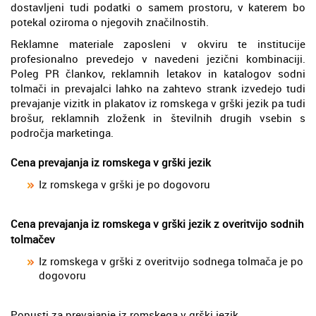
dostavljeni tudi podatki o samem prostoru, v katerem bo
potekal oziroma o njegovih značilnostih.
Reklamne materiale zaposleni v okviru te institucije
profesionalno prevedejo v navedeni jezični kombinaciji.
Poleg PR člankov, reklamnih letakov in katalogov sodni
tolmači in prevajalci lahko na zahtevo strank izvedejo tudi
prevajanje vizitk in plakatov iz romskega v grški jezik pa tudi
brošur, reklamnih zloženk in številnih drugih vsebin s
področja marketinga.
Cena prevajanja iz romskega v grški jezik
Iz romskega v grški je po dogovoru
Cena prevajanja iz romskega v grški jezik z overitvijo sodnih
tolmačev
Iz romskega v grški z overitvijo sodnega tolmača je po
dogovoru
Popusti za prevajanje iz romskega v grški jezik