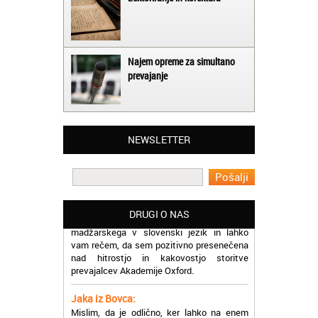
Najem opreme za simultano
prevajanje
Matjaž iz Ajdovščine:
Lahko pohvalim vse zaposlene v Akademiji
Oxford, ker so resnično profesionalni in
NEWSLETTER
prevajalske storitve opravljajo hitro in
učinkoviti.
Martina iz Bleda:
Potrebovala sem prevajanje iz
madžarskega v slovenski jezik in lahko
DRUGI O NAS
vam rečem, da sem pozitivno presenečena
nad hitrostjo in kakovostjo storitve
prevajalcev Akademije Oxford.
Jaka iz Bovca:
Mislim, da je odlično, ker lahko na enem
mestu najdem prevajalske storitve za
različne jezike, tako da se ne morem