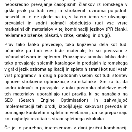
neposredno prevajanje časopisnih člankov iz romskega v
grški jezik pa tudi revij in strokovnih oziroma poljudnih
besedil in to ne glede na to, s katero temo se ukvarjajo,
prevajalci in sodni tolmači obdelujejo tudi vse vrste
marketinških materialov v tej kombinaciji jezikov (PR članki,
reklamne zloženke, plakati, vizitke, katalogi in drugi).
Prav tako lahko prevedejo, tako književna dela kot tudi
učbenike pa tudi vse tiste materiale, ki so povezani z
računalništvom in spletom. Pravzaprav stranka lahko dobi,
tako prevajanje spletnih katalogov in prodajaln iz romskega
v grški jezik oziroma aplikacij in spletnih strani kot tudi vseh
vrst programov in drugih podobnih vsebin kot tudi storitev
njihove strokovne optimizacije za iskalnike. Gre za to, da
sodni tolmači in prevajalci v toku postopka obdelave vseh
teh materialov uporabljajo tudi pravila, ki se nanašajo na
SEO (Search Engine Optimisation) in zahvaljujoč
implementaciji teh orodij izboljšujejo kakovost prevoda in
pomagajo konkretnim spletnim vsebinam, da se prepoznajo
kot najboljši rezultati s strani spletnega iskalnika.
Če je to potrebno, interesentom v dani jezični kombinaciji