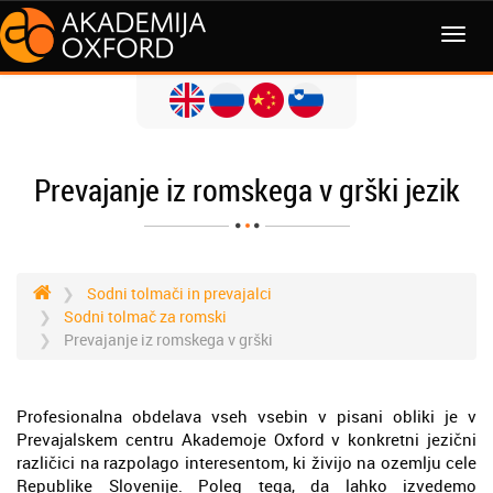
MENI
Prevajanje iz romskega v grški jezik
Sodni tolmači in prevajalci
Sodni tolmač za romski
Prevajanje iz romskega v grški
Profesionalna obdelava vseh vsebin v pisani obliki je v
Prevajalskem centru Akademoje Oxford v konkretni jezični
različici na razpolago interesentom, ki živijo na ozemlju cele
Republike Slovenije. Poleg tega, da lahko izvedemo