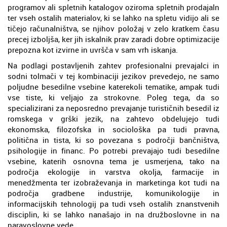
programov ali spletnih katalogov oziroma spletnih prodajaln
ter vseh ostalih materialov, ki se lahko na spletu vidijo ali se
tičejo računalništva, se njihov položaj v zelo kratkem času
precej izboljša, ker jih iskalnik prav zaradi dobre optimizacije
prepozna kot izvirne in uvršča v sam vrh iskanja.
Na podlagi postavljenih zahtev profesionalni prevajalci in
sodni tolmači v tej kombinaciji jezikov prevedejo, ne samo
poljudne besedilne vsebine katerekoli tematike, ampak tudi
vse tiste, ki veljajo za strokovne. Poleg tega, da so
specializirani za neposredno prevajanje turističnih besedil iz
romskega v grški jezik, na zahtevo obdelujejo tudi
ekonomska, filozofska in sociološka pa tudi pravna,
politična in tista, ki so povezana s področji bančništva,
psihologije in financ. Po potrebi prevajajo tudi besedilne
vsebine, katerih osnovna tema je usmerjena, tako na
področja ekologije in varstva okolja, farmacije in
menedžmenta ter izobraževanja in marketinga kot tudi na
področja gradbene industrije, komunikologije in
informacijskih tehnologij pa tudi vseh ostalih znanstvenih
disciplin, ki se lahko nanašajo in na družboslovne in na
naravoslovne vede.