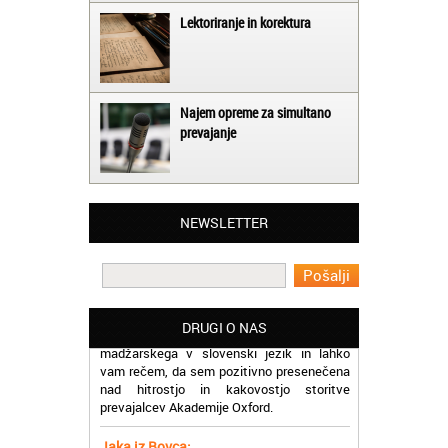
Lektoriranje in korektura
Najem opreme za simultano
prevajanje
Matjaž iz Ajdovščine:
Lahko pohvalim vse zaposlene v Akademiji
Oxford, ker so resnično profesionalni in
NEWSLETTER
prevajalske storitve opravljajo hitro in
učinkoviti.
Martina iz Bleda:
Potrebovala sem prevajanje iz
madžarskega v slovenski jezik in lahko
DRUGI O NAS
vam rečem, da sem pozitivno presenečena
nad hitrostjo in kakovostjo storitve
prevajalcev Akademije Oxford.
Jaka iz Bovca:
Mislim, da je odlično, ker lahko na enem