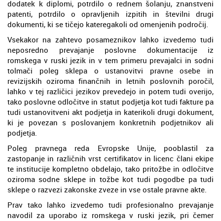
dodatek k diplomi, potrdilo o rednem šolanju, znanstveni
patenti, potrdilo o opravljenih izpitih in številni drugi
dokumenti, ki se tičejo kateregakoli od omenjenih področij.
Vsekakor na zahtevo posameznikov lahko izvedemo tudi
neposredno prevajanje poslovne dokumentacije iz
romskega v ruski jezik in v tem primeru prevajalci in sodni
tolmači poleg sklepa o ustanovitvi pravne osebe in
revizijskih oziroma finančnih in letnih poslovnih poročil,
lahko v tej različici jezikov prevedejo in potem tudi overijo,
tako poslovne odločitve in statut podjetja kot tudi fakture pa
tudi ustanovitveni akt podjetja in katerikoli drugi dokument,
ki je povezan s poslovanjem konkretnih podjetnikov ali
podjetja.
Poleg pravnega reda Evropske Unije, pooblastil za
zastopanje in različnih vrst certifikatov in licenc člani ekipe
te institucije kompletno obdelajo, tako pritožbe in odločitve
oziroma sodne sklepe in tožbe kot tudi pogodbe pa tudi
sklepe o razvezi zakonske zveze in vse ostale pravne akte.
Prav tako lahko izvedemo tudi profesionalno prevajanje
navodil za uporabo iz romskega v ruski jezik, pri čemer