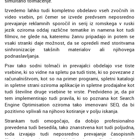
simultano tolmačenje.
Izvedemo lahko tudi kompletno obdelavo vseh zvočnih in
video vsebin, pri čemer se izvede predvsem neposredno
prevajanje reklamnih sporočil in serij iz romskega v ruski
jezik oziroma oddaj različne tematike in namena kot tudi
filmov, ne glede na, kateremu žanru pripadajo in potem se
vsaki stranki daje možnost, da se opredeli med storitvama
sinhronizacije takšnih materialov ali njihovega
podnaslavljanja.
Prav tako sodni tolmači in prevajalci obdelajo vse tiste
vsebine, ki so vidne na spletu pa tudi tiste, ki so povezane z
računalništvom, kot so na primer programi, spletni katalogi
in spletne strani oziroma aplikacije in spletne prodajalne kot
tudi številne druge vsebine te vrste. Predvideno je, da pir
tem implementirajo tudi pravila, ki so poznana kot Search
Engine Optimisation oziroma tako imenovani SEO, da bi
pozitivno vplivali na njihovo kotiranje v polju iskanja.
Strankam tudi omogočajo, da dobijo profesionalno
prevedena tudi besedila, tako znanstvena kot tudi poljudna,
toda izvajajo tudi neposredno prevajanje časopisnih