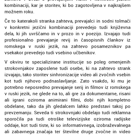
kombinaciji, kar je storitev, ki bo zagotovljena v najkrajšem
možnem roku.
Če to katerakoli stranka zahteva, prevajalci in sodni tolmači
v konkretni jezični kombinaciji prevedejo tudi književna
dela, ki jih uvrščamo in v prozo in v poezijo. Izvajajo tudi
profesionalno prevajanje revij in časopisnih člankov iz
romskega v ruski jezik, na zahtevo posameznikov pa
vsekakor prevedejo tudi vsebino učbenikov.
V okviru te specializirane institucije so poleg omenjenih
strokovnjakov zaposlene tudi osebe, ki na zahtevo strank
izvajajo, tako storitev sinhronizacije video ali zvočnih vsebin
kot tudi njihovo podnaslavljanje. Zato vsakdo, ki mu je
potrebno neposredno prevajanje serij in filmov iz romskega
v ruski jezik, ne glede na to, ali gre za dokumentarne, risani
ali igrani oziroma animirani filmi, dobi njih kompletno
obdelane, tako da jih gledalcem lahko predstavi takoj po
prevzemanju. Seveda ti strokovnjaki obdelajo tudi reklamna
sporočila pa tudi otroške televizijske oziroma radijske
oddaje, kot tudi tiste, ki so informativnega, izobraževalnega
ali zabavnega značaja ter številne druge zvočne in video