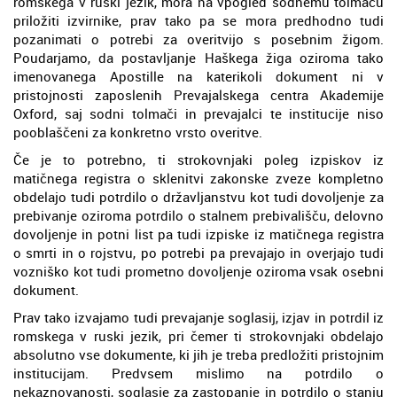
romskega v ruski jezik, mora na vpogled sodnemu tolmaču
priložiti izvirnike, prav tako pa se mora predhodno tudi
pozanimati o potrebi za overitvijo s posebnim žigom.
Poudarjamo, da postavljanje Haškega žiga oziroma tako
imenovanega Apostille na katerikoli dokument ni v
pristojnosti zaposlenih Prevajalskega centra Akademije
Oxford, saj sodni tolmači in prevajalci te institucije niso
pooblaščeni za konkretno vrsto overitve.
Če je to potrebno, ti strokovnjaki poleg izpiskov iz
matičnega registra o sklenitvi zakonske zveze kompletno
obdelajo tudi potrdilo o državljanstvu kot tudi dovoljenje za
prebivanje oziroma potrdilo o stalnem prebivališču, delovno
dovoljenje in potni list pa tudi izpiske iz matičnega registra
o smrti in o rojstvu, po potrebi pa prevajajo in overjajo tudi
vozniško kot tudi prometno dovoljenje oziroma vsak osebni
dokument.
Prav tako izvajamo tudi prevajanje soglasij, izjav in potrdil iz
romskega v ruski jezik, pri čemer ti strokovnjaki obdelajo
absolutno vse dokumente, ki jih je treba predložiti pristojnim
institucijam. Predvsem mislimo na potrdilo o
nekaznovanosti, soglasje za zastopanje in potrdilo o stanju