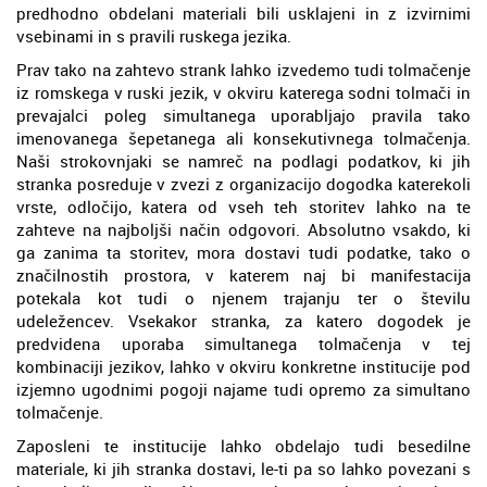
predhodno obdelani materiali bili usklajeni in z izvirnimi
vsebinami in s pravili ruskega jezika.
Prav tako na zahtevo strank lahko izvedemo tudi tolmačenje
iz romskega v ruski jezik, v okviru katerega sodni tolmači in
prevajalci poleg simultanega uporabljajo pravila tako
imenovanega šepetanega ali konsekutivnega tolmačenja.
Naši strokovnjaki se namreč na podlagi podatkov, ki jih
stranka posreduje v zvezi z organizacijo dogodka katerekoli
vrste, odločijo, katera od vseh teh storitev lahko na te
zahteve na najboljši način odgovori. Absolutno vsakdo, ki
ga zanima ta storitev, mora dostavi tudi podatke, tako o
značilnostih prostora, v katerem naj bi manifestacija
potekala kot tudi o njenem trajanju ter o številu
udeležencev. Vsekakor stranka, za katero dogodek je
predvidena uporaba simultanega tolmačenja v tej
kombinaciji jezikov, lahko v okviru konkretne institucije pod
izjemno ugodnimi pogoji najame tudi opremo za simultano
tolmačenje.
Zaposleni te institucije lahko obdelajo tudi besedilne
materiale, ki jih stranka dostavi, le-ti pa so lahko povezani s