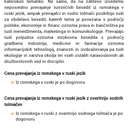
katerokoli tematiko. Ne samo, da na zahtevo izvedemo
neposredno prevajanje turističnih besedil iz romskega v
ruski jezik, ampak prevajalci in sodni tolmači poskrbijo tudi
za obdelavo besedil, katerih tema je povezana s področji
politike, ekonomije in financ oziroma prava in bančništva pa
tudi menedžmenta, marketinga in komunikologije. Prevajajo
tudi poljudna oziroma strokovna besedila s področij
gradbene industrije, medicine in farmacije oziroma
informacijskih tehnologij, znanosti in izobraževanja pa tudi
ekologije in varstva okolja ter vseh ostalih naravoslovnih ali
družboslovnih ved in disciplin.
Cena prevajanja iz romskega v ruski jezik
Iz romskega v ruski je po dogovoru
Cena prevajanja iz romskega v ruski jezik z overitvijo sodnih
tolmačev
Iz romskega v ruski z overitvijo sodnega tolmača je po
dogovoru