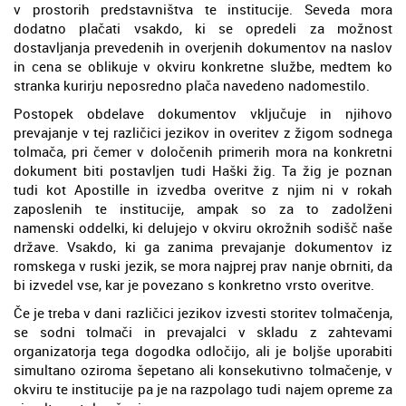
v prostorih predstavništva te institucije. Seveda mora
dodatno plačati vsakdo, ki se opredeli za možnost
dostavljanja prevedenih in overjenih dokumentov na naslov
in cena se oblikuje v okviru konkretne službe, medtem ko
stranka kurirju neposredno plača navedeno nadomestilo.
Postopek obdelave dokumentov vključuje in njihovo
prevajanje v tej različici jezikov in overitev z žigom sodnega
tolmača, pri čemer v določenih primerih mora na konkretni
dokument biti postavljen tudi Haški žig. Ta žig je poznan
tudi kot Apostille in izvedba overitve z njim ni v rokah
zaposlenih te institucije, ampak so za to zadolženi
namenski oddelki, ki delujejo v okviru okrožnih sodišč naše
države. Vsakdo, ki ga zanima prevajanje dokumentov iz
romskega v ruski jezik, se mora najprej prav nanje obrniti, da
bi izvedel vse, kar je povezano s konkretno vrsto overitve.
Če je treba v dani različici jezikov izvesti storitev tolmačenja,
se sodni tolmači in prevajalci v skladu z zahtevami
organizatorja tega dogodka odločijo, ali je boljše uporabiti
simultano oziroma šepetano ali konsekutivno tolmačenje, v
okviru te institucije pa je na razpolago tudi najem opreme za