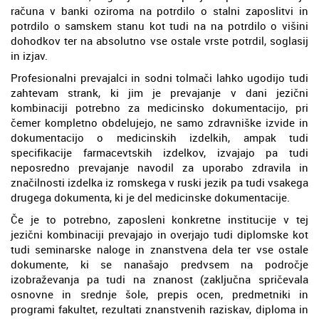
računa v banki oziroma na potrdilo o stalni zaposlitvi in
potrdilo o samskem stanu kot tudi na na potrdilo o višini
dohodkov ter na absolutno vse ostale vrste potrdil, soglasij
in izjav.
Profesionalni prevajalci in sodni tolmači lahko ugodijo tudi
zahtevam strank, ki jim je prevajanje v dani jezični
kombinaciji potrebno za medicinsko dokumentacijo, pri
čemer kompletno obdelujejo, ne samo zdravniške izvide in
dokumentacijo o medicinskih izdelkih, ampak tudi
specifikacije farmacevtskih izdelkov, izvajajo pa tudi
neposredno prevajanje navodil za uporabo zdravila in
značilnosti izdelka iz romskega v ruski jezik pa tudi vsakega
drugega dokumenta, ki je del medicinske dokumentacije.
Če je to potrebno, zaposleni konkretne institucije v tej
jezični kombinaciji prevajajo in overjajo tudi diplomske kot
tudi seminarske naloge in znanstvena dela ter vse ostale
dokumente, ki se nanašajo predvsem na področje
izobraževanja pa tudi na znanost (zaključna spričevala
osnovne in srednje šole, prepis ocen, predmetniki in
programi fakultet, rezultati znanstvenih raziskav, diploma in