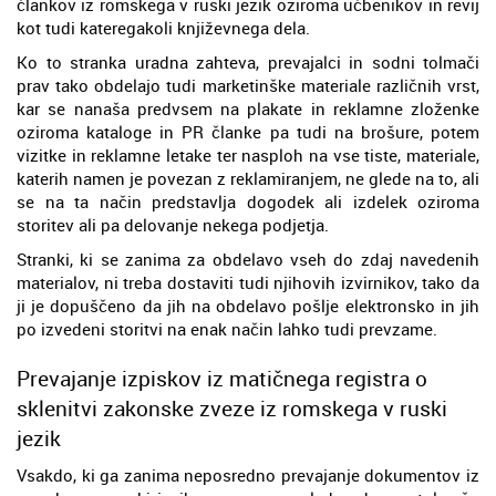
člankov iz romskega v ruski jezik oziroma učbenikov in revij
kot tudi kateregakoli književnega dela.
Ko to stranka uradna zahteva, prevajalci in sodni tolmači
prav tako obdelajo tudi marketinške materiale različnih vrst,
kar se nanaša predvsem na plakate in reklamne zloženke
oziroma kataloge in PR članke pa tudi na brošure, potem
vizitke in reklamne letake ter nasploh na vse tiste, materiale,
katerih namen je povezan z reklamiranjem, ne glede na to, ali
se na ta način predstavlja dogodek ali izdelek oziroma
storitev ali pa delovanje nekega podjetja.
Stranki, ki se zanima za obdelavo vseh do zdaj navedenih
materialov, ni treba dostaviti tudi njihovih izvirnikov, tako da
ji je dopuščeno da jih na obdelavo pošlje elektronsko in jih
po izvedeni storitvi na enak način lahko tudi prevzame.
Prevajanje izpiskov iz matičnega registra o
sklenitvi zakonske zveze iz romskega v ruski
jezik
Vsakdo, ki ga zanima neposredno prevajanje dokumentov iz