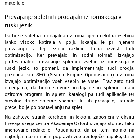
materiale.
Prevajanje spletnih prodajaln iz romskega v
ruski jezik
Da bi se spletna prodajalna oziroma njena celotna vsebina
lahko visoko kotirala v polju iskanja, je pri njenem
prevajanju v tej jezični različici treba izvesti tudi
optimizacijo. Ker prevajalci in sodni tolmači izvajajo
profesionalno prevajanje spletnih vsebin iz romskega v
ruski jezik, to pomeni, da implementirajo tudi orodja,
poznana kot SEO (Search Engine Optimisation) oziroma
izvajajo optimizacijo vseh vsebin te vrste. Prav zato tudi
omenjamo, da bodo spletne prodajalne in spletne strani
oziroma programi in spletni katalogi pa tudi aplikacije ter
številne druge spletne vsebine, ki jih prevajajo, kotirale
precej bolje po postavljanju na splet.
Na zahtevo strank korektorji in lektorji, zaposleni v okviru
Prevajalskega centra Akademije Oxford izvajajo storitev tako
imenovane redakcije. Poudarjamo, da pri tem morajo na
najboljši možni način popraviti vse obstoječe napake, da bi