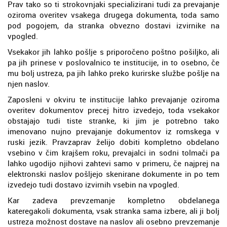
Prav tako so ti strokovnjaki specializirani tudi za prevajanje
oziroma overitev vsakega drugega dokumenta, toda samo
pod pogojem, da stranka obvezno dostavi izvirnike na
vpogled.
Vsekakor jih lahko pošlje s priporočeno poštno pošiljko, ali
pa jih prinese v poslovalnico te institucije, in to osebno, če
mu bolj ustreza, pa jih lahko preko kurirske službe pošlje na
njen naslov.
Zaposleni v okviru te institucije lahko prevajanje oziroma
overitev dokumentov precej hitro izvedejo, toda vsekakor
obstajajo tudi tiste stranke, ki jim je potrebno tako
imenovano nujno prevajanje dokumentov iz romskega v
ruski jezik. Pravzaprav želijo dobiti kompletno obdelano
vsebino v čim krajšem roku, prevajalci in sodni tolmači pa
lahko ugodijo njihovi zahtevi samo v primeru, če najprej na
elektronski naslov pošljejo skenirane dokumente in po tem
izvedejo tudi dostavo izvirnih vsebin na vpogled.
Kar zadeva prevzemanje kompletno obdelanega
kateregakoli dokumenta, vsak stranka sama izbere, ali ji bolj
ustreza možnost dostave na naslov ali osebno prevzemanje