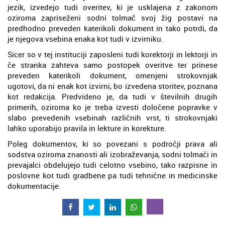
jezik, izvedejo tudi overitev, ki je usklajena z zakonom
oziroma zapriseženi sodni tolmač svoj žig postavi na
predhodno preveden katerikoli dokument in tako potrdi, da
je njegova vsebina enaka kot tudi v izvirniku.
Sicer so v tej instituciji zaposleni tudi korektorji in lektorji in
če stranka zahteva samo postopek overitve ter prinese
preveden katerikoli dokument, omenjeni strokovnjak
ugotovi, da ni enak kot izvirni, bo izvedena storitev, poznana
kot redakcija. Predvideno je, da tudi v številnih drugih
primerih, oziroma ko je treba izvesti določene popravke v
slabo prevedenih vsebinah različnih vrst, ti strokovnjaki
lahko uporabijo pravila in lekture in korekture.
Poleg dokumentov, ki so povezani s področji prava ali
sodstva oziroma znanosti ali izobraževanja, sodni tolmači in
prevajalci obdelujejo tudi celotno vsebino, tako razpisne in
poslovne kot tudi gradbene pa tudi tehnične in medicinske
dokumentacije.