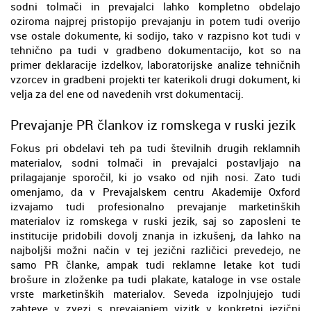
sodni tolmači in prevajalci lahko kompletno obdelajo
oziroma najprej pristopijo prevajanju in potem tudi overijo
vse ostale dokumente, ki sodijo, tako v razpisno kot tudi v
tehnično pa tudi v gradbeno dokumentacijo, kot so na
primer deklaracije izdelkov, laboratorijske analize tehničnih
vzorcev in gradbeni projekti ter katerikoli drugi dokument, ki
velja za del ene od navedenih vrst dokumentacij.
Prevajanje PR člankov iz romskega v ruski jezik
Fokus pri obdelavi teh pa tudi številnih drugih reklamnih
materialov, sodni tolmači in prevajalci postavljajo na
prilagajanje sporočil, ki jo vsako od njih nosi. Zato tudi
omenjamo, da v Prevajalskem centru Akademije Oxford
izvajamo tudi profesionalno prevajanje marketinških
materialov iz romskega v ruski jezik, saj so zaposleni te
institucije pridobili dovolj znanja in izkušenj, da lahko na
najboljši možni način v tej jezični različici prevedejo, ne
samo PR članke, ampak tudi reklamne letake kot tudi
brošure in zloženke pa tudi plakate, kataloge in vse ostale
vrste marketinških materialov. Seveda izpolnjujejo tudi
zahteve v zvezi s prevajanjem vizitk v konkretni jezični