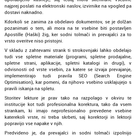
najprej poslati na elektronski naslov, izvirnike na vpogled pa
dostavi naknadno.
Kdorkoli se zanima za obdelavo dokumentov, se je dolžan
pozanimati o tem, ali mora na te vsebine biti postavljen
Apostille (Haški) žig, ker sodni tolmači in prevajalci za to
vrsto overitve niso pristojni.
V skladu z zahtevami strank ti strokovnjaki lahko obdelajo
tudi vse spletne materiale (programi, spletne prodajalne,
spletne strani, aplikacije, spletni katalogi in drugi), v
odvisnosti od vrste vsebin, za katere se izvaja prevajanje,
implementirajo tudi pravila SEO (Search Engine
Optimisation), kar pomeni, da njihovo vsebino usklajujejo s
pravili iskanja na spletu.
Storitev lekture je prav tako na razpolago v okviru te
institucije kot tudi profesionalna korektura, tako da vsem
strankam, ki imajo neprofesionalno prevedene vsebine
katerekoli vrste, ni treba skrbeti, saj korektorji in lektorji
popravijo vse napake v njih.
Predvideno je, da prevajalci in sodni tolmači izpolnijo