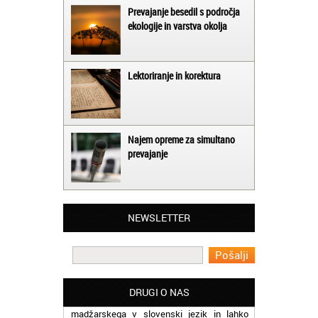
Prevajanje besedil s področja
ekologije in varstva okolja
Lektoriranje in korektura
Najem opreme za simultano
prevajanje
Matjaž iz Ajdovščine:
Lahko pohvalim vse zaposlene v Akademiji
Oxford, ker so resnično profesionalni in
NEWSLETTER
prevajalske storitve opravljajo hitro in
učinkoviti.
Martina iz Bleda:
Potrebovala sem prevajanje iz
DRUGI O NAS
madžarskega v slovenski jezik in lahko
vam rečem, da sem pozitivno presenečena