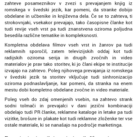
zahteve posameznikov v zvezi s prevajanjem knjig iz
romskega v švedski jezik, kar pomeni, da stranke dobijo
obdelane in učbenike in književna dela. Če se to zahteva, ti
strokovnjaki, vsekakor prevajajo, tako časopisne članke kot
tudi revije vseh vrst pa tudi znanstvena oziroma poljudna
besedila različne tematike in kompleksnosti.
Kompletna obdelava filmov vseh vrst in žanrov pa tudi
reklamnih sporočil, zatem televizijskih oddaj kot tudi
radijskih oziroma serija in drugih zvočnih in video
materialov je prav tako storitev, ki jo člani ekipe te institucije
izvajajo na zahtevo. Poleg njihovega prevajanja iz romskega
v švedski jezik ta storitev vključuje tudi sinhronizacijo
oziroma podnaslavljanje, kar pomeni, da stranka na enem
mestu dobi kompletno obdelane zvočne in video materiale.
Poleg vseh do zdaj omenjenih vsebin, na zahtevo strank
sodni tolmači in prevajalci v dani jezični kombinaciji
obdelajo tudi PR članke, reklamne kataloge in letake pa tudi
vizitke, brošure in plakate kot tudi reklamne zloženke ter vse
ostale materiale, ki se nanašajo na področje marketinga.