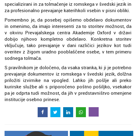
specializirani in za tolmačenje iz romskega v švedski jezik in
za profesionalno prevajanje katerihkoli vsebin v pisni obliki.
Pomembno je, da posebej opišemo obdelavo dokumentov
in omenimo, da imajo interesenti za to storitev možnost, da
v okviru Prevajalskega centra Akademije Oxford v državi
dobijo njihovo kompletno obdelavo. Konkretna storitev
vključuje, tako prevajanje v dani različici jezikov kot tudi
overitev z žigom uradno pooblaščene osebe, v tem primeru
sodnega tolmača.
S pravilnikom je določeno, da vsaka stranka, ki ji je potrebno
prevajanje dokumentov iz romskega v švedski jezik, dolžna
priložiti izvirnike na vpogled. Lahko jih pošlje ali preko
kurirske službe ali s priporočeno poštno pošiljko, vsekakor
pa je odprta tudi možnost, da jih v predstavništvo omenjene
institucije osebno prinese.