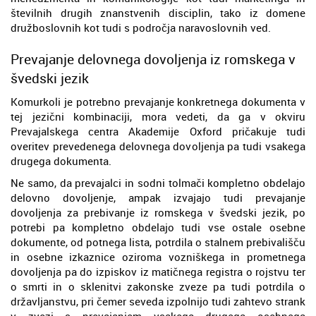
številnih drugih znanstvenih disciplin, tako iz domene
družboslovnih kot tudi s področja naravoslovnih ved.
Prevajanje delovnega dovoljenja iz romskega v
švedski jezik
Komurkoli je potrebno prevajanje konkretnega dokumenta v
tej jezični kombinaciji, mora vedeti, da ga v okviru
Prevajalskega centra Akademije Oxford pričakuje tudi
overitev prevedenega delovnega dovoljenja pa tudi vsakega
drugega dokumenta.
Ne samo, da prevajalci in sodni tolmači kompletno obdelajo
delovno dovoljenje, ampak izvajajo tudi prevajanje
dovoljenja za prebivanje iz romskega v švedski jezik, po
potrebi pa kompletno obdelajo tudi vse ostale osebne
dokumente, od potnega lista, potrdila o stalnem prebivališču
in osebne izkaznice oziroma vozniškega in prometnega
dovoljenja pa do izpiskov iz matičnega registra o rojstvu ter
o smrti in o sklenitvi zakonske zveze pa tudi potrdila o
državljanstvu, pri čemer seveda izpolnijo tudi zahtevo strank
v zvezi s prevajanjem vsakega drugega osebnega