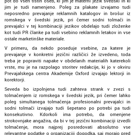
pot do vseh tistih oseb, ki jim je materni jezik švedski in ki
jim je tudi namenjeno. Poleg za plakate izvajamo tudi
neposredno prevajanje reklamnih katalogov in brošur iz
romskega v švedski jezik, pri čemer sodni tolmači in
prevajalci v tej kombinaciji jezikov obdelajo tudi zloženke
kot tudi PR članke pa tudi vsebino reklamnih letakov in vse
ostale marketinške materiale.
V primeru, da nekdo poseduje vsebine, za katere je
prevajanje v konkretni jezični različici že izvedeno, toda
treba je popraviti napake v obdelanih materialih katerekoli
vrste, mu je na razpolago storitev redakcije, ki jo v okviru
Prevajalskega centra Akademije Oxford izvajajo lektorji in
korektorji.
Seveda bo izpolnjena tudi zahteva strank v zvezi s
tolmačenjem iz romskega v švedski jezik, pri čemer lahko
poleg simultanega tolmačenja profesionalni prevajalci in
sodni tolmači izvajajo tudi šepetano po potrebi pa tudi
konsekutivno. Kdorkoli ima potrebo, da omenjene
strokovnjake angažira, da bi v tej jezični kombinaciji izvedli
tolmačenje, mora najprej posredovati absolutno vse
relevantne podatke o organizaciji dogodka, saj morajo pred