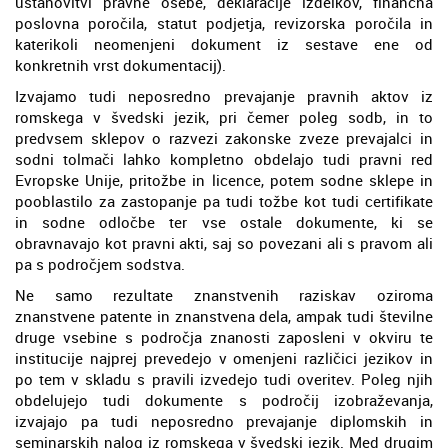
ustanovitvi pravne osebe, deklaracije izdelkov, finančna
poslovna poročila, statut podjetja, revizorska poročila in
katerikoli neomenjeni dokument iz sestave ene od
konkretnih vrst dokumentacij).
Izvajamo tudi neposredno prevajanje pravnih aktov iz
romskega v švedski jezik, pri čemer poleg sodb, in to
predvsem sklepov o razvezi zakonske zveze prevajalci in
sodni tolmači lahko kompletno obdelajo tudi pravni red
Evropske Unije, pritožbe in licence, potem sodne sklepe in
pooblastilo za zastopanje pa tudi tožbe kot tudi certifikate
in sodne odločbe ter vse ostale dokumente, ki se
obravnavajo kot pravni akti, saj so povezani ali s pravom ali
pa s področjem sodstva.
Ne samo rezultate znanstvenih raziskav oziroma
znanstvene patente in znanstvena dela, ampak tudi številne
druge vsebine s področja znanosti zaposleni v okviru te
institucije najprej prevedejo v omenjeni različici jezikov in
po tem v skladu s pravili izvedejo tudi overitev. Poleg njih
obdelujejo tudi dokumente s področij izobraževanja,
izvajajo pa tudi neposredno prevajanje diplomskih in
seminarskih nalog iz romskega v švedski jezik. Med drugim