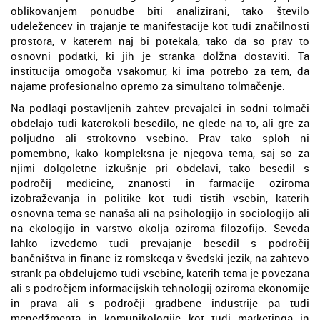
oblikovanjem ponudbe biti analizirani, tako število
udeležencev in trajanje te manifestacije kot tudi značilnosti
prostora, v katerem naj bi potekala, tako da so prav to
osnovni podatki, ki jih je stranka dolžna dostaviti. Ta
institucija omogoča vsakomur, ki ima potrebo za tem, da
najame profesionalno opremo za simultano tolmačenje.
Na podlagi postavljenih zahtev prevajalci in sodni tolmači
obdelajo tudi katerokoli besedilo, ne glede na to, ali gre za
poljudno ali strokovno vsebino. Prav tako sploh ni
pomembno, kako kompleksna je njegova tema, saj so za
njimi dolgoletne izkušnje pri obdelavi, tako besedil s
področij medicine, znanosti in farmacije oziroma
izobraževanja in politike kot tudi tistih vsebin, katerih
osnovna tema se nanaša ali na psihologijo in sociologijo ali
na ekologijo in varstvo okolja oziroma filozofijo. Seveda
lahko izvedemo tudi prevajanje besedil s področij
bančništva in financ iz romskega v švedski jezik, na zahtevo
strank pa obdelujemo tudi vsebine, katerih tema je povezana
ali s področjem informacijskih tehnologij oziroma ekonomije
in prava ali s področji gradbene industrije pa tudi
menedžmenta in komunikologije kot tudi marketinga in