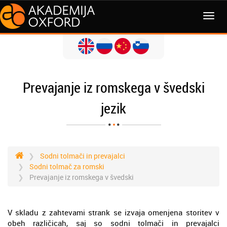
MENI
Prevajanje iz romskega v švedski
jezik
Sodni tolmači in prevajalci
Sodni tolmač za romski
Prevajanje iz romskega v švedski
V skladu z zahtevami strank se izvaja omenjena storitev v
obeh različicah, saj so sodni tolmači in prevajalci