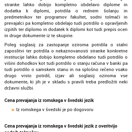
stranke lahko dobijo kompletno obdelavo diplome in
dodatka k diplomi, potrdila o rednem šolanju in
predmetnikov ter programov fakultet, sodni tolmači in
prevajalci pa kompletno obdelajo tudi potrdilo o opravljenih
izpitih ter diplomo in dodatek k diplomi kot tudi prepis ocen
in druge dokumente iz te skupine.
Poleg soglasij za zastopanje oziroma potrdila o stalni
zaposlitvi ter potrdila o nekaznovanosti stranke konkretne
institucije lahko dobijo kompletno obdelano tudi potrdilo o
višini dohodkov kot tudi potrdilo o stanju računa v banki pa
tudi potrdilo o samskem stanu in na splošno rečeno vsako
drugo vrsto potrdil, izjav ali soglasij oziroma vse
dokumente, ki jih je v skladu s pravili treba predložiti neki
državni službi.
Cena prevajanja iz romskega v švedski jezik
Iz romskega v švedski je po dogovoru
Cena prevajanja iz romskega v švedski jezik z overitvijo