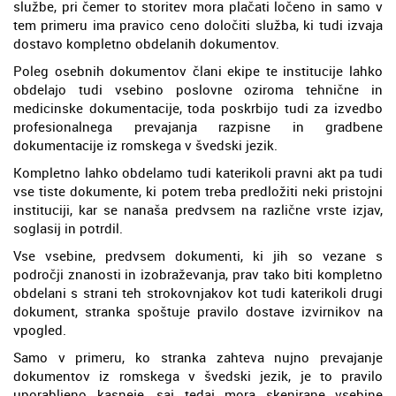
službe, pri čemer to storitev mora plačati ločeno in samo v
tem primeru ima pravico ceno določiti služba, ki tudi izvaja
dostavo kompletno obdelanih dokumentov.
Poleg osebnih dokumentov člani ekipe te institucije lahko
obdelajo tudi vsebino poslovne oziroma tehnične in
medicinske dokumentacije, toda poskrbijo tudi za izvedbo
profesionalnega prevajanja razpisne in gradbene
dokumentacije iz romskega v švedski jezik.
Kompletno lahko obdelamo tudi katerikoli pravni akt pa tudi
vse tiste dokumente, ki potem treba predložiti neki pristojni
instituciji, kar se nanaša predvsem na različne vrste izjav,
soglasij in potrdil.
Vse vsebine, predvsem dokumenti, ki jih so vezane s
področji znanosti in izobraževanja, prav tako biti kompletno
obdelani s strani teh strokovnjakov kot tudi katerikoli drugi
dokument, stranka spoštuje pravilo dostave izvirnikov na
vpogled.
Samo v primeru, ko stranka zahteva nujno prevajanje
dokumentov iz romskega v švedski jezik, je to pravilo
uporabljeno kasneje, saj tedaj mora skenirane vsebine