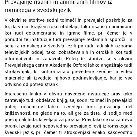
Prevajanje risanih in animiranih filmov iz
romskega v švedski jezik
V okviri te storitve sodni tolmači in prevajalci poskrbijo za
to, da v čim krajšem roku obdelajo, tako risane in animirane
kot tudi dokumentarne in igrane filme, pri čemer je v
ponudbi te institucije tudi prevajanje reklamnih sporočil in
serij iz romskega v švedski jezik pa tudi radijskih oziroma
televizijskih oddaj, tako izobraževalnih in otroških kot tudi
informativnih in zabavnih. Poleg te storitve se v okviru
Prevajalskega centra Akademije Oxford lahko angažirajo tudi
strokovnjaki, ki sinhronizirajo prevedene zvočne in video
materiale ali izvedejo njihovo podnaslavljanje, kar je vse
odvisno od potreb strank.
Interesenti lahko v okviru navedene institucije prav tako
zahtevajo tudi obdelavo knjig, saj sodni tolmači in prevajalci
poleg učbenikov lahko izvedejo tudi prevajanje del
književnosti, ne glede na to, ali gre za tista, ki sodijo med
poezijo ali tista, ki veljajo za prozna. Prav tako se na zahtevo
strank izvaja tudi neposredno prevajanje revij iz romskega v
švedski jezik, pri čemer ti strokovnjaki enako kakovostno