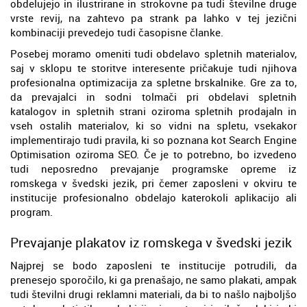
obdelujejo in ilustrirane in strokovne pa tudi številne druge
vrste revij, na zahtevo pa strank pa lahko v tej jezični
kombinaciji prevedejo tudi časopisne članke.
Posebej moramo omeniti tudi obdelavo spletnih materialov,
saj v sklopu te storitve interesente pričakuje tudi njihova
profesionalna optimizacija za spletne brskalnike. Gre za to,
da prevajalci in sodni tolmači pri obdelavi spletnih
katalogov in spletnih strani oziroma spletnih prodajaln in
vseh ostalih materialov, ki so vidni na spletu, vsekakor
implementirajo tudi pravila, ki so poznana kot Search Engine
Optimisation oziroma SEO. Če je to potrebno, bo izvedeno
tudi neposredno prevajanje programske opreme iz
romskega v švedski jezik, pri čemer zaposleni v okviru te
institucije profesionalno obdelajo katerokoli aplikacijo ali
program.
Prevajanje plakatov iz romskega v švedski jezik
Najprej se bodo zaposleni te institucije potrudili, da
prenesejo sporočilo, ki ga prenašajo, ne samo plakati, ampak
tudi številni drugi reklamni materiali, da bi to našlo najboljšo