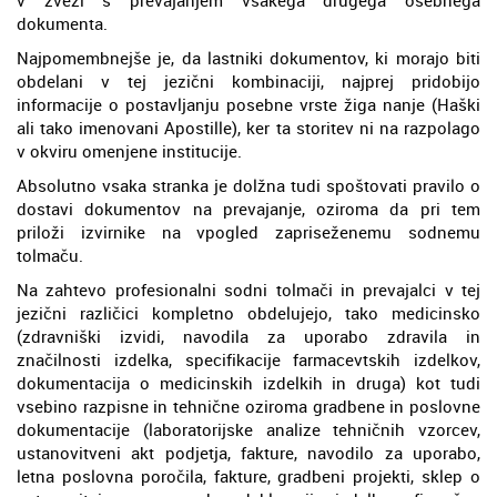
dokumenta.
Najpomembnejše je, da lastniki dokumentov, ki morajo biti
obdelani v tej jezični kombinaciji, najprej pridobijo
informacije o postavljanju posebne vrste žiga nanje (Haški
ali tako imenovani Apostille), ker ta storitev ni na razpolago
v okviru omenjene institucije.
Absolutno vsaka stranka je dolžna tudi spoštovati pravilo o
dostavi dokumentov na prevajanje, oziroma da pri tem
priloži izvirnike na vpogled zapriseženemu sodnemu
tolmaču.
Na zahtevo profesionalni sodni tolmači in prevajalci v tej
jezični različici kompletno obdelujejo, tako medicinsko
(zdravniški izvidi, navodila za uporabo zdravila in
značilnosti izdelka, specifikacije farmacevtskih izdelkov,
dokumentacija o medicinskih izdelkih in druga) kot tudi
vsebino razpisne in tehnične oziroma gradbene in poslovne
dokumentacije (laboratorijske analize tehničnih vzorcev,
ustanovitveni akt podjetja, fakture, navodilo za uporabo,
letna poslovna poročila, fakture, gradbeni projekti, sklep o