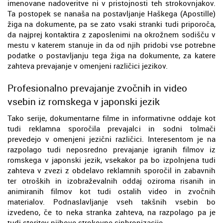
imenovane nadoveritve ni v pristojnosti teh strokovnjakov.
Ta postopek se nanaša na postavljanje Haškega (Apostille)
žiga na dokumente, pa se zato vsaki stranki tudi priporoča,
da najprej kontaktira z zaposlenimi na okrožnem sodišču v
mestu v katerem stanuje in da od njih pridobi vse potrebne
podatke o postavljanju tega žiga na dokumente, za katere
zahteva prevajanje v omenjeni različici jezikov.
Profesionalno prevajanje zvočnih in video
vsebin iz romskega v japonski jezik
Tako serije, dokumentarne filme in informativne oddaje kot
tudi reklamna sporočila prevajalci in sodni tolmači
prevedejo v omenjeni jezični različici. Interesentom je na
razpolago tudi neposredno prevajanje igranih filmov iz
romskega v japonski jezik, vsekakor pa bo izpolnjena tudi
zahteva v zvezi z obdelavo reklamnih sporočil in zabavnih
ter otroških in izobraževalnih oddaj oziroma risanih in
animiranih filmov kot tudi ostalih video in zvočnih
materialov. Podnaslavljanje vseh takšnih vsebin bo
izvedeno, če to neka stranka zahteva, na razpolago pa je
tudi storitev njihove strokovne sinhronizacije.