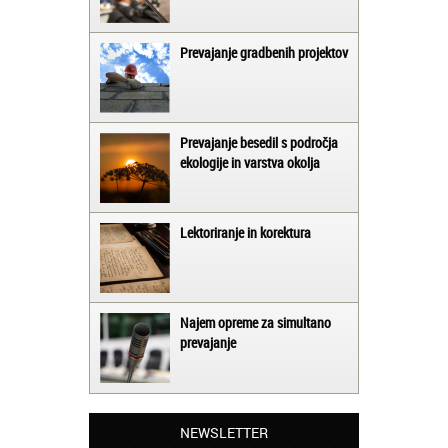
Prevajanje gradbenih projektov
Prevajanje besedil s področja
ekologije in varstva okolja
Lektoriranje in korektura
Najem opreme za simultano
prevajanje
Matjaž iz Ajdovščine:
Lahko pohvalim vse zaposlene v Akademiji
Oxford, ker so resnično profesionalni in
NEWSLETTER
prevajalske storitve opravljajo hitro in