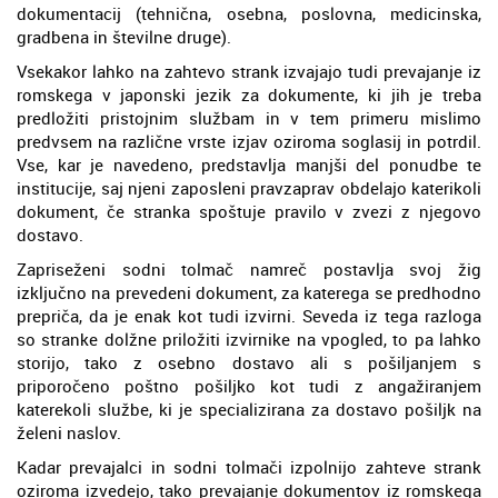
dokumentacij (tehnična, osebna, poslovna, medicinska,
gradbena in številne druge).
Vsekakor lahko na zahtevo strank izvajajo tudi prevajanje iz
romskega v japonski jezik za dokumente, ki jih je treba
predložiti pristojnim službam in v tem primeru mislimo
predvsem na različne vrste izjav oziroma soglasij in potrdil.
Vse, kar je navedeno, predstavlja manjši del ponudbe te
institucije, saj njeni zaposleni pravzaprav obdelajo katerikoli
dokument, če stranka spoštuje pravilo v zvezi z njegovo
dostavo.
Zapriseženi sodni tolmač namreč postavlja svoj žig
izključno na prevedeni dokument, za katerega se predhodno
prepriča, da je enak kot tudi izvirni. Seveda iz tega razloga
so stranke dolžne priložiti izvirnike na vpogled, to pa lahko
storijo, tako z osebno dostavo ali s pošiljanjem s
priporočeno poštno pošiljko kot tudi z angažiranjem
katerekoli službe, ki je specializirana za dostavo pošiljk na
želeni naslov.
Kadar prevajalci in sodni tolmači izpolnijo zahteve strank
oziroma izvedejo, tako prevajanje dokumentov iz romskega