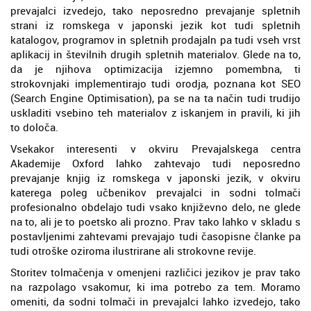
prevajalci izvedejo, tako neposredno prevajanje spletnih
strani iz romskega v japonski jezik kot tudi spletnih
katalogov, programov in spletnih prodajaln pa tudi vseh vrst
aplikacij in številnih drugih spletnih materialov. Glede na to,
da je njihova optimizacija izjemno pomembna, ti
strokovnjaki implementirajo tudi orodja, poznana kot SEO
(Search Engine Optimisation), pa se na ta način tudi trudijo
uskladiti vsebino teh materialov z iskanjem in pravili, ki jih
to določa.
Vsekakor interesenti v okviru Prevajalskega centra
Akademije Oxford lahko zahtevajo tudi neposredno
prevajanje knjig iz romskega v japonski jezik, v okviru
katerega poleg učbenikov prevajalci in sodni tolmači
profesionalno obdelajo tudi vsako književno delo, ne glede
na to, ali je to poetsko ali prozno. Prav tako lahko v skladu s
postavljenimi zahtevami prevajajo tudi časopisne članke pa
tudi otroške oziroma ilustrirane ali strokovne revije.
Storitev tolmačenja v omenjeni različici jezikov je prav tako
na razpolago vsakomur, ki ima potrebo za tem. Moramo
omeniti, da sodni tolmači in prevajalci lahko izvedejo, tako