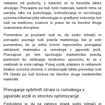
nekatere od področij, s katerimi se ta besedila lahko
ukvarjajo. Prevajamo pa tudi tiste materiale, katerih tema se
nanaša, tako na psihologijo, izobraževanje in sociologijo
oziroma informacijske tehnologije in gradbeno industrijo kot
tudi na medicino, znanost in pravo ter na številne druge
znanstvene discipline.
Pomembno je poudariti tudi to, da sodni tolmači in
prevajalci poznajo tudi pravila marketinga, kar je zelo
pomembno, ko je treba izvesti neposredno prevajanje
reklamnih materialov iz romskega v japonski jezik.
Pravzaprav pri tem spoštujejo marketinška pravila,
predvsem ko oblikujejo konkretno sporočilo, ki se v
vsebinah te vrste nahaja. Poleg vizitk, plakatov in reklamnih
letakov oziroma zloženk, ti strokovnjaki lahko prevedejo tudi
PR članke pa tudi brošure ter številne druge marketinške
materiale.
Prevajanje spletnih strani iz romskega v
japonski jezik in storitev optimizacije
Predvideno je, da na zahtevo strank sodni tolmači in