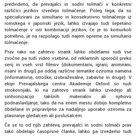
predvideno, da prevajalci in sodni tolmači v konkretni
različici jezikov izvedejo tolmačenje. Poleg tega, da so
specializirani za simultano in konsekutivno tolmačenje iz
romskega v japonski jezik, lahko izvajajo tudi šepetano
tolmačenje v isti kombinaciji jezikov, če je to komurkoli
potrebno, je na razpolago tudi najem opreme za simultano
tolmačenje.
Prav tako na zahtevo strank lahko obdelamo tudi vse
zvočne pa tudi video vsebine, od reklamnih sporočil preko
serij in vseh vrst filmov (dokumentarni, igrani, animirani,
risani in drugi) pa oddaj različne tematike oziroma namena
(informativne, otroške, izobraževalne, zabavne in druge). V
ekipi Prevajalskega centra Akademije Oxford so tudi
strokovnjaki, ki na zahtevo strank lahko izvedejo ali
sinhronizacijo takšnih materialov ali njihovo
podnaslavljanje, tako da na enem mestu dobijo kompletno
obdelane in pripravljene za nadaljnjo uporabo oziroma za
plasiranje gledalcem ali poslušalcem.
Če se to od njih zahteva, prevajalci in sodni tolmači prav
tako obdelajo časopisne članke, lahko pa izvedemo tudi