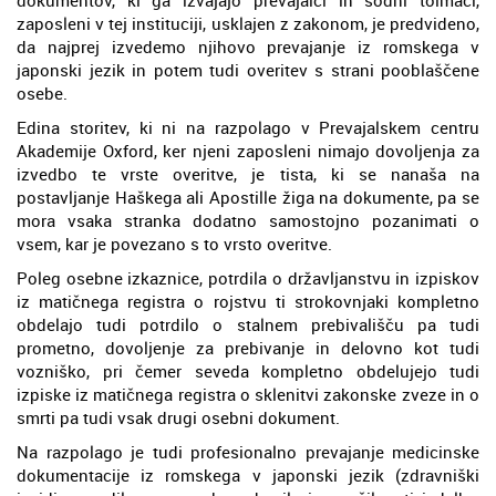
zaposleni v tej instituciji, usklajen z zakonom, je predvideno,
da najprej izvedemo njihovo prevajanje iz romskega v
japonski jezik in potem tudi overitev s strani pooblaščene
osebe.
Edina storitev, ki ni na razpolago v Prevajalskem centru
Akademije Oxford, ker njeni zaposleni nimajo dovoljenja za
izvedbo te vrste overitve, je tista, ki se nanaša na
postavljanje Haškega ali Apostille žiga na dokumente, pa se
mora vsaka stranka dodatno samostojno pozanimati o
vsem, kar je povezano s to vrsto overitve.
Poleg osebne izkaznice, potrdila o državljanstvu in izpiskov
iz matičnega registra o rojstvu ti strokovnjaki kompletno
obdelajo tudi potrdilo o stalnem prebivališču pa tudi
prometno, dovoljenje za prebivanje in delovno kot tudi
vozniško, pri čemer seveda kompletno obdelujejo tudi
izpiske iz matičnega registra o sklenitvi zakonske zveze in o
smrti pa tudi vsak drugi osebni dokument.
Na razpolago je tudi profesionalno prevajanje medicinske
dokumentacije iz romskega v japonski jezik (zdravniški