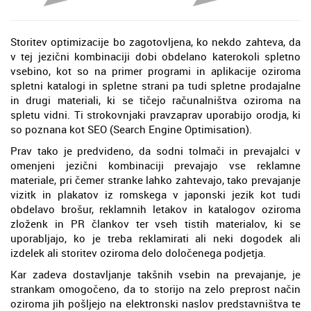
Storitev optimizacije bo zagotovljena, ko nekdo zahteva, da
v tej jezični kombinaciji dobi obdelano katerokoli spletno
vsebino, kot so na primer programi in aplikacije oziroma
spletni katalogi in spletne strani pa tudi spletne prodajalne
in drugi materiali, ki se tičejo računalništva oziroma na
spletu vidni. Ti strokovnjaki pravzaprav uporabijo orodja, ki
so poznana kot SEO (Search Engine Optimisation).
Prav tako je predvideno, da sodni tolmači in prevajalci v
omenjeni jezični kombinaciji prevajajo vse reklamne
materiale, pri čemer stranke lahko zahtevajo, tako prevajanje
vizitk in plakatov iz romskega v japonski jezik kot tudi
obdelavo brošur, reklamnih letakov in katalogov oziroma
zloženk in PR člankov ter vseh tistih materialov, ki se
uporabljajo, ko je treba reklamirati ali neki dogodek ali
izdelek ali storitev oziroma delo določenega podjetja.
Kar zadeva dostavljanje takšnih vsebin na prevajanje, je
strankam omogočeno, da to storijo na zelo preprost način
oziroma jih pošljejo na elektronski naslov predstavništva te