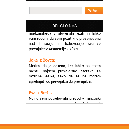
učinkoviti.
Martina iz Bleda:
Potrebovala sem prevajanje iz
madžarskega v slovenski jezik in lahko
DRUGI O NAS
vam rečem, da sem pozitivno presenečena
nad hitrostjo in kakovostjo storitve
prevajalcev Akademije Oxford.
Jaka iz Bovca:
Mislim, da je odlično, ker lahko na enem
mestu najdem prevajalske storitve za
različne jezike, tako da se ne morem
sprehajati od prevajalca do prevajalca.
Eva iz Brežic:
Nujno sem potrebovala prevod v francoski
jezik, na spletu sem našla Oxford, jih
poklicala in v roku nekaj ur sem po
elektronski pošti prejela prevod. Resnično
so izjemni!
Zoran iz Velenja:
Uslužni, hitri in ljubeznivi, za njih imam