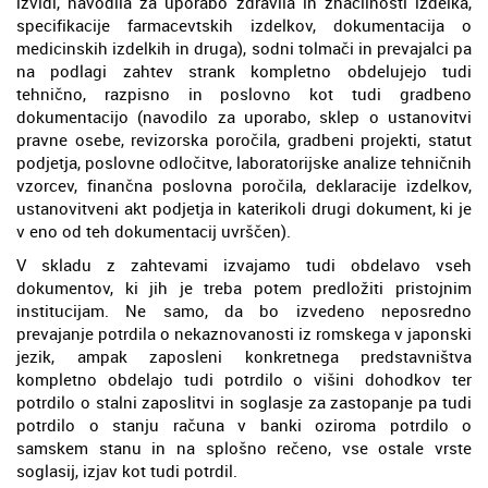
izvidi, navodila za uporabo zdravila in značilnosti izdelka,
specifikacije farmacevtskih izdelkov, dokumentacija o
medicinskih izdelkih in druga), sodni tolmači in prevajalci pa
na podlagi zahtev strank kompletno obdelujejo tudi
tehnično, razpisno in poslovno kot tudi gradbeno
dokumentacijo (navodilo za uporabo, sklep o ustanovitvi
pravne osebe, revizorska poročila, gradbeni projekti, statut
podjetja, poslovne odločitve, laboratorijske analize tehničnih
vzorcev, finančna poslovna poročila, deklaracije izdelkov,
ustanovitveni akt podjetja in katerikoli drugi dokument, ki je
v eno od teh dokumentacij uvrščen).
V skladu z zahtevami izvajamo tudi obdelavo vseh
dokumentov, ki jih je treba potem predložiti pristojnim
institucijam. Ne samo, da bo izvedeno neposredno
prevajanje potrdila o nekaznovanosti iz romskega v japonski
jezik, ampak zaposleni konkretnega predstavništva
kompletno obdelajo tudi potrdilo o višini dohodkov ter
potrdilo o stalni zaposlitvi in soglasje za zastopanje pa tudi
potrdilo o stanju računa v banki oziroma potrdilo o
samskem stanu in na splošno rečeno, vse ostale vrste
soglasij, izjav kot tudi potrdil.