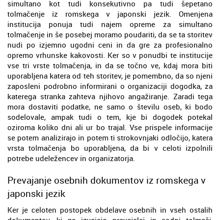
simultano kot tudi konsekutivno pa tudi šepetano
tolmačenje iz romskega v japonski jezik. Omenjena
institucija ponuja tudi najem opreme za simultano
tolmačenje in še posebej moramo poudariti, da se ta storitev
nudi po izjemno ugodni ceni in da gre za profesionalno
opremo vrhunske kakovosti. Ker so v ponudbi te institucije
vse tri vrste tolmačenja, in da se točno ve, kdaj mora biti
uporabljena katera od teh storitev, je pomembno, da so njeni
zaposleni podrobno informirani o organizaciji dogodka, za
katerega stranka zahteva njihovo angažiranje. Zaradi tega
mora dostaviti podatke, ne samo o številu oseb, ki bodo
sodelovale, ampak tudi o tem, kje bi dogodek potekal
oziroma koliko dni ali ur bo trajal. Vse prispele informacije
se potem analizirajo in potem ti strokovnjaki odločijo, katera
vrsta tolmačenja bo uporabljena, da bi v celoti izpolnili
potrebe udeležencev in organizatorja.
Prevajanje osebnih dokumentov iz romskega v
japonski jezik
Ker je celoten postopek obdelave osebnih in vseh ostalih
dokumentov, ki ga izvajajo prevajalci in sodni tolmači,