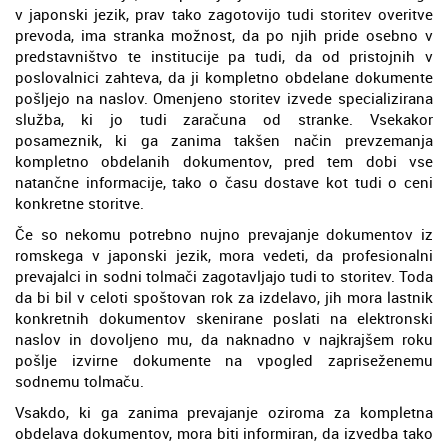
v japonski jezik, prav tako zagotovijo tudi storitev overitve
prevoda, ima stranka možnost, da po njih pride osebno v
predstavništvo te institucije pa tudi, da od pristojnih v
poslovalnici zahteva, da ji kompletno obdelane dokumente
pošljejo na naslov. Omenjeno storitev izvede specializirana
služba, ki jo tudi zaračuna od stranke. Vsekakor
posameznik, ki ga zanima takšen način prevzemanja
kompletno obdelanih dokumentov, pred tem dobi vse
natančne informacije, tako o času dostave kot tudi o ceni
konkretne storitve.
Če so nekomu potrebno nujno prevajanje dokumentov iz
romskega v japonski jezik, mora vedeti, da profesionalni
prevajalci in sodni tolmači zagotavljajo tudi to storitev. Toda
da bi bil v celoti spoštovan rok za izdelavo, jih mora lastnik
konkretnih dokumentov skenirane poslati na elektronski
naslov in dovoljeno mu, da naknadno v najkrajšem roku
pošlje izvirne dokumente na vpogled zapriseženemu
sodnemu tolmaču.
Vsakdo, ki ga zanima prevajanje oziroma za kompletna
obdelava dokumentov, mora biti informiran, da izvedba tako