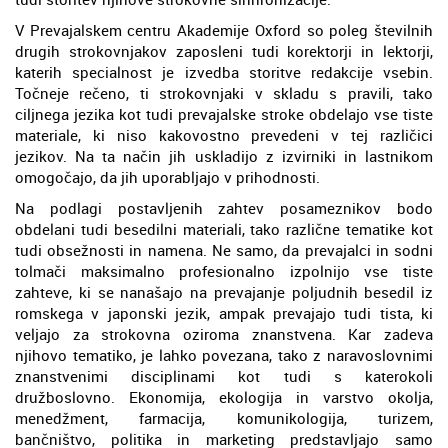
V Prevajalskem centru Akademije Oxford so poleg številnih
drugih strokovnjakov zaposleni tudi korektorji in lektorji,
katerih specialnost je izvedba storitve redakcije vsebin.
Točneje rečeno, ti strokovnjaki v skladu s pravili, tako
ciljnega jezika kot tudi prevajalske stroke obdelajo vse tiste
materiale, ki niso kakovostno prevedeni v tej različici
jezikov. Na ta način jih uskladijo z izvirniki in lastnikom
omogočajo, da jih uporabljajo v prihodnosti.
Na podlagi postavljenih zahtev posameznikov bodo
obdelani tudi besedilni materiali, tako različne tematike kot
tudi obsežnosti in namena. Ne samo, da prevajalci in sodni
tolmači maksimalno profesionalno izpolnijo vse tiste
zahteve, ki se nanašajo na prevajanje poljudnih besedil iz
romskega v japonski jezik, ampak prevajajo tudi tista, ki
veljajo za strokovna oziroma znanstvena. Kar zadeva
njihovo tematiko, je lahko povezana, tako z naravoslovnimi
znanstvenimi disciplinami kot tudi s katerokoli
družboslovno. Ekonomija, ekologija in varstvo okolja,
menedžment, farmacija, komunikologija, turizem,
bančništvo, politika in marketing predstavljajo samo