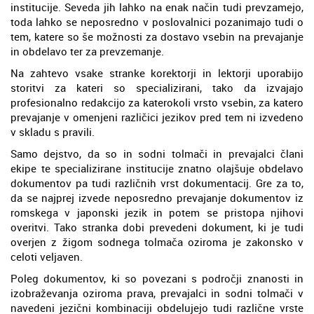
institucije. Seveda jih lahko na enak način tudi prevzamejo,
toda lahko se neposredno v poslovalnici pozanimajo tudi o
tem, katere so še možnosti za dostavo vsebin na prevajanje
in obdelavo ter za prevzemanje.
Na zahtevo vsake stranke korektorji in lektorji uporabijo
storitvi za kateri so specializirani, tako da izvajajo
profesionalno redakcijo za katerokoli vrsto vsebin, za katero
prevajanje v omenjeni različici jezikov pred tem ni izvedeno
v skladu s pravili.
Samo dejstvo, da so in sodni tolmači in prevajalci člani
ekipe te specializirane institucije znatno olajšuje obdelavo
dokumentov pa tudi različnih vrst dokumentacij. Gre za to,
da se najprej izvede neposredno prevajanje dokumentov iz
romskega v japonski jezik in potem se pristopa njihovi
overitvi. Tako stranka dobi prevedeni dokument, ki je tudi
overjen z žigom sodnega tolmača oziroma je zakonsko v
celoti veljaven.
Poleg dokumentov, ki so povezani s področji znanosti in
izobraževanja oziroma prava, prevajalci in sodni tolmači v
navedeni jezični kombinaciji obdelujejo tudi različne vrste