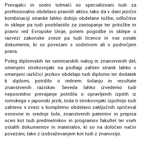
Prevajalci in sodni tolmači so specializirani tudi za
profesionalno obdelavo pravnih aktov, tako da v dani jezični
kombinaciji stranke lahko dobijo obdelane tožbe, odločitve
in sklepe pa tudi pooblastilo za zastopanje ter pritožbe in
pravni red Evropske Unije, potem pogodbe in sklepe o
razvezi zakonske zveze pa tudi licence in vse ostale
dokumente, ki so povezani s sodstvom ali s področjem
prava.
Poleg diplomskih ter seminarskih nalog in znanstvenih del,
omenjeni strokovnjaki na podlagi zahtev strank lahko v
omenjeni različici jezikov obdelajo tudi diplomo ter dodatek
k diplomi, potrdilo o rednem šolanju in rezultate
znanstvenih raziskav. Seveda lahko izvedemo tudi
neposredno prevajanje potrdila o opravljenih izpitih iz
romskega v japonski jezik, toda ti strokovnjaki izpolnijo tudi
zahtevo v zvezi s kompletno obdelavo zaključnih spričeval
osnovne in srednje šole, znanstvenih patentov in prepisa
ocen kot tudi predmetnikov in programov fakultet ter vseh
ostalih dokumentov in materialov, ki so na določen način
povezani, tako z izobraževanjem kot tudi z znanostjo.