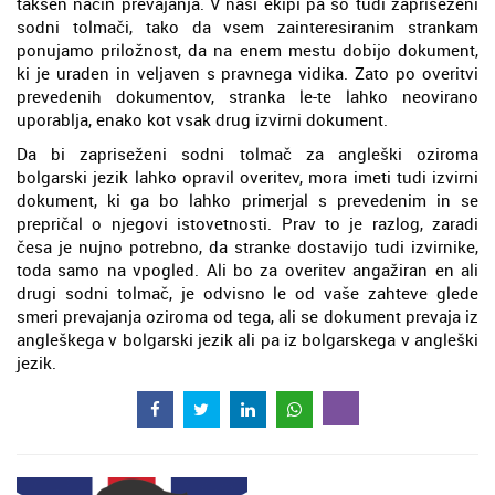
takšen način prevajanja. V naši ekipi pa so tudi zapriseženi
sodni tolmači, tako da vsem zainteresiranim strankam
ponujamo priložnost, da na enem mestu dobijo dokument,
ki je uraden in veljaven s pravnega vidika. Zato po overitvi
prevedenih dokumentov, stranka le-te lahko neovirano
uporablja, enako kot vsak drug izvirni dokument.
Da bi zapriseženi sodni tolmač za angleški oziroma
bolgarski jezik lahko opravil overitev, mora imeti tudi izvirni
dokument, ki ga bo lahko primerjal s prevedenim in se
prepričal o njegovi istovetnosti. Prav to je razlog, zaradi
česa je nujno potrebno, da stranke dostavijo tudi izvirnike,
toda samo na vpogled. Ali bo za overitev angažiran en ali
drugi sodni tolmač, je odvisno le od vaše zahteve glede
smeri prevajanja oziroma od tega, ali se dokument prevaja iz
angleškega v bolgarski jezik ali pa iz bolgarskega v angleški
jezik.