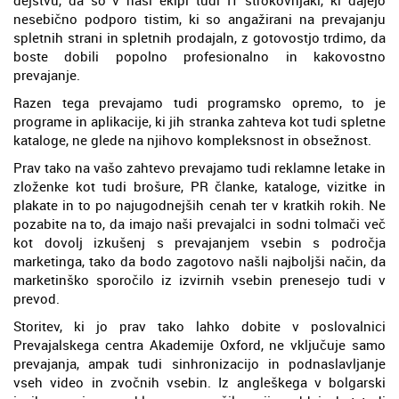
nesebično podporo tistim, ki so angažirani na prevajanju
spletnih strani in spletnih prodajaln, z gotovostjo trdimo, da
boste dobili popolno profesionalno in kakovostno
prevajanje.
Razen tega prevajamo tudi programsko opremo, to je
programe in aplikacije, ki jih stranka zahteva kot tudi spletne
kataloge, ne glede na njihovo kompleksnost in obsežnost.
Prav tako na vašo zahtevo prevajamo tudi reklamne letake in
zloženke kot tudi brošure, PR članke, kataloge, vizitke in
plakate in to po najugodnejših cenah ter v kratkih rokih. Ne
pozabite na to, da imajo naši prevajalci in sodni tolmači več
kot dovolj izkušenj s prevajanjem vsebin s področja
marketinga, tako da bodo zagotovo našli najboljši način, da
marketinško sporočilo iz izvirnih vsebin prenesejo tudi v
prevod.
Storitev, ki jo prav tako lahko dobite v poslovalnici
Prevajalskega centra Akademije Oxford, ne vključuje samo
prevajanja, ampak tudi sinhronizacijo in podnaslavljanje
vseh video in zvočnih vsebin. Iz angleškega v bolgarski