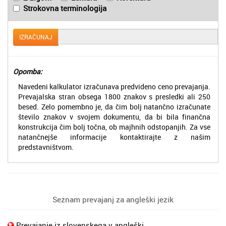
Strokovna terminologija
IZRAČUNAJ
Opomba:
Navedeni kalkulator izračunava predvideno ceno prevajanja.
Prevajalska stran obsega 1800 znakov s presledki ali 250
besed. Zelo pomembno je, da čim bolj natančno izračunate
število znakov v svojem dokumentu, da bi bila finančna
konstrukcija čim bolj točna, ob majhnih odstopanjih. Za vse
natančnejše informacije kontaktirajte z našim
predstavništvom.
Seznam prevajanj za angleški jezik
Prevajanje iz slovenskega v angleški