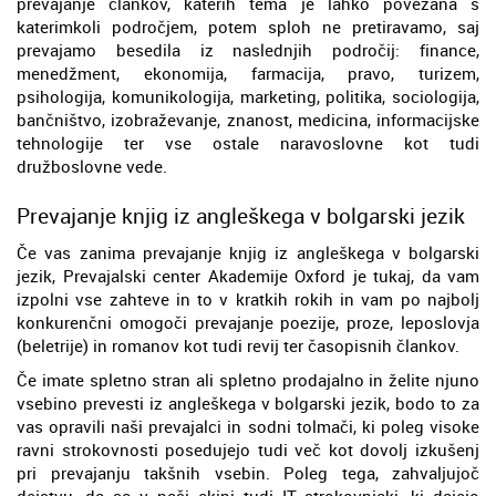
prevajanje člankov, katerih tema je lahko povezana s
katerimkoli področjem, potem sploh ne pretiravamo, saj
prevajamo besedila iz naslednjih področij: finance,
menedžment, ekonomija, farmacija, pravo, turizem,
psihologija, komunikologija, marketing, politika, sociologija,
bančništvo, izobraževanje, znanost, medicina, informacijske
tehnologije ter vse ostale naravoslovne kot tudi
družboslovne vede.
Prevajanje knjig iz angleškega v bolgarski jezik
Če vas zanima prevajanje knjig iz angleškega v bolgarski
jezik, Prevajalski center Akademije Oxford je tukaj, da vam
izpolni vse zahteve in to v kratkih rokih in vam po najbolj
konkurenčni omogoči prevajanje poezije, proze, leposlovja
(beletrije) in romanov kot tudi revij ter časopisnih člankov.
Če imate spletno stran ali spletno prodajalno in želite njuno
vsebino prevesti iz angleškega v bolgarski jezik, bodo to za
vas opravili naši prevajalci in sodni tolmači, ki poleg visoke
ravni strokovnosti posedujejo tudi več kot dovolj izkušenj
pri prevajanju takšnih vsebin. Poleg tega, zahvaljujoč
dejstvu, da so v naši ekipi tudi IT strokovnjaki, ki dajejo