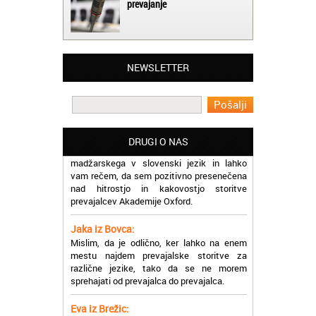
prevajanje
Matjaž iz Ajdovščine:
Lahko pohvalim vse zaposlene v Akademiji
Oxford, ker so resnično profesionalni in
NEWSLETTER
prevajalske storitve opravljajo hitro in
učinkoviti.
Martina iz Bleda:
Potrebovala sem prevajanje iz
DRUGI O NAS
madžarskega v slovenski jezik in lahko
vam rečem, da sem pozitivno presenečena
nad hitrostjo in kakovostjo storitve
prevajalcev Akademije Oxford.
Jaka iz Bovca:
Mislim, da je odlično, ker lahko na enem
mestu najdem prevajalske storitve za
različne jezike, tako da se ne morem
sprehajati od prevajalca do prevajalca.
Eva iz Brežic:
Nujno sem potrebovala prevod v francoski