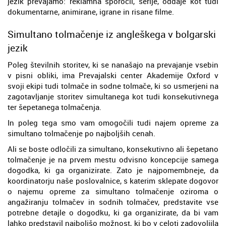
jezik prevajamo: reklamna sporočil, serije, oddaje kot tudi
dokumentarne, animirane, igrane in risane filme.
Simultano tolmačenje iz angleškega v bolgarski
jezik
Poleg številnih storitev, ki se nanašajo na prevajanje vsebin
v pisni obliki, ima Prevajalski center Akademije Oxford v
svoji ekipi tudi tolmače in sodne tolmače, ki so usmerjeni na
zagotavljanje storitev simultanega kot tudi konsekutivnega
ter šepetanega tolmačenja.
In poleg tega smo vam omogočili tudi najem opreme za
simultano tolmačenje po najboljših cenah.
Ali se boste odločili za simultano, konsekutivno ali šepetano
tolmačenje je na prvem mestu odvisno koncepcije samega
dogodka, ki ga organizirate. Zato je najpomembneje, da
koordinatorju naše poslovalnice, s katerim sklepate dogovor
o najemu opreme za simultano tolmačenje oziroma o
angažiranju tolmačev in sodnih tolmačev, predstavite vse
potrebne detajle o dogodku, ki ga organizirate, da bi vam
lahko predstavil najboljšo možnost, ki bo v celoti zadovoljila