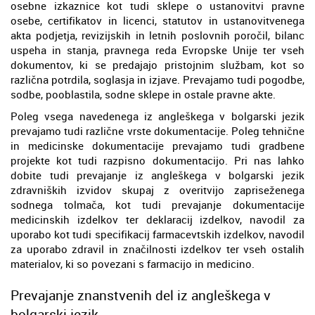
osebne izkaznice kot tudi sklepe o ustanovitvi pravne
osebe, certifikatov in licenci, statutov in ustanovitvenega
akta podjetja, revizijskih in letnih poslovnih poročil, bilanc
uspeha in stanja, pravnega reda Evropske Unije ter vseh
dokumentov, ki se predajajo pristojnim službam, kot so
različna potrdila, soglasja in izjave. Prevajamo tudi pogodbe,
sodbe, pooblastila, sodne sklepe in ostale pravne akte.
Poleg vsega navedenega iz angleškega v bolgarski jezik
prevajamo tudi različne vrste dokumentacije. Poleg tehnične
in medicinske dokumentacije prevajamo tudi gradbene
projekte kot tudi razpisno dokumentacijo. Pri nas lahko
dobite tudi prevajanje iz angleškega v bolgarski jezik
zdravniških izvidov skupaj z overitvijo zapriseženega
sodnega tolmača, kot tudi prevajanje dokumentacije
medicinskih izdelkov ter deklaracij izdelkov, navodil za
uporabo kot tudi specifikacij farmacevtskih izdelkov, navodil
za uporabo zdravil in značilnosti izdelkov ter vseh ostalih
materialov, ki so povezani s farmacijo in medicino.
Prevajanje znanstvenih del iz angleškega v
bolgarski jezik