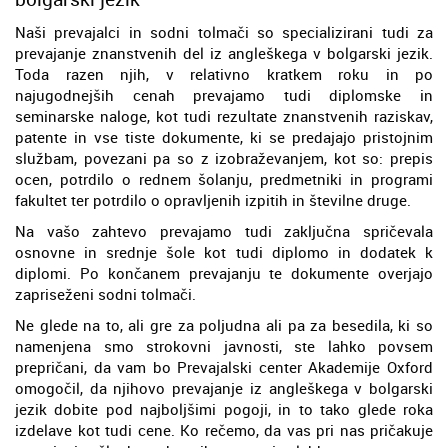
Naši prevajalci in sodni tolmači so specializirani tudi za
prevajanje znanstvenih del iz angleškega v bolgarski jezik.
Toda razen njih, v relativno kratkem roku in po
najugodnejših cenah prevajamo tudi diplomske in
seminarske naloge, kot tudi rezultate znanstvenih raziskav,
patente in vse tiste dokumente, ki se predajajo pristojnim
službam, povezani pa so z izobraževanjem, kot so: prepis
ocen, potrdilo o rednem šolanju, predmetniki in programi
fakultet ter potrdilo o opravljenih izpitih in številne druge.
Na vašo zahtevo prevajamo tudi zaključna spričevala
osnovne in srednje šole kot tudi diplomo in dodatek k
diplomi. Po končanem prevajanju te dokumente overjajo
zapriseženi sodni tolmači.
Ne glede na to, ali gre za poljudna ali pa za besedila, ki so
namenjena smo strokovni javnosti, ste lahko povsem
prepričani, da vam bo Prevajalski center Akademije Oxford
omogočil, da njihovo prevajanje iz angleškega v bolgarski
jezik dobite pod najboljšimi pogoji, in to tako glede roka
izdelave kot tudi cene. Ko rečemo, da vas pri nas pričakuje