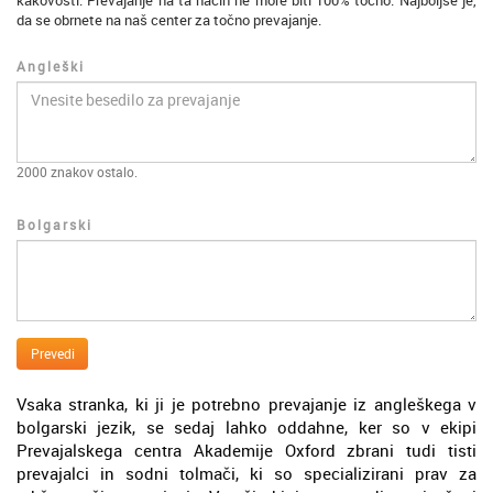
kakovosti. Prevajanje na ta način ne more biti 100% točno. Najboljše je,
da se obrnete na naš center za točno prevajanje.
Angleški
2000
znakov ostalo.
Bolgarski
Prevedi
Vsaka stranka, ki ji je potrebno prevajanje iz angleškega v
bolgarski jezik, se sedaj lahko oddahne, ker so v ekipi
Prevajalskega centra Akademije Oxford zbrani tudi tisti
prevajalci in sodni tolmači, ki so specializirani prav za