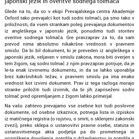
japonski jezik in overitve sodnega tolmača
Glede na to, da so v ekipi Prevajalskega centra Akademije
Oxford tako prevajalci kot tudi sodni tolmači, pa smo tako v
priložnosti, da vsem strankam poleg prevajanja dokumentov
iz angleškega v japonski jezik, ponudimo tudi storitev
overitve sodnega tolmača. Gre pravzaprav za to, da sam
prevod nima absolutno nikakršne vrednosti v pravnem
smislu. Da bi bil dokument, ki je preveden iz angleškega v
japonski jezik, veljaven v smislu zakona, mora biti overjen s
tem žigom, saj sodni tolmač z njim pravzaprav potrjuje, da je
le-ta enak izvirnemu dokumentu, in da se lahko uporablja
brez kakršnihkoli težav, v pravnem smislu pa ima enako
vrednost kot izvirni dokument. Prav iz tega razloga morajo
stranke priložiti tudi izvirnik, da bi jih zapriseženi sodni
tolmač pred opremljanjem z žigom lahko primerjal.
Na vašo zahtevo prevajamo vse osebne kot tudi poslovne
dokumente, od osebne izkaznice, potnega lista in izpiskov
iz matičnega registra (o rojstvu, o smrti, o sklenjeni zakonski
zvezi), preko sklepa o ustanovitvi pravne osebe, statuta in
ustanovitvenega akta podjetja pa do prometnega in
vozniškega dovoljenja, potrdila o državljanstvu in potrdila o