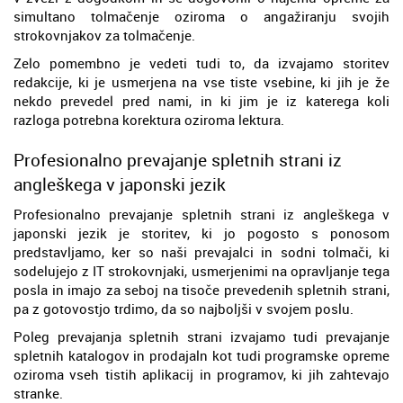
simultano tolmačenje oziroma o angažiranju svojih
strokovnjakov za tolmačenje.
Zelo pomembno je vedeti tudi to, da izvajamo storitev
redakcije, ki je usmerjena na vse tiste vsebine, ki jih je že
nekdo prevedel pred nami, in ki jim je iz katerega koli
razloga potrebna korektura oziroma lektura.
Profesionalno prevajanje spletnih strani iz
angleškega v japonski jezik
Profesionalno prevajanje spletnih strani iz angleškega v
japonski jezik je storitev, ki jo pogosto s ponosom
predstavljamo, ker so naši prevajalci in sodni tolmači, ki
sodelujejo z IT strokovnjaki, usmerjenimi na opravljanje tega
posla in imajo za seboj na tisoče prevedenih spletnih strani,
pa z gotovostjo trdimo, da so najboljši v svojem poslu.
Poleg prevajanja spletnih strani izvajamo tudi prevajanje
spletnih katalogov in prodajaln kot tudi programske opreme
oziroma vseh tistih aplikacij in programov, ki jih zahtevajo
stranke.