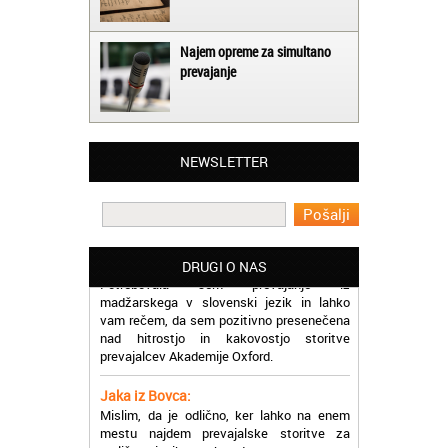
Najem opreme za simultano
prevajanje
Matjaž iz Ajdovščine:
Lahko pohvalim vse zaposlene v Akademiji
NEWSLETTER
Oxford, ker so resnično profesionalni in
prevajalske storitve opravljajo hitro in
učinkoviti.
Martina iz Bleda:
Potrebovala sem prevajanje iz
DRUGI O NAS
madžarskega v slovenski jezik in lahko
vam rečem, da sem pozitivno presenečena
nad hitrostjo in kakovostjo storitve
prevajalcev Akademije Oxford.
Jaka iz Bovca:
Mislim, da je odlično, ker lahko na enem
mestu najdem prevajalske storitve za
različne jezike, tako da se ne morem
sprehajati od prevajalca do prevajalca.