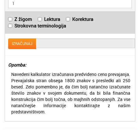
Z žigom
Lektura
Korektura
Strokovna terminologija
IZRAČUNAJ
Opomba:
Navedeni kalkulator izračunava predvideno ceno prevajanja.
Prevajalska stran obsega 1800 znakov s presledki ali 250
besed. Zelo pomembno je, da čim bolj natančno izračunate
število znakov v svojem dokumentu, da bi bila finančna
konstrukcija čim bolj točna, ob majhnih odstopanjih. Za vse
natančnejše informacije kontaktirajte z našim
predstavništvom.