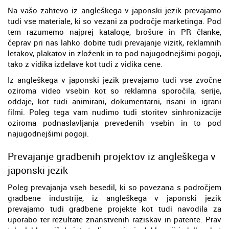
Na vašo zahtevo iz angleškega v japonski jezik prevajamo
tudi vse materiale, ki so vezani za področje marketinga. Pod
tem razumemo najprej kataloge, brošure in PR članke,
čeprav pri nas lahko dobite tudi prevajanje vizitk, reklamnih
letakov, plakatov in zloženk in to pod najugodnejšimi pogoji,
tako z vidika izdelave kot tudi z vidika cene.
Iz angleškega v japonski jezik prevajamo tudi vse zvočne
oziroma video vsebin kot so reklamna sporočila, serije,
oddaje, kot tudi animirani, dokumentarni, risani in igrani
filmi. Poleg tega vam nudimo tudi storitev sinhronizacije
oziroma podnaslavljanja prevedenih vsebin in to pod
najugodnejšimi pogoji.
Prevajanje gradbenih projektov iz angleškega v
japonski jezik
Poleg prevajanja vseh besedil, ki so povezana s področjem
gradbene industrije, iz angleškega v japonski jezik
prevajamo tudi gradbene projekte kot tudi navodila za
uporabo ter rezultate znanstvenih raziskav in patente. Prav