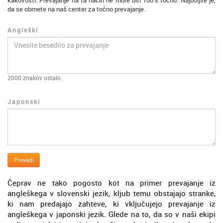
kakovosti. Prevajanje na ta način ne more biti 100% točno. Najboljše je,
da se obrnete na naš center za točno prevajanje.
Angleški
2000
znakov ostalo.
Japonski
Prevedi
Čeprav ne tako pogosto kot na primer prevajanje iz
angleškega v slovenski jezik, kljub temu obstajajo stranke,
ki nam predajajo zahteve, ki vključujejo prevajanje iz
angleškega v japonski jezik. Glede na to, da so v naši ekipi