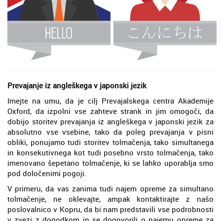
Prevajanje iz angleškega v japonski jezik
Imejte na umu, da je cilj Prevajalskega centra Akademije
Oxford, da izpolni vse zahteve strank in jim omogoči, da
dobijo storitev prevajanja iz angleškega v japonski jezik za
absolutno vse vsebine, tako da poleg prevajanja v pisni
obliki, ponujamo tudi storitev tolmačenja, tako simultanega
in konsekutivnega kot tudi posebno vrsto tolmačenja, tako
imenovano šepetano tolmačenje, ki se lahko uporablja smo
pod določenimi pogoji.
V primeru, da vas zanima tudi najem opreme za simultano
tolmačenje, ne oklevajte, ampak kontaktirajte z našo
poslovalnico v Kopru, da bi nam predstavili vse podrobnosti
v zvezi z dogodkom in se dogovorili o najemu opreme za