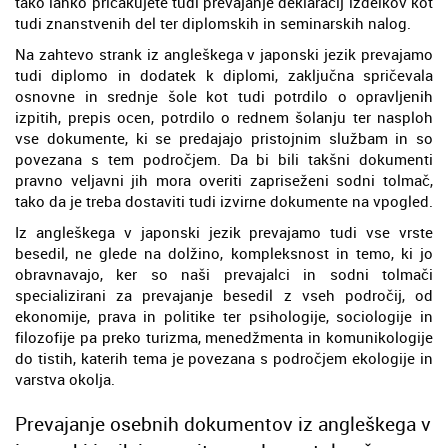
tako lahko pričakujete tudi prevajanje deklaracij izdelkov kot
tudi znanstvenih del ter diplomskih in seminarskih nalog.
Na zahtevo strank iz angleškega v japonski jezik prevajamo
tudi diplomo in dodatek k diplomi, zaključna spričevala
osnovne in srednje šole kot tudi potrdilo o opravljenih
izpitih, prepis ocen, potrdilo o rednem šolanju ter nasploh
vse dokumente, ki se predajajo pristojnim službam in so
povezana s tem področjem. Da bi bili takšni dokumenti
pravno veljavni jih mora overiti zapriseženi sodni tolmač,
tako da je treba dostaviti tudi izvirne dokumente na vpogled.
Iz angleškega v japonski jezik prevajamo tudi vse vrste
besedil, ne glede na dolžino, kompleksnost in temo, ki jo
obravnavajo, ker so naši prevajalci in sodni tolmači
specializirani za prevajanje besedil z vseh področij, od
ekonomije, prava in politike ter psihologije, sociologije in
filozofije pa preko turizma, menedžmenta in komunikologije
do tistih, katerih tema je povezana s področjem ekologije in
varstva okolja.
Prevajanje osebnih dokumentov iz angleškega v