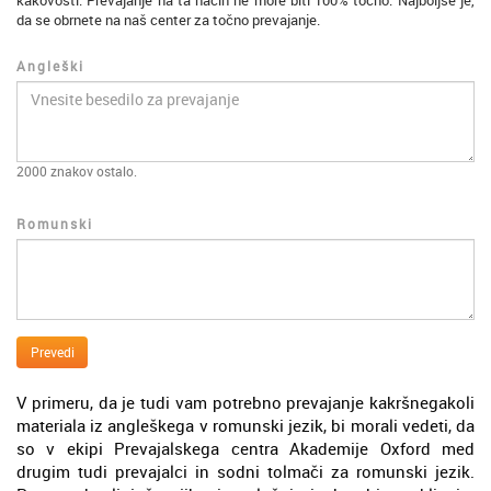
kakovosti. Prevajanje na ta način ne more biti 100% točno. Najboljše je,
da se obrnete na naš center za točno prevajanje.
Angleški
2000
znakov ostalo.
Romunski
Prevedi
V primeru, da je tudi vam potrebno prevajanje kakršnegakoli
materiala iz angleškega v romunski jezik, bi morali vedeti, da
so v ekipi Prevajalskega centra Akademije Oxford med
drugim tudi prevajalci in sodni tolmači za romunski jezik.