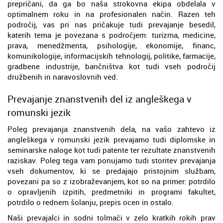
prepričani, da ga bo naša strokovna ekipa obdelala v
optimalnem roku in na profesionalen način. Razen teh
področij, vas pri nas pričakuje tudi prevajanje besedil,
katerih tema je povezana s področjem: turizma, medicine,
prava, menedžmenta, psihologije, ekonomije, financ,
komunikologije, informacijskih tehnologij, politike, farmacije,
gradbene industrije, bančništva kot tudi vseh področij
družbenih in naravoslovnih ved.
Prevajanje znanstvenih del iz angleškega v
romunski jezik
Poleg prevajanja znanstvenih dela, na vašo zahtevo iz
angleškega v romunski jezik prevajamo tudi diplomske in
seminarske naloge kot tudi patente ter rezultate znanstvenih
raziskav. Poleg tega vam ponujamo tudi storitev prevajanja
vseh dokumentov, ki se predajajo pristojnim službam,
povezani pa so z izobraževanjem, kot so na primer: potrdilo
o opravljenih izpitih, predmetniki in programi fakultet,
potrdilo o rednem šolanju, prepis ocen in ostalo.
Naši prevajalci in sodni tolmači v zelo kratkih rokih prav