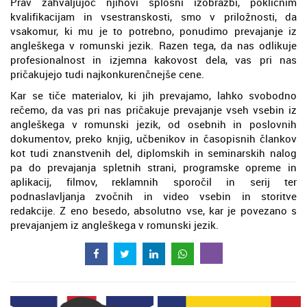
Prav zahvaljujoč njihovi splošni izobrazbi, poklicnim
kvalifikacijam in vsestranskosti, smo v priložnosti, da
vsakomur, ki mu je to potrebno, ponudimo prevajanje iz
angleškega v romunski jezik. Razen tega, da nas odlikuje
profesionalnost in izjemna kakovost dela, vas pri nas
pričakujejo tudi najkonkurenčnejše cene.
Kar se tiče materialov, ki jih prevajamo, lahko svobodno
rečemo, da vas pri nas pričakuje prevajanje vseh vsebin iz
angleškega v romunski jezik, od osebnih in poslovnih
dokumentov, preko knjig, učbenikov in časopisnih člankov
kot tudi znanstvenih del, diplomskih in seminarskih nalog
pa do prevajanja spletnih strani, programske opreme in
aplikacij, filmov, reklamnih sporočil in serij ter
podnaslavljanja zvočnih in video vsebin in storitve
redakcije. Z eno besedo, absolutno vse, kar je povezano s
prevajanjem iz angleškega v romunski jezik.