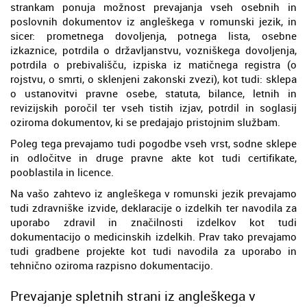
strankam ponuja možnost prevajanja vseh osebnih in
poslovnih dokumentov iz angleškega v romunski jezik, in
sicer: prometnega dovoljenja, potnega lista, osebne
izkaznice, potrdila o državljanstvu, vozniškega dovoljenja,
potrdila o prebivališču, izpiska iz matičnega registra (o
rojstvu, o smrti, o sklenjeni zakonski zvezi), kot tudi: sklepa
o ustanovitvi pravne osebe, statuta, bilance, letnih in
revizijskih poročil ter vseh tistih izjav, potrdil in soglasij
oziroma dokumentov, ki se predajajo pristojnim službam.
Poleg tega prevajamo tudi pogodbe vseh vrst, sodne sklepe
in odločitve in druge pravne akte kot tudi certifikate,
pooblastila in licence.
Na vašo zahtevo iz angleškega v romunski jezik prevajamo
tudi zdravniške izvide, deklaracije o izdelkih ter navodila za
uporabo zdravil in značilnosti izdelkov kot tudi
dokumentacijo o medicinskih izdelkih. Prav tako prevajamo
tudi gradbene projekte kot tudi navodila za uporabo in
tehnično oziroma razpisno dokumentacijo.
Prevajanje spletnih strani iz angleškega v