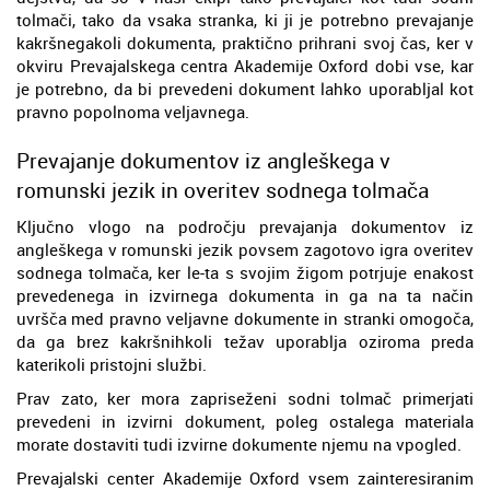
tolmači, tako da vsaka stranka, ki ji je potrebno prevajanje
kakršnegakoli dokumenta, praktično prihrani svoj čas, ker v
okviru Prevajalskega centra Akademije Oxford dobi vse, kar
je potrebno, da bi prevedeni dokument lahko uporabljal kot
pravno popolnoma veljavnega.
Prevajanje dokumentov iz angleškega v
romunski jezik in overitev sodnega tolmača
Ključno vlogo na področju prevajanja dokumentov iz
angleškega v romunski jezik povsem zagotovo igra overitev
sodnega tolmača, ker le-ta s svojim žigom potrjuje enakost
prevedenega in izvirnega dokumenta in ga na ta način
uvršča med pravno veljavne dokumente in stranki omogoča,
da ga brez kakršnihkoli težav uporablja oziroma preda
katerikoli pristojni službi.
Prav zato, ker mora zapriseženi sodni tolmač primerjati
prevedeni in izvirni dokument, poleg ostalega materiala
morate dostaviti tudi izvirne dokumente njemu na vpogled.
Prevajalski center Akademije Oxford vsem zainteresiranim