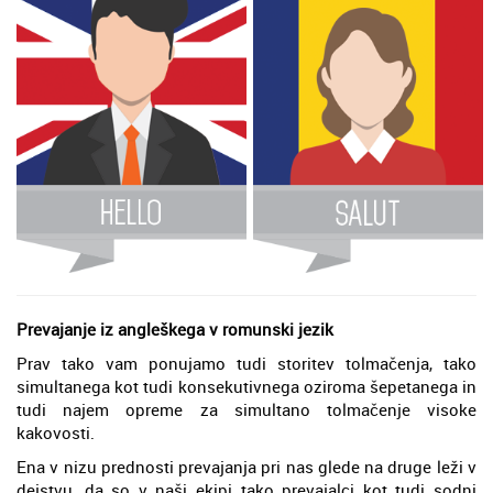
Prevajanje iz angleškega v romunski jezik
Prav tako vam ponujamo tudi storitev tolmačenja, tako
simultanega kot tudi konsekutivnega oziroma šepetanega in
tudi najem opreme za simultano tolmačenje visoke
kakovosti.
Ena v nizu prednosti prevajanja pri nas glede na druge leži v
dejstvu, da so v naši ekipi tako prevajalci kot tudi sodni