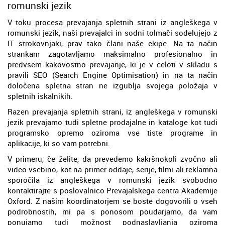
romunski jezik
V toku procesa prevajanja spletnih strani iz angleškega v
romunski jezik, naši prevajalci in sodni tolmači sodelujejo z
IT strokovnjaki, prav tako člani naše ekipe. Na ta način
strankam zagotavljamo maksimalno profesionalno in
predvsem kakovostno prevajanje, ki je v celoti v skladu s
pravili SEO (Search Engine Optimisation) in na ta način
določena spletna stran ne izgublja svojega položaja v
spletnih iskalnikih.
Razen prevajanja spletnih strani, iz angleškega v romunski
jezik prevajamo tudi spletne prodajalne in kataloge kot tudi
programsko opremo oziroma vse tiste programe in
aplikacije, ki so vam potrebni.
V primeru, če želite, da prevedemo kakršnokoli zvočno ali
video vsebino, kot na primer oddaje, serije, filmi ali reklamna
sporočila iz angleškega v romunski jezik svobodno
kontaktirajte s poslovalnico Prevajalskega centra Akademije
Oxford. Z našim koordinatorjem se boste dogovorili o vseh
podrobnostih, mi pa s ponosom poudarjamo, da vam
ponujamo tudi možnost podnaslavljanja oziroma