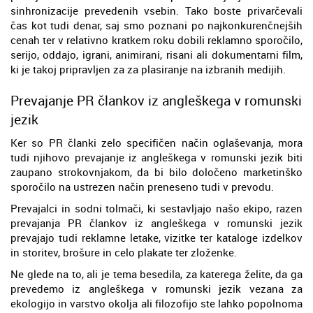
sinhronizacije prevedenih vsebin. Tako boste privarčevali
čas kot tudi denar, saj smo poznani po najkonkurenčnejših
cenah ter v relativno kratkem roku dobili reklamno sporočilo,
serijo, oddajo, igrani, animirani, risani ali dokumentarni film,
ki je takoj pripravljen za za plasiranje na izbranih medijih.
Prevajanje PR člankov iz angleškega v romunski
jezik
Ker so PR članki zelo specifičen način oglaševanja, mora
tudi njihovo prevajanje iz angleškega v romunski jezik biti
zaupano strokovnjakom, da bi bilo določeno marketinško
sporočilo na ustrezen način preneseno tudi v prevodu.
Prevajalci in sodni tolmači, ki sestavljajo našo ekipo, razen
prevajanja PR člankov iz angleškega v romunski jezik
prevajajo tudi reklamne letake, vizitke ter kataloge izdelkov
in storitev, brošure in celo plakate ter zloženke.
Ne glede na to, ali je tema besedila, za katerega želite, da ga
prevedemo iz angleškega v romunski jezik vezana za
ekologijo in varstvo okolja ali filozofijo ste lahko popolnoma