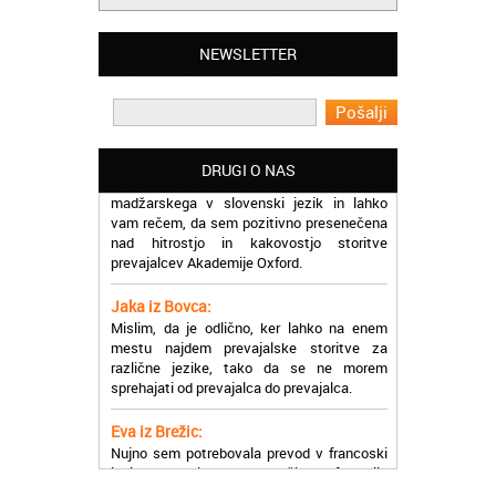
Matjaž iz Ajdovščine:
Lahko pohvalim vse zaposlene v Akademiji
Oxford, ker so resnično profesionalni in
NEWSLETTER
prevajalske storitve opravljajo hitro in
učinkoviti.
Martina iz Bleda:
Potrebovala sem prevajanje iz
DRUGI O NAS
madžarskega v slovenski jezik in lahko
vam rečem, da sem pozitivno presenečena
nad hitrostjo in kakovostjo storitve
prevajalcev Akademije Oxford.
Jaka iz Bovca:
Mislim, da je odlično, ker lahko na enem
mestu najdem prevajalske storitve za
različne jezike, tako da se ne morem
sprehajati od prevajalca do prevajalca.
Eva iz Brežic:
Nujno sem potrebovala prevod v francoski
jezik, na spletu sem našla Oxford, jih
poklicala in v roku nekaj ur sem po
elektronski pošti prejela prevod. Resnično