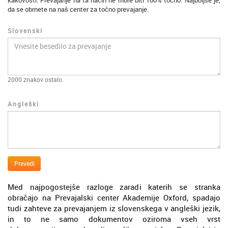
kakovosti. Prevajanje na ta način ne more biti 100% točno. Najboljše je,
da se obrnete na naš center za točno prevajanje.
Slovenski
2000
znakov ostalo.
Angleški
Prevedi
Med najpogostejše razloge zaradi katerih se stranka
obračajo na Prevajalski center Akademije Oxford, spadajo
tudi zahteve za prevajanjem iz slovenskega v angleški jezik,
in to ne samo dokumentov oziroma vseh vrst