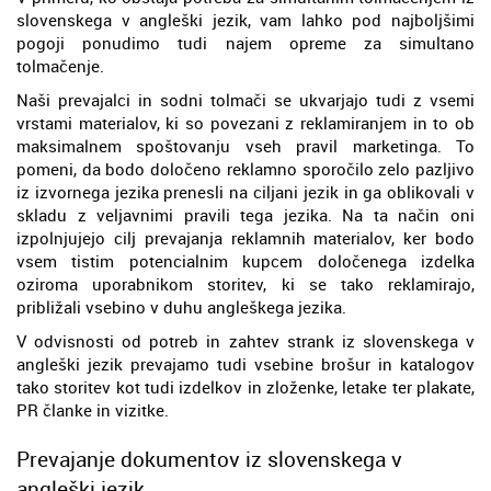
slovenskega v angleški jezik, vam lahko pod najboljšimi
pogoji ponudimo tudi najem opreme za simultano
tolmačenje.
Naši prevajalci in sodni tolmači se ukvarjajo tudi z vsemi
vrstami materialov, ki so povezani z reklamiranjem in to ob
maksimalnem spoštovanju vseh pravil marketinga. To
pomeni, da bodo določeno reklamno sporočilo zelo pazljivo
iz izvornega jezika prenesli na ciljani jezik in ga oblikovali v
skladu z veljavnimi pravili tega jezika. Na ta način oni
izpolnjujejo cilj prevajanja reklamnih materialov, ker bodo
vsem tistim potencialnim kupcem določenega izdelka
oziroma uporabnikom storitev, ki se tako reklamirajo,
približali vsebino v duhu angleškega jezika.
V odvisnosti od potreb in zahtev strank iz slovenskega v
angleški jezik prevajamo tudi vsebine brošur in katalogov
tako storitev kot tudi izdelkov in zloženke, letake ter plakate,
PR članke in vizitke.
Prevajanje dokumentov iz slovenskega v
angleški jezik