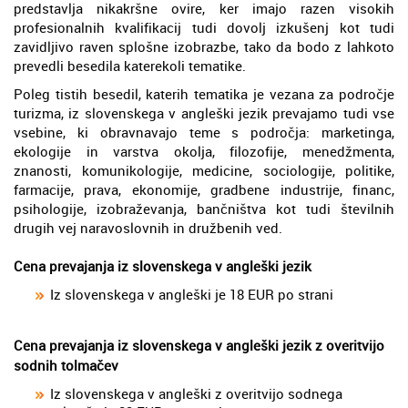
predstavlja nikakršne ovire, ker imajo razen visokih
profesionalnih kvalifikacij tudi dovolj izkušenj kot tudi
zavidljivo raven splošne izobrazbe, tako da bodo z lahkoto
prevedli besedila katerekoli tematike.
Poleg tistih besedil, katerih tematika je vezana za področje
turizma, iz slovenskega v angleški jezik prevajamo tudi vse
vsebine, ki obravnavajo teme s področja: marketinga,
ekologije in varstva okolja, filozofije, menedžmenta,
znanosti, komunikologije, medicine, sociologije, politike,
farmacije, prava, ekonomije, gradbene industrije, financ,
psihologije, izobraževanja, bančništva kot tudi številnih
drugih vej naravoslovnih in družbenih ved.
Cena prevajanja iz slovenskega v angleški jezik
Iz slovenskega v angleški je 18 EUR po strani
Cena prevajanja iz slovenskega v angleški jezik z overitvijo
sodnih tolmačev
Iz slovenskega v angleški z overitvijo sodnega