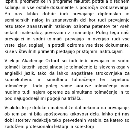
izpitih, predmetnike in programe fakultet, potrdila o rednem
šolanju in vse ostale dokumente s področja izobraževanja.
Pri nas lahko dobite tudi prevajanje diplomskih in
seminarskih nalog in znanstvenih del kot tudi prevajanje
rezultatov znanstvenih raziskav oziroma patentov ter vseh
ostalih materialov, povezanih z znanostjo. Poleg tega naši
prevajalci in sodni tolmači prevajajo in overjajo tudi vse
vrste izjav, soglasij in potrdil oziroma vse tiste dokumente,
ki se v številnih primerih predajajo pristojnim institucijam.
V ekipi Akademije Oxford so tudi tisti prevajalci in sodni
tolmači katerih specijalnost je tolmačenje iz slovenskega v
angleški jezik, tako da lahko angažirate strokovnjaka za
konsekutivno in simultano tolmačenje ter šepetano
tolmačenje. Toda poleg same storitve tolmačenja vam
nudimo tudi najem opreme za simultano tolmačenje in to
pod najugodnejšimi pogoji na tržišču.
Vsakdo, ki je določen material že dal nekomu na prevajanje,
ob tem pa ni bila spoštovana kakovost dela, lahko pri nas
dobi storitev redakcije tako prevedenih vsebin, za katero so
zadolženi profesionalni lektorji in korektorji.