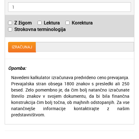
Z žigom
Lektura
Korektura
Strokovna terminologija
IZRAČUNAJ
Opomba:
Navedeni kalkulator izračunava predvideno ceno prevajanja.
Prevajalska stran obsega 1800 znakov s presledki ali 250
besed. Zelo pomembno je, da čim bolj natančno izračunate
število znakov v svojem dokumentu, da bi bila finančna
konstrukcija čim bolj točna, ob majhnih odstopanjih. Za vse
natančnejše informacije kontaktirajte z našim
predstavništvom.