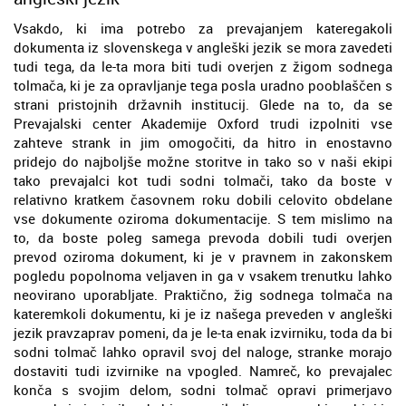
Vsakdo, ki ima potrebo za prevajanjem kateregakoli
dokumenta iz slovenskega v angleški jezik se mora zavedeti
tudi tega, da le-ta mora biti tudi overjen z žigom sodnega
tolmača, ki je za opravljanje tega posla uradno pooblaščen s
strani pristojnih državnih institucij. Glede na to, da se
Prevajalski center Akademije Oxford trudi izpolniti vse
zahteve strank in jim omogočiti, da hitro in enostavno
pridejo do najboljše možne storitve in tako so v naši ekipi
tako prevajalci kot tudi sodni tolmači, tako da boste v
relativno kratkem časovnem roku dobili celovito obdelane
vse dokumente oziroma dokumentacije. S tem mislimo na
to, da boste poleg samega prevoda dobili tudi overjen
prevod oziroma dokument, ki je v pravnem in zakonskem
pogledu popolnoma veljaven in ga v vsakem trenutku lahko
neovirano uporabljate. Praktično, žig sodnega tolmača na
kateremkoli dokumentu, ki je iz našega preveden v angleški
jezik pravzaprav pomeni, da je le-ta enak izvirniku, toda da bi
sodni tolmač lahko opravil svoj del naloge, stranke morajo
dostaviti tudi izvirnike na vpogled. Namreč, ko prevajalec
konča s svojim delom, sodni tolmač opravi primerjavo