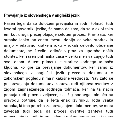
Prevajanje iz slovenskega v angleški jezik
Razen tega, da so določeni prevajalci in sodni tolmači tudi
izvorni govorniki jezika, že samo dejstvo, da so v ekipi tako
eni kot drugi, precej olajšuje celoten proces. Prav zato, ker
stranke lahko na enem mestu dobijo celovito storitev in
imajo v relativno kratkem roku v rokah celovito obdelane
dokumente, se številni odločajo prav za uporabo naših
storitev, ker razen prihranka časa v veliki meri varčujejo tudi
svoj denar. V tem primeru je storitev sodnega tolmača
ključna, ko gre za prevajanje dokumentov, ker samo iz
slovenskega v angleški jezik preveden dokument v
zakonskem pogledu nima nikakršne vrednosti. Prav zato se
pri prevajanju dokumentov zahteva tudi njihova overitev z
žigom zapriseženega sodnega tolmača, ker na ta način
postaja tudi pravno veljaven, saj žig sodnega tolmača na
prevodu potrjuje, da je le-ta enak izvirniku. Toda vsaka
stranka, ki ima potrebo za prevajanjem dokumentov, se mora
zavedati tudi tega, da proces overitve zahteva tudi
primerjanje izvirnih in prevedenih dokumentov, pa je iz tega