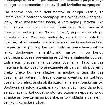
razloga zelo pomembno dostaviti tudi izvirnike na vpogled.
Kar zadeva pošiljanje dokumentov in drugih vsebin, za
katere vam je potrebno prevajanje iz slovenskega v angleški
jezik, lahko izberete tisti način, ki vam najbolj ustreza. Tko
vam razen osebne dostave ponujamo tudi možnost
pošiljanja preko preko “Pošte Srbije”, priporočeno ali po
kurirski službi. Vse tiste materiale, za katere ni potrebna
overitev, lahko seveda pošljete na elektronski naslov in tako
pospešite cel proces, ker vam tudi mi prevedene vsebine
lahko dostavimo na elektronski naslov. In po koncu
celotnega procesa prevajanja je od vrste materiala odvisen
tudi način prevzemanja oziroma pošiljanja. Tako da vse
materiale lahko osebno prevzamete ali pa vam jih pošljemo
preko preko kurirske službe na naslov, s tem, da vse
vsebine, za katere ni treba opraviti overitve, na zahtevo
pošiljamo v elektronski obliki oziroma na elektronski naslov.
Dostava na naslov je zaupana kurirski službi, tako da jo tudi
zaračunavamo kot dodatno storitev oziroma neposredno od
stranke pri prevzemanju pošiljke, in to v skladu z veljavnim
cenikom kurirske službe.