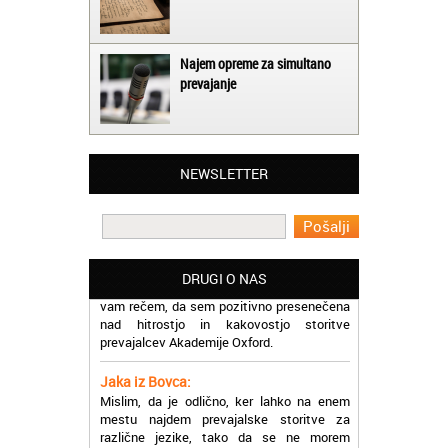
Najem opreme za simultano
prevajanje
Matjaž iz Ajdovščine:
Lahko pohvalim vse zaposlene v Akademiji
Oxford, ker so resnično profesionalni in
prevajalske storitve opravljajo hitro in
NEWSLETTER
učinkoviti.
Martina iz Bleda:
Potrebovala sem prevajanje iz
madžarskega v slovenski jezik in lahko
vam rečem, da sem pozitivno presenečena
DRUGI O NAS
nad hitrostjo in kakovostjo storitve
prevajalcev Akademije Oxford.
Jaka iz Bovca:
Mislim, da je odlično, ker lahko na enem
mestu najdem prevajalske storitve za
različne jezike, tako da se ne morem
sprehajati od prevajalca do prevajalca.