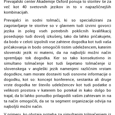
Prevajalski center Akademije Oxford ponuja to storitev še za
več kot 40 svetovnih jezikov in to v najrazličnejših
kombinacijah.
Prevajalci in sodni tolmači, ki so specializirani za
zagotavljanje te storitve so v glavnem tudi izvirni govorci
jezika in poleg vseh potrebnih poklicnih kvalifikacij
posedujejo tudi dovolj izkušenj, tako da lahko pričakujete,
da bodo v celoti izpolnili vse zahteve dogodka kot tudi vaša
pričakovanja in bodo omogočili tistim udeležencem, katerim
slovenski jezik ni materni, da na najboljši možni način
spremljajo tok dogodka. Ker so tako konsekutivno in
simultano tolmačenje kot tudi šepetano tolmačenje iz
slovenskega v angleški jezik namenjeni različnim vrstam
dogodkov, nam morate dostaviti tudi osnovne informacije o
dogodku, kot so: koncept konference, sestanka ali druge
vrste dogodka ter število udeležencev kot tudi podatke o
velikosti prostora v katerem bo potekal in kako dolgo bo
trajal, da bi lahko ponudbo prilagodili vašim zahtevam in na
ta način omogočili, da se ta segment organizacije odvija na
najboljši možni način.
V primeru, ko obstaja potreba za simultanim tolmačenjem iz