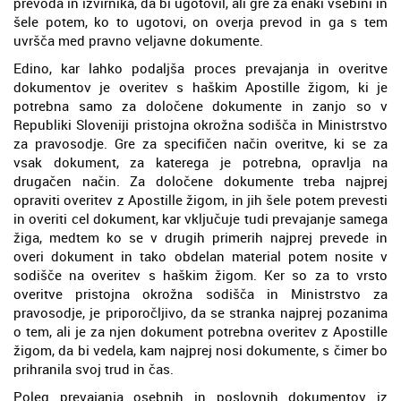
prevoda in izvirnika, da bi ugotovil, ali gre za enaki vsebini in
šele potem, ko to ugotovi, on overja prevod in ga s tem
uvršča med pravno veljavne dokumente.
Edino, kar lahko podaljša proces prevajanja in overitve
dokumentov je overitev s haškim Apostille žigom, ki je
potrebna samo za določene dokumente in zanjo so v
Republiki Sloveniji pristojna okrožna sodišča in Ministrstvo
za pravosodje. Gre za specifičen način overitve, ki se za
vsak dokument, za katerega je potrebna, opravlja na
drugačen način. Za določene dokumente treba najprej
opraviti overitev z Apostille žigom, in jih šele potem prevesti
in overiti cel dokument, kar vključuje tudi prevajanje samega
žiga, medtem ko se v drugih primerih najprej prevede in
overi dokument in tako obdelan material potem nosite v
sodišče na overitev s haškim žigom. Ker so za to vrsto
overitve pristojna okrožna sodišča in Ministrstvo za
pravosodje, je priporočljivo, da se stranka najprej pozanima
o tem, ali je za njen dokument potrebna overitev z Apostille
žigom, da bi vedela, kam najprej nosi dokumente, s čimer bo
prihranila svoj trud in čas.
Poleg prevajanja osebnih in poslovnih dokumentov iz