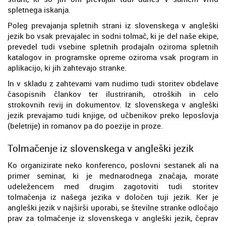
spletnega iskanja.
Poleg prevajanja spletnih strani iz slovenskega v angleški
jezik bo vsak prevajalec in sodni tolmač, ki je del naše ekipe,
prevedel tudi vsebine spletnih prodajaln oziroma spletnih
katalogov in programske opreme oziroma vsak program in
aplikacijo, ki jih zahtevajo stranke.
In v skladu z zahtevami vam nudimo tudi storitev obdelave
časopisnih člankov ter ilustriranih, otroških in celo
strokovnih revij in dokumentov. Iz slovenskega v angleški
jezik prevajamo tudi knjige, od učbenikov preko leposlovja
(beletrije) in romanov pa do poezije in proze.
Tolmačenje iz slovenskega v angleški jezik
Ko organizirate neko konferenco, poslovni sestanek ali na
primer seminar, ki je mednarodnega značaja, morate
udeležencem med drugim zagotoviti tudi storitev
tolmačenja iz našega jezika v določen tuji jezik. Ker je
angleški jezik v najširši uporabi, se številne stranke odločajo
prav za tolmačenje iz slovenskega v angleški jezik, čeprav