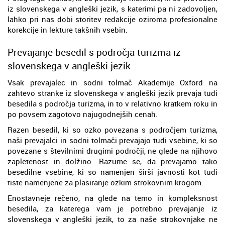
iz slovenskega v angleški jezik, s katerimi pa ni zadovoljen,
lahko pri nas dobi storitev redakcije oziroma profesionalne
korekcije in lekture takšnih vsebin.
Prevajanje besedil s področja turizma iz
slovenskega v angleški jezik
Vsak prevajalec in sodni tolmač Akademije Oxford na
zahtevo stranke iz slovenskega v angleški jezik prevaja tudi
besedila s področja turizma, in to v relativno kratkem roku in
po povsem zagotovo najugodnejših cenah.
Razen besedil, ki so ozko povezana s področjem turizma,
naši prevajalci in sodni tolmači prevajajo tudi vsebine, ki so
povezane s številnimi drugimi področji, ne glede na njihovo
zapletenost in dolžino. Razume se, da prevajamo tako
besedilne vsebine, ki so namenjen širši javnosti kot tudi
tiste namenjene za plasiranje ozkim strokovnim krogom.
Enostavneje rečeno, na glede na temo in kompleksnost
besedila, za katerega vam je potrebno prevajanje iz
slovenskega v angleški jezik, to za naše strokovnjake ne