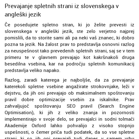
Prevajanje spletnih strani iz slovenskega v
angleški jezik
Če posedujete spletno stran, ki jo želite prevesti iz
slovenskega v angleški jezik, ste zelo verjetno najprej
pomislili, da to storite sami ali pa neki vaš znanec, ki dobro
pozna ta jezik. Na žalost prav to predstavlja osnovni razlog
za neuspešnost tako prevedenih spletnih strani, saj se v tem
primeru te v glavnem prevajajo kot kakršnakoli druga
besedilna vsebina, kar na področju spletnih komunikacij
predstavlja veliko napako.
Razlog, zaradi katerega je najboljše, da za prevajanje
katerekoli spletne vsebine angažirate strokovnjake, leži v
dejstvu, da jih oni prevajajo ob maksimalnem spoštovanju
pravil dobre optimizacije vsebin za iskalnike. Prav
zahvaljujoč spoštovanju SEO pravil (Search Engine
Optimisation), ki jih z veliko znanja in pozornosti
implementirajo v svoje delo, se prevajalci in sodni tolmači
Akademije Oxford lahko pohvalijo z visoko stopnjo
uspešnosti, o čemer priča tudi podatek, da so vse spletne
strani, ki so jih oni prevajali tudi danes v samem vrhu