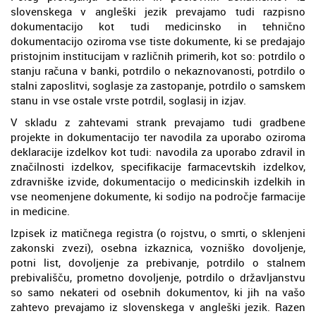
slovenskega v angleški jezik prevajamo tudi razpisno
dokumentacijo kot tudi medicinsko in tehnično
dokumentacijo oziroma vse tiste dokumente, ki se predajajo
pristojnim institucijam v različnih primerih, kot so: potrdilo o
stanju računa v banki, potrdilo o nekaznovanosti, potrdilo o
stalni zaposlitvi, soglasje za zastopanje, potrdilo o samskem
stanu in vse ostale vrste potrdil, soglasij in izjav.
V skladu z zahtevami strank prevajamo tudi gradbene
projekte in dokumentacijo ter navodila za uporabo oziroma
deklaracije izdelkov kot tudi: navodila za uporabo zdravil in
značilnosti izdelkov, specifikacije farmacevtskih izdelkov,
zdravniške izvide, dokumentacijo o medicinskih izdelkih in
vse neomenjene dokumente, ki sodijo na področje farmacije
in medicine.
Izpisek iz matičnega registra (o rojstvu, o smrti, o sklenjeni
zakonski zvezi), osebna izkaznica, vozniško dovoljenje,
potni list, dovoljenje za prebivanje, potrdilo o stalnem
prebivališču, prometno dovoljenje, potrdilo o državljanstvu
so samo nekateri od osebnih dokumentov, ki jih na vašo
zahtevo prevajamo iz slovenskega v angleški jezik. Razen