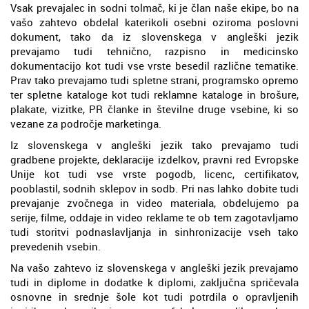
Vsak prevajalec in sodni tolmač, ki je član naše ekipe, bo na
vašo zahtevo obdelal katerikoli osebni oziroma poslovni
dokument, tako da iz slovenskega v angleški jezik
prevajamo tudi tehnično, razpisno in medicinsko
dokumentacijo kot tudi vse vrste besedil različne tematike.
Prav tako prevajamo tudi spletne strani, programsko opremo
ter spletne kataloge kot tudi reklamne kataloge in brošure,
plakate, vizitke, PR članke in številne druge vsebine, ki so
vezane za področje marketinga.
Iz slovenskega v angleški jezik tako prevajamo tudi
gradbene projekte, deklaracije izdelkov, pravni red Evropske
Unije kot tudi vse vrste pogodb, licenc, certifikatov,
pooblastil, sodnih sklepov in sodb. Pri nas lahko dobite tudi
prevajanje zvočnega in video materiala, obdelujemo pa
serije, filme, oddaje in video reklame te ob tem zagotavljamo
tudi storitvi podnaslavljanja in sinhronizacije vseh tako
prevedenih vsebin.
Na vašo zahtevo iz slovenskega v angleški jezik prevajamo
tudi in diplome in dodatke k diplomi, zaključna spričevala
osnovne in srednje šole kot tudi potrdila o opravljenih