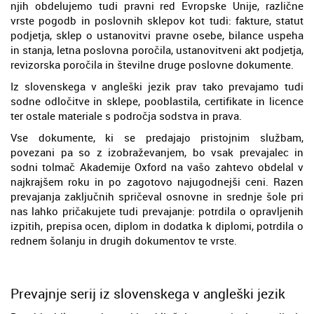
njih obdelujemo tudi pravni red Evropske Unije, različne
vrste pogodb in poslovnih sklepov kot tudi: fakture, statut
podjetja, sklep o ustanovitvi pravne osebe, bilance uspeha
in stanja, letna poslovna poročila, ustanovitveni akt podjetja,
revizorska poročila in številne druge poslovne dokumente.
Iz slovenskega v angleški jezik prav tako prevajamo tudi
sodne odločitve in sklepe, pooblastila, certifikate in licence
ter ostale materiale s področja sodstva in prava.
Vse dokumente, ki se predajajo pristojnim službam,
povezani pa so z izobraževanjem, bo vsak prevajalec in
sodni tolmač Akademije Oxford na vašo zahtevo obdelal v
najkrajšem roku in po zagotovo najugodnejši ceni. Razen
prevajanja zaključnih spričeval osnovne in srednje šole pri
nas lahko pričakujete tudi prevajanje: potrdila o opravljenih
izpitih, prepisa ocen, diplom in dodatka k diplomi, potrdila o
rednem šolanju in drugih dokumentov te vrste.
Prevajnje serij iz slovenskega v angleški jezik