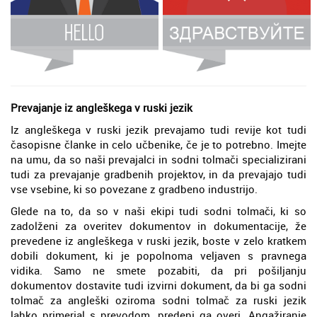
Prevajanje iz angleškega v ruski jezik
Iz angleškega v ruski jezik prevajamo tudi revije kot tudi
časopisne članke in celo učbenike, če je to potrebno. Imejte
na umu, da so naši prevajalci in sodni tolmači specializirani
tudi za prevajanje gradbenih projektov, in da prevajajo tudi
vse vsebine, ki so povezane z gradbeno industrijo.
Glede na to, da so v naši ekipi tudi sodni tolmači, ki so
zadolženi za overitev dokumentov in dokumentacije, že
prevedene iz angleškega v ruski jezik, boste v zelo kratkem
dobili dokument, ki je popolnoma veljaven s pravnega
vidika. Samo ne smete pozabiti, da pri pošiljanju
dokumentov dostavite tudi izvirni dokument, da bi ga sodni
tolmač za angleški oziroma sodni tolmač za ruski jezik
lahko primerjal s prevodom, predenj ga overi. Angažiranje