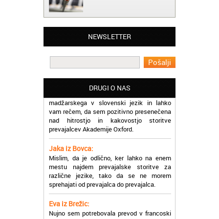
Matjaž iz Ajdovščine:
Lahko pohvalim vse zaposlene v Akademiji
NEWSLETTER
Oxford, ker so resnično profesionalni in
prevajalske storitve opravljajo hitro in
učinkoviti.
Martina iz Bleda:
Potrebovala sem prevajanje iz
DRUGI O NAS
madžarskega v slovenski jezik in lahko
vam rečem, da sem pozitivno presenečena
nad hitrostjo in kakovostjo storitve
prevajalcev Akademije Oxford.
Jaka iz Bovca:
Mislim, da je odlično, ker lahko na enem
mestu najdem prevajalske storitve za
različne jezike, tako da se ne morem
sprehajati od prevajalca do prevajalca.
Eva iz Brežic:
Nujno sem potrebovala prevod v francoski
jezik, na spletu sem našla Oxford, jih