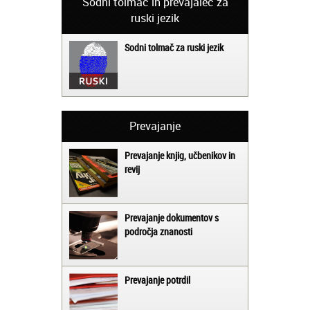
Sodni tolmač in prevajalec za
ruski jezik
Sodni tolmač za ruski jezik
Prevajanje
Prevajanje knjig, učbenikov in
revij
Prevajanje dokumentov s
področja znanosti
Prevajanje potrdil