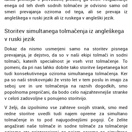
enega od teh dveh sodnih tolmačev je odvisno samo od
smeri prevajanja oziroma od tega, ali se prevaja iz
angleškega v ruski jezik ali iz ruskega v angleški jezik.
Storitev simultanega tolmačenja iz angleškega
v ruski jezik
Dokaz da nismo usmerjeni samo na storitev pisnega
prevajanja, je dejstvo, da so v naši ekipi tolmači in sodni
tolmači, katerih specialnost je vseh vrst tolmačenje. To
pomeni, da pri nas lahko dobite tako storitve šepetanega kot
tudi konsekutivnega oziroma simultanega tolmačenja. Ker
pa so naši strokovnjaki že vrsto let v tem poslu in imajo za
seboj ure in ure tolmačenja na raznih dogodkih, smo
popolnoma prepričani, da bodo celo najzahtevnejše stranke
v celoti zadovoljne s ponujeno storitvijo.
V želji, da izpolnimo vse zahteve svojih strank, smo med
redne storitve uvedli tudi najem opreme za simultano
tolmačenje in to pod najugodnejšimi pogoji. Če želite
angažirati naše tolmače in sodne tolmače za tolmačenje
oziroma ste zainteresirani za najem opreme za simultano