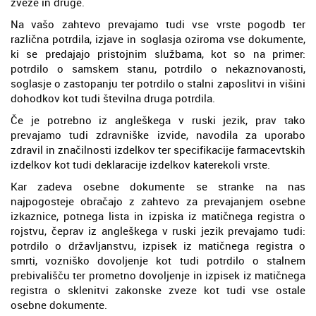
zveze in druge.
Na vašo zahtevo prevajamo tudi vse vrste pogodb ter
različna potrdila, izjave in soglasja oziroma vse dokumente,
ki se predajajo pristojnim službama, kot so na primer:
potrdilo o samskem stanu, potrdilo o nekaznovanosti,
soglasje o zastopanju ter potrdilo o stalni zaposlitvi in višini
dohodkov kot tudi številna druga potrdila.
Če je potrebno iz angleškega v ruski jezik, prav tako
prevajamo tudi zdravniške izvide, navodila za uporabo
zdravil in značilnosti izdelkov ter specifikacije farmacevtskih
izdelkov kot tudi deklaracije izdelkov katerekoli vrste.
Kar zadeva osebne dokumente se stranke na nas
najpogosteje obračajo z zahtevo za prevajanjem osebne
izkaznice, potnega lista in izpiska iz matičnega registra o
rojstvu, čeprav iz angleškega v ruski jezik prevajamo tudi:
potrdilo o državljanstvu, izpisek iz matičnega registra o
smrti, vozniško dovoljenje kot tudi potrdilo o stalnem
prebivališču ter prometno dovoljenje in izpisek iz matičnega
registra o sklenitvi zakonske zveze kot tudi vse ostale
osebne dokumente.