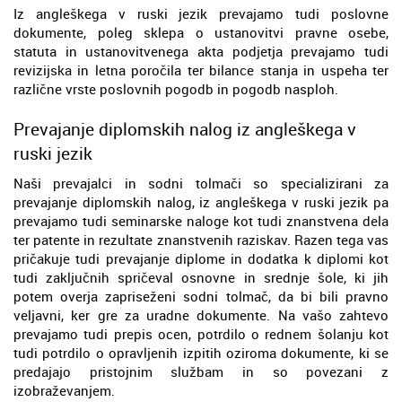
Iz angleškega v ruski jezik prevajamo tudi poslovne
dokumente, poleg sklepa o ustanovitvi pravne osebe,
statuta in ustanovitvenega akta podjetja prevajamo tudi
revizijska in letna poročila ter bilance stanja in uspeha ter
različne vrste poslovnih pogodb in pogodb nasploh.
Prevajanje diplomskih nalog iz angleškega v
ruski jezik
Naši prevajalci in sodni tolmači so specializirani za
prevajanje diplomskih nalog, iz angleškega v ruski jezik pa
prevajamo tudi seminarske naloge kot tudi znanstvena dela
ter patente in rezultate znanstvenih raziskav. Razen tega vas
pričakuje tudi prevajanje diplome in dodatka k diplomi kot
tudi zaključnih spričeval osnovne in srednje šole, ki jih
potem overja zapriseženi sodni tolmač, da bi bili pravno
veljavni, ker gre za uradne dokumente. Na vašo zahtevo
prevajamo tudi prepis ocen, potrdilo o rednem šolanju kot
tudi potrdilo o opravljenih izpitih oziroma dokumente, ki se
predajajo pristojnim službam in so povezani z
izobraževanjem.