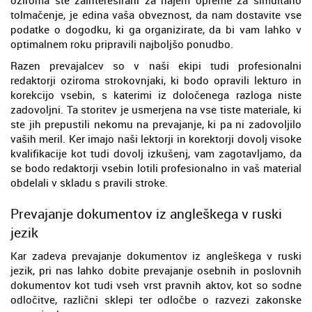
tolmačenje, je edina vaša obveznost, da nam dostavite vse
podatke o dogodku, ki ga organizirate, da bi vam lahko v
optimalnem roku pripravili najboljšo ponudbo.
Razen prevajalcev so v naši ekipi tudi profesionalni
redaktorji oziroma strokovnjaki, ki bodo opravili lekturo in
korekcijo vsebin, s katerimi iz določenega razloga niste
zadovoljni. Ta storitev je usmerjena na vse tiste materiale, ki
ste jih prepustili nekomu na prevajanje, ki pa ni zadovoljilo
vaših meril. Ker imajo naši lektorji in korektorji dovolj visoke
kvalifikacije kot tudi dovolj izkušenj, vam zagotavljamo, da
se bodo redaktorji vsebin lotili profesionalno in vaš material
obdelali v skladu s pravili stroke.
Prevajanje dokumentov iz angleškega v ruski
jezik
Kar zadeva prevajanje dokumentov iz angleškega v ruski
jezik, pri nas lahko dobite prevajanje osebnih in poslovnih
dokumentov kot tudi vseh vrst pravnih aktov, kot so sodne
odločitve, različni sklepi ter odločbe o razvezi zakonske