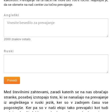
kakovosti. Prevajanje na ta način ne more biti 100% točno. Najboljše je,
da se obrnete na naš center za točno prevajanje.
Angleški
2000
znakov ostalo.
Ruski
Prevedi
Med številnimi zahtevami, zaradi katerih se na nas obračajo
stranke, posebej izstopajo tiste, ki se nanašajo na prevajanje
iz angleškega v ruski jezik, ker so v zadnjem času vse
pogostejše. Ker pa so v naši ekipi tako prevajalci kot tudi