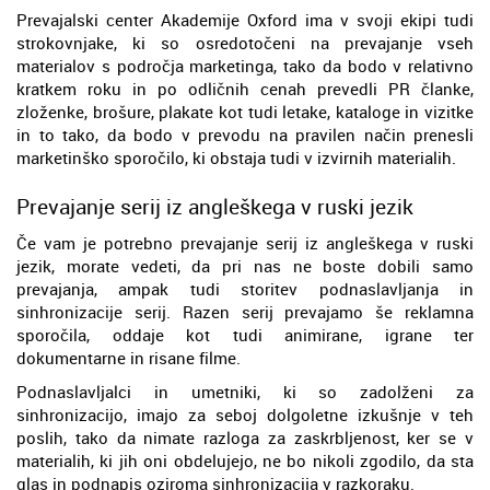
Prevajalski center Akademije Oxford ima v svoji ekipi tudi
strokovnjake, ki so osredotočeni na prevajanje vseh
materialov s področja marketinga, tako da bodo v relativno
kratkem roku in po odličnih cenah prevedli PR članke,
zloženke, brošure, plakate kot tudi letake, kataloge in vizitke
in to tako, da bodo v prevodu na pravilen način prenesli
marketinško sporočilo, ki obstaja tudi v izvirnih materialih.
Prevajanje serij iz angleškega v ruski jezik
Če vam je potrebno prevajanje serij iz angleškega v ruski
jezik, morate vedeti, da pri nas ne boste dobili samo
prevajanja, ampak tudi storitev podnaslavljanja in
sinhronizacije serij. Razen serij prevajamo še reklamna
sporočila, oddaje kot tudi animirane, igrane ter
dokumentarne in risane filme.
Podnaslavljalci in umetniki, ki so zadolženi za
sinhronizacijo, imajo za seboj dolgoletne izkušnje v teh
poslih, tako da nimate razloga za zaskrbljenost, ker se v
materialih, ki jih oni obdelujejo, ne bo nikoli zgodilo, da sta
glas in podnapis oziroma sinhronizacija v razkoraku.