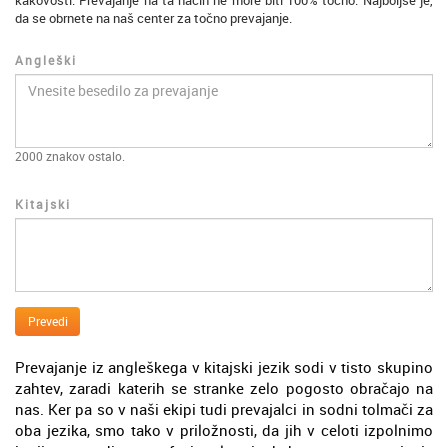
kakovosti. Prevajanje na ta način ne more biti 100% točno. Najboljše je,
da se obrnete na naš center za točno prevajanje.
Angleški
2000
znakov ostalo.
Kitajski
Prevedi
Prevajanje iz angleškega v kitajski jezik sodi v tisto skupino
zahtev, zaradi katerih se stranke zelo pogosto obračajo na
nas. Ker pa so v naši ekipi tudi prevajalci in sodni tolmači za
oba jezika, smo tako v priložnosti, da jih v celoti izpolnimo