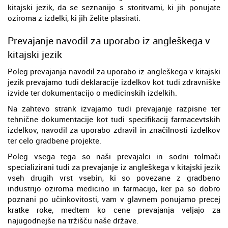
kitajski jezik, da se seznanijo s storitvami, ki jih ponujate
oziroma z izdelki, ki jih želite plasirati.
Prevajanje navodil za uporabo iz angleškega v
kitajski jezik
Poleg prevajanja navodil za uporabo iz angleškega v kitajski
jezik prevajamo tudi deklaracije izdelkov kot tudi zdravniške
izvide ter dokumentacijo o medicinskih izdelkih.
Na zahtevo strank izvajamo tudi prevajanje razpisne ter
tehnične dokumentacije kot tudi specifikacij farmacevtskih
izdelkov, navodil za uporabo zdravil in značilnosti izdelkov
ter celo gradbene projekte.
Poleg vsega tega so naši prevajalci in sodni tolmači
specializirani tudi za prevajanje iz angleškega v kitajski jezik
vseh drugih vrst vsebin, ki so povezane z gradbeno
industrijo oziroma medicino in farmacijo, ker pa so dobro
poznani po učinkovitosti, vam v glavnem ponujamo precej
kratke roke, medtem ko cene prevajanja veljajo za
najugodnejše na tržišču naše države.