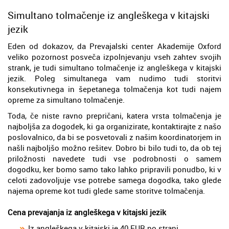
Simultano tolmačenje iz angleškega v kitajski
jezik
Eden od dokazov, da Prevajalski center Akademije Oxford
veliko pozornost posveča izpolnjevanju vseh zahtev svojih
strank, je tudi simultano tolmačenje iz angleškega v kitajski
jezik. Poleg simultanega vam nudimo tudi storitvi
konsekutivnega in šepetanega tolmačenja kot tudi najem
opreme za simultano tolmačenje.
Toda, če niste ravno prepričani, katera vrsta tolmačenja je
najboljša za dogodek, ki ga organizirate, kontaktirajte z našo
poslovalnico, da bi se posvetovali z našim koordinatorjem in
našli najboljšo možno rešitev. Dobro bi bilo tudi to, da ob tej
priložnosti navedete tudi vse podrobnosti o samem
dogodku, ker bomo samo tako lahko pripravili ponudbo, ki v
celoti zadovoljuje vse potrebe samega dogodka, tako glede
najema opreme kot tudi glede same storitve tolmačenja.
Cena prevajanja iz angleškega v kitajski jezik
Iz angleškega v kitajski je 40 EUR po strani