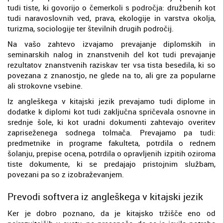
tudi tiste, ki govorijo o čemerkoli s področja: družbenih kot
tudi naravoslovnih ved, prava, ekologije in varstva okolja,
turizma, sociologije ter številnih drugih področij.
Na vašo zahtevo izvajamo prevajanje diplomskih in
seminarskih nalog in znanstvenih del kot tudi prevajanje
rezultatov znanstvenih raziskav ter vsa tista besedila, ki so
povezana z znanostjo, ne glede na to, ali gre za popularne
ali strokovne vsebine.
Iz angleškega v kitajski jezik prevajamo tudi diplome in
dodatke k diplomi kot tudi zaključna spričevala osnovne in
srednje šole, ki kot uradni dokumenti zahtevajo overitev
zapriseženega sodnega tolmača. Prevajamo pa tudi:
predmetnike in programe fakulteta, potrdila o rednem
šolanju, prepise ocena, potrdila o opravljenih izpitih oziroma
tiste dokumente, ki se predajajo pristojnim službam,
povezani pa so z izobraževanjem.
Prevodi softvera iz angleškega v kitajski jezik
Ker je dobro poznano, da je kitajsko tržišče eno od