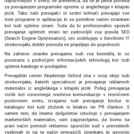
najrazvitejših v svetu, ne preseneča, da se je javila potreba
za prevajanjem programske opreme iz angleškega v kitajski
jezik. Tako naši prevajalci in sodni tolmači prevajajo vse
tiste programe in aplikacije, ki so potrebne našim strankam
kot tudi spletne strani. Toda da bi profesionalno opravili
prevajanje spletnih strani ter zadovoljili vsa pravila SEO
(Search Engine Optimisation), oni sodelujejo s številnimi IT
strokovnjaki, dokler prevoda ne pripeljejo do popolnosti.
Na zahtevo stranke prevajamo tudi vsa besedila, ki so
povezana s področjem informacijskih tehnologij kot tudi
spletne kataloge in prodajalne.
Prevajalski center Akademije Oxford ima v svoji ekipi tudi
strokovnjake, katerih specialnost je prevajanje reklamnih
materialov iz angleškega v kitajski jezik. Poleg prevajanja
vizitk kot osnovnega sredstva komunikacije v resničnem
poslovnem svetu, izvajamo tudi prevajanje brošur in
katalogov kot tudi zloženk in letakov ter PR člankov. S
samim tem, da imamo dolgoletne izkušnje s prevajanjem
marketinških materialov, vam zagotavljamo, da bomo na
pravi način prenesli reklamno sporočilo tudi v prevedenih
vsebinah in na ta način omogočili strankam, ki govorijo