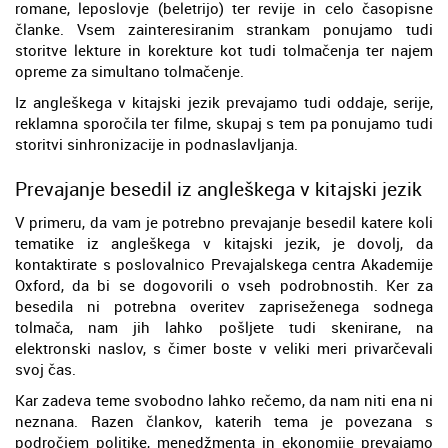
romane, leposlovje (beletrijo) ter revije in celo časopisne
članke. Vsem zainteresiranim strankam ponujamo tudi
storitve lekture in korekture kot tudi tolmačenja ter najem
opreme za simultano tolmačenje.
Iz angleškega v kitajski jezik prevajamo tudi oddaje, serije,
reklamna sporočila ter filme, skupaj s tem pa ponujamo tudi
storitvi sinhronizacije in podnaslavljanja.
Prevajanje besedil iz angleškega v kitajski jezik
V primeru, da vam je potrebno prevajanje besedil katere koli
tematike iz angleškega v kitajski jezik, je dovolj, da
kontaktirate s poslovalnico Prevajalskega centra Akademije
Oxford, da bi se dogovorili o vseh podrobnostih. Ker za
besedila ni potrebna overitev zapriseženega sodnega
tolmača, nam jih lahko pošljete tudi skenirane, na
elektronski naslov, s čimer boste v veliki meri privarčevali
svoj čas.
Kar zadeva teme svobodno lahko rečemo, da nam niti ena ni
neznana. Razen člankov, katerih tema je povezana s
področjem politike, menedžmenta in ekonomije prevajamo