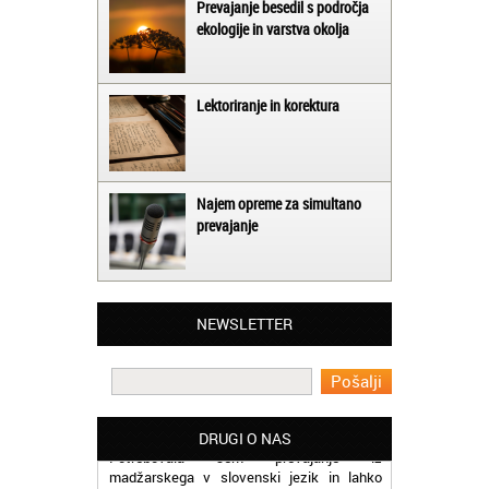
Prevajanje besedil s področja
ekologije in varstva okolja
Lektoriranje in korektura
Najem opreme za simultano
prevajanje
Matjaž iz Ajdovščine:
Lahko pohvalim vse zaposlene v Akademiji
NEWSLETTER
Oxford, ker so resnično profesionalni in
prevajalske storitve opravljajo hitro in
učinkoviti.
Martina iz Bleda:
Potrebovala sem prevajanje iz
DRUGI O NAS
madžarskega v slovenski jezik in lahko
vam rečem, da sem pozitivno presenečena