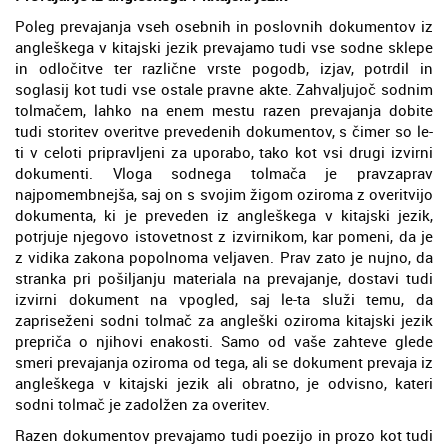
Poleg prevajanja vseh osebnih in poslovnih dokumentov iz
angleškega v kitajski jezik prevajamo tudi vse sodne sklepe
in odločitve ter različne vrste pogodb, izjav, potrdil in
soglasij kot tudi vse ostale pravne akte. Zahvaljujoč sodnim
tolmačem, lahko na enem mestu razen prevajanja dobite
tudi storitev overitve prevedenih dokumentov, s čimer so le-
ti v celoti pripravljeni za uporabo, tako kot vsi drugi izvirni
dokumenti. Vloga sodnega tolmača je pravzaprav
najpomembnejša, saj on s svojim žigom oziroma z overitvijo
dokumenta, ki je preveden iz angleškega v kitajski jezik,
potrjuje njegovo istovetnost z izvirnikom, kar pomeni, da je
z vidika zakona popolnoma veljaven. Prav zato je nujno, da
stranka pri pošiljanju materiala na prevajanje, dostavi tudi
izvirni dokument na vpogled, saj le-ta služi temu, da
zapriseženi sodni tolmač za angleški oziroma kitajski jezik
prepriča o njihovi enakosti. Samo od vaše zahteve glede
smeri prevajanja oziroma od tega, ali se dokument prevaja iz
angleškega v kitajski jezik ali obratno, je odvisno, kateri
sodni tolmač je zadolžen za overitev.
Razen dokumentov prevajamo tudi poezijo in prozo kot tudi