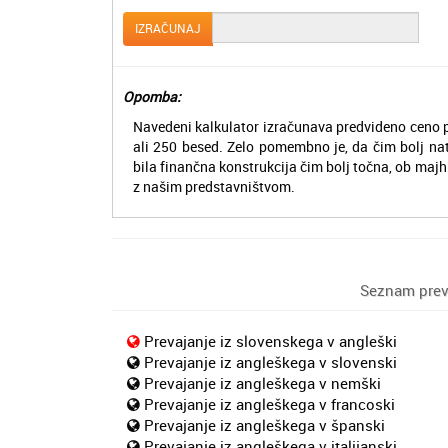
IZRAČUNAJ
Opomba:
Navedeni kalkulator izračunava predvideno ceno p
ali 250 besed. Zelo pomembno je, da čim bolj na
bila finančna konstrukcija čim bolj točna, ob majh
z našim predstavništvom.
Seznam preva
Prevajanje iz slovenskega v angleški
Prevajanje iz angleškega v slovenski
Prevajanje iz angleškega v nemški
Prevajanje iz angleškega v francoski
Prevajanje iz angleškega v španski
Prevajanje iz angleškega v italijanski