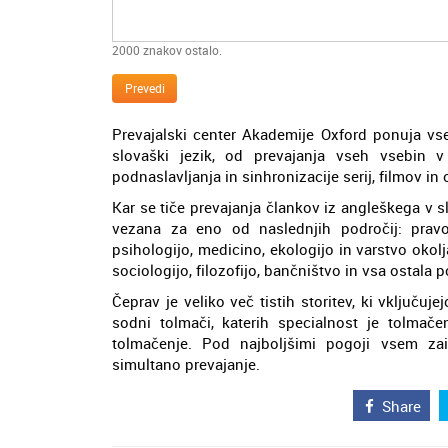
2000
znakov ostalo.
Prevedi
Prevajalski center Akademije Oxford ponuja vse
slovaški jezik, od prevajanja vseh vsebin v
podnaslavljanja in sinhronizacije serij, filmov in
Kar se tiče prevajanja člankov iz angleškega v sl
vezana za eno od naslednjih področij: pravo
psihologijo, medicino, ekologijo in varstvo okolj
sociologijo, filozofijo, bančništvo in vsa ostal
Čeprav je veliko več tistih storitev, ki vključuje
sodni tolmači, katerih specialnost je tolmač
tolmačenje. Pod najboljšimi pogoji vsem z
simultano prevajanje.
Share