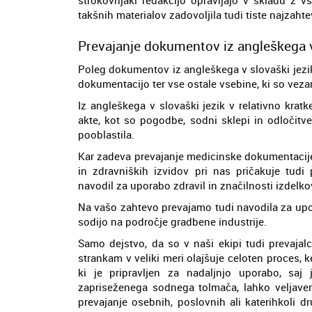
takšnih materialov zadovoljila tudi tiste najzaht
Prevajanje dokumentov iz angleškega v
Poleg dokumentov iz angleškega v slovaški jezi
dokumentacijo ter vse ostale vsebine, ki so veza
Iz angleškega v slovaški jezik v relativno kra
akte, kot so pogodbe, sodni sklepi in odločitve 
pooblastila.
Kar zadeva prevajanje medicinske dokumentacije,
in zdravniških izvidov pri nas pričakuje tudi
navodil za uporabo zdravil in značilnosti izdelko
Na vašo zahtevo prevajamo tudi navodila za upor
sodijo na področje gradbene industrije.
Samo dejstvo, da so v naši ekipi tudi prevajalc
strankam v veliki meri olajšuje celoten proces
ki je pripravljen za nadaljnjo uporabo, sa
zapriseženega sodnega tolmača, lahko veljaven
prevajanje osebnih, poslovnih ali katerihkoli 