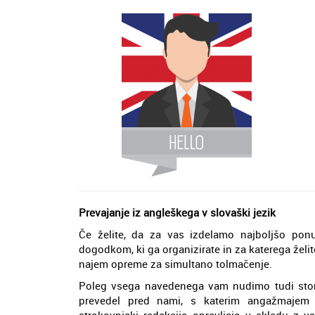
Prevajanje iz angleškega v slovaški jezik
Če želite, da za vas izdelamo najboljšo pon
dogodkom, ki ga organizirate in za katerega želi
najem opreme za simultano tolmačenje.
Poleg vsega navedenega vam nudimo tudi storite
prevedel pred nami, s katerim angažmajem 
strokovnjaki redakcijo opravljajo v skladu z v