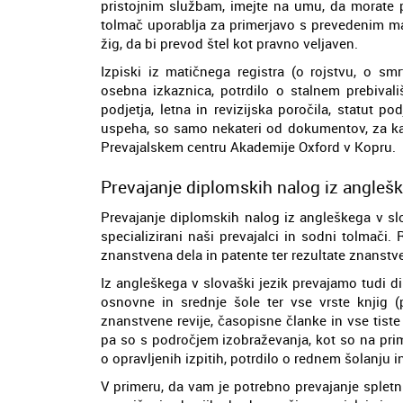
pristojnim službam, imejte na umu, da morate pri 
tolmač uporablja za primerjavo s prevedenim ma
žig, da bi prevod štel kot pravno veljaven.
Izpiski iz matičnega registra (o rojstvu, o smr
osebna izkaznica, potrdilo o stalnem prebivali
podjetja, letna in revizijska poročila, statut po
uspeha, so samo nekateri od dokumentov, za kat
Prevajalskem centru Akademije Oxford v Kopru.
Prevajanje diplomskih nalog iz anglešk
Prevajanje diplomskih nalog iz angleškega v sl
specializirani naši prevajalci in sodni tolmači
znanstvena dela in patente ter rezultate znanstv
Iz angleškega v slovaški jezik prevajamo tudi d
osnovne in srednje šole ter vse vrste knjig (po
znanstvene revije, časopisne članke in vse tist
pa so s področjem izobraževanja, kot so na prime
o opravljenih izpitih, potrdilo o rednem šolanju i
V primeru, da vam je potrebno prevajanje spletn