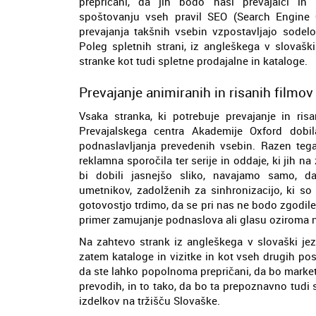
prepričani, da jih bodo naši prevajalci in
spoštovanju vseh pravil SEO (Search Engine 
prevajanja takšnih vsebin vzpostavljajo sodelo
Poleg spletnih strani, iz angleškega v slovašk
stranke kot tudi spletne prodajalne in kataloge.
Prevajanje animiranih in risanih filmov
Vsaka stranka, ki potrebuje prevajanje in ris
Prevajalskega centra Akademije Oxford dobila
podnaslavljanja prevedenih vsebin. Razen tega
reklamna sporočila ter serije in oddaje, ki jih 
bi dobili jasnejšo sliko, navajamo samo, da
umetnikov, zadolženih za sinhronizacijo, ki so
gotovostjo trdimo, da se pri nas ne bodo zgodile 
primer zamujanje podnaslova ali glasu oziroma n
Na zahtevo strank iz angleškega v slovaški jez
zatem kataloge in vizitke in kot vseh drugih po
da ste lahko popolnoma prepričani, da bo market
prevodih, in to tako, da bo ta prepoznavno tudi
izdelkov na tržišču Slovaške.