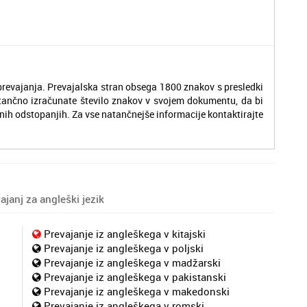
revajanja. Prevajalska stran obsega 1800 znakov s presledki
tančno izračunate število znakov v svojem dokumentu, da bi
nih odstopanjih. Za vse natančnejše informacije kontaktirajte
janj za angleški jezik
Prevajanje iz angleškega v kitajski
Prevajanje iz angleškega v poljski
Prevajanje iz angleškega v madžarski
Prevajanje iz angleškega v pakistanski
Prevajanje iz angleškega v makedonski
Prevajanje iz angleškega v romski