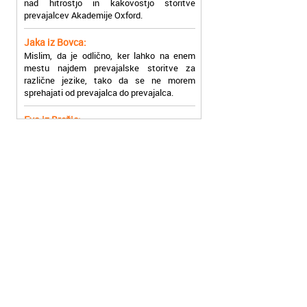
Jaka iz Bovca:
Mislim, da je odlično, ker lahko na enem
mestu najdem prevajalske storitve za
različne jezike, tako da se ne morem
sprehajati od prevajalca do prevajalca.
Eva iz Brežic:
Nujno sem potrebovala prevod v francoski
jezik, na spletu sem našla Oxford, jih
poklicala in v roku nekaj ur sem po
elektronski pošti prejela prevod. Resnično
so izjemni!
Zoran iz Velenja:
Uslužni, hitri in ljubeznivi, za njih imam
samo pohvalne besede!
Anja iz Višnje Gore:
Najboljše prevajalske storitve lahko najdete
prav v Akademiji Oxford! Vsaka čast!
Jure z Vrhnike: