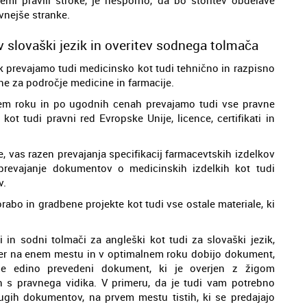
evnejše stranke.
 slovaški jezik in overitev sodnega tolmača
k prevajamo tudi medicinsko kot tudi tehnično in razpisno
ne za področje medicine in farmacije.
tkem roku in po ugodnih cenah prevajamo tudi vse pravne
kot tudi pravni red Evropske Unije, licence, certifikati in
 vas razen prevajanja specifikacij farmacevtskih izdelkov
 prevajanje dokumentov o medicinskih izdelkih kot tudi
v.
abo in gradbene projekte kot tudi vse ostale materiale, ki
i in sodni tolmači za angleški kot tudi za slovaški jezik,
, ker na enem mestu in v optimalnem roku dobijo dokument,
j je edino prevedeni dokument, ki je overjen z žigom
 s pravnega vidika. V primeru, da je tudi vam potrebno
drugih dokumentov, na prvem mestu tistih, ki se predajajo