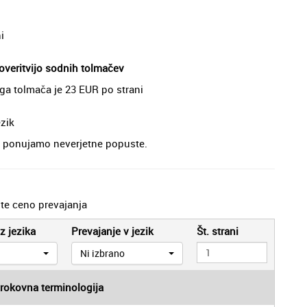
i
 overitvijo sodnih tolmačev
ega tolmača je 23 EUR po strani
ezik
je, ponujamo neverjetne popuste.
jte ceno prevajanja
z jezika
Prevajanje v jezik
Št. strani
Ni izbrano
trokovna terminologija