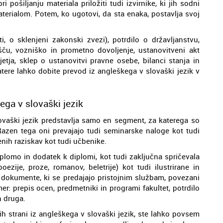
pošiljanju materiala priložiti tudi izvirnike, ki jih sodni
terialom. Potem, ko ugotovi, da sta enaka, postavlja svoj
ti, o sklenjeni zakonski zvezi), potrdilo o državljanstvu,
šču, vozniško in prometno dovoljenje, ustanovitveni akt
djetja, sklep o ustanovitvi pravne osebe, bilanci stanja in
ere lahko dobite prevod iz angleškega v slovaški jezik v
ega v slovaški jezik
ovaški jezik predstavlja samo en segment, za katerega so
. Razen tega oni prevajajo tudi seminarske naloge kot tudi
enih raziskav kot tudi učbenike.
iplomo in dodatek k diplomi, kot tudi zaključna spričevala
ezije, proze, romanov, beletrije) kot tudi ilustrirane in
e dokumente, ki se predajajo pristojnim službam, povezani
r: prepis ocen, predmetniki in programi fakultet, potrdilo
n druga.
ih strani iz angleškega v slovaški jezik, ste lahko povsem