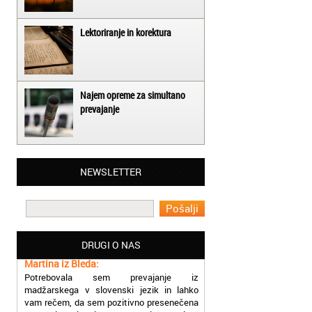
Lektoriranje in korektura
Najem opreme za simultano
prevajanje
Matjaž iz Ajdovščine:
NEWSLETTER
Lahko pohvalim vse zaposlene v Akademiji
Oxford, ker so resnično profesionalni in
prevajalske storitve opravljajo hitro in
učinkoviti.
Martina iz Bleda:
DRUGI O NAS
Potrebovala sem prevajanje iz
madžarskega v slovenski jezik in lahko
vam rečem, da sem pozitivno presenečena
nad hitrostjo in kakovostjo storitve
prevajalcev Akademije Oxford.