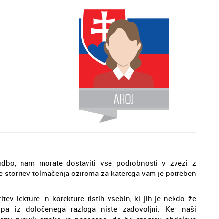
udbo, nam morate dostaviti vse podrobnosti v zvezi z
te storitev tolmačenja oziroma za katerega vam je potreben
v lekture in korekture tistih vsebin, ki jih je nekdo že
pa iz določenega razloga niste zadovoljni. Ker naši
semi pravili stroke, je nesporno, da bo storitev obdelave