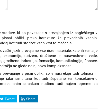
 storitve, ki so povezane s prevajanjem iz angleškega v
 pisani obliki, preko korekture že prevedenih vsebin,
 oddaj kot tudi storitve vseh vrst tolmačenja.
ovaški jezik prevajamo vse tiste materiale, katerih tema je
, ekonomijo, turizem, družbene in naravoslovne vede,
a, gradbeno industrijo, farmacijo, komunikologijo, finance,
a področja ne glede na njihovo kompleksnost.
jo prevajanje v pisni obliki, so v naši ekipi tudi tolmači in
enje tako simultano kot tudi šepetano ter konsekutivno
ainteresiranim strankam nudimo tudi najem opreme za
Tweet
Share