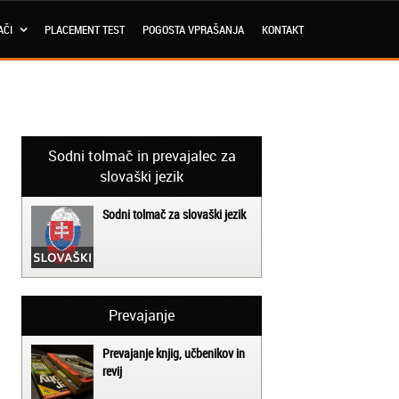
AČI
PLACEMENT TEST
POGOSTA VPRAŠANJA
KONTAKT
Sodni tolmač in prevajalec za
slovaški jezik
Sodni tolmač za slovaški jezik
Prevajanje
Prevajanje knjig, učbenikov in
revij