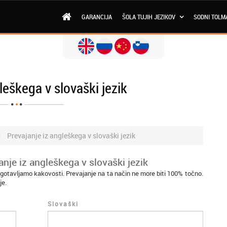
GARANCIJA
ŠOLA TUJIH JEZIKOV
SODNI TOLM
leškega v slovaški jezik
Prevajanje iz angleškega v slovaški jezik
nje iz angleškega v slovaški jezik
agotavljamo kakovosti. Prevajanje na ta način ne more biti 100% točno.
je.
Slovaški