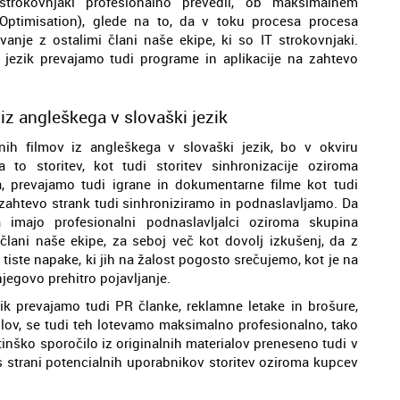
 strokovnjaki profesionalno prevedli, ob maksimalnem
Optimisation), glede na to, da v toku procesa procesa
vanje z ostalimi člani naše ekipe, ki so IT strokovnjaki.
i jezik prevajamo tudi programe in aplikacije na zahtevo
 iz angleškega v slovaški jezik
anih filmov iz angleškega v slovaški jezik, bo v okviru
 to storitev, kot tudi storitev sinhronizacije oziroma
, prevajamo tudi igrane in dokumentarne filme kot tudi
na zahtevo strank tudi sinhroniziramo in podnaslavljamo. Da
 imajo profesionalni podnaslavljalci oziroma skupina
 člani naše ekipe, za seboj več kot dovolj izkušenj, da z
tiste napake, ki jih na žalost pogosto srečujemo, kot je na
jegovo prehitro pojavljanje.
ik prevajamo tudi PR članke, reklamne letake in brošure,
slov, se tudi teh lotevamo maksimalno profesionalno, tako
inško sporočilo iz originalnih materialov preneseno tudi v
 s strani potencialnih uporabnikov storitev oziroma kupcev