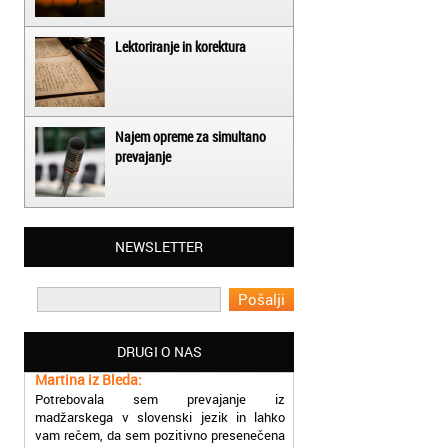
Lektoriranje in korektura
Najem opreme za simultano
prevajanje
Matjaž iz Ajdovščine:
NEWSLETTER
Lahko pohvalim vse zaposlene v Akademiji
Oxford, ker so resnično profesionalni in
prevajalske storitve opravljajo hitro in
učinkoviti.
DRUGI O NAS
Martina iz Bleda:
Potrebovala sem prevajanje iz
madžarskega v slovenski jezik in lahko
vam rečem, da sem pozitivno presenečena
nad hitrostjo in kakovostjo storitve
prevajalcev Akademije Oxford.