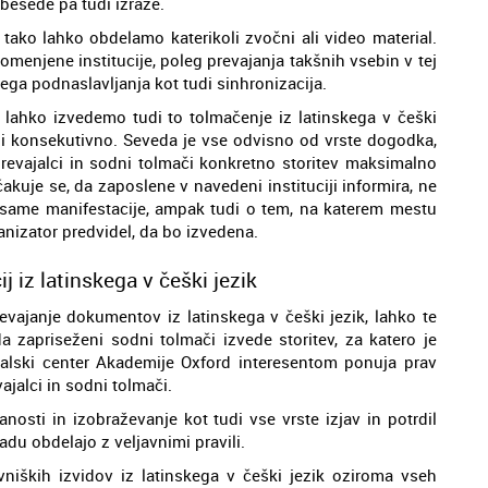
 besede pa tudi izraze.
 tako lahko obdelamo katerikoli zvočni ali video material.
u omenjene institucije, poleg prevajanja takšnih vsebin v tej
vega podnaslavljanja kot tudi sinhronizacija.
lahko izvedemo tudi to tolmačenje iz latinskega v češki
 ali konsekutivno. Seveda je vse odvisno od vrste dogodka,
prevajalci in sodni tolmači konkretno storitev maksimalno
akuje se, da zaposlene v navedeni instituciji informira, ne
 same manifestacije, ampak tudi o tem, na katerem mestu
anizator predvidel, da bo izvedena.
iz latinskega v češki jezik
vajanje dokumentov iz latinskega v češki jezik, lahko te
da zapriseženi sodni tolmači izvede storitev, za katero je
jalski center Akademije Oxford interesentom ponuja prav
vajalci in sodni tolmači.
sti in izobraževanje kot tudi vse vrste izjav in potrdil
adu obdelajo z veljavnimi pravili.
niških izvidov iz latinskega v češki jezik oziroma vseh