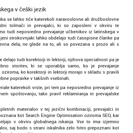
kega v češki jezik
ika se lahko tiče katerekoli naravoslovne ali družboslovne
dni tolmači in prevajalci, ki so zaposleni v okviru te
mo tudi neposredno prevajanje učbenikov iz latinskega v
njeni strokovnjaki lahko obdelajo tudi časopisne članke pa
ževna dela, ne glede na to, ali so povezana s prozo ali s
je delajo tudi korektorji in lektorji, njihova specialnost pa je
ebno storitev, ki se uporablja samo, ko je prevajanje
iroma, ko korektorji in lektorji morajo v skladu s pravili
rebne popravke v takšnih vsebinah.
ale katerekoli vrste, pri tem pa neposredno prevajanje iz
em spoštovanju, tako pravil reklamiranja in prevajalske
etnih materialov v tej jezični kombinaciji, prevajalci in
o poznana kot Search Engine Optimisation oziroma SEO, kar
veljajo v okviru globalnega iskanja. Vse to ima izjemno
lov, saj bodo s strani iskalnika zelo hitro prepoznani kot