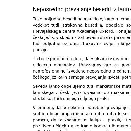
Neposredno prevajanje besedil iz latins
Tako poljudne besedilne materiale, katerih temat
vedekot tudi strokovna besedila, obdelajo so
Prevajalskega centra Akademije Oxford. Ponuja
češki jezik, v skladu z zahtevami strank pa ome
tudi poljudne oziroma strokovne revije in knji
poezijo.
Treba je poudariti tudi to, da v okviru te instituci
redakcija materialov. Pravzaprav gre za pos
neprofesionalno izvedeno neposredno pred tem, oz
češkega jezika in samega prevajanja izvesti pot
Seveda lahko obdelujemo tudi marketinške materi
latinskega v češki jezik izvajamo ob maksimaln
stroke kot tudi samega ciljnega jezika.
V primeru, da je nekomu potrebno prevajanje spl
sodni tolmači implementirajo tudi orodja, ki s
pomeni, da te vsebine uskladijo s pravili, ki 
pozitiven učinek na kotiranje konkretnih materia