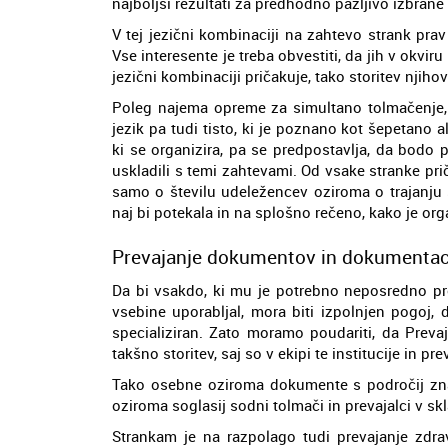
najboljši rezultati za predhodno pazljivo izbrane
V tej jezični kombinaciji na zahtevo strank prav
Vse interesente je treba obvestiti, da jih v okvir
jezični kombinaciji pričakuje, tako storitev njiho
Poleg najema opreme za simultano tolmačenje, 
jezik pa tudi tisto, ki je poznano kot šepetano
ki se organizira, pa se predpostavlja, da bodo 
uskladili s temi zahtevami. Od vsake stranke prič
samo o številu udeležencev oziroma o trajanju
naj bi potekala in na splošno rečeno, kako je org
Prevajanje dokumentov in dokumentacij 
Da bi vsakdo, ki mu je potrebno neposredno pre
vsebine uporabljal, mora biti izpolnjen pogoj, 
specializiran. Zato moramo poudariti, da Preva
takšno storitev, saj so v ekipi te institucije in pre
Tako osebne oziroma dokumente s področij znano
oziroma soglasij sodni tolmači in prevajalci v skl
Strankam je na razpolago tudi prevajanje zdrav