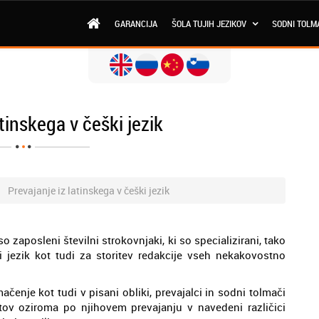
GARANCIJA
ŠOLA TUJIH JEZIKOV
SODNI TOLM
atinskega v češki jezik
Prevajanje iz latinskega v češki jezik
 zaposleni številni strokovnjaki, ki so specializirani, tako
 jezik kot tudi za storitev redakcije vseh nekakovostno
ačenje kot tudi v pisani obliki, prevajalci in sodni tolmači
ov oziroma po njihovem prevajanju v navedeni različici