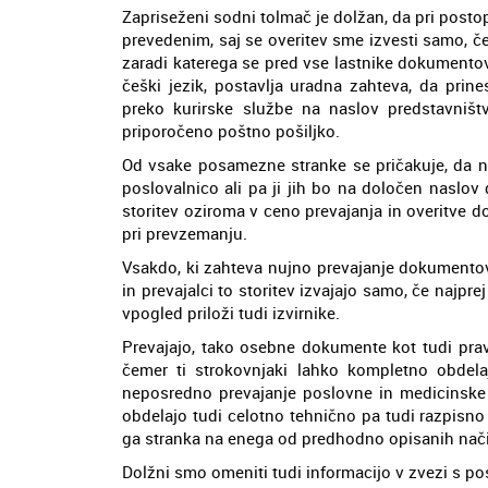
Zapriseženi sodni tolmač je dolžan, da pri postop
prevedenim, saj se overitev sme izvesti samo, č
zaradi katerega se pred vse lastnike dokumentov
češki jezik, postavlja uradna zahteva, da prine
preko kurirske službe na naslov predstavništv
priporočeno poštno pošiljko.
Od vsake posamezne stranke se pričakuje, da n
poslovalnico ali pa ji jih bo na določen naslov
storitev oziroma v ceno prevajanja in overitve d
pri prevzemanju.
Vsakdo, ki zahteva nujno prevajanje dokumentov 
in prevajalci to storitev izvajajo samo, če najp
vpogled priloži tudi izvirnike.
Prevajajo, tako osebne dokumente kot tudi pravne
čemer ti strokovnjaki lahko kompletno obdela
neposredno prevajanje poslovne in medicinske 
obdelajo tudi celotno tehnično pa tudi razpisno 
ga stranka na enega od predhodno opisanih nači
Dolžni smo omeniti tudi informacijo v zvezi s po