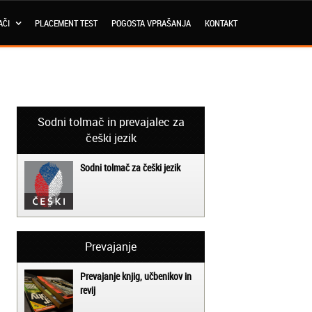
AČI
PLACEMENT TEST
POGOSTA VPRAŠANJA
KONTAKT
Sodni tolmač in prevajalec za
češki jezik
Sodni tolmač za češki jezik
Prevajanje
Prevajanje knjig, učbenikov in
revij