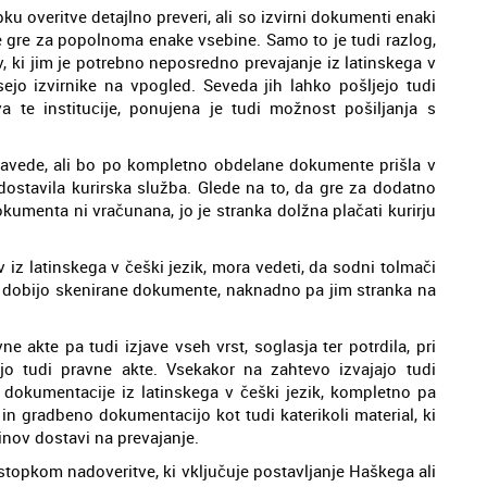
ku overitve detajlno preveri, ali so izvirni dokumenti enaki
e gre za popolnoma enake vsebine. Samo to je tudi razlog,
, ki jim je potrebno neposredno prevajanje iz latinskega v
sejo izvirnike na vpogled. Seveda jih lahko pošljejo tudi
a te institucije, ponujena je tudi možnost pošiljanja s
avede, ali bo po kompletno obdelane dokumente prišla v
 dostavila kurirska služba. Glede na to, da gre za dodatno
okumenta ni vračunana, jo je stranka dolžna plačati kurirju
iz latinskega v češki jezik, mora vedeti, da sodni tolmači
rej dobijo skenirane dokumente, naknadno pa jim stranka na
 akte pa tudi izjave vseh vrst, soglasja ter potrdila, pri
jo tudi pravne akte. Vsekakor na zahtevo izvajajo tudi
dokumentacije iz latinskega v češki jezik, kompletno pa
in gradbeno dokumentacijo kot tudi katerikoli material, ki
nov dostavi na prevajanje.
stopkom nadoveritve, ki vključuje postavljanje Haškega ali