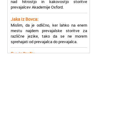
Jaka iz Bovca:
Mislim, da je odlično, ker lahko na enem
mestu najdem prevajalske storitve za
različne jezike, tako da se ne morem
sprehajati od prevajalca do prevajalca.
Eva iz Brežic:
Nujno sem potrebovala prevod v francoski
jezik, na spletu sem našla Oxford, jih
poklicala in v roku nekaj ur sem po
elektronski pošti prejela prevod. Resnično
so izjemni!
Zoran iz Velenja:
Uslužni, hitri in ljubeznivi, za njih imam
samo pohvalne besede!
Anja iz Višnje Gore:
Najboljše prevajalske storitve lahko najdete
prav v Akademiji Oxford! Vsaka čast!
Jure z Vrhnike: