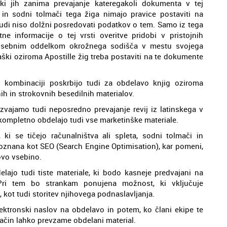
ki jih zanima prevajanje kateregakoli dokumenta v tej
i in sodni tolmači tega žiga nimajo pravice postaviti na
udi niso dolžni posredovati podatkov o tem. Samo iz tega
ne informacije o tej vrsti overitve pridobi v pristojnih
s posebnim oddelkom okrožnega sodišča v mestu svojega
Haški oziroma Apostille žig treba postaviti na te dokumente
ni kombinaciji poskrbijo tudi za obdelavo knjig oziroma
ih in strokovnih besedilnih materialov.
izvajamo tudi neposredno prevajanje revij iz latinskega v
 kompletno obdelajo tudi vse marketinške materiale.
ki se tičejo računalništva ali spleta, sodni tolmači in
 poznana kot SEO (Search Engine Optimisation), kar pomeni,
hovo vsebino.
elajo tudi tiste materiale, ki bodo kasneje predvajani na
. Pri tem bo strankam ponujena možnost, ki vključuje
 kot tudi storitev njihovega podnaslavljanja.
ektronski naslov na obdelavo in potem, ko člani ekipe te
 način lahko prevzame obdelani material.