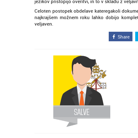
jezikov pristopijo overitvi, in to v skladu z veljavn
Celoten postopek obdelave kateregakoli dokume
najkrajšem možnem roku lahko dobijo kompletn
veljaven.
Share