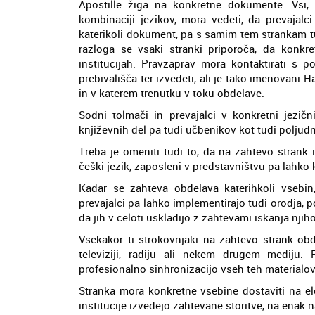
Apostille žiga na konkretne dokumente. Vsi, 
kombinaciji jezikov, mora vedeti, da prevajalc
katerikoli dokument, pa s samim tem strankam t
razloga se vsaki stranki priporoča, da konkret
institucijah. Pravzaprav mora kontaktirati 
prebivališča ter izvedeti, ali je tako imenovani 
in v katerem trenutku v toku obdelave.
Sodni tolmači in prevajalci v konkretni jezič
književnih del pa tudi učbenikov kot tudi poljudn
Treba je omeniti tudi to, da na zahtevo strank 
češki jezik, zaposleni v predstavništvu pa lahko
Kadar se zahteva obdelava katerihkoli vsebin, 
prevajalci pa lahko implementirajo tudi orodja,
da jih v celoti uskladijo z zahtevami iskanja nji
Vsekakor ti strokovnjaki na zahtevo strank obd
televiziji, radiju ali nekem drugem mediju
profesionalno sinhronizacijo vseh teh materialov,
Stranka mora konkretne vsebine dostaviti na el
institucije izvedejo zahtevane storitve, na enak