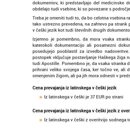
dokumentov, ki predstavljajo del medicinske d
obdelajo tudi vsebine, ki so povezane s področje
Treba je omeniti tudi to, da bo celotna vsebina
tako ustrezno prevedena, na zahtevo pa strank p
v češki jezik kot tudi številnih drugih dokumento
Izjemno je pomembno, da mora vsaka stranka, k
katerokoli dokumentacijo ali posamezni dokume
posedujejo pooblastil za izvedbo nadoveritve
postopek vključuje postavljanje Haškega žiga n
tudi Apostille. Pomembno je, da vsaka stranka d
prihrani veliko svojega časa, ker točno ve, al
omenjenim žigom, ali pa jih mora odnesti v preds
Cena prevajanja iz latinskega v češki jezik
Iz latinskega v češki je 37 EUR po strani
Cena prevajanja iz latinskega v češki jezik z ove
Iz latinskega v češki z overitvijo sodnega 