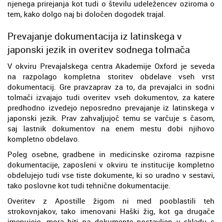
njenega prirejanja kot tudi o številu udeležencev oziroma o
tem, kako dolgo naj bi določen dogodek trajal.
Prevajanje dokumentacija iz latinskega v
japonski jezik in overitev sodnega tolmača
V okviru Prevajalskega centra Akademije Oxford je seveda
na razpolago kompletna storitev obdelave vseh vrst
dokumentacij. Gre pravzaprav za to, da prevajalci in sodni
tolmači izvajajo tudi overitev vseh dokumentov, za katere
predhodno izvedejo neposredno prevajanje iz latinskega v
japonski jezik. Prav zahvaljujoč temu se varčuje s časom,
saj lastnik dokumentov na enem mestu dobi njihovo
kompletno obdelavo.
Poleg osebne, gradbene in medicinske oziroma razpisne
dokumentacije, zaposleni v okviru te institucije kompletno
obdelujejo tudi vse tiste dokumente, ki so uradno v sestavi,
tako poslovne kot tudi tehnične dokumentacije.
Overitev z Apostille žigom ni med pooblastili teh
strokovnjakov, tako imenovani Haški žig, kot ga drugače
imenujejo, mora biti na dokumente postavljen v skladu s