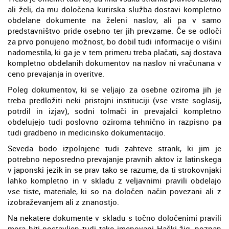
ali želi, da mu določena kurirska služba dostavi kompletno
obdelane dokumente na želeni naslov, ali pa v samo
predstavništvo pride osebno ter jih prevzame. Če se odloči
za prvo ponujeno možnost, bo dobil tudi informacije o višini
nadomestila, ki ga je v tem primeru treba plačati, saj dostava
kompletno obdelanih dokumentov na naslov ni vračunana v
ceno prevajanja in overitve.
Poleg dokumentov, ki se veljajo za osebne oziroma jih je
treba predložiti neki pristojni instituciji (vse vrste soglasij,
potrdil in izjav), sodni tolmači in prevajalci kompletno
obdelujejo tudi poslovno oziroma tehnično in razpisno pa
tudi gradbeno in medicinsko dokumentacijo.
Seveda bodo izpolnjene tudi zahteve strank, ki jim je
potrebno neposredno prevajanje pravnih aktov iz latinskega
v japonski jezik in se prav tako se razume, da ti strokovnjaki
lahko kompletno in v skladu z veljavnimi pravili obdelajo
vse tiste, materiale, ki so na določen način povezani ali z
izobraževanjem ali z znanostjo.
Na nekatere dokumente v skladu s točno določenimi pravili
mora biti postavljen tudi tako imenovani Haški žig, poznan