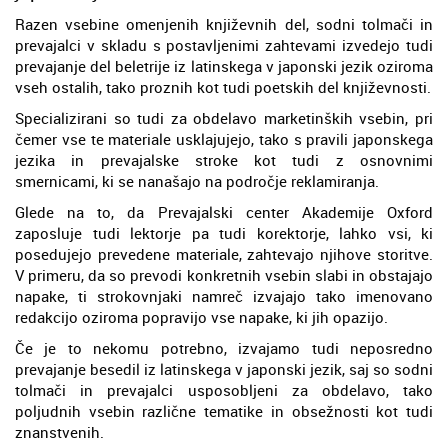
Razen vsebine omenjenih književnih del, sodni tolmači in
prevajalci v skladu s postavljenimi zahtevami izvedejo tudi
prevajanje del beletrije iz latinskega v japonski jezik oziroma
vseh ostalih, tako proznih kot tudi poetskih del književnosti.
Specializirani so tudi za obdelavo marketinških vsebin, pri
čemer vse te materiale usklajujejo, tako s pravili japonskega
jezika in prevajalske stroke kot tudi z osnovnimi
smernicami, ki se nanašajo na področje reklamiranja.
Glede na to, da Prevajalski center Akademije Oxford
zaposluje tudi lektorje pa tudi korektorje, lahko vsi, ki
posedujejo prevedene materiale, zahtevajo njihove storitve.
V primeru, da so prevodi konkretnih vsebin slabi in obstajajo
napake, ti strokovnjaki namreč izvajajo tako imenovano
redakcijo oziroma popravijo vse napake, ki jih opazijo.
Če je to nekomu potrebno, izvajamo tudi neposredno
prevajanje besedil iz latinskega v japonski jezik, saj so sodni
tolmači in prevajalci usposobljeni za obdelavo, tako
poljudnih vsebin različne tematike in obsežnosti kot tudi
znanstvenih.