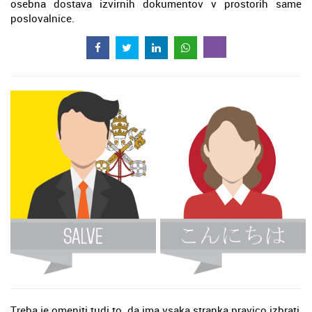
osebna dostava izvirnih dokumentov v prostorih same
poslovalnice.
Treba je omeniti tudi to, da ima vsaka stranka pravico izbrati,