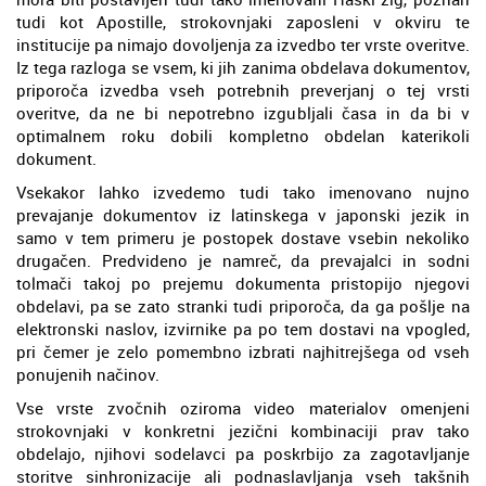
tudi kot Apostille, strokovnjaki zaposleni v okviru te
institucije pa nimajo dovoljenja za izvedbo ter vrste overitve.
Iz tega razloga se vsem, ki jih zanima obdelava dokumentov,
priporoča izvedba vseh potrebnih preverjanj o tej vrsti
overitve, da ne bi nepotrebno izgubljali časa in da bi v
optimalnem roku dobili kompletno obdelan katerikoli
dokument.
Vsekakor lahko izvedemo tudi tako imenovano nujno
prevajanje dokumentov iz latinskega v japonski jezik in
samo v tem primeru je postopek dostave vsebin nekoliko
drugačen. Predvideno je namreč, da prevajalci in sodni
tolmači takoj po prejemu dokumenta pristopijo njegovi
obdelavi, pa se zato stranki tudi priporoča, da ga pošlje na
elektronski naslov, izvirnike pa po tem dostavi na vpogled,
pri čemer je zelo pomembno izbrati najhitrejšega od vseh
ponujenih načinov.
Vse vrste zvočnih oziroma video materialov omenjeni
strokovnjaki v konkretni jezični kombinaciji prav tako
obdelajo, njihovi sodelavci pa poskrbijo za zagotavljanje
storitve sinhronizacije ali podnaslavljanja vseh takšnih