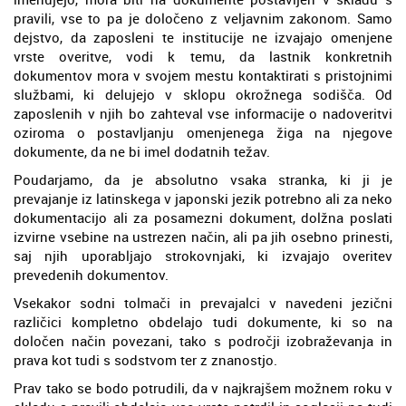
pravili, vse to pa je določeno z veljavnim zakonom. Samo
dejstvo, da zaposleni te institucije ne izvajajo omenjene
vrste overitve, vodi k temu, da lastnik konkretnih
dokumentov mora v svojem mestu kontaktirati s pristojnimi
službami, ki delujejo v sklopu okrožnega sodišča. Od
zaposlenih v njih bo zahteval vse informacije o nadoveritvi
oziroma o postavljanju omenjenega žiga na njegove
dokumente, da ne bi imel dodatnih težav.
Poudarjamo, da je absolutno vsaka stranka, ki ji je
prevajanje iz latinskega v japonski jezik potrebno ali za neko
dokumentacijo ali za posamezni dokument, dolžna poslati
izvirne vsebine na ustrezen način, ali pa jih osebno prinesti,
saj njih uporabljajo strokovnjaki, ki izvajajo overitev
prevedenih dokumentov.
Vsekakor sodni tolmači in prevajalci v navedeni jezični
različici kompletno obdelajo tudi dokumente, ki so na
določen način povezani, tako s področji izobraževanja in
prava kot tudi s sodstvom ter z znanostjo.
Prav tako se bodo potrudili, da v najkrajšem možnem roku v