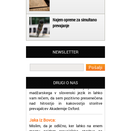
Najem opreme za simultano
prevajanje
Matjaž iz Ajdovščine:
Lahko pohvalim vse zaposlene v Akademiji
NEWSLETTER
Oxford, ker so resnično profesionalni in
prevajalske storitve opravljajo hitro in
učinkoviti.
Martina iz Bleda:
Potrebovala sem prevajanje iz
DRUGI O NAS
madžarskega v slovenski jezik in lahko
vam rečem, da sem pozitivno presenečena
nad hitrostjo in kakovostjo storitve
prevajalcev Akademije Oxford.
Jaka iz Bovca:
Mislim, da je odlično, ker lahko na enem
mestu najdem prevajalske storitve za
različne jezike, tako da se ne morem