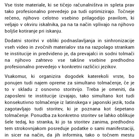
Vse tiste materiale, ki se tičejo računalništva in spleta prav
tako profesionalno prevedejo pa tudi optimizirajo. Točneje
rečeno, njihovo celotno vsebino prilagodijo pravilom, ki
veljajo v okviru iskalnika, pa na ta način vplivajo na njihovo
boljše kotiranje pri iskanju.
Dodatni storitvi v obliki podnaslavljanja in sinhronizacije
vseh video in zvočnih materialov sta na razpolago strankam
te institucije in predvideno je, da prevajalci in sodni tolmači
na njihovo zahtevo vse takšne vsebine predhodno
profesionalno prevedejo v konkretni različici jezikov.
Vsakomur, ki organizira dogodek katerekoli vrste, bo
ponujen tudi najem opreme za simultano tolmačenje, če je
to v skladu z osnovno storitvijo. Treba je omeniti, da
zaposleni te institucije izvajajo, tako simultano kot tudi
konsekutivno tolmačenje iz latinskega v japonski jezik, toda
zagotavljajo tudi storitev, ki je poznana kot šepetano
tolmačenje. Ponudba za konkretno storitev se lahko oblikuje
šele tedaj, ko stranka, ki jo ta storitev zanima, predhodno
tem strokovnjakom posreduje podatke o sami manifestaciji,
in sicer na način, da jih informira, tako o točnem mestu