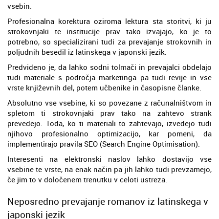
vsebin.
Profesionalna korektura oziroma lektura sta storitvi, ki ju
strokovnjaki te institucije prav tako izvajajo, ko je to
potrebno, so specializirani tudi za prevajanje strokovnih in
poljudnih besedil iz latinskega v japonski jezik.
Predvideno je, da lahko sodni tolmači in prevajalci obdelajo
tudi materiale s področja marketinga pa tudi revije in vse
vrste književnih del, potem učbenike in časopisne članke.
Absolutno vse vsebine, ki so povezane z računalništvom in
spletom ti strokovnjaki prav tako na zahtevo strank
prevedejo. Toda, ko ti materiali to zahtevajo, izvedejo tudi
njihovo profesionalno optimizacijo, kar pomeni, da
implementirajo pravila SEO (Search Engine Optimisation).
Interesenti na elektronski naslov lahko dostavijo vse
vsebine te vrste, na enak način pa jih lahko tudi prevzamejo,
če jim to v določenem trenutku v celoti ustreza.
Neposredno prevajanje romanov iz latinskega v
japonski jezik