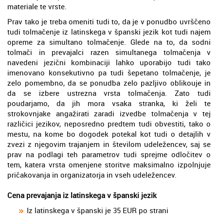
materiale te vrste.
Prav tako je treba omeniti tudi to, da je v ponudbo uvrščeno
tudi tolmačenje iz latinskega v španski jezik kot tudi najem
opreme za simultano tolmačenje. Glede na to, da sodni
tolmači in prevajalci razen simultanega tolmačenja v
navedeni jezični kombinaciji lahko uporabijo tudi tako
imenovano konsekutivno pa tudi šepetano tolmačenje, je
zelo pomembno, da se ponudba zelo pazljivo oblikouje in
da se izbere ustrezna vrsta tolmačenja. Zato tudi
poudarjamo, da jih mora vsaka stranka, ki želi te
strokovnjake angažirati zaradi izvedbe tolmačenja v tej
različici jezikov, neposredno predtem tudi obvestiti, tako o
mestu, na kome bo dogodek potekal kot tudi o detajlih v
zvezi z njegovim trajanjem in številom udeležencev, saj se
prav na podlagi teh parametrov tudi sprejme odločitev o
tem, katera vrsta omenjene storitve maksimalno izpolnjuje
pričakovanja in organizatorja in vseh udeležencev.
Cena prevajanja iz latinskega v španski jezik
Iz latinskega v španski je 35 EUR po strani