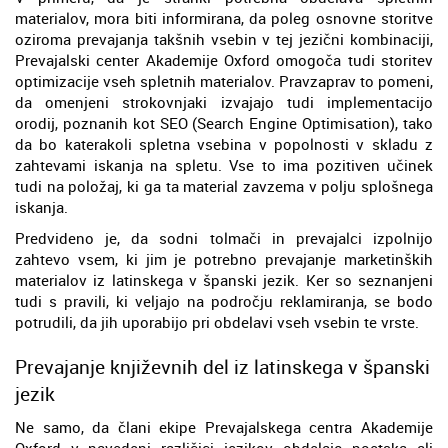
materialov, mora biti informirana, da poleg osnovne storitve
oziroma prevajanja takšnih vsebin v tej jezični kombinaciji,
Prevajalski center Akademije Oxford omogoča tudi storitev
optimizacije vseh spletnih materialov. Pravzaprav to pomeni,
da omenjeni strokovnjaki izvajajo tudi implementacijo
orodij, poznanih kot SEO (Search Engine Optimisation), tako
da bo katerakoli spletna vsebina v popolnosti v skladu z
zahtevami iskanja na spletu. Vse to ima pozitiven učinek
tudi na položaj, ki ga ta material zavzema v polju splošnega
iskanja.
Predvideno je, da sodni tolmači in prevajalci izpolnijo
zahtevo vsem, ki jim je potrebno prevajanje marketinških
materialov iz latinskega v španski jezik. Ker so seznanjeni
tudi s pravili, ki veljajo na področju reklamiranja, se bodo
potrudili, da jih uporabijo pri obdelavi vseh vsebin te vrste.
Prevajanje književnih del iz latinskega v španski
jezik
Ne samo, da člani ekipe Prevajalskega centra Akademije
Oxford v navedeni različici jezikov obdelajo poetska ali