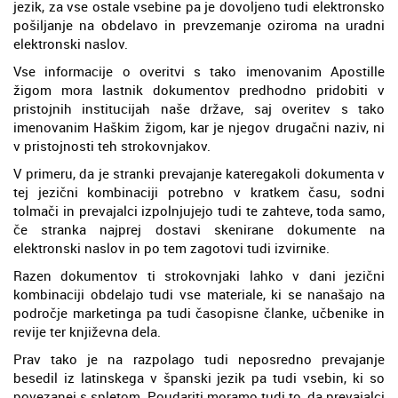
jezik, za vse ostale vsebine pa je dovoljeno tudi elektronsko
pošiljanje na obdelavo in prevzemanje oziroma na uradni
elektronski naslov.
Vse informacije o overitvi s tako imenovanim Apostille
žigom mora lastnik dokumentov predhodno pridobiti v
pristojnih institucijah naše države, saj overitev s tako
imenovanim Haškim žigom, kar je njegov drugačni naziv, ni
v pristojnosti teh strokovnjakov.
V primeru, da je stranki prevajanje kateregakoli dokumenta v
tej jezični kombinaciji potrebno v kratkem času, sodni
tolmači in prevajalci izpolnjujejo tudi te zahteve, toda samo,
če stranka najprej dostavi skenirane dokumente na
elektronski naslov in po tem zagotovi tudi izvirnike.
Razen dokumentov ti strokovnjaki lahko v dani jezični
kombinaciji obdelajo tudi vse materiale, ki se nanašajo na
področje marketinga pa tudi časopisne članke, učbenike in
revije ter književna dela.
Prav tako je na razpolago tudi neposredno prevajanje
besedil iz latinskega v španski jezik pa tudi vsebin, ki so
povezanei s spletom. Poudariti moramo tudi to, da prevajalci