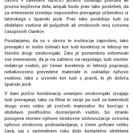
prozna književna dela, ampak bodo prav tako poskrbeli, da
za interesente izvedejo neposredno prevajanje učbenikov iz
latinskega v španski jezik. Prav tako poskrbijo tudi za
obdelavo vsebine ali poljudnih ali strokovnih revij oziroma
časopisnih člankov.
Poudarjamo, da so v okviru te institucije zaposleni, tako
prevajalci in sodni tolmači kot tudi korektorji in lektorji ter
številni drugi strokovnjaki. Zato je pomembno informirati
vse interesente, da je na zahtevo na razpolago tudi storitev
redakcije vsebin, pri čemer korektorji in lektorji popravijo
nekakovostno prevedene materiale in uskladijo njihovo
vsebino, tako z izvirniki kot tudi s pravili, ki jih določa
španski jezik.
V dani jezični kombinaciji omenjeni strokovnjaki izvajajo
tudi prevajanje, tako za filme in serije pa tudi za katerokoli
drugo vrsto video ali zvočnih materialov. Ko končajo z
obdelavo predhodno dostavljenih vsebin, bo stranki
ponujena storitev njihove strokovne sinhronizacije oziroma
njihovo strokovno podnaslavljanje, s čimer prihrani veliko
časa, saj v optimalnem roku dobi kompletno obdelane