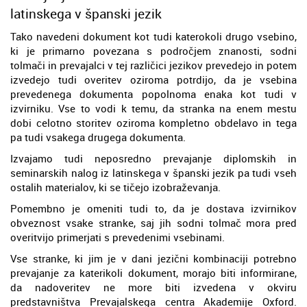
latinskega v španski jezik
Tako navedeni dokument kot tudi katerokoli drugo vsebino,
ki je primarno povezana s področjem znanosti, sodni
tolmači in prevajalci v tej različici jezikov prevedejo in potem
izvedejo tudi overitev oziroma potrdijo, da je vsebina
prevedenega dokumenta popolnoma enaka kot tudi v
izvirniku. Vse to vodi k temu, da stranka na enem mestu
dobi celotno storitev oziroma kompletno obdelavo in tega
pa tudi vsakega drugega dokumenta.
Izvajamo tudi neposredno prevajanje diplomskih in
seminarskih nalog iz latinskega v španski jezik pa tudi vseh
ostalih materialov, ki se tičejo izobraževanja.
Pomembno je omeniti tudi to, da je dostava izvirnikov
obveznost vsake stranke, saj jih sodni tolmač mora pred
overitvijo primerjati s prevedenimi vsebinami.
Vse stranke, ki jim je v dani jezični kombinaciji potrebno
prevajanje za katerikoli dokument, morajo biti informirane,
da nadoveritev ne more biti izvedena v okviru
predstavništva Prevajalskega centra Akademije Oxford.