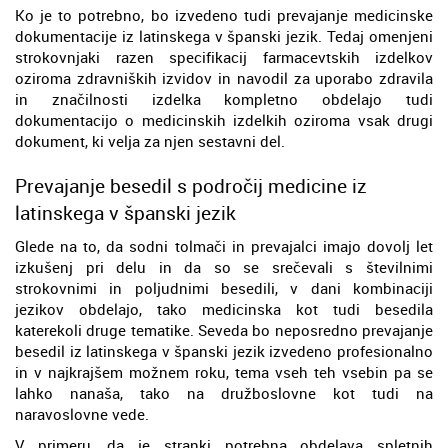
Ko je to potrebno, bo izvedeno tudi prevajanje medicinske
dokumentacije iz latinskega v španski jezik. Tedaj omenjeni
strokovnjaki razen specifikacij farmacevtskih izdelkov
oziroma zdravniških izvidov in navodil za uporabo zdravila
in značilnosti izdelka kompletno obdelajo tudi
dokumentacijo o medicinskih izdelkih oziroma vsak drugi
dokument, ki velja za njen sestavni del.
Prevajanje besedil s področij medicine iz
latinskega v španski jezik
Glede na to, da sodni tolmači in prevajalci imajo dovolj let
izkušenj pri delu in da so se srečevali s številnimi
strokovnimi in poljudnimi besedili, v dani kombinaciji
jezikov obdelajo, tako medicinska kot tudi besedila
katerekoli druge tematike. Seveda bo neposredno prevajanje
besedil iz latinskega v španski jezik izvedeno profesionalno
in v najkrajšem možnem roku, tema vseh teh vsebin pa se
lahko nanaša, tako na družboslovne kot tudi na
naravoslovne vede.
V primeru, da je stranki potrebna obdelava spletnih