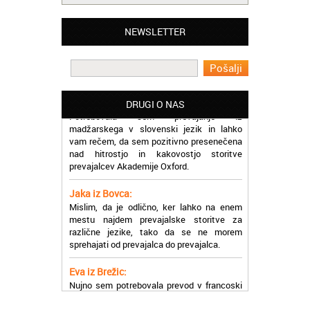
Matjaž iz Ajdovščine:
Lahko pohvalim vse zaposlene v Akademiji
NEWSLETTER
Oxford, ker so resnično profesionalni in
prevajalske storitve opravljajo hitro in
učinkoviti.
Martina iz Bleda:
Potrebovala sem prevajanje iz
DRUGI O NAS
madžarskega v slovenski jezik in lahko
vam rečem, da sem pozitivno presenečena
nad hitrostjo in kakovostjo storitve
prevajalcev Akademije Oxford.
Jaka iz Bovca:
Mislim, da je odlično, ker lahko na enem
mestu najdem prevajalske storitve za
različne jezike, tako da se ne morem
sprehajati od prevajalca do prevajalca.
Eva iz Brežic:
Nujno sem potrebovala prevod v francoski
jezik, na spletu sem našla Oxford, jih
poklicala in v roku nekaj ur sem po
elektronski pošti prejela prevod. Resnično