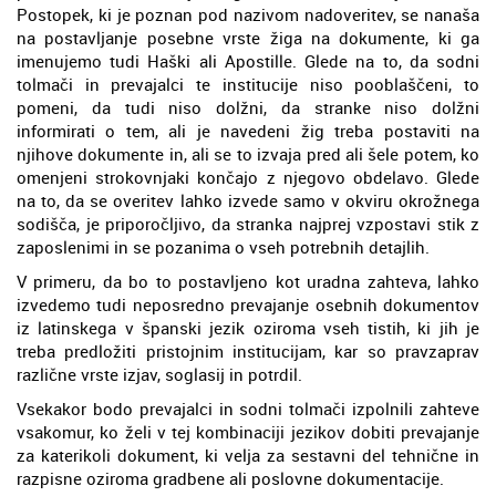
Postopek, ki je poznan pod nazivom nadoveritev, se nanaša
na postavljanje posebne vrste žiga na dokumente, ki ga
imenujemo tudi Haški ali Apostille. Glede na to, da sodni
tolmači in prevajalci te institucije niso pooblaščeni, to
pomeni, da tudi niso dolžni, da stranke niso dolžni
informirati o tem, ali je navedeni žig treba postaviti na
njihove dokumente in, ali se to izvaja pred ali šele potem, ko
omenjeni strokovnjaki končajo z njegovo obdelavo. Glede
na to, da se overitev lahko izvede samo v okviru okrožnega
sodišča, je priporočljivo, da stranka najprej vzpostavi stik z
zaposlenimi in se pozanima o vseh potrebnih detajlih.
V primeru, da bo to postavljeno kot uradna zahteva, lahko
izvedemo tudi neposredno prevajanje osebnih dokumentov
iz latinskega v španski jezik oziroma vseh tistih, ki jih je
treba predložiti pristojnim institucijam, kar so pravzaprav
različne vrste izjav, soglasij in potrdil.
Vsekakor bodo prevajalci in sodni tolmači izpolnili zahteve
vsakomur, ko želi v tej kombinaciji jezikov dobiti prevajanje
za katerikoli dokument, ki velja za sestavni del tehnične in
razpisne oziroma gradbene ali poslovne dokumentacije.