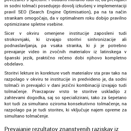
in sodni tolmači posedujejo dovolj izkušenj v implementaciji
pravil SEO (Search Engine Optimisation), pa na ta način
strankam omogočajo, da v optimalnem roku dobijo pravilno
optimizirane spletne vsebine.
Sicer v okviru omenjene institucije zaposleni tudi
strokovnjaki, ki izvajajo storitvi sinhronizacije ali
podnaslavljanja, pa vsaka stranka, ki ji je potrebno
prevajanje video in zvočnih materialov iz latinskega v
španski jezik, praktično rečeno dobi njihovo kompletno
obdelavo.
Storitvi lekture in korekture vseh materialov sta prav tako na
razpolago v okviru te institucije in predvideno je, da sodni
tolmači in prevajalci v dani jezični kombinaciji izvajajo tudi
tolmačenje. Pravzaprav vrsto te storitve uskladijo z
zahtevami dogodka, saj so specializirani, tako za šepetano
kot tudi za simultano oziroma konsekutivno tolmačenje, na
razpolago pa je tudi storitev, ki vključuje najem opreme za
simultano tolmačenje.
Prevajanje rezultatov znanstvenih raziskav iz