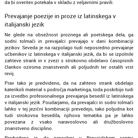
da bi overitev potekala v skladu z veljavnimi pravili.
Prevajanje poezije in proze iz latinskega v
italijanski jezik
Ne glede na obsežnost proznega ali poetskega dela, ga
sodni tolmači in prevajalci prevajajo v dani kombinaciji
jezikov. Seveda je na razpolago tudi neposredno prevajanje
učbenikov iz latinskega v italijanski jezik, da bi se izpolnile
zahteve strank in v zvezi s strokovno obdelavo časopisnih
člankov oziroma znanstvenih ali poljudnih ter ostalih vrst
revij.
Prav tako je predvideno, da na zahtevo strank obdelajo
katerikoli material s področja marketinga, toda poskrbijo tudi
za izvedbo profesionalnega prevajanja besedil iz latinskega
v italijanski jezik. Poudarjamo, da prevajalci in sodni tolmači
lahko v tej jezični kombinaciji prevedejo, tako poljudna kot
tudi strokovna besedila, njihova tematika pa je lahko
povezana z vsako naravoslovno ali družboslovno
znanstveno disciplino.
Predvideno je, da zaposleni v Prevajalskem centru