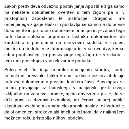
Zakon predvideva obvezno postavljanja Apostille žiga samo
na nekatere dokumente, overitev s tem žigom pa ni v
pristojnosti zaposlenih te institucije. Drugačno ime
omenjenega žiga je Haški in postavlja se samo na določene
dokumente in po točno določenem principu in je zaradi tega
tudi dano splošno priporočilo lastniku dokumentov, da
kontaktira s pristojnimi na okrožnem sodišču v svojem
mestu, da bi dobil vse informacije o tej vrsti overitve, ker so
edini pooblaščeni za postavljanje tega žiga ter v skladu s
tem tudi posedujejo vse relevantne podatke.
Poleg vseh do tega trenutka omenjenih storitev, sodni
tolmači in prevajalci lahko v dani različici jezikov obdelajo
tudi vse dokumente v posebej kratkem času. Pravzaprav se
nujno prevajanje iz latinskega v italijanski jezik izvaja
izključno na zahtevo stranke, njena obveznost pa je, da se
drži pravil o dostavi izvirnikov, pri čemer najprej pošlje
skenirane vsebine na uradni elektronski naslov te institucije,
da bi omenjeni strokovnjaki imeli priložnost, da v najkrajšem
možnem roku pristopijo njihovi obdelavi.