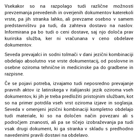
Vsekakor so na razpolago tudi različne možnosti
prevzemanja prevedenih in overjenih dokumentov katerekoli
vrste, pa jih stranka lahko, ali prevzame osebno v samem
predstavništvu pa tudi, da zahteva dostavo na naslov.
Informirana pa bo tudi o ceni dostave, saj njo določa prav
kurirska služba, ker ni vračunana v ceno obdelave
dokumentov.
Seveda prevajalci in sodni tolmači v dani jezični kombinaciji
obdelajo absolutno vse vrste dokumentacij, od poslovne in
osebne oziroma tehnične in medicinske pa do gradbene in
razpisne.
Če se pojavi potreba, izvajamo tudi neposredno prevajanje
pravnih aktov iz latinskega v italijanski jezik oziroma vseh
dokumentov, ki jih je treba predložiti pristojnim službam, kot
so na primer potrdila vseh vrst oziroma izjave in soglasja.
Seveda v omenjeni jezični kombinaciji kompletno obdelajo
tudi materiale, ki so na določen način povezani ali s
področjem znanosti, ali pa se tičejo izobraževanja pa tudi
vsak drugi dokument, ki ga stranka v skladu s predhodno
navedenimi pravili dostavi na obdelavo.