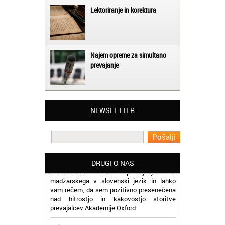
Lektoriranje in korektura
Najem opreme za simultano
prevajanje
Matjaž iz Ajdovščine:
Lahko pohvalim vse zaposlene v Akademiji
NEWSLETTER
Oxford, ker so resnično profesionalni in
prevajalske storitve opravljajo hitro in
učinkoviti.
Martina iz Bleda:
Potrebovala sem prevajanje iz
DRUGI O NAS
madžarskega v slovenski jezik in lahko
vam rečem, da sem pozitivno presenečena
nad hitrostjo in kakovostjo storitve
prevajalcev Akademije Oxford.
Jaka iz Bovca: