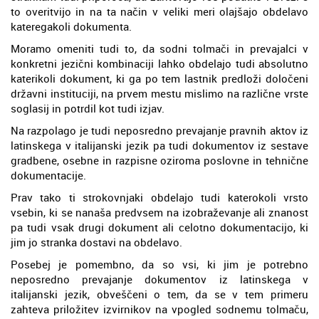
to overitvijo in na ta način v veliki meri olajšajo obdelavo
kateregakoli dokumenta.
Moramo omeniti tudi to, da sodni tolmači in prevajalci v
konkretni jezični kombinaciji lahko obdelajo tudi absolutno
katerikoli dokument, ki ga po tem lastnik predloži določeni
državni instituciji, na prvem mestu mislimo na različne vrste
soglasij in potrdil kot tudi izjav.
Na razpolago je tudi neposredno prevajanje pravnih aktov iz
latinskega v italijanski jezik pa tudi dokumentov iz sestave
gradbene, osebne in razpisne oziroma poslovne in tehnične
dokumentacije.
Prav tako ti strokovnjaki obdelajo tudi katerokoli vrsto
vsebin, ki se nanaša predvsem na izobraževanje ali znanost
pa tudi vsak drugi dokument ali celotno dokumentacijo, ki
jim jo stranka dostavi na obdelavo.
Posebej je pomembno, da so vsi, ki jim je potrebno
neposredno prevajanje dokumentov iz latinskega v
italijanski jezik, obveščeni o tem, da se v tem primeru
zahteva priložitev izvirnikov na vpogled sodnemu tolmaču,