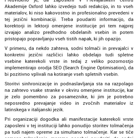
Akademije Oxford lahko izvedejo tudi redakcijo, in to vseh
materialov, ki niso kakovostno in profesionalno prevedeni v
tej jezični kombinaciji. Treba poudariti informacijo, da
korektorji in lektorji omenjene institucije pri tem najprej
izvajajo analizo predhodno obdelanih vsebin in potem
pristopajo popravljanju vseh tistih napak, ki jih opazijo.
V primeru, da nekdo zahteva, sodni tolmači in prevajalci v
konkretni jezični različici lahko obdelajo tudi spletne
vsebine katerekoli vrste in tedaj z veliko pozornostjo
implementirajo orodja SEO (Search Engine Optimisation), da
bi pozitivno vplivali na kotiranje vseh spletnih vsebin.
Storitvi sinhronizacije in podnaslavljanja sta na razpolago
na zahtevo vsake stranke v okviru omenjene institucije, kar
je zelo pomembno za posameznike, ki jim je potrebno
neposredno prevajanje video in zvočnih materialov iz
latinskega v italijanski jezik.
Pri organizaciji dogodka ali manifestacije katerekoli vrste
zaposleni v tej instituciji lahko ponudijo storitev tolmačenja
pa tudi najem opreme za simultano tolmačenje. Kar se tiče