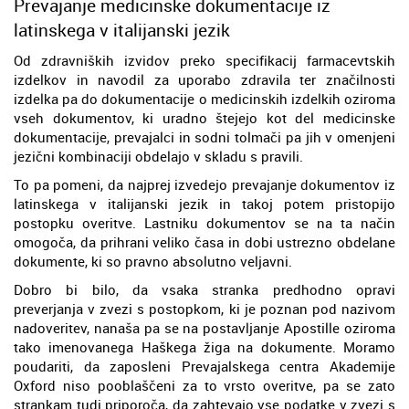
Prevajanje medicinske dokumentacije iz
latinskega v italijanski jezik
Od zdravniških izvidov preko specifikacij farmacevtskih
izdelkov in navodil za uporabo zdravila ter značilnosti
izdelka pa do dokumentacije o medicinskih izdelkih oziroma
vseh dokumentov, ki uradno štejejo kot del medicinske
dokumentacije, prevajalci in sodni tolmači pa jih v omenjeni
jezični kombinaciji obdelajo v skladu s pravili.
To pa pomeni, da najprej izvedejo prevajanje dokumentov iz
latinskega v italijanski jezik in takoj potem pristopijo
postopku overitve. Lastniku dokumentov se na ta način
omogoča, da prihrani veliko časa in dobi ustrezno obdelane
dokumente, ki so pravno absolutno veljavni.
Dobro bi bilo, da vsaka stranka predhodno opravi
preverjanja v zvezi s postopkom, ki je poznan pod nazivom
nadoveritev, nanaša pa se na postavljanje Apostille oziroma
tako imenovanega Haškega žiga na dokumente. Moramo
poudariti, da zaposleni Prevajalskega centra Akademije
Oxford niso pooblaščeni za to vrsto overitve, pa se zato
strankam tudi priporoča, da zahtevajo vse podatke v zvezi s