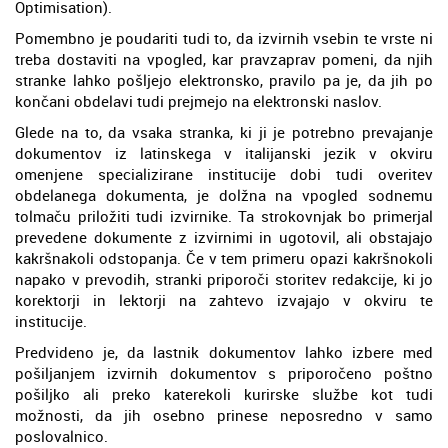
Optimisation).
Pomembno je poudariti tudi to, da izvirnih vsebin te vrste ni
treba dostaviti na vpogled, kar pravzaprav pomeni, da njih
stranke lahko pošljejo elektronsko, pravilo pa je, da jih po
končani obdelavi tudi prejmejo na elektronski naslov.
Glede na to, da vsaka stranka, ki ji je potrebno prevajanje
dokumentov iz latinskega v italijanski jezik v okviru
omenjene specializirane institucije dobi tudi overitev
obdelanega dokumenta, je dolžna na vpogled sodnemu
tolmaču priložiti tudi izvirnike. Ta strokovnjak bo primerjal
prevedene dokumente z izvirnimi in ugotovil, ali obstajajo
kakršnakoli odstopanja. Če v tem primeru opazi kakršnokoli
napako v prevodih, stranki priporoči storitev redakcije, ki jo
korektorji in lektorji na zahtevo izvajajo v okviru te
institucije.
Predvideno je, da lastnik dokumentov lahko izbere med
pošiljanjem izvirnih dokumentov s priporočeno poštno
pošiljko ali preko katerekoli kurirske službe kot tudi
možnosti, da jih osebno prinese neposredno v samo
poslovalnico.