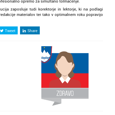
rofesionalno opremo za simultano tolmačenje.
cija zaposluje tudi korektorje in lektorje, ki na podlagi
 redakcije materialov ter tako v optimalnem roku popravijo
Tweet
Share