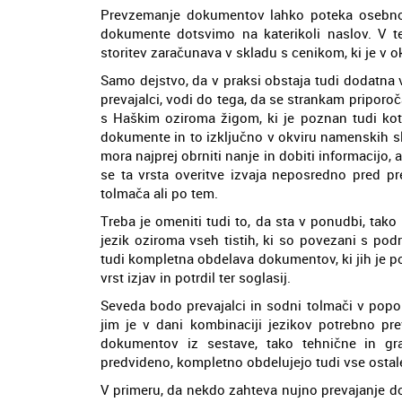
Prevzemanje dokumentov lahko poteka osebno,
dokumente dotsvimo na katerikoli naslov. V t
storitev zaračunava v skladu s cenikom, ki je v ok
Samo dejstvo, da v praksi obstaja tudi dodatna vr
prevajalci, vodi do tega, da se strankam priporo
s Haškim oziroma žigom, ki je poznan tudi kot
dokumente in to izključno v okviru namenskih sl
mora najprej obrniti nanje in dobiti informacijo, 
se ta vrsta overitve izvaja neposredno pred pr
tolmača ali po tem.
Treba je omeniti tudi to, da sta v ponudbi, tak
jezik oziroma vseh tistih, ki so povezani s pod
tudi kompletna obdelava dokumentov, ki jih je p
vrst izjav in potrdil ter soglasij.
Seveda bodo prevajalci in sodni tolmači v popol
jim je v dani kombinaciji jezikov potrebno pr
dokumentov iz sestave, tako tehnične in gr
predvideno, kompletno obdelujejo tudi vse osta
V primeru, da nekdo zahteva nujno prevajanje d