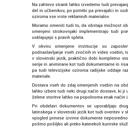
Na zahtevo strank lahko izvedemo tudi prevajanje
del in učbenikov, po potrebi pa prevajalci in sod
oziroma vse vrste reklamnih materialov.
Moramo omeniti tudi to, da obstaja možnost obde
omenjeni strokovnjaki implementirajo tudi pra
usklajujejo s pravili spleta.
V okviru omenjene institucije so zaposlen
podnaslavljanje vseh zvočnih in video vsebin, ta
v slovenski jezik, praktično dobi kompletno sto
serije in animirane kot tudi dokumentarne in ris
pa tudi televizijske oziroma radijske oddaje r
materiale.
Dostava vseh do zdaj omenjenih vsebin na obde
lahko izbere tudi neki drugi način dostave, ki j
želene storitve lahko na popolnoma enak način 
Pri obdelavi dokumentov se uporabljajo druga
latinskega v slovenski jezik kot tudi overitev v 
vpogled prinese izvirne dokumente neposredno v
poštno pošiljko ali preko katerekoli kurirske služ