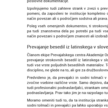
poslovne dokumentacije.
Izpolnjujemo tudi zahteve strank v zvezi s prev
pomeni, da zaposleni te institucije kompletno 
način povezan ali s področjem sodstva ali prava.
Poleg vseh omenjenih dokumentov, ti strokovnja
pa tudi znanstvena dela po potrebi pa tudi vs
način povezani s področjem znanosti ali izobraž
Prevajanje besedil iz latinskega v slove
Članom ekipe Prevajalskega centra Akademije Ox
prevajanje strokovnih besedil iz latinskega v sl
tudi vse vrste poljudnih besedilnih materialov
disciplino, ne glede na to, ali gre za družboslov
Predvideno je, da prevajalci in sodni tolmači v
zvočne vsebine različne vrste. Samo dejstvo, da
tudi profesionalni podnaslavljalci, strankam omo
podnaslavljanja. Prav tako jim je na razpolago tu
Moramo omeniti tudi to, da ta institucija stra
sodni tolmači in prevajalci pa lahko uporabijo vse