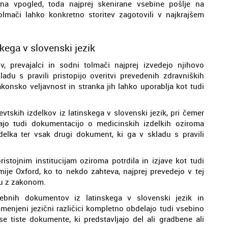
 na vpogled, toda najprej skenirane vsebine pošlje na
tolmači lahko konkretno storitev zagotovili v najkrajšem
skega v slovenski jezik
 prevajalci in sodni tolmači najprej izvedejo njihovo
kladu s pravili pristopijo overitvi prevedenih zdravniških
konsko veljavnost in stranka jih lahko uporablja kot tudi
evtskih izdelkov iz latinskega v slovenski jezik, pri čemer
ajo tudi dokumentacijo o medicinskih izdelkih oziroma
delka ter vsak drugi dokument, ki ga v skladu s pravili
pristojnim institucijam oziroma potrdila in izjave kot tudi
ije Oxford, ko to nekdo zahteva, najprej prevedejo v tej
du z zakonom.
ebnih dokumentov iz latinskega v slovenski jezik in
omenjeni jezični različici kompletno obdelajo tudi vsebino
 tiste dokumente, ki predstavljajo del ali gradbene ali