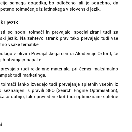
acijo samega dogodka, bo odločeno, ali je potrebno, da
etano tolmačenje iz latinskega v slovenski jezik.
ki jezik
i so sodni tolmači in prevajalci specializirani tudi za
nski jezik. Na zahtevo strank prav tako prevajajo tudi vse
utno vsake tematike.
azpolago v okviru Prevajalskega centra Akademije Oxford, če
jih obstajajo napake.
o prevajajo tudi reklamne materiale, pri čemer maksimalno
 ampak tudi marketinga.
i tolmači lahko izvedejo tudi prevajanje spletnih vsebin iz
so seznanjeni s pravili SEO (Search Engine Optimisation),
 času dobijo, tako prevedene kot tudi optimizirane spletne
ni