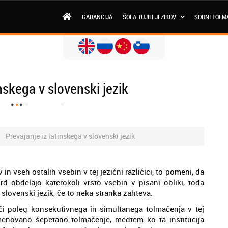
GARANCIJA
ŠOLA TUJIH JEZIKOV
SODNI TOLM
inskega v slovenski jezik
Prevajanje iz latinskega v slovenski jezik
n vseh ostalih vsebin v tej jezični različici, to pomeni, da
d obdelajo katerokoli vrsto vsebin v pisani obliki, toda
 slovenski jezik, če to neka stranka zahteva.
či poleg konsekutivnega in simultanega tolmačenja v tej
imenovano šepetano tolmačenje, medtem ko ta institucija