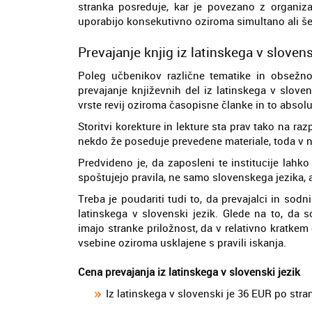
stranka posreduje, kar je povezano z organiz
uporabijo konsekutivno oziroma simultano ali šep
Prevajanje knjig iz latinskega v slovens
Poleg učbenikov različne tematike in obsežnost
prevajanje književnih del iz latinskega v slove
vrste revij oziroma časopisne članke in to absol
Storitvi korekture in lekture sta prav tako na r
nekdo že poseduje prevedene materiale, toda v n
Predvideno je, da zaposleni te institucije lahk
spoštujejo pravila, ne samo slovenskega jezika,
Treba je poudariti tudi to, da prevajalci in sodn
latinskega v slovenski jezik. Glede na to, da 
imajo stranke priložnost, da v relativno kratkem
vsebine oziroma usklajene s pravili iskanja.
Cena prevajanja iz latinskega v slovenski jezik
Iz latinskega v slovenski je 36 EUR po stra