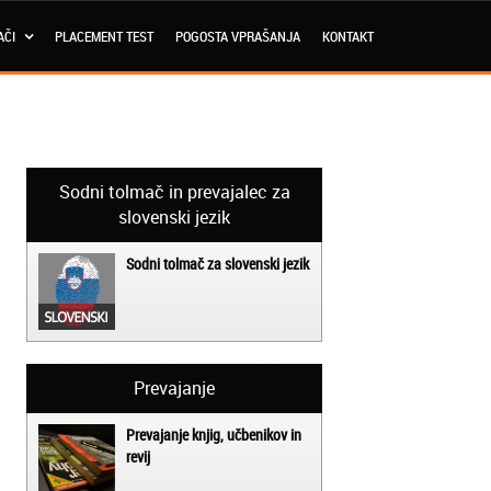
AČI
PLACEMENT TEST
POGOSTA VPRAŠANJA
KONTAKT
Sodni tolmač in prevajalec za
slovenski jezik
Sodni tolmač za slovenski jezik
Prevajanje
Prevajanje knjig, učbenikov in
revij