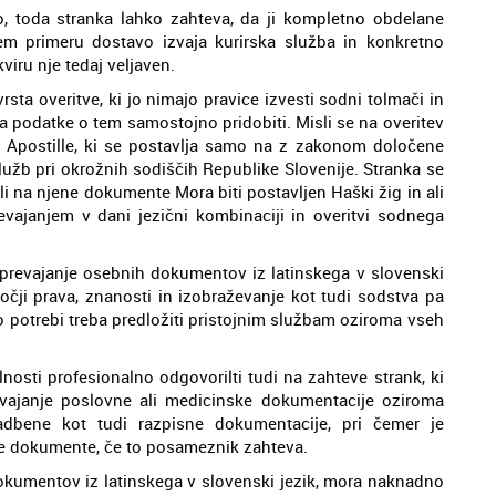
 toda stranka lahko zahteva, da ji kompletno obdelane
em primeru dostavo izvaja kurirska služba in konkretno
viru nje tedaj veljaven.
sta overitve, ki jo nimajo pravice izvesti sodni tolmači in
ča podatke o tem samostojno pridobiti. Misli se na overitev
 Apostille, ki se postavlja samo na z zakonom določene
užb pri okrožnih sodiščih Republike Slovenije. Stranka se
ali na njene dokumente Mora biti postavljen Haški žig in ali
evajanjem v dani jezični kombinaciji in overitvi sodnega
o prevajanje osebnih dokumentov iz latinskega v slovenski
ročji prava, znanosti in izobraževanje kot tudi sodstva pa
o potrebi treba predložiti pristojnim službam oziroma vseh
nosti profesionalno odgovorilti tudi na zahteve strank, ki
evajanje poslovne ali medicinske dokumentacije oziroma
adbene kot tudi razpisne dokumentacije, pri čemer je
le dokumente, če to posameznik zahteva.
okumentov iz latinskega v slovenski jezik, mora naknadno