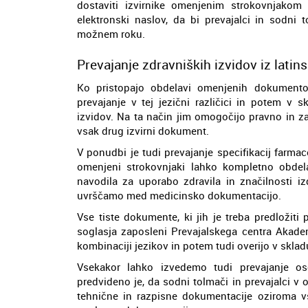
dostaviti izvirnike omenjenim strokovnjakom
elektronski naslov, da bi prevajalci in sodni 
možnem roku.
Prevajanje zdravniških izvidov iz latin
Ko pristopajo obdelavi omenjenih dokumentov,
prevajanje v tej jezični različici in potem v s
izvidov. Na ta način jim omogočijo pravno in za
vsak drug izvirni dokument.
V ponudbi je tudi prevajanje specifikacij farmac
omenjeni strokovnjaki lahko kompletno obdel
navodila za uporabo zdravila in značilnosti iz
uvrščamo med medicinsko dokumentacijo.
Vse tiste dokumente, ki jih je treba predložiti 
soglasja zaposleni Prevajalskega centra Akadem
kombinaciji jezikov in potem tudi overijo v skla
Vsekakor lahko izvedemo tudi prevajanje os
predvideno je, da sodni tolmači in prevajalci v 
tehnične in razpisne dokumentacije oziroma vse