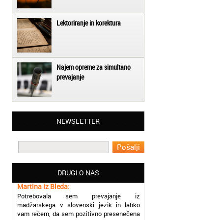
Lektoriranje in korektura
Najem opreme za simultano
prevajanje
Matjaž iz Ajdovščine:
NEWSLETTER
Lahko pohvalim vse zaposlene v Akademiji
Oxford, ker so resnično profesionalni in
prevajalske storitve opravljajo hitro in
učinkoviti.
DRUGI O NAS
Martina iz Bleda:
Potrebovala sem prevajanje iz
madžarskega v slovenski jezik in lahko
vam rečem, da sem pozitivno presenečena
nad hitrostjo in kakovostjo storitve
prevajalcev Akademije Oxford.