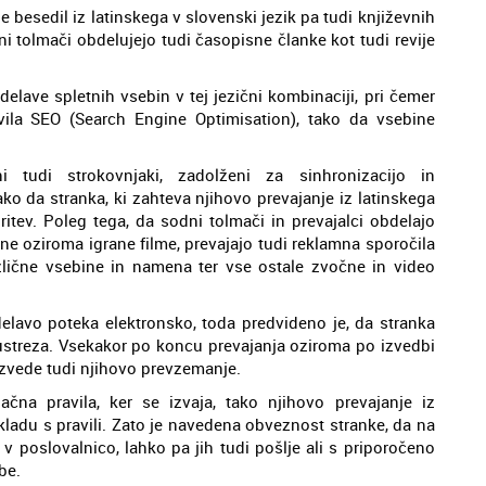
 besedil iz latinskega v slovenski jezik pa tudi književnih
ni tolmači obdelujejo tudi časopisne članke kot tudi revije
lave spletnih vsebin v tej jezični kombinaciji, pri čemer
vila SEO (Search Engine Optimisation), tako da vsebine
i tudi strokovnjaki, zadolženi za sinhronizacijo in
ko da stranka, ki zahteva njihovo prevajanje iz latinskega
ritev. Poleg tega, da sodni tolmači in prevajalci obdelajo
ane oziroma igrane filme, prevajajo tudi reklamna sporočila
azlične vsebine in namena ter vse ostale zvočne in video
lavo poteka elektronsko, toda predvideno je, da stranka
i ustreza. Vsekakor po koncu prevajanja oziroma po izvedbi
izvede tudi njihovo prevzemanje.
čna pravila, ker se izvaja, tako njihovo prevajanje iz
skladu s pravili. Zato je navedena obveznost stranke, da na
 poslovalnico, lahko pa jih tudi pošlje ali s priporočeno
be.