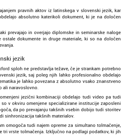
ajanjem pravnih aktov iz latinskega v slovenski jezik, kar
obdelajo absolutno katerikoli dokument, ki je na določen
ki prevajajo in overjajo diplomske in seminarske naloge
e ostale dokumente in druge materiale, ki so na določen
evanja.
nski jezik
ford sploh ne predstavlja težave, če je strankam potrebno
ovenski jezik, saj poleg njih lahko profesionalno obdelajo
. Tematika je lahko povezana z absolutno vsako znanstveno
no ali naravoslovno.
 omenjeni jezični kombinaciji obdelajo tudi video pa tudi
 so v okviru omenjene specializirane institucije zaposleni
goča, da po prevajanju takšnih vsebin dobijo tudi storitev
di sinhronizacija takšnih materialov.
nkam omogoča tudi najem opreme za simultano tolmačenje,
 tri vrste tolmačenja. Izključno na podlagi podatkov, ki jih