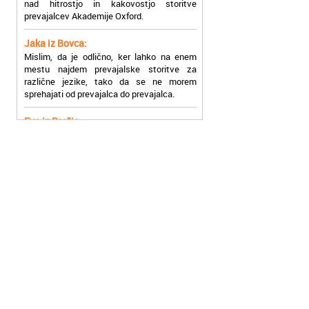
Jaka iz Bovca:
Mislim, da je odlično, ker lahko na enem
mestu najdem prevajalske storitve za
različne jezike, tako da se ne morem
sprehajati od prevajalca do prevajalca.
Eva iz Brežic:
Nujno sem potrebovala prevod v francoski
jezik, na spletu sem našla Oxford, jih
poklicala in v roku nekaj ur sem po
elektronski pošti prejela prevod. Resnično
so izjemni!
Zoran iz Velenja:
Uslužni, hitri in ljubeznivi, za njih imam
samo pohvalne besede!
Anja iz Višnje Gore:
Najboljše prevajalske storitve lahko najdete
prav v Akademiji Oxford! Vsaka čast!
Jure z Vrhnike: