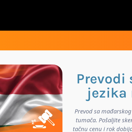
Prevodi
jezika
Prevod sa mađarskog 
tumača. Pošaljite ske
tačnu cenu i rok dobij