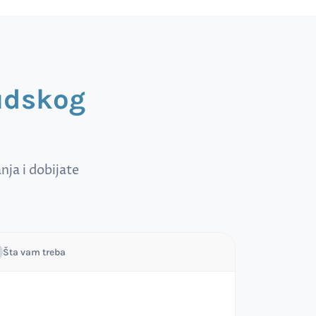
sudskog
ja i dobijate
Šta vam treba