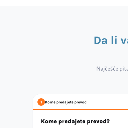
Da li 
Najčešće pit
Kome predajete prevod
1
Kome predajete prevod?