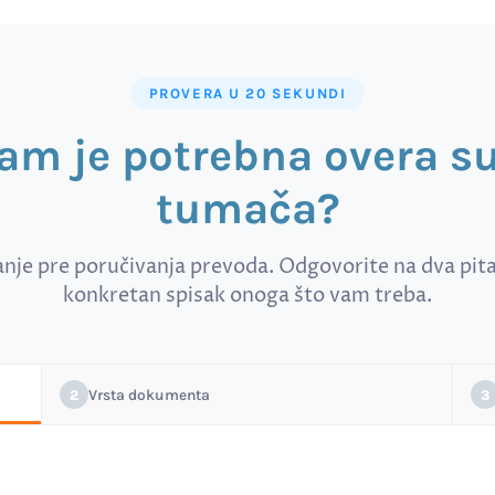
PROVERA U 20 SEKUNDI
vam je potrebna overa 
tumača?
anje pre poručivanja prevoda. Odgovorite na dva pitan
konkretan spisak onoga što vam treba.
Vrsta dokumenta
2
3