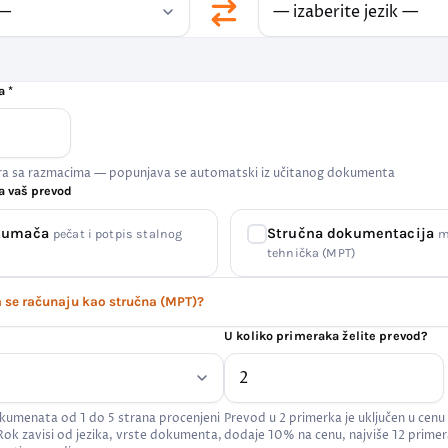
a *
era sa razmacima — popunjava se automatski iz učitanog dokumenta
a vaš prevod
 tumača
Stručna dokumentacija
pečat i potpis stalnog
m
tehnička (MPT)
se računaju kao stručna (MPT)?
U koliko primeraka želite prevod?
kumenata od 1 do 5 strana procenjeni
Prevod u 2 primerka je uključen u cenu
 Rok zavisi od jezika, vrste dokumenta,
dodaje 10% na cenu, najviše 12 primer