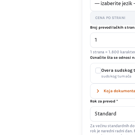
CENA PO STRANI
Broj prevodilačkih stran
1 strana = 1.800 karakt
Označite šta se odnosi n
Overa sudskog
sudskog tumača
Koja dokumenta 
Rok za prevod *
Za većinu standardnih do
rok je naredni radni dan.