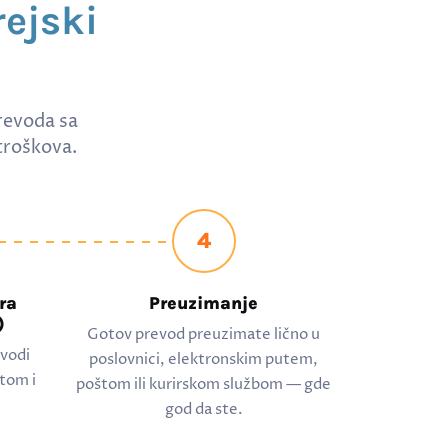
ejski
revoda sa
troškova.
4
ra
Preuzimanje
)
Gotov prevod preuzimate lično u
evodi
poslovnici, elektronskim putem,
tom i
poštom ili kurirskom službom — gde
god da ste.