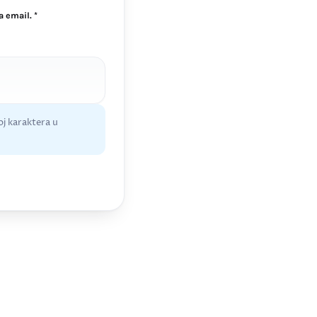
 email. *
j karaktera u