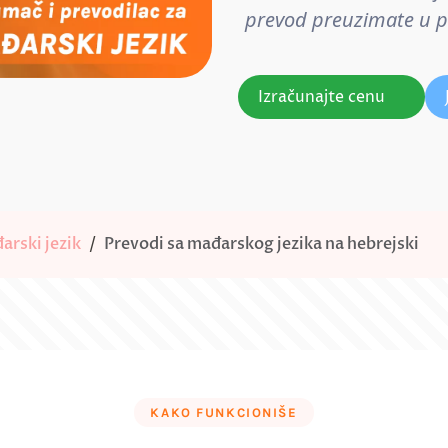
prevod preuzimate u pos
Izračunajte cenu
arski jezik
Prevodi sa mađarskog jezika na hebrejski
KAKO FUNKCIONIŠE