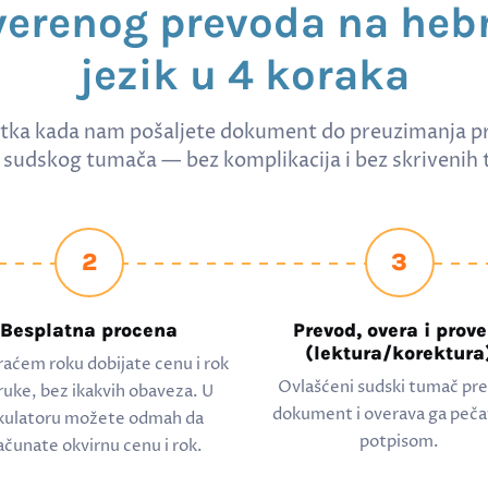
verenog prevoda na hebr
jezik u 4 koraka
tka kada nam pošaljete dokument do preuzimanja p
sudskog tumača — bez komplikacija i bez skrivenih 
2
3
Besplatna procena
Prevod, overa i prove
(lektura/korektura
raćem roku dobijate cenu i rok
Ovlašćeni sudski tumač pr
ruke, bez ikakvih obaveza. U
dokument i overava ga peča
kulatoru možete odmah da
potpisom.
ačunate okvirnu cenu i rok.