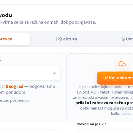
evodu
kvirna cena se računa odmah, dok popunjavate.
prevod
Lektura
Us
*
Učitaj dokum
ici
Beograd
— odgovaramo
ili prevucite fajlove ovde — 
nom ponudom.
(Word, PDF, tekst ili sken/slika)
automatski u vašem browseru, 
brane poslovnice
prilažu i zahtevu za tačnu p
dokumenata moguća su odst
kalkulatora.
Prevod na jezik *