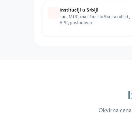
Instituciji u Srbiji
sud, MUP, matična služba, fakultet,
APR, poslodavac
Okvirna cena