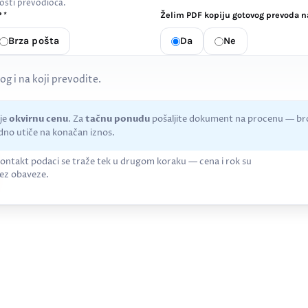
osti prevodioca.
 *
Želim PDF kopiju gotovog prevoda na
Brza pošta
Da
Ne
kog i na koji prevodite.
uje
okvirnu cenu
. Za
tačnu ponudu
pošaljite dokument na procenu — bro
no utiče na konačan iznos.
ontakt podaci se traže tek u drugom koraku — cena i rok su
ez obaveze.