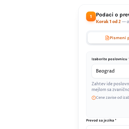
Podaci o pr
1
Korak 1 od 2
— o
Pismeni 
Izaberite poslovnicu 
Zahtev ide poslovn
mejlom sa zvanič
Cene zavise od iza
Prevod sa jezika *