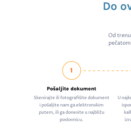
Do o
Od trenu
pečatom 
1
Pošaljite dokument
Skenirajte ili fotografišite dokument
U najk
i pošaljite nam ga elektronskim
ispo
putem, ili ga donesite u najbližu
kal
poslovnicu.
izr