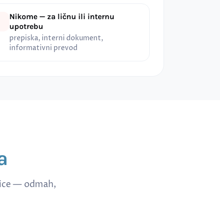
Nikome — za ličnu ili internu
upotrebu
prepiska, interni dokument,
informativni prevod
a
nice — odmah,