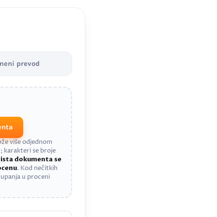
meni prevod
enta
može više odjednom
; karakteri se broje
a
ista dokumenta se
rocenu
. Kod nečitkih
upanja u proceni