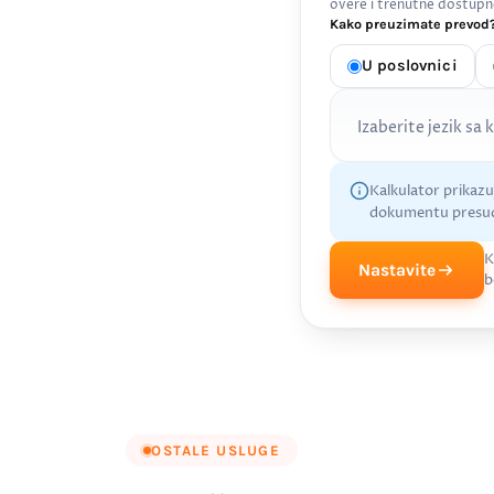
overe i trenutne dostupn
Kako preuzimate prevod?
U poslovnici
Izaberite jezik sa 
Kalkulator prikaz
dokumentu presud
K
Nastavite
b
OSTALE USLUGE