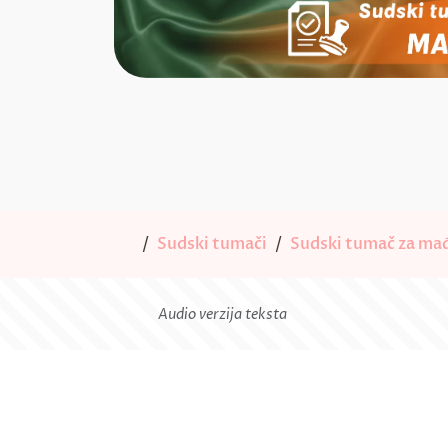
Sudski tumači
Sudski tumač za mađ
Audio verzija teksta