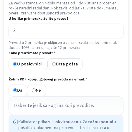
Za većinu standardnih dokumenata od 1 do 5 strana procenjeni
rok je naredni radni dan. Rok zavisi od jezika, vrste dokumenta,
overe i trenutne dostupnosti prevodioca.
U koliko primeraka želite prevod?
Prevod u 2 primerka je uključen u cenu — svaki sledeći primerak
dodaje 10% na cenu, najviše 12 primeraka.
Kako preuzimate prevod? *
U poslovnici
Brza pošta
Želim PDF kopiju gotovog prevoda na email. *
Da
Ne
Izaberite jezik sa kog i na koji prevodite.
Kalkulator prikazuje
okvirnu cenu
. Za
tačnu ponudu
pošaljite dokument na procenu — broj karaktera u