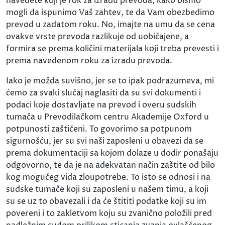
navedete koji je rok za izradu prevoda, kako bismo
mogli da ispunimo Vaš zahtev, te da Vam obezbedimo
prevod u zadatom roku. No, imajte na umu da se cena
ovakve vrste prevoda razlikuje od uobičajene, a
formira se prema količini materijala koji treba prevesti i
prema navedenom roku za izradu prevoda.
Iako je možda suvišno, jer se to ipak podrazumeva, mi
ćemo za svaki slučaj naglasiti da su svi dokumenti i
podaci koje dostavljate na prevod i overu sudskih
tumača u Prevodilačkom centru Akademije Oxford u
potpunosti zaštićeni. To govorimo sa potpunom
sigurnošću, jer su svi naši zaposleni u obavezi da se
prema dokumentaciji sa kojom dolaze u dodir ponašaju
odgovorno, te da je na adekvatan način zaštite od bilo
kog mogućeg vida zloupotrebe. To isto se odnosi i na
sudske tumače koji su zaposleni u našem timu, a koji
su se uz to obavezali i da će štititi podatke koji su im
povereni i to zakletvom koju su zvanično položili pred