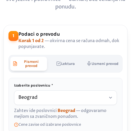
ponudu.
Podaci o prevodu
1
Korak 1 od 2
— okvirna cena se računa odmah, dok
popunjavate.
Pismeni
Lektura
Usmeni prevod
prevod
Izaberite poslovnicu *
Zahtev ide poslovnici
Beograd
— odgovaramo
mejlom sa zvaničnom ponudom.
Cene zavise od izabrane poslovnice