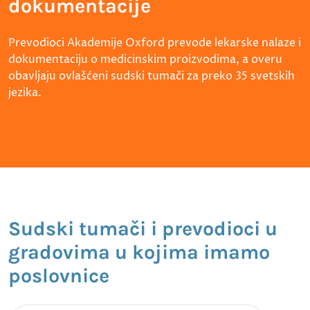
dokumentacije
Prevodioci Akademije Oxford prevode lekarske nalaze i
dokumentaciju o medicinskim proizvodima, a overu
obavljaju ovlašćeni sudski tumači za preko 35 svetskih
jezika.
Sudski tumači i prevodioci u
gradovima u kojima imamo
poslovnice