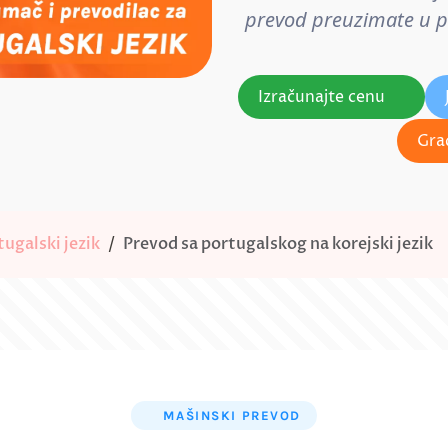
prevod preuzimate u pos
Izračunajte cenu
Gra
ugalski jezik
Prevod sa portugalskog na korejski jezik
MAŠINSKI PREVOD