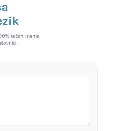
sa
ezik
100% tačan i nema
slovnici.