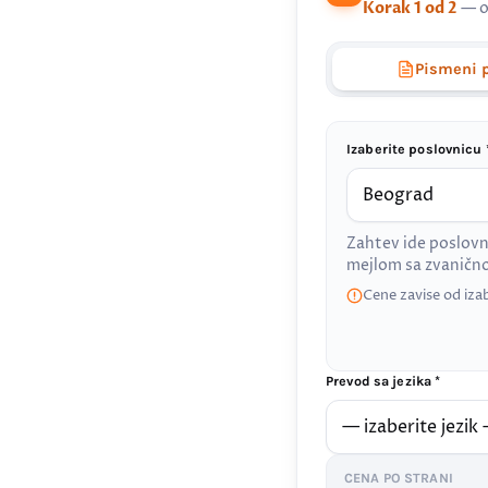
Korak 1 od 2
— o
Pismeni 
Izaberite poslovnicu 
Zahtev ide poslovn
mejlom sa zvanič
Cene zavise od iza
Prevod sa jezika *
CENA PO STRANI