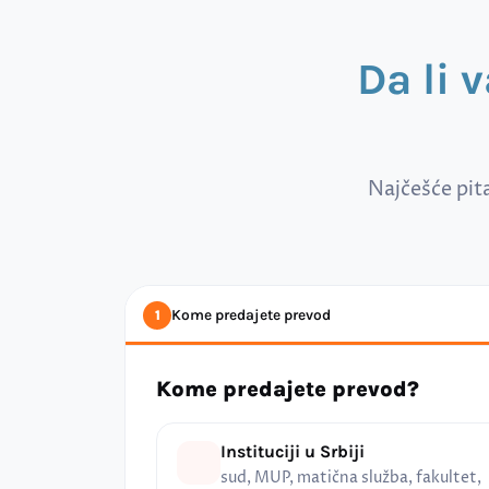
Da li 
Najčešće pit
Kome predajete prevod
1
Kome predajete prevod?
Instituciji u Srbiji
sud, MUP, matična služba, fakultet,