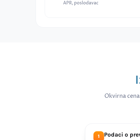
APR, poslodavac
Okvirna cena
Podaci o pr
1