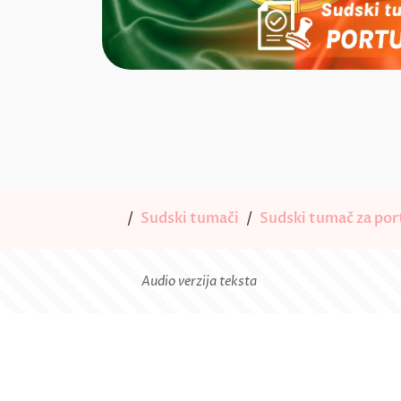
Sudski tumači
Sudski tumač za port
Audio verzija teksta