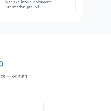
prepiska, interni dokument,
informativni prevod
a
nice — odmah,