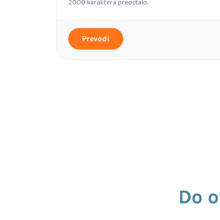
2000
karaktera preostalo.
Prevedi
Do o