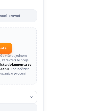
meni prevod
enta
može više odjednom
; karakteri se broje
a
ista dokumenta se
rocenu
. Kod nečitkih
upanja u proceni