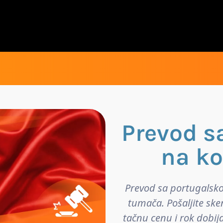
Prevod s
na ko
Prevod sa portugalsko
tumača. Pošaljite ske
tačnu cenu i rok dobij