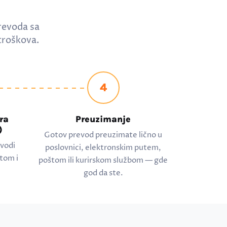
revoda sa
troškova.
4
ra
Preuzimanje
)
Gotov prevod preuzimate lično u
evodi
poslovnici, elektronskim putem,
tom i
poštom ili kurirskom službom — gde
god da ste.