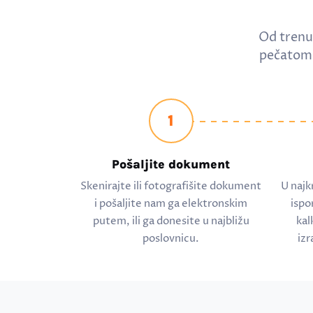
Od trenu
pečatom 
1
Pošaljite dokument
Skenirajte ili fotografišite dokument
U najk
i pošaljite nam ga elektronskim
ispo
putem, ili ga donesite u najbližu
kal
poslovnicu.
izr