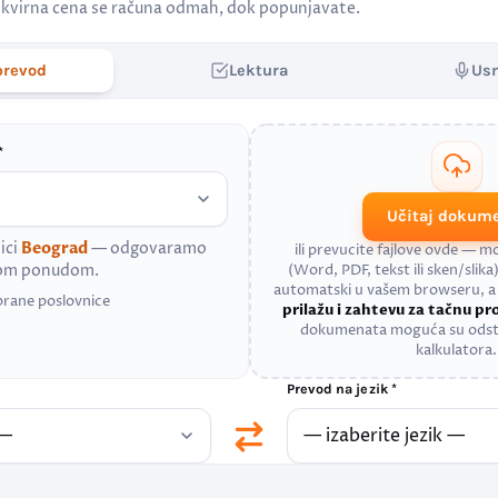
kvirna cena se računa odmah, dok popunjavate.
prevod
Lektura
Us
*
Učitaj dokum
ici
Beograd
— odgovaramo
ili prevucite fajlove ovde — 
nom ponudom.
(Word, PDF, tekst ili sken/slika)
automatski u vašem browseru, 
brane poslovnice
prilažu i zahtevu za tačnu p
dokumenata moguća su odst
kalkulatora.
Prevod na jezik *