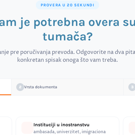
PROVERA U 20 SEKUNDI
vam je potrebna overa 
tumača?
anje pre poručivanja prevoda. Odgovorite na dva pitan
konkretan spisak onoga što vam treba.
Vrsta dokumenta
2
3
Instituciji u inostranstvu
ambasada, univerzitet, imigraciona