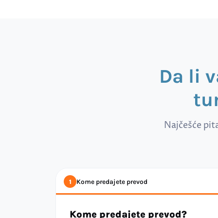
Da li 
tu
Najčešće pit
Kome predajete prevod
1
Kome predajete prevod?