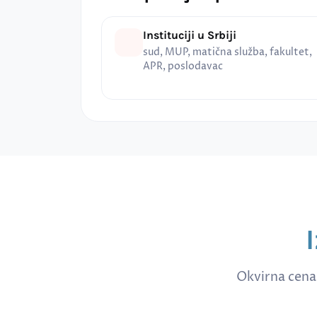
Instituciji u Srbiji
sud, MUP, matična služba, fakultet,
APR, poslodavac
Okvirna cena