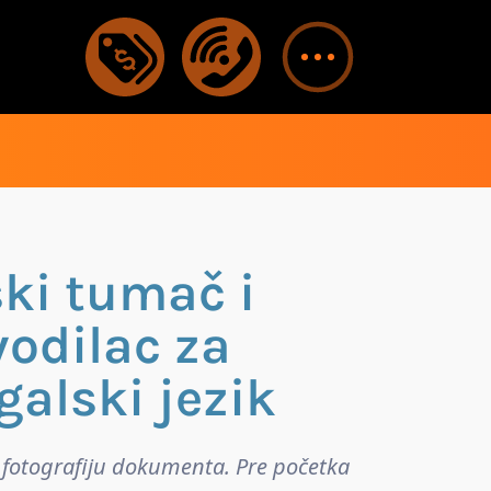
ki tumač i
vodilac za
galski jezik
nu fotografiju dokumenta. Pre početka