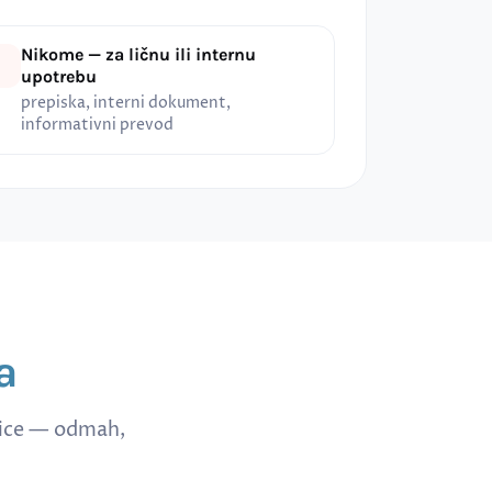
Nikome — za ličnu ili internu
upotrebu
prepiska, interni dokument,
informativni prevod
a
nice — odmah,