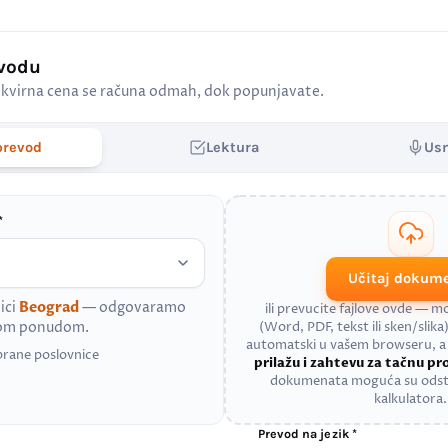
evodu
kvirna cena se računa odmah, dok popunjavate.
prevod
Lektura
Us
*
Učitaj dokum
ici
Beograd
— odgovaramo
ili prevucite fajlove ovde — 
nom ponudom.
(Word, PDF, tekst ili sken/slika)
automatski u vašem browseru, 
brane poslovnice
prilažu i zahtevu za tačnu p
dokumenata moguća su odst
kalkulatora.
Prevod na jezik *