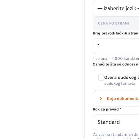
CENA PO STRANI
Broj prevodilačkih stran
1 strana = 1.800 karakt
Označite šta se odnosi n
Overa sudskog
sudskog tumača
Koja dokumenta 
Rok za prevod *
Za većinu standardnih do