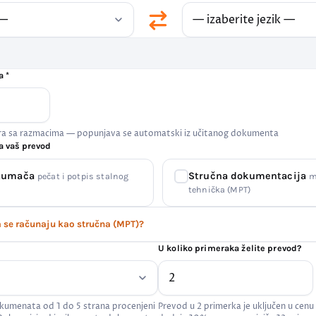
a *
era sa razmacima — popunjava se automatski iz učitanog dokumenta
a vaš prevod
 tumača
Stručna dokumentacija
pečat i potpis stalnog
m
tehnička (MPT)
se računaju kao stručna (MPT)?
U koliko primeraka želite prevod?
kumenata od 1 do 5 strana procenjeni
Prevod u 2 primerka je uključen u cenu