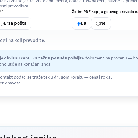
 Rok zavisi od jezika, vrste dokumenta,
dodaje 10% na cenu, najviše 12 primer
osti prevodioca.
 *
Želim PDF kopiju gotovog prevoda na
Brza pošta
Da
Ne
kog i na koji prevodite.
uje
okvirnu cenu
. Za
tačnu ponudu
pošaljite dokument na procenu — bro
no utiče na konačan iznos.
ontakt podaci se traže tek u drugom koraku — cena i rok su
ez obaveze.