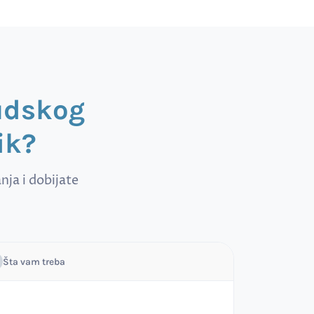
sudskog
ik?
ja i dobijate
Šta vam treba