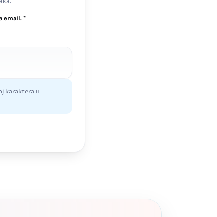
aka.
 email. *
j karaktera u