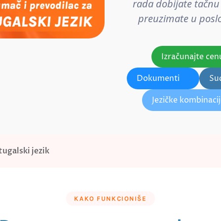
rada dobijate tačnu 
preuzimate u poslov
Izračunajte cen
Dokumenti
Su
Jezičke kombinaci
ugalski jezik
KAKO FUNKCIONIŠE