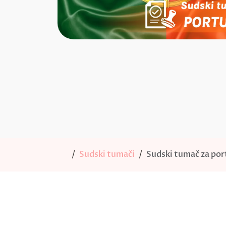
Sudski tumači
Sudski tumač za port