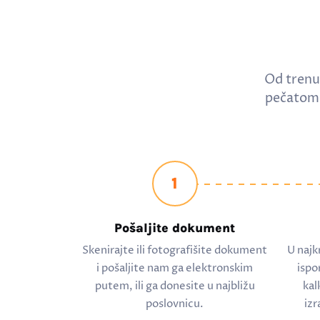
Od trenu
pečatom 
1
Pošaljite dokument
Skenirajte ili fotografišite dokument
U najk
i pošaljite nam ga elektronskim
ispo
putem, ili ga donesite u najbližu
kal
poslovnicu.
izr