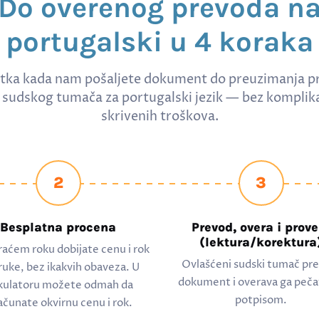
Do overenog prevoda n
portugalski u 4 koraka
tka kada nam pošaljete dokument do preuzimanja p
sudskog tumača za portugalski jezik — bez komplikac
skrivenih troškova.
2
3
Besplatna procena
Prevod, overa i prove
(lektura/korektura
raćem roku dobijate cenu i rok
Ovlašćeni sudski tumač pr
ruke, bez ikakvih obaveza. U
dokument i overava ga peča
kulatoru možete odmah da
potpisom.
ačunate okvirnu cenu i rok.