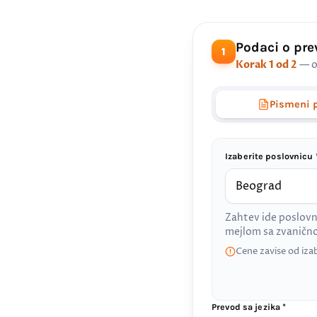
Podaci o pr
1
Korak 1 od 2
— o
Pismeni 
Izaberite poslovnicu 
Zahtev ide poslovn
mejlom sa zvanič
Cene zavise od iza
Prevod sa jezika *