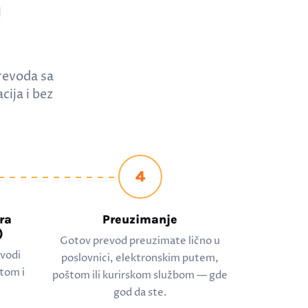
a
revoda sa
ija i bez
4
ra
Preuzimanje
)
Gotov prevod preuzimate lično u
evodi
poslovnici, elektronskim putem,
tom i
poštom ili kurirskom službom — gde
god da ste.