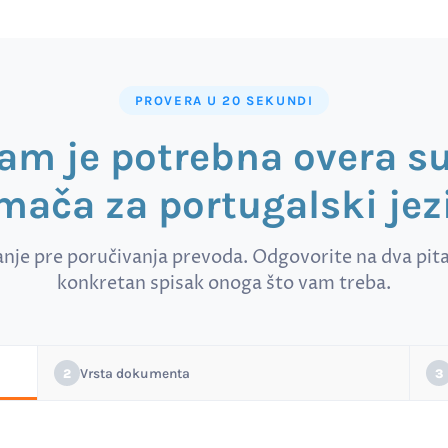
PROVERA U 20 SEKUNDI
vam je potrebna overa 
mača za portugalski jez
anje pre poručivanja prevoda. Odgovorite na dva pitan
konkretan spisak onoga što vam treba.
Vrsta dokumenta
2
3