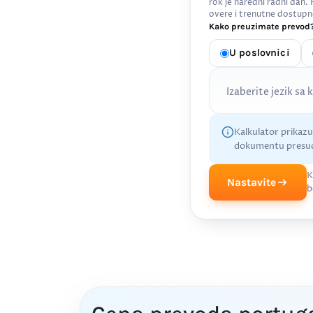
rok je naredni radni dan.
overe i trenutne dostupn
Kako preuzimate prevod?
U poslovnici
Izaberite jezik sa 
Kalkulator prikaz
dokumentu presud
K
Nastavite
b