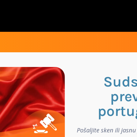
Suds
pre
portu
Pošaljite sken ili jas