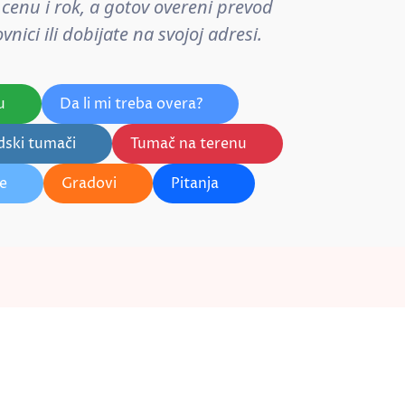
cenu i rok, a gotov overeni prevod
nici ili dobijate na svojoj adresi.
u
Da li mi treba overa?
dski tumači
Tumač na terenu
je
Gradovi
Pitanja