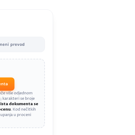
meni prevod
enta
može više odjednom
; karakteri se broje
a
ista dokumenta se
rocenu
. Kod nečitkih
upanja u proceni