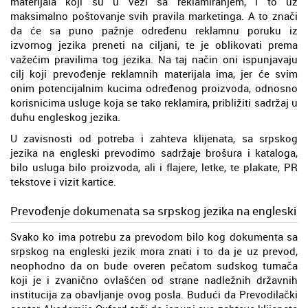
materijala koji su u vezi sa reklamiranjem, i to uz
maksimalno poštovanje svih pravila marketinga. A to znači
da će sa puno pažnje određenu reklamnu poruku iz
izvornog jezika preneti na ciljani, te je oblikovati prema
važećim pravilima tog jezika. Na taj način oni ispunjavaju
cilj koji prevođenje reklamnih materijala ima, jer će svim
onim potencijalnim kucima određenog proizvoda, odnosno
korisnicima usluge koja se tako reklamira, približiti sadržaj u
duhu engleskog jezika.
U zavisnosti od potreba i zahteva klijenata, sa srpskog
jezika na engleski prevodimo sadržaje brošura i kataloga,
bilo usluga bilo proizvoda, ali i flajere, letke, te plakate, PR
tekstove i vizit kartice.
Prevođenje dokumenata sa srpskog jezika na engleski
Svako ko ima potrebu za prevodom bilo kog dokumenta sa
srpskog na engleski jezik mora znati i to da je uz prevod,
neophodno da on bude overen pečatom sudskog tumača
koji je i zvanično ovlašćen od strane nadležnih državnih
institucija za obavljanje ovog posla. Budući da Prevodilački