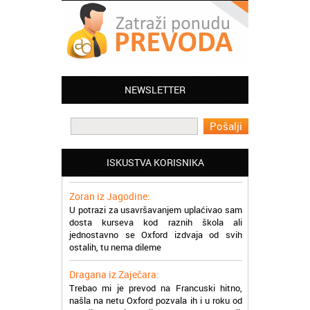
Jelena iz Niša:
Mogu da pohvalim sve zaposlene u
Akademiji Oxford u Nišu jer su stvarno
profesionalni i prenose znanje na odličan
NEWSLETTER
način
Milica iz Beograda:
Zahvaljujuću akademiji Oxford ja se
zaposlila, hvala svima, super ste
ISKUSTVA KORISNIKA
Zoran iz Jagodine:
U potrazi za usavršavanjem uplaćivao sam
dosta kurseva kod raznih škola ali
jednostavno se Oxford izdvaja od svih
ostalih, tu nema dileme
Dragana iz Zaječara:
Trebao mi je prevod na Francuski hitno,
našla na netu Oxford pozvala ih i u roku od
nekoliko sati dobila prevod na email,
stvarno su super