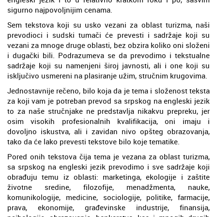
sigurno najpovoljnijim cenama.
Sem tekstova koji su usko vezani za oblast turizma, naši
prevodioci i sudski tumači će prevesti i sadržaje koji su
vezani za mnoge druge oblasti, bez obzira koliko oni složeni
i dugački bili. Podrazumeva se da prevodimo i tekstualne
sadržaje koji su namenjeni široj javnosti, ali i one koji su
isključivo usmereni na plasiranje užim, stručnim krugovima.
Jednostavnije rečeno, bilo koja da je tema i složenost teksta
za koji vam je potreban prevod sa srpskog na engleski jezik
to za naše stručnjake ne predstavlja nikakvu prepreku, jer
osim visokih profesionalnih kvalifikacija, oni imaju i
dovoljno iskustva, ali i zavidan nivo opšteg obrazovanja,
tako da će lako prevesti tekstove bilo koje tematike.
Pored onih tekstova čija tema je vezana za oblast turizma,
sa srpskog na engleski jezik prevodimo i sve sadržaje koji
obrađuju temu iz oblasti: marketinga, ekologije i zaštite
životne sredine, filozofije, menadžmenta, nauke,
komunikologije, medicine, sociologije, politike, farmacije,
prava, ekonomije, građevinske industrije, finansija,