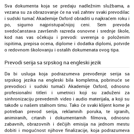
Sva dokumenta koja se predaju nadležnim službama, a
vezana su za obrazovanje će na vaš zahtev svaki prevodilac
i sudski tumač Akademije Oxford obraditi u najkraćem roku i
po, sigurno najpristupačnijoj ceni. Sem prevoda
svedočanstava završenih razreda osnovne i srednje škole,
kod nas vas očekuju i prevodi: uverenja o položenim
ispitima, prepisa ocena, diplome i dodatka diplomi, potvrde
o redovnom školovanju i ostalih dokumenata ovog tipa.
Prevodi serija sa srpskog na engleski jezik
Da bi usluga koja podrazumeva prevođenje serija sa
srpskog jezika na engleski bila kompletna, pobrinuće se
prevodioci i sudski tumači Akademije Oxford, odnosno
profesionalni titleri i umetnici koji su zaduženi za
sinhronizaciju prevedenih video i audio materijala, a koji su
takođe u našem stalnom timu. Tako će svaki klijent kome je
potreban prevod serija, reklamnih poruka, te igranih,
animiranih, crtanih i dokumentarnih filmova, odnosno
zabavnih, obrazovnih i dečijih emisija na jednom mestu
dobiti i mogućnost njihove finalizacije, koja podrazumeva