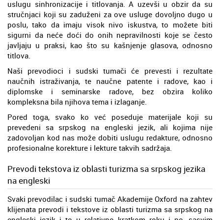
uslugu sinhronizacije i titlovanja. A uzevši u obzir da su
stručnjaci koji su zaduženi za ove usluge dovoljno dugo u
poslu, tako da imaju visok nivo iskustva, to možete biti
sigurni da neće doći do onih nepravilnosti koje se često
javljaju u praksi, kao što su kašnjenje glasova, odnosno
titlova.
Naši prevodioci i sudski tumači će prevesti i rezultate
naučnih istraživanja, te naučne patente i radove, kao i
diplomske i seminarske radove, bez obzira koliko
kompleksna bila njihova tema i izlaganje.
Pored toga, svako ko već poseduje materijale koji su
prevedeni sa srpskog na engleski jezik, ali kojima nije
zadovoljan kod nas može dobiti uslugu redakture, odnosno
profesionalne korekture i lekture takvih sadržaja.
Prevodi tekstova iz oblasti turizma sa srpskog jezika
na engleski
Svaki prevodilac i sudski tumač Akademije Oxford na zahtev
klijenata prevodi i tekstove iz oblasti turizma sa srpskog na
engleski jezik i to u relativno kratkom roku i po, sasvim