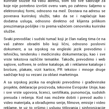
kurirske službe na vašu adresu, stim što sve sadržaje za
koje nije potrebno izvršiti overu vam, po zahtevu šaljemo u
elektronskoj formi, odnosno na meil. Dostava na adresu se
poverava kurirskoj službi, tako da se i naplaćuje kao
dodatna usluga, odnosno direktno od klijenta prilikom
preuzimanja pošiljke i to prema važećem cenovniku kurirske
službe.
Svaki prevodilac i sudski tumač koji je član našeg tima će na
vaš zahtev obraditi bilo koji lični, odnosno poslovni
dokument, a sa srpskog na engleski jezik prevodimo i
tehničku, tendersku i medicinsku dokumentaciju, kao i sve
vrste tekstova različite tematike. Takođe, prevodimo i web
sajtove, softvere, te online kataloge, ali i reklamne kataloge i
brošure, plakate, vizit kartice, PR tekstov i mnoge druge
sadržaje koji su vezani za oblast marketinga.
A sa srpskog jezika na engleski prevodimo i građevinske
projekte, deklaracije proizvoda, tekovine Evropske Unije, kao
i sve vrste ugovora, licenci, sertifikata, punomoćja, sudskih
presuda i rešenja. Kod nas možete dobiti i prevod audio i
video materijala, a obrađujemo serije, filmove, emisije i video
reklame, te uz to vršimo i uslugu titlovanja i sinhronizacije