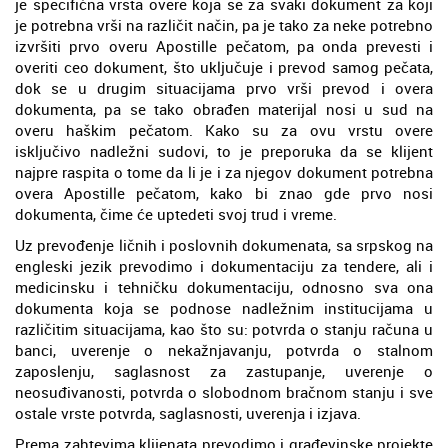
je specifična vrsta overe koja se za svaki dokument za koji
je potrebna vrši na različit način, pa je tako za neke potrebno
izvršiti prvo overu Apostille pečatom, pa onda prevesti i
overiti ceo dokument, što uključuje i prevod samog pečata,
dok se u drugim situacijama prvo vrši prevod i overa
dokumenta, pa se tako obrađen materijal nosi u sud na
overu haškim pečatom. Kako su za ovu vrstu overe
isključivo nadležni sudovi, to je preporuka da se klijent
najpre raspita o tome da li je i za njegov dokument potrebna
overa Apostille pečatom, kako bi znao gde prvo nosi
dokumenta, čime će uptedeti svoj trud i vreme.
Uz prevođenje ličnih i poslovnih dokumenata, sa srpskog na
engleski jezik prevodimo i dokumentaciju za tendere, ali i
medicinsku i tehničku dokumentaciju, odnosno sva ona
dokumenta koja se podnose nadležnim institucijama u
različitim situacijama, kao što su: potvrda o stanju računa u
banci, uverenje o nekažnjavanju, potvrda o stalnom
zaposlenju, saglasnost za zastupanje, uverenje o
neosuđivanosti, potvrda o slobodnom bračnom stanju i sve
ostale vrste potvrda, saglasnosti, uverenja i izjava.
Prema zahtevima klijenata prevodimo i građevinske projekte