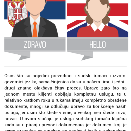
Osim što su pojedini prevodioci i sudski tumači i izvorni
govornici jezika, sama činjenica da su u našem timu i jedni i
drugi znatno olakšava čitav proces. Upravo zato što na
jednom mestu klijenti dobijaju kompletnu uslugu, te u
relativno kratkom roku u rukama imaju kompletno obrađene
dokumente, mnogi se odlučuju upravo za korišćenje naših
usluga, jer osim što štede vreme, u velikoj meri štede i svoj
novac. U ovom slučaju je usluga sudskog tumača ključna
kada su u pitanju prevodi dokumenata, jer dokument koji je
samo preveden sa srpskog na engleski jezik u zakonskom