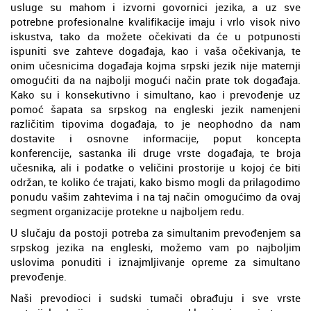
usluge su mahom i izvorni govornici jezika, a uz sve
potrebne profesionalne kvalifikacije imaju i vrlo visok nivo
iskustva, tako da možete očekivati da će u potpunosti
ispuniti sve zahteve događaja, kao i vaša očekivanja, te
onim učesnicima događaja kojma srpski jezik nije maternji
omogućiti da na najbolji mogući način prate tok događaja.
Kako su i konsekutivno i simultano, kao i prevođenje uz
pomoć šapata sa srpskog na engleski jezik namenjeni
različitim tipovima događaja, to je neophodno da nam
dostavite i osnovne informacije, poput koncepta
konferencije, sastanka ili druge vrste događaja, te broja
učesnika, ali i podatke o veličini prostorije u kojoj će biti
održan, te koliko će trajati, kako bismo mogli da prilagodimo
ponudu vašim zahtevima i na taj način omogućimo da ovaj
segment organizacije protekne u najboljem redu.
U slučaju da postoji potreba za simultanim prevođenjem sa
srpskog jezika na engleski, možemo vam po najboljim
uslovima ponuditi i iznajmljivanje opreme za simultano
prevođenje.
Naši prevodioci i sudski tumači obrađuju i sve vrste