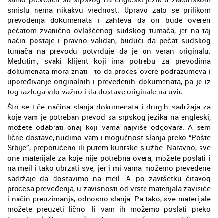
smislu nema nikakvu vrednost. Upravo zato se prilikom
prevođenja dokumenata i zahteva da on bude overen
pečatom zvanično ovlašćenog sudskog tumača, jer na taj
način postaje i pravno validan, budući da pečat sudskog
tumača na prevodu potvrđuje da je on veran originalu.
Međutim, svaki klijent koji ima potrebu za prevodima
dokumenata mora znati i to da proces overe podrazumeva i
upoređivanje originalnih i prevedenih dokumenata, pa je iz
tog razloga vrlo važno i da dostave originale na uvid.
Što se tiče načina slanja dokumenata i drugih sadržaja za
koje vam je potreban prevod sa srpskog jezika na engleski,
možete odabrati onaj koji vama najviše odgovara. A sem
lične dostave, nudimo vam i mogućnost slanja preko “Pošte
Srbije”, preporučeno ili putem kurirske službe. Naravno, sve
one materijale za koje nije potrebna overa, možete poslati i
na meil i tako ubrzati sve, jer i mi vama možemo prevedene
sadržaje da dostavimo na meil. A po završetku čitavog
procesa prevođenja, u zavisnosti od vrste materijala zavisiće
i način preuzimanja, odnosno slanja. Pa tako, sve materijale
možete preuzeti lično ili vam ih možemo poslati preko