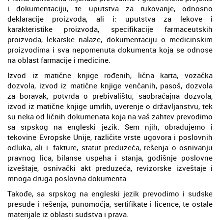
i dokumentaciju, te uputstva za rukovanje, odnosno
deklaracije proizvoda, ali i: uputstva za lekove i
karakteristike proizvoda, specifikacije farmaceutskih
proizvoda, lekarske nalaze, dokumentaciju o medicinskim
proizvodima i sva nepomenuta dokumenta koja se odnose
na oblast farmacije i medicine.
Izvod iz matične knjige rođenih, lična karta, vozačka
dozvola, izvod iz matične knjige venčanih, pasoš, dozvola
za boravak, potvrda o prebivalištu, saobraćajna dozvola,
izvod iz matične knjige umrlih, uverenje o državljanstvu, tek
su neka od ličnih dokumenata koja na vaš zahtev prevodimo
sa srpskog na engleski jezik. Sem njih, obrađujemo i
tekovine Evropske Unije, različite vrste ugovora i poslovnih
odluka, ali i: fakture, statut preduzeća, rešenja o osnivanju
pravnog lica, bilanse uspeha i stanja, godišnje poslovne
izveštaje, osnivački akt preduzeća, revizorske izveštaje i
mnoga druga poslovna dokumenta.
Takođe, sa srpskog na engleski jezik prevodimo i sudske
presude i rešenja, punomoćja, sertifikate i licence, te ostale
materijale iz oblasti sudstva i prava.