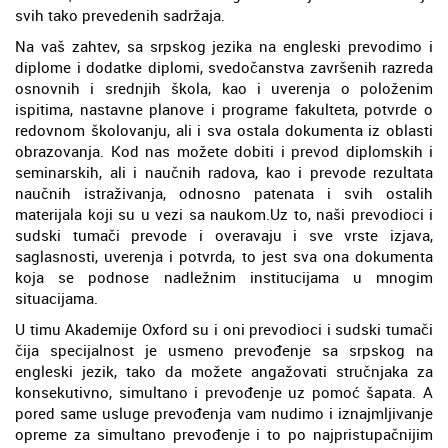
svih tako prevedenih sadržaja.
Na vaš zahtev, sa srpskog jezika na engleski prevodimo i
diplome i dodatke diplomi, svedočanstva završenih razreda
osnovnih i srednjih škola, kao i uverenja o položenim
ispitima, nastavne planove i programe fakulteta, potvrde o
redovnom školovanju, ali i sva ostala dokumenta iz oblasti
obrazovanja. Kod nas možete dobiti i prevod diplomskih i
seminarskih, ali i naučnih radova, kao i prevode rezultata
naučnih istraživanja, odnosno patenata i svih ostalih
materijala koji su u vezi sa naukom.Uz to, naši prevodioci i
sudski tumači prevode i overavaju i sve vrste izjava,
saglasnosti, uverenja i potvrda, to jest sva ona dokumenta
koja se podnose nadležnim institucijama u mnogim
situacijama.
U timu Akademije Oxford su i oni prevodioci i sudski tumači
čija specijalnost je usmeno prevođenje sa srpskog na
engleski jezik, tako da možete angažovati stručnjaka za
konsekutivno, simultano i prevođenje uz pomoć šapata. A
pored same usluge prevođenja vam nudimo i iznajmljivanje
opreme za simultano prevođenje i to po najpristupačnijim