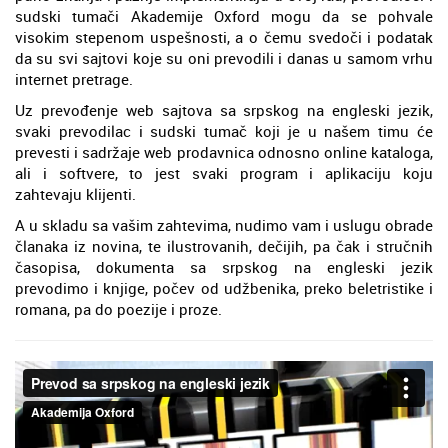
sudski tumači Akademije Oxford mogu da se pohvale
visokim stepenom uspešnosti, a o čemu svedoči i podatak
da su svi sajtovi koje su oni prevodili i danas u samom vrhu
internet pretrage.
Uz prevođenje web sajtova sa srpskog na engleski jezik,
svaki prevodilac i sudski tumač koji je u našem timu će
prevesti i sadržaje web prodavnica odnosno online kataloga,
ali i softvere, to jest svaki program i aplikaciju koju
zahtevaju klijenti.
A u skladu sa vašim zahtevima, nudimo vam i uslugu obrade
članaka iz novina, te ilustrovanih, dečijih, pa čak i stručnih
časopisa, dokumenta sa srpskog na engleski jezik
prevodimo i knjige, počev od udžbenika, preko beletristike i
romana, pa do poezije i proze.