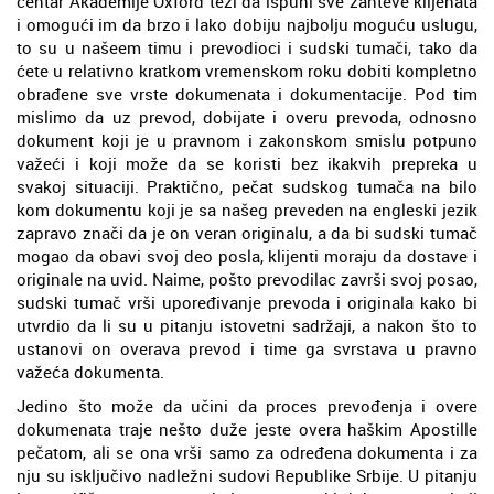
centar Akademije Oxford teži da ispuni sve zahteve klijenata
i omogući im da brzo i lako dobiju najbolju moguću uslugu,
to su u našeem timu i prevodioci i sudski tumači, tako da
ćete u relativno kratkom vremenskom roku dobiti kompletno
obrađene sve vrste dokumenata i dokumentacije. Pod tim
mislimo da uz prevod, dobijate i overu prevoda, odnosno
dokument koji je u pravnom i zakonskom smislu potpuno
važeći i koji može da se koristi bez ikakvih prepreka u
svakoj situaciji. Praktično, pečat sudskog tumača na bilo
kom dokumentu koji je sa našeg preveden na engleski jezik
zapravo znači da je on veran originalu, a da bi sudski tumač
mogao da obavi svoj deo posla, klijenti moraju da dostave i
originale na uvid. Naime, pošto prevodilac završi svoj posao,
sudski tumač vrši upoređivanje prevoda i originala kako bi
utvrdio da li su u pitanju istovetni sadržaji, a nakon što to
ustanovi on overava prevod i time ga svrstava u pravno
važeća dokumenta.
Jedino što može da učini da proces prevođenja i overe
dokumenata traje nešto duže jeste overa haškim Apostille
pečatom, ali se ona vrši samo za određena dokumenta i za
nju su isključivo nadležni sudovi Republike Srbije. U pitanju