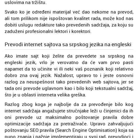
uslovima na tržištu.
Svako ko je određeni materijal već dao nekome na prevod,
ali tom prilikom nije ispoštovan kvalitet rada, može kod nas
dobiti uslugu redakture tako prevedenih sadržaja, za koju su
zaduženi profesionalni lektori i korektori.
Prevodi internet sajtova sa srpskog jezika na engleski
Ako imate sajt koji želite da prevedete sa srpskog na
engleski jezik, vrlo je verovatno da će vam prvo pasti
napamet da to učinite vi ili neki vaš poznanik koji relativno
dobro zna ovaj jezik. Nažalost, upravo to i jeste osnovni
razlog za neuspešnost tako prevedenih web sajtova, jer se
tada oni prevode uglavnom kao i bilo koji tekstualni sadržaj,
što je u oblasti interneta velika greška.
Razlog zbog koga je najbolje da za prevođenje bilo kog
internet sadržaja angažujete stručnjake leži u činjenici da ih
oni prevode uz maksimalno poštovanje pravila dobre
optimizacije sadržaja za pretraživače. Upravo zahvaljujući
poštovanju SEO pravila (Search Engine Optimisation) koja sa
puno znanja i pažnje implementiraju u svoj rad, prevodioci i