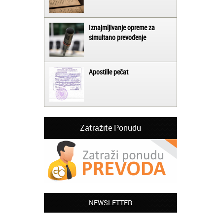
Iznajmljivanje opreme za
simultano prevođenje
Apostille pečat
Zatražite Ponudu
Jelena iz Niša:
Mogu da pohvalim sve zaposlene u
Akademiji Oxford u Nišu jer su stvarno
NEWSLETTER
profesionalni i prenose znanje na odličan
način