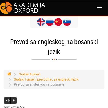
Prevod sa engleskog na bosanski
jezik
Sudski tumači
Sudski tumač i prevodilac za engleski jezik
Prevod sa engleskog na bosanski
Vm
P
Audio verzija teksta