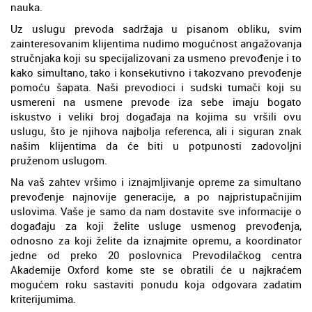
nauka.
Uz uslugu prevoda sadržaja u pisanom obliku, svim
zainteresovanim klijentima nudimo mogućnost angažovanja
stručnjaka koji su specijalizovani za usmeno prevođenje i to
kako simultano, tako i konsekutivno i takozvano prevođenje
pomoću šapata. Naši prevodioci i sudski tumači koji su
usmereni na usmene prevode iza sebe imaju bogato
iskustvo i veliki broj događaja na kojima su vršili ovu
uslugu, što je njihova najbolja referenca, ali i siguran znak
našim klijentima da će biti u potpunosti zadovoljni
pruženom uslugom.
Na vaš zahtev vršimo i iznajmljivanje opreme za simultano
prevođenje najnovije generacije, a po najpristupačnijim
uslovima. Vaše je samo da nam dostavite sve informacije o
događaju za koji želite usluge usmenog prevođenja,
odnosno za koji želite da iznajmite opremu, a koordinator
jedne od preko 20 poslovnica Prevodilačkog centra
Akademije Oxford kome ste se obratili će u najkraćem
mogućem roku sastaviti ponudu koja odgovara zadatim
kriterijumima.