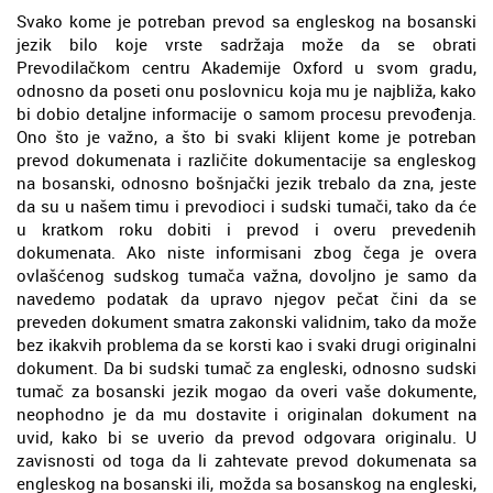
Svako kome je potreban prevod sa engleskog na bosanski
jezik bilo koje vrste sadržaja može da se obrati
Prevodilačkom centru Akademije Oxford u svom gradu,
odnosno da poseti onu poslovnicu koja mu je najbliža, kako
bi dobio detaljne informacije o samom procesu prevođenja.
Ono što je važno, a što bi svaki klijent kome je potreban
prevod dokumenata i različite dokumentacije sa engleskog
na bosanski, odnosno bošnjački jezik trebalo da zna, jeste
da su u našem timu i prevodioci i sudski tumači, tako da će
u kratkom roku dobiti i prevod i overu prevedenih
dokumenata. Ako niste informisani zbog čega je overa
ovlašćenog sudskog tumača važna, dovoljno je samo da
navedemo podatak da upravo njegov pečat čini da se
preveden dokument smatra zakonski validnim, tako da može
bez ikakvih problema da se korsti kao i svaki drugi originalni
dokument. Da bi sudski tumač za engleski, odnosno sudski
tumač za bosanski jezik mogao da overi vaše dokumente,
neophodno je da mu dostavite i originalan dokument na
uvid, kako bi se uverio da prevod odgovara originalu. U
zavisnosti od toga da li zahtevate prevod dokumenata sa
engleskog na bosanski ili, možda sa bosanskog na engleski,