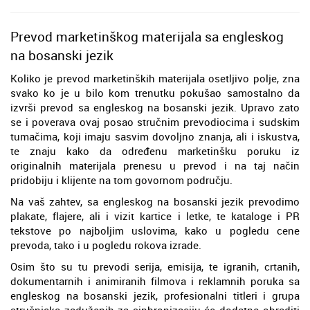
Prevod marketinškog materijala sa engleskog
na bosanski jezik
Koliko je prevod marketinških materijala osetljivo polje, zna
svako ko je u bilo kom trenutku pokušao samostalno da
izvrši prevod sa engleskog na bosanski jezik. Upravo zato
se i poverava ovaj posao stručnim prevodiocima i sudskim
tumačima, koji imaju sasvim dovoljno znanja, ali i iskustva,
te znaju kako da određenu marketinšku poruku iz
originalnih materijala prenesu u prevod i na taj način
pridobiju i klijente na tom govornom području.
Na vaš zahtev, sa engleskog na bosanski jezik prevodimo
plakate, flajere, ali i vizit kartice i letke, te kataloge i PR
tekstove po najboljim uslovima, kako u pogledu cene
prevoda, tako i u pogledu rokova izrade.
Osim što su tu prevodi serija, emisija, te igranih, crtanih,
dokumentarnih i animiranih filmova i reklamnih poruka sa
engleskog na bosanski jezik, profesionalni titleri i grupa
stručnjaka zaduženih za sinhronizaciju će dodatno obraditi