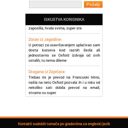
Milica iz Beograda:
Zahvaljujuću akademiji Oxford ja se
ISKUSTVA KORISNIKA
zaposlila, hvala svima, super ste
Zoran iz Jagodine:
U potrazi za usavršavanjem uplaćivao sam
dosta kurseva kod raznih škola ali
jednostavno se Oxford izdvaja od svih
ostalih, tu nema dileme
Dragana iz Zaječara:
Trebao mi je prevod na Francuski hitno,
našla na netu Oxford pozvala ih i u roku od
nekoliko sati dobila prevod na email,
stvarno su super
Petar iz Paraćina:
Završio kurs za automehaničara, zaposlio
se, ja ljudi ne znam šta bi radio sada da ne
postojite, Hvala Vam
Kontakti sudskih tumača po gradovima za engleski jezik
Natasa iz Kraljeva: