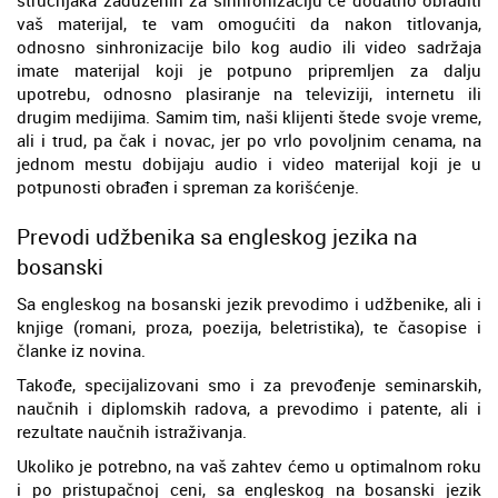
vaš materijal, te vam omogućiti da nakon titlovanja,
odnosno sinhronizacije bilo kog audio ili video sadržaja
imate materijal koji je potpuno pripremljen za dalju
upotrebu, odnosno plasiranje na televiziji, internetu ili
drugim medijima. Samim tim, naši klijenti štede svoje vreme,
ali i trud, pa čak i novac, jer po vrlo povoljnim cenama, na
jednom mestu dobijaju audio i video materijal koji je u
potpunosti obrađen i spreman za korišćenje.
Prevodi udžbenika sa engleskog jezika na
bosanski
Sa engleskog na bosanski jezik prevodimo i udžbenike, ali i
knjige (romani, proza, poezija, beletristika), te časopise i
članke iz novina.
Takođe, specijalizovani smo i za prevođenje seminarskih,
naučnih i diplomskih radova, a prevodimo i patente, ali i
rezultate naučnih istraživanja.
Ukoliko je potrebno, na vaš zahtev ćemo u optimalnom roku
i po pristupačnoj ceni, sa engleskog na bosanski jezik