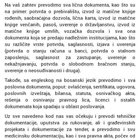
Na vaš zahtev prevodimo sva lična dokumenta, kao što su
na primer: potvrda o prebivalištu, izvod iz matične knjige
rođenih, saobraćajna dozvola, lična karta, izvod iz matične
knjige venčanih, pasoš, uverenje o državljanstvu, izvod iz
matične knjige umrlih, vozačka dozvola i sva ona
dokumenta koja se predaju nadležnim institucijama, kao što
su različite vrste potvrda, saglasnosti, izjava i uverenja
(potvrda o stanju računa u banci, potvrda o stalnom
zaposlenju, saglasnost za zastupanje, uverenje o
nekažnjavanju, potvrda o slobodnom bračnom stanju,
uverenje o neosuđivanosti i druga).
Takođe, sa engleskog na bosanski jezik prevodimo i sva
poslovna dokumenta, poput: ovlašćenja, sertifikata, ugovora,
poslovnih izveštaja, bilansa, statuta, osnivačkog akta,
rešenja o osnivanju pravnog lica, licenci i ostalih
dokumenata koja spadaju u oblast poslovanja.
Uz sve navedeno kod nas vas očekuju i prevodi tehničke
dokumentacije, uputstva za rukovanje, ali i građevinskih
projekata i dokumentacije za tender, a prevodimo i svu
medicinsku dokumentaciju, kao i sva pravna akta, počev od