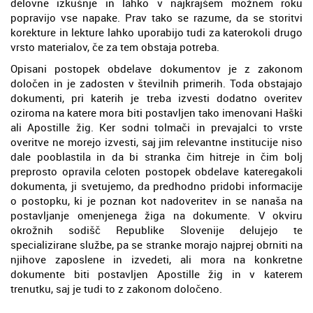
delovne izkušnje in lahko v najkrajšem možnem roku
popravijo vse napake. Prav tako se razume, da se storitvi
korekture in lekture lahko uporabijo tudi za katerokoli drugo
vrsto materialov, če za tem obstaja potreba.
Opisani postopek obdelave dokumentov je z zakonom
določen in je zadosten v številnih primerih. Toda obstajajo
dokumenti, pri katerih je treba izvesti dodatno overitev
oziroma na katere mora biti postavljen tako imenovani Haški
ali Apostille žig. Ker sodni tolmači in prevajalci to vrste
overitve ne morejo izvesti, saj jim relevantne institucije niso
dale pooblastila in da bi stranka čim hitreje in čim bolj
preprosto opravila celoten postopek obdelave kateregakoli
dokumenta, ji svetujemo, da predhodno pridobi informacije
o postopku, ki je poznan kot nadoveritev in se nanaša na
postavljanje omenjenega žiga na dokumente. V okviru
okrožnih sodišč Republike Slovenije delujejo te
specializirane službe, pa se stranke morajo najprej obrniti na
njihove zaposlene in izvedeti, ali mora na konkretne
dokumente biti postavljen Apostille žig in v katerem
trenutku, saj je tudi to z zakonom določeno.