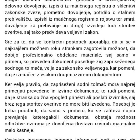
delovno dovoljenje, izpiski iz matičnega registra o sklenitvi
zakonske zveze, prometno dovoljenje, potrdilo o stalnem
prebivališču, izpiski iz matičnega registra o rojstvu ter smrti,
dovoljenje za prebivanje in drugi) izvedejo tudi storitev
overitve, saj tako predvideva veljavni zakon.
Gre za to, da se konkretni postopek uporablja, da bi se v
najkrajšem možnem roku strankam zagotovila možnost, da
dobijo profesionalno obdelane materiale, saj samo v
primeru, ko preveden dokument poseduje žig zapriseženega
sodnega tolmača, velja za zakonsko veljavnega, kar pomeni,
da je izenačen z vsakim drugim izvirnim dokumentom.
Ker velja pravilo, da zapriseženi sodni tolmač mora najprej
primerjati prevedene in izvirne dokumente, to tudi pomeni,
da je stranka dolžna vpogled prinesti ali poslati izvirnike, saj
brez tega storitev overitve ne more biti izvedena. Posebej je
treba poudariti, da samo v primeru, ko se zahteva nujno
prevajanje kateregakoli dokumenta, obstaja možnost
odložitve oziroma je dovoljena dostavo izvirnih materialov
malo kasneje.
Vsekakor interesente moramo informirati tudi o tem, da