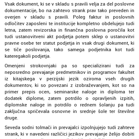
Vsak dokument, ki se v skladu s pravili velja za del poslovne
dokumentacije, bo na zahtevo strank prav tako preveden in
overjen v skladu s pravili. Poleg faktur in poslovnih
odločitev zaposleni te institucije kompletno obdelujejo tudi
letna, zatem revizorska in finančna poslovna poročila kot
tudi ustanovitveni akt podjetja potem sklep o ustanovitvi
pravne osebe ter statut podjetja in vsak drugi dokument, ki
se tiče poslovanja, tako samega podjetnika kot tudi
kateregakoli podjetja.
Omenjeni strokovnjaki pa so specializirani tudi za
neposredno prevajanje predmetnikov in programov fakultet
iz kitajskega v perzijski jezik oziroma vseh drugih
dokumentov, ki so povezani z izobraževanjem, kot so na
primer prepis ocen, seminarske naloge in diploma ter
dodatek diplome, zatem potrdilo o opravljenih izpitih,
diplomske naloge in potrdilo o rednem šolanju pa tudi
zaključna spričevala osnovne in srednje šole ter številne
druge.
Seveda sodni tolmači in prevajalci izpolnjujejo tudi zahteve
strank, ki v navedeni različici jezikov prevajanje želijo dobiti