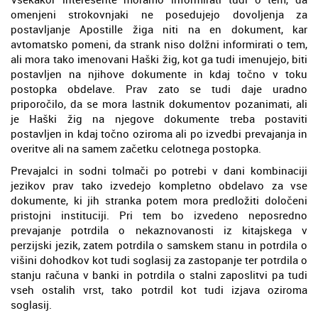
omenjeni strokovnjaki ne posedujejo dovoljenja za
postavljanje Apostille žiga niti na en dokument, kar
avtomatsko pomeni, da strank niso dolžni informirati o tem,
ali mora tako imenovani Haški žig, kot ga tudi imenujejo, biti
postavljen na njihove dokumente in kdaj točno v toku
postopka obdelave. Prav zato se tudi daje uradno
priporočilo, da se mora lastnik dokumentov pozanimati, ali
je Haški žig na njegove dokumente treba postaviti
postavljen in kdaj točno oziroma ali po izvedbi prevajanja in
overitve ali na samem začetku celotnega postopka.
Prevajalci in sodni tolmači po potrebi v dani kombinaciji
jezikov prav tako izvedejo kompletno obdelavo za vse
dokumente, ki jih stranka potem mora predložiti določeni
pristojni instituciji. Pri tem bo izvedeno neposredno
prevajanje potrdila o nekaznovanosti iz kitajskega v
perzijski jezik, zatem potrdila o samskem stanu in potrdila o
višini dohodkov kot tudi soglasij za zastopanje ter potrdila o
stanju računa v banki in potrdila o stalni zaposlitvi pa tudi
vseh ostalih vrst, tako potrdil kot tudi izjava oziroma
soglasij.