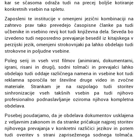
kar se sčasoma odraža tudi na precej boljše kotiranje
konkretnih vsebin na spletu.
Zaposleni te institucije v omenjeni jezični kombinaciji na
zahtevo prav tako prevedejo časopisne članke pa tudi
učbenike in vsebino revij kot tudi književna dela. Seveda bo
izvedeno tudi neposredno prevajanje besedil iz kitajskega v
perzijski jezik, omenjeni strokovnjaki pa lahko obdelajo tudi
strokovne in poljudne vsebine.
Poleg serij in vseh vrst filmov (animirani, dokumentarni,
igrani, risani in drugi), sodni tolmači in prevajalci lahko
obdelajo tudi oddaje različnega namena in vsebine kot tudi
reklamna sporočila ter številne druge video in zvočne
materiale. Strankam je na razpolago tudi storitev
sinhronizacije vseh takšnih vsebin pa tudi njihovo
profesionalno podnaslavljanje oziroma njihova kompletna
obdelava.
Posebej poudarjamo, da je obdelava dokumentov usklajena
z veljavnim zakonom in da stranke pričakuje najprej storitev
njihovega prevajanja v konkretni različici jezikov in potem
tudi overitev s strani zapriseženega sodnega tolmača.