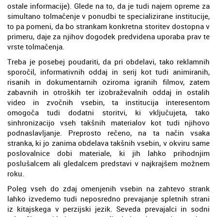
ostale informacije). Glede na to, da je tudi najem opreme za
simultano tolmačenje v ponudbi te specializirane institucije,
to pa pomeni, da bo strankam konkretna storitev dostopna v
primeru, daje za njihov dogodek predvidena uporaba prav te
vrste tolmačenja.
Treba je posebej poudariti, da pri obdelavi, tako reklamnih
sporočil, informativnih oddaj in serij kot tudi animiranih,
risanih in dokumentarnih oziroma igranih filmov, zatem
zabavnih in otroških ter izobraževalnih oddaj in ostalih
video in zvočnih vsebin, ta institucija interesentom
omogoča tudi dodatni storitvi, ki vključujeta, tako
sinhronizacijo vseh takšnih materialov kot tudi njihovo
podnaslavljanje. Preprosto rečeno, na ta način vsaka
stranka, ki jo zanima obdelava takšnih vsebin, v okviru same
poslovalnice dobi materiale, ki jih lahko prihodnjim
poslušalcem ali gledalcem predstavi v najkrajšem možnem
roku.
Poleg vseh do zdaj omenjenih vsebin na zahtevo strank
lahko izvedemo tudi neposredno prevajanje spletnih strani
iz kitajskega v perzijski jezik. Seveda prevajalci in sodni