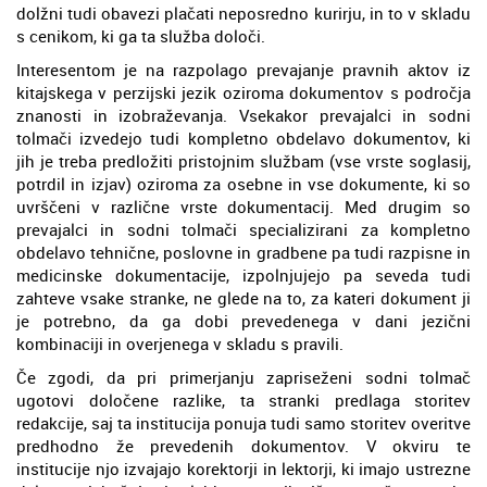
dolžni tudi obavezi plačati neposredno kurirju, in to v skladu
s cenikom, ki ga ta služba določi.
Interesentom je na razpolago prevajanje pravnih aktov iz
kitajskega v perzijski jezik oziroma dokumentov s področja
znanosti in izobraževanja. Vsekakor prevajalci in sodni
tolmači izvedejo tudi kompletno obdelavo dokumentov, ki
jih je treba predložiti pristojnim službam (vse vrste soglasij,
potrdil in izjav) oziroma za osebne in vse dokumente, ki so
uvrščeni v različne vrste dokumentacij. Med drugim so
prevajalci in sodni tolmači specializirani za kompletno
obdelavo tehnične, poslovne in gradbene pa tudi razpisne in
medicinske dokumentacije, izpolnjujejo pa seveda tudi
zahteve vsake stranke, ne glede na to, za kateri dokument ji
je potrebno, da ga dobi prevedenega v dani jezični
kombinaciji in overjenega v skladu s pravili.
Če zgodi, da pri primerjanju zapriseženi sodni tolmač
ugotovi določene razlike, ta stranki predlaga storitev
redakcije, saj ta institucija ponuja tudi samo storitev overitve
predhodno že prevedenih dokumentov. V okviru te
institucije njo izvajajo korektorji in lektorji, ki imajo ustrezne