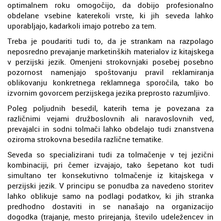
optimalnem roku omogočijo, da dobijo profesionalno
obdelane vsebine katerekoli vrste, ki jih seveda lahko
uporabljajo, kadarkoli imajo potrebo za tem.
Treba je poudariti tudi to, da je strankam na razpolago
neposredno prevajanje marketinških materialov iz kitajskega
v perzijski jezik. Omenjeni strokovnjaki posebej posebno
pozornost namenjajo spoštovanju pravil reklamiranja
oblikovanju konkretnega reklamnega sporočila, tako bo
izvornim govorcem perzijskega jezika preprosto razumljivo.
Poleg poljudnih besedil, katerih tema je povezana za
različnimi vejami družboslovnih ali naravoslovnih ved,
prevajalci in sodni tolmači lahko obdelajo tudi znanstvena
oziroma strokovna besedila različne tematike.
Seveda so specializirani tudi za tolmačenje v tej jezični
kombinaciji, pri čemer izvajajo, tako šepetano kot tudi
simultano ter konsekutivno tolmačenje iz kitajskega v
perzijski jezik. V principu se ponudba za navedeno storitev
lahko oblikuje samo na podlagi podatkov, ki jih stranka
predhodno dostaviti in se nanašajo na organizacijo
dogodka (trajanje, mesto prirejanja, število udeležencev in