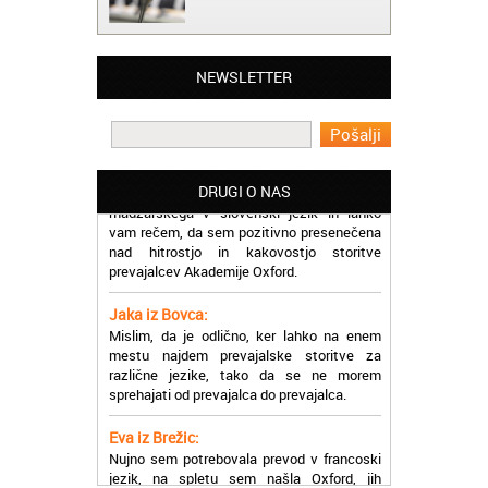
Matjaž iz Ajdovščine:
Lahko pohvalim vse zaposlene v Akademiji
Oxford, ker so resnično profesionalni in
NEWSLETTER
prevajalske storitve opravljajo hitro in
učinkoviti.
Martina iz Bleda:
Potrebovala sem prevajanje iz
madžarskega v slovenski jezik in lahko
DRUGI O NAS
vam rečem, da sem pozitivno presenečena
nad hitrostjo in kakovostjo storitve
prevajalcev Akademije Oxford.
Jaka iz Bovca:
Mislim, da je odlično, ker lahko na enem
mestu najdem prevajalske storitve za
različne jezike, tako da se ne morem
sprehajati od prevajalca do prevajalca.
Eva iz Brežic:
Nujno sem potrebovala prevod v francoski
jezik, na spletu sem našla Oxford, jih
poklicala in v roku nekaj ur sem po
elektronski pošti prejela prevod. Resnično