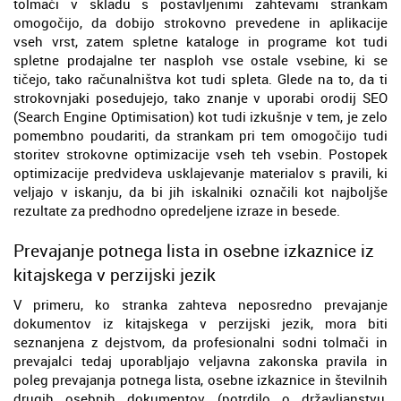
tolmači v skladu s postavljenimi zahtevami strankam
omogočijo, da dobijo strokovno prevedene in aplikacije
vseh vrst, zatem spletne kataloge in programe kot tudi
spletne prodajalne ter nasploh vse ostale vsebine, ki se
tičejo, tako računalništva kot tudi spleta. Glede na to, da ti
strokovnjaki posedujejo, tako znanje v uporabi orodij SEO
(Search Engine Optimisation) kot tudi izkušnje v tem, je zelo
pomembno poudariti, da strankam pri tem omogočijo tudi
storitev strokovne optimizacije vseh teh vsebin. Postopek
optimizacije predvideva usklajevanje materialov s pravili, ki
veljajo v iskanju, da bi jih iskalniki označili kot najboljše
rezultate za predhodno opredeljene izraze in besede.
Prevajanje potnega lista in osebne izkaznice iz
kitajskega v perzijski jezik
V primeru, ko stranka zahteva neposredno prevajanje
dokumentov iz kitajskega v perzijski jezik, mora biti
seznanjena z dejstvom, da profesionalni sodni tolmači in
prevajalci tedaj uporabljajo veljavna zakonska pravila in
poleg prevajanja potnega lista, osebne izkaznice in številnih
drugih osebnih dokumentov (potrdilo o državljanstvu,