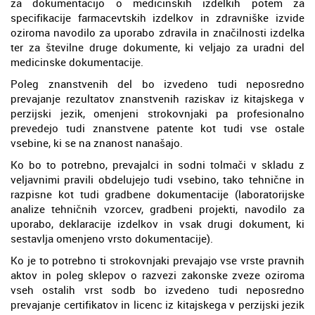
za dokumentacijo o medicinskih izdelkih potem za
specifikacije farmacevtskih izdelkov in zdravniške izvide
oziroma navodilo za uporabo zdravila in značilnosti izdelka
ter za številne druge dokumente, ki veljajo za uradni del
medicinske dokumentacije.
Poleg znanstvenih del bo izvedeno tudi neposredno
prevajanje rezultatov znanstvenih raziskav iz kitajskega v
perzijski jezik, omenjeni strokovnjaki pa profesionalno
prevedejo tudi znanstvene patente kot tudi vse ostale
vsebine, ki se na znanost nanašajo.
Ko bo to potrebno, prevajalci in sodni tolmači v skladu z
veljavnimi pravili obdelujejo tudi vsebino, tako tehnične in
razpisne kot tudi gradbene dokumentacije (laboratorijske
analize tehničnih vzorcev, gradbeni projekti, navodilo za
uporabo, deklaracije izdelkov in vsak drugi dokument, ki
sestavlja omenjeno vrsto dokumentacije).
Ko je to potrebno ti strokovnjaki prevajajo vse vrste pravnih
aktov in poleg sklepov o razvezi zakonske zveze oziroma
vseh ostalih vrst sodb bo izvedeno tudi neposredno
prevajanje certifikatov in licenc iz kitajskega v perzijski jezik