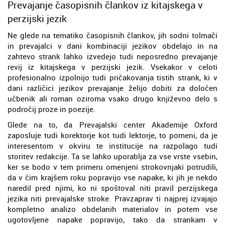
Prevajanje časopisnih člankov iz kitajskega v
perzijski jezik
Ne glede na tematiko časopisnih člankov, jih sodni tolmači
in prevajalci v dani kombinaciji jezikov obdelajo in na
zahtevo strank lahko izvedejo tudi neposredno prevajanje
revij iz kitajskega v perzijski jezik. Vsekakor v celoti
profesionalno izpolnijo tudi pričakovanja tistih strank, ki v
dani različici jezikov prevajanje želijo dobiti za določen
učbenik ali roman oziroma vsako drugo književno delo s
področij proze in poezije.
Glede na to, da Prevajalski center Akademije Oxford
zaposluje tudi korektorje kot tudi lektorje, to pomeni, da je
interesentom v okviru te institucije na razpolago tudi
storitev redakcije. Ta se lahko uporablja za vse vrste vsebin,
ker se bodo v tem primeru omenjeni strokovnjaki potrudili,
da v čim krajšem roku popravijo vse napake, ki jih je nekdo
naredil pred njimi, ko ni spoštoval niti pravil perzijskega
jezika niti prevajalske stroke. Pravzaprav ti najprej izvajajo
kompletno analizo obdelanih materialov in potem vse
ugotovljene napake popravijo, tako da strankam v