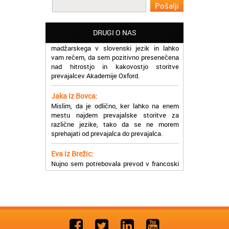
Martina iz Bleda:
Potrebovala sem prevajanje iz
DRUGI O NAS
madžarskega v slovenski jezik in lahko
vam rečem, da sem pozitivno presenečena
nad hitrostjo in kakovostjo storitve
prevajalcev Akademije Oxford.
Jaka iz Bovca:
Mislim, da je odlično, ker lahko na enem
mestu najdem prevajalske storitve za
različne jezike, tako da se ne morem
sprehajati od prevajalca do prevajalca.
Eva iz Brežic:
Nujno sem potrebovala prevod v francoski
jezik, na spletu sem našla Oxford, jih
poklicala in v roku nekaj ur sem po
elektronski pošti prejela prevod. Resnično
so izjemni!
Zoran iz Velenja:
Uslužni, hitri in ljubeznivi, za njih imam
samo pohvalne besede!