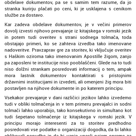
obdelave dokumentov, pa se s samim tem razume, da jo
stranka kurirju plačati po ceni, ki je usklajena s cenikom
službe za dostavo.
Kar zadeva obdelave dokumentov, je v večini primerov
dovolj izvesti njihovo prevajanje iz kitajskega v romski jezik
in potem tudi overitev s strani sodnega tolmača, toda
obstajajo primeri, ko se zahteva izvedba tako imenovane
nadoveritve. Pravzaprav gre za storitev, ki vključuje overitev
s Haškim oziroma tako imenovanim Apostille žigom, zanjo
pa zaposleni te institucije niso pooblaščeni. Glede na to tudi
niso dolžni strankam posredovati informacij o tem, ampak
mora lastnik dokumentov kontaktirati s pristojnimi
državnimi institucijami in izvedeti, ali omenjeni žig mora biti
postavljen na njihove dokumente in po katerem principu.
Vsekakor prevajanje v dani različici jezikov lahko izvedemo
tudi v obliki tolmačenja in v tem primeru prevajalci in sodni
tolmači lahko uporabijo, tako konsekutivno in simultano kot
tudi šepetano tolmačenje iz kitajskega v romski jezik. V
principu morajo interesenti za to storitev predhodno
posredovati vse podatke o organizaciji dogodka, da bi lahko
oblikovali ponudbo in da bi vanjo unesli najem opreme za