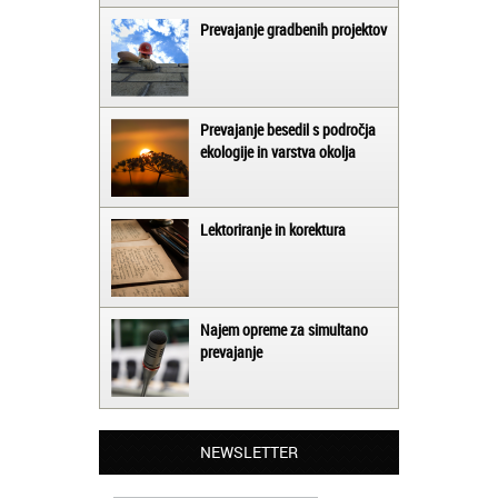
Prevajanje gradbenih projektov
Prevajanje besedil s področja
ekologije in varstva okolja
Lektoriranje in korektura
Najem opreme za simultano
prevajanje
Matjaž iz Ajdovščine:
Lahko pohvalim vse zaposlene v Akademiji
NEWSLETTER
Oxford, ker so resnično profesionalni in
prevajalske storitve opravljajo hitro in
učinkoviti.