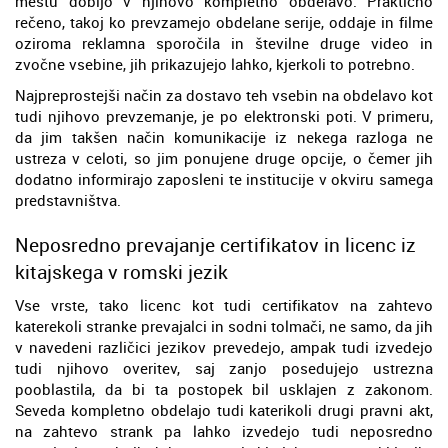
mestu dobijo v njihovo kompletno obdelavo. Praktično
rečeno, takoj ko prevzamejo obdelane serije, oddaje in filme
oziroma reklamna sporočila in številne druge video in
zvočne vsebine, jih prikazujejo lahko, kjerkoli to potrebno.
Najpreprostejši način za dostavo teh vsebin na obdelavo kot
tudi njihovo prevzemanje, je po elektronski poti. V primeru,
da jim takšen način komunikacije iz nekega razloga ne
ustreza v celoti, so jim ponujene druge opcije, o čemer jih
dodatno informirajo zaposleni te institucije v okviru samega
predstavništva.
Neposredno prevajanje certifikatov in licenc iz
kitajskega v romski jezik
Vse vrste, tako licenc kot tudi certifikatov na zahtevo
katerekoli stranke prevajalci in sodni tolmači, ne samo, da jih
v navedeni različici jezikov prevedejo, ampak tudi izvedejo
tudi njihovo overitev, saj zanjo posedujejo ustrezna
pooblastila, da bi ta postopek bil usklajen z zakonom.
Seveda kompletno obdelajo tudi katerikoli drugi pravni akt,
na zahtevo strank pa lahko izvedejo tudi neposredno