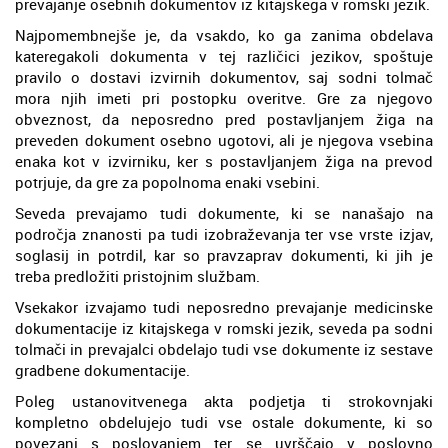
prevajanje osebnih dokumentov iz kitajskega v romski jezik.
Najpomembnejše je, da vsakdo, ko ga zanima obdelava
kateregakoli dokumenta v tej različici jezikov, spoštuje
pravilo o dostavi izvirnih dokumentov, saj sodni tolmač
mora njih imeti pri postopku overitve. Gre za njegovo
obveznost, da neposredno pred postavljanjem žiga na
preveden dokument osebno ugotovi, ali je njegova vsebina
enaka kot v izvirniku, ker s postavljanjem žiga na prevod
potrjuje, da gre za popolnoma enaki vsebini.
Seveda prevajamo tudi dokumente, ki se nanašajo na
področja znanosti pa tudi izobraževanja ter vse vrste izjav,
soglasij in potrdil, kar so pravzaprav dokumenti, ki jih je
treba predložiti pristojnim službam.
Vsekakor izvajamo tudi neposredno prevajanje medicinske
dokumentacije iz kitajskega v romski jezik, seveda pa sodni
tolmači in prevajalci obdelajo tudi vse dokumente iz sestave
gradbene dokumentacije.
Poleg ustanovitvenega akta podjetja ti strokovnjaki
kompletno obdelujejo tudi vse ostale dokumente, ki so
povezani s poslovanjem ter se uvrščajo v poslovno