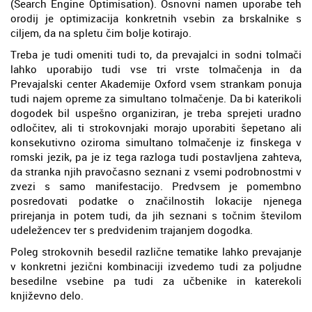
(Search Engine Optimisation). Osnovni namen uporabe teh
orodij je optimizacija konkretnih vsebin za brskalnike s
ciljem, da na spletu čim bolje kotirajo.
Treba je tudi omeniti tudi to, da prevajalci in sodni tolmači
lahko uporabijo tudi vse tri vrste tolmačenja in da
Prevajalski center Akademije Oxford vsem strankam ponuja
tudi najem opreme za simultano tolmačenje. Da bi katerikoli
dogodek bil uspešno organiziran, je treba sprejeti uradno
odločitev, ali ti strokovnjaki morajo uporabiti šepetano ali
konsekutivno oziroma simultano tolmačenje iz finskega v
romski jezik, pa je iz tega razloga tudi postavljena zahteva,
da stranka njih pravočasno seznani z vsemi podrobnostmi v
zvezi s samo manifestacijo. Predvsem je pomembno
posredovati podatke o značilnostih lokacije njenega
prirejanja in potem tudi, da jih seznani s točnim številom
udeležencev ter s predvidenim trajanjem dogodka.
Poleg strokovnih besedil različne tematike lahko prevajanje
v konkretni jezični kombinaciji izvedemo tudi za poljudne
besedilne vsebine pa tudi za učbenike in katerekoli
književno delo.