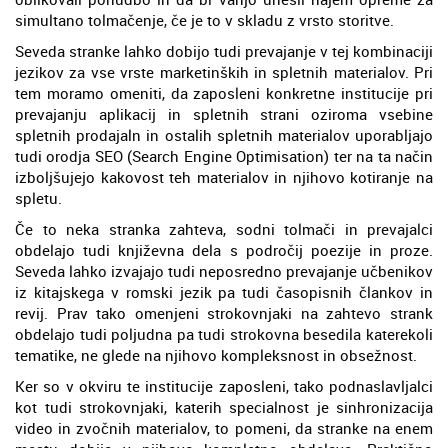
simultano tolmačenje, če je to v skladu z vrsto storitve.
Seveda stranke lahko dobijo tudi prevajanje v tej kombinaciji
jezikov za vse vrste marketinških in spletnih materialov. Pri
tem moramo omeniti, da zaposleni konkretne institucije pri
prevajanju aplikacij in spletnih strani oziroma vsebine
spletnih prodajaln in ostalih spletnih materialov uporabljajo
tudi orodja SEO (Search Engine Optimisation) ter na ta način
izboljšujejo kakovost teh materialov in njihovo kotiranje na
spletu.
Če to neka stranka zahteva, sodni tolmači in prevajalci
obdelajo tudi književna dela s področij poezije in proze.
Seveda lahko izvajajo tudi neposredno prevajanje učbenikov
iz kitajskega v romski jezik pa tudi časopisnih člankov in
revij. Prav tako omenjeni strokovnjaki na zahtevo strank
obdelajo tudi poljudna pa tudi strokovna besedila katerekoli
tematike, ne glede na njihovo kompleksnost in obsežnost.
Ker so v okviru te institucije zaposleni, tako podnaslavljalci
kot tudi strokovnjaki, katerih specialnost je sinhronizacija
video in zvočnih materialov, to pomeni, da stranke na enem