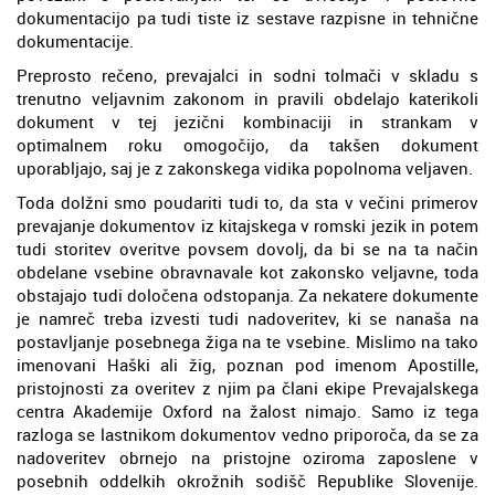
dokumentacijo pa tudi tiste iz sestave razpisne in tehnične
dokumentacije.
Preprosto rečeno, prevajalci in sodni tolmači v skladu s
trenutno veljavnim zakonom in pravili obdelajo katerikoli
dokument v tej jezični kombinaciji in strankam v
optimalnem roku omogočijo, da takšen dokument
uporabljajo, saj je z zakonskega vidika popolnoma veljaven.
Toda dolžni smo poudariti tudi to, da sta v večini primerov
prevajanje dokumentov iz kitajskega v romski jezik in potem
tudi storitev overitve povsem dovolj, da bi se na ta način
obdelane vsebine obravnavale kot zakonsko veljavne, toda
obstajajo tudi določena odstopanja. Za nekatere dokumente
je namreč treba izvesti tudi nadoveritev, ki se nanaša na
postavljanje posebnega žiga na te vsebine. Mislimo na tako
imenovani Haški ali žig, poznan pod imenom Apostille,
pristojnosti za overitev z njim pa člani ekipe Prevajalskega
centra Akademije Oxford na žalost nimajo. Samo iz tega
razloga se lastnikom dokumentov vedno priporoča, da se za
nadoveritev obrnejo na pristojne oziroma zaposlene v
posebnih oddelkih okrožnih sodišč Republike Slovenije.