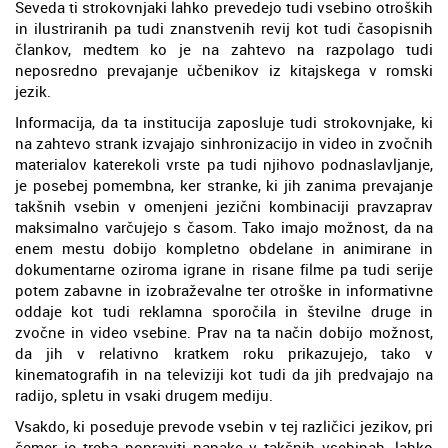
Seveda ti strokovnjaki lahko prevedejo tudi vsebino otroških
in ilustriranih pa tudi znanstvenih revij kot tudi časopisnih
člankov, medtem ko je na zahtevo na razpolago tudi
neposredno prevajanje učbenikov iz kitajskega v romski
jezik.
Informacija, da ta institucija zaposluje tudi strokovnjake, ki
na zahtevo strank izvajajo sinhronizacijo in video in zvočnih
materialov katerekoli vrste pa tudi njihovo podnaslavljanje,
je posebej pomembna, ker stranke, ki jih zanima prevajanje
takšnih vsebin v omenjeni jezični kombinaciji pravzaprav
maksimalno varčujejo s časom. Tako imajo možnost, da na
enem mestu dobijo kompletno obdelane in animirane in
dokumentarne oziroma igrane in risane filme pa tudi serije
potem zabavne in izobraževalne ter otroške in informativne
oddaje kot tudi reklamna sporočila in številne druge in
zvočne in video vsebine. Prav na ta način dobijo možnost,
da jih v relativno kratkem roku prikazujejo, tako v
kinematografih in na televiziji kot tudi da jih predvajajo na
radijo, spletu in vsaki drugem mediju.
Vsakdo, ki poseduje prevode vsebin v tej različici jezikov, pri
čemer je treba popraviti napake v takšnih vsebinah, lahko