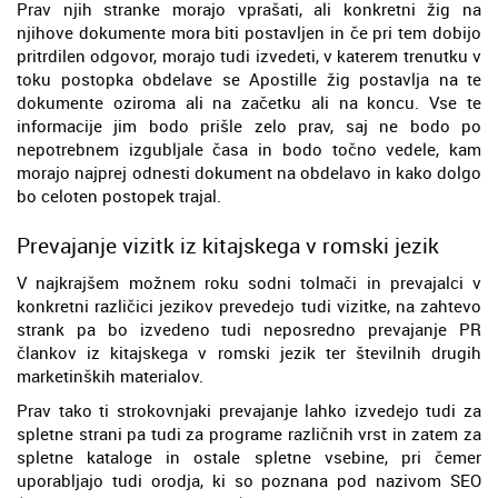
Prav njih stranke morajo vprašati, ali konkretni žig na
njihove dokumente mora biti postavljen in če pri tem dobijo
pritrdilen odgovor, morajo tudi izvedeti, v katerem trenutku v
toku postopka obdelave se Apostille žig postavlja na te
dokumente oziroma ali na začetku ali na koncu. Vse te
informacije jim bodo prišle zelo prav, saj ne bodo po
nepotrebnem izgubljale časa in bodo točno vedele, kam
morajo najprej odnesti dokument na obdelavo in kako dolgo
bo celoten postopek trajal.
Prevajanje vizitk iz kitajskega v romski jezik
V najkrajšem možnem roku sodni tolmači in prevajalci v
konkretni različici jezikov prevedejo tudi vizitke, na zahtevo
strank pa bo izvedeno tudi neposredno prevajanje PR
člankov iz kitajskega v romski jezik ter številnih drugih
marketinških materialov.
Prav tako ti strokovnjaki prevajanje lahko izvedejo tudi za
spletne strani pa tudi za programe različnih vrst in zatem za
spletne kataloge in ostale spletne vsebine, pri čemer
uporabljajo tudi orodja, ki so poznana pod nazivom SEO