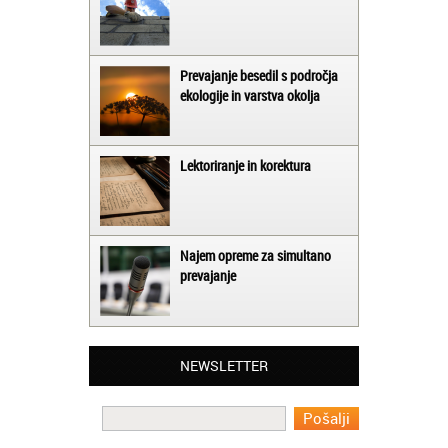
Prevajanje besedil s področja
ekologije in varstva okolja
Lektoriranje in korektura
Najem opreme za simultano
prevajanje
Matjaž iz Ajdovščine:
Lahko pohvalim vse zaposlene v Akademiji
NEWSLETTER
Oxford, ker so resnično profesionalni in
prevajalske storitve opravljajo hitro in
učinkoviti.