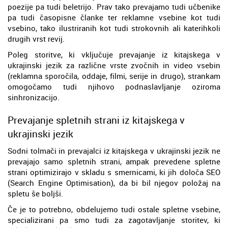
poezije pa tudi beletrijo. Prav tako prevajamo tudi učbenike
pa tudi časopisne članke ter reklamne vsebine kot tudi
vsebino, tako ilustriranih kot tudi strokovnih ali katerihkoli
drugih vrst revij.
Poleg storitve, ki vključuje prevajanje iz kitajskega v
ukrajinski jezik za različne vrste zvočnih in video vsebin
(reklamna sporočila, oddaje, filmi, serije in drugo), strankam
omogočamo tudi njihovo podnaslavljanje oziroma
sinhronizacijo.
Prevajanje spletnih strani iz kitajskega v
ukrajinski jezik
Sodni tolmači in prevajalci iz kitajskega v ukrajinski jezik ne
prevajajo samo spletnih strani, ampak prevedene spletne
strani optimizirajo v skladu s smernicami, ki jih določa SEO
(Search Engine Optimisation), da bi bil njegov položaj na
spletu še boljši.
Če je to potrebno, obdelujemo tudi ostale spletne vsebine,
specializirani pa smo tudi za zagotavljanje storitev, ki