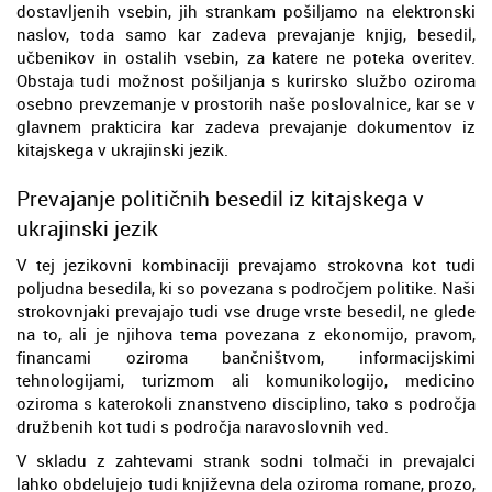
dostavljenih vsebin, jih strankam pošiljamo na elektronski
naslov, toda samo kar zadeva prevajanje knjig, besedil,
učbenikov in ostalih vsebin, za katere ne poteka overitev.
Obstaja tudi možnost pošiljanja s kurirsko službo oziroma
osebno prevzemanje v prostorih naše poslovalnice, kar se v
glavnem prakticira kar zadeva prevajanje dokumentov iz
kitajskega v ukrajinski jezik.
Prevajanje političnih besedil iz kitajskega v
ukrajinski jezik
V tej jezikovni kombinaciji prevajamo strokovna kot tudi
poljudna besedila, ki so povezana s področjem politike. Naši
strokovnjaki prevajajo tudi vse druge vrste besedil, ne glede
na to, ali je njihova tema povezana z ekonomijo, pravom,
financami oziroma bančništvom, informacijskimi
tehnologijami, turizmom ali komunikologijo, medicino
oziroma s katerokoli znanstveno disciplino, tako s področja
družbenih kot tudi s področja naravoslovnih ved.
V skladu z zahtevami strank sodni tolmači in prevajalci
lahko obdelujejo tudi književna dela oziroma romane, prozo,