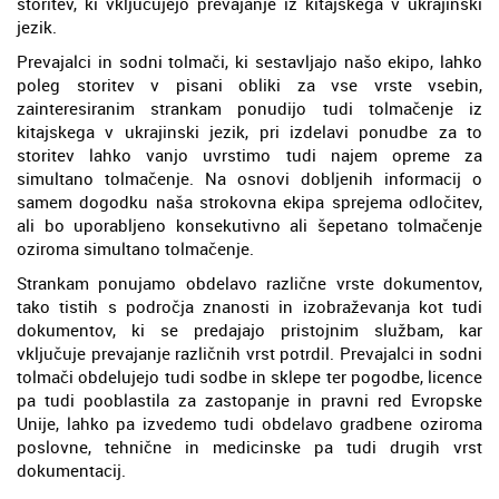
storitev, ki vključujejo prevajanje iz kitajskega v ukrajinski
jezik.
Prevajalci in sodni tolmači, ki sestavljajo našo ekipo, lahko
poleg storitev v pisani obliki za vse vrste vsebin,
zainteresiranim strankam ponudijo tudi tolmačenje iz
kitajskega v ukrajinski jezik, pri izdelavi ponudbe za to
storitev lahko vanjo uvrstimo tudi najem opreme za
simultano tolmačenje. Na osnovi dobljenih informacij o
samem dogodku naša strokovna ekipa sprejema odločitev,
ali bo uporabljeno konsekutivno ali šepetano tolmačenje
oziroma simultano tolmačenje.
Strankam ponujamo obdelavo različne vrste dokumentov,
tako tistih s področja znanosti in izobraževanja kot tudi
dokumentov, ki se predajajo pristojnim službam, kar
vključuje prevajanje različnih vrst potrdil. Prevajalci in sodni
tolmači obdelujejo tudi sodbe in sklepe ter pogodbe, licence
pa tudi pooblastila za zastopanje in pravni red Evropske
Unije, lahko pa izvedemo tudi obdelavo gradbene oziroma
poslovne, tehnične in medicinske pa tudi drugih vrst
dokumentacij.