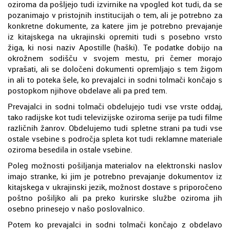
oziroma da pošljejo tudi izvirnike na vpogled kot tudi, da se
pozanimajo v pristojnih institucijah o tem, ali je potrebno za
konkretne dokumente, za katere jim je potrebno prevajanje
iz kitajskega na ukrajinski opremiti tudi s posebno vrsto
žiga, ki nosi naziv Apostille (haški). Te podatke dobijo na
okrožnem sodišču v svojem mestu, pri čemer morajo
vprašati, ali se določeni dokumenti opremljajo s tem žigom
in ali to poteka šele, ko prevajalci in sodni tolmači končajo s
postopkom njihove obdelave ali pa pred tem.
Prevajalci in sodni tolmači obdelujejo tudi vse vrste oddaj,
tako radijske kot tudi televizijske oziroma serije pa tudi filme
različnih žanrov. Obdelujemo tudi spletne strani pa tudi vse
ostale vsebine s področja spleta kot tudi reklamne materiale
oziroma besedila in ostale vsebine.
Poleg možnosti pošiljanja materialov na elektronski naslov
imajo stranke, ki jim je potrebno prevajanje dokumentov iz
kitajskega v ukrajinski jezik, možnost dostave s priporočeno
poštno pošiljko ali pa preko kurirske službe oziroma jih
osebno prinesejo v našo poslovalnico.
Potem ko prevajalci in sodni tolmači končajo z obdelavo